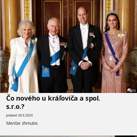
35
Čo nového u kráľoviča a spol.
s.r.o.?
pridané 30.6.2024
Menšie zhrnutie.