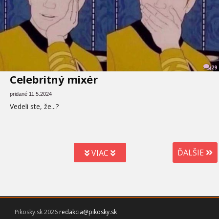
29
Celebritný mixér
pridané 11.5.2024
Vedeli ste, že...?
ĎALŠIE
VIAC
Pikosky.sk 2026
redakcia@pikosky.sk