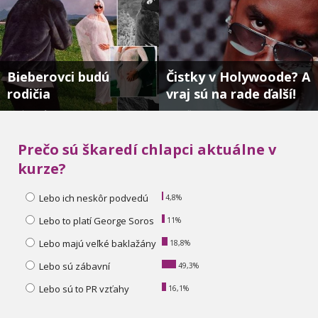
Bieberovci budú
Čistky v Holywoode? A
rodičia
vraj sú na rade ďalší!
Dieťa je oficiálne na ceste....
Kde všade mal Diddy svojho “Pé“ ???...
Prečo sú škaredí chlapci aktuálne v
kurze?
Lebo ich neskôr podvedú
4,8%
Lebo to platí George Soros
11%
Lebo majú veľké baklažány
18,8%
Lebo sú zábavní
49,3%
Lebo sú to PR vzťahy
16,1%