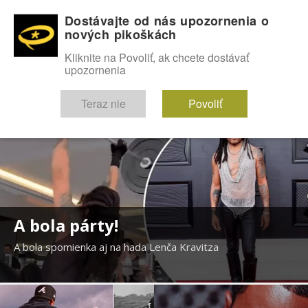
Dostávajte od nás upozornenia o
nových pikoškách
OMG!
SEXICE
ŠTÝL
CELEBRITY
hABECEDA
FÓRUM
Kliknite na Povoliť, ak chcete dostávať
upozornenia
Diskutuje vo FÓRACH
Teraz nie
Povoliť
A bola párty!
A bola spomienka aj na hada Lenča Kravitza