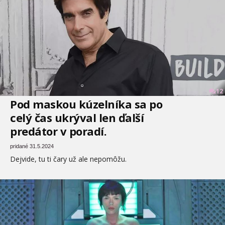
12
Pod maskou kúzelníka sa po
celý čas ukrýval len ďalší
predátor v poradí.
pridané 31.5.2024
Dejvide, tu ti čary už ale nepomôžu.