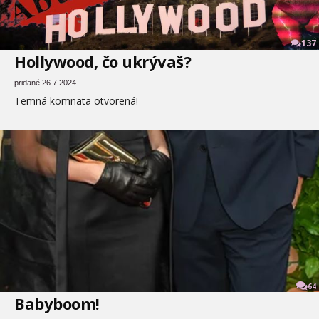
137
Hollywood, čo ukrývaš?
pridané 26.7.2024
Temná komnata otvorená!
64
Babyboom!