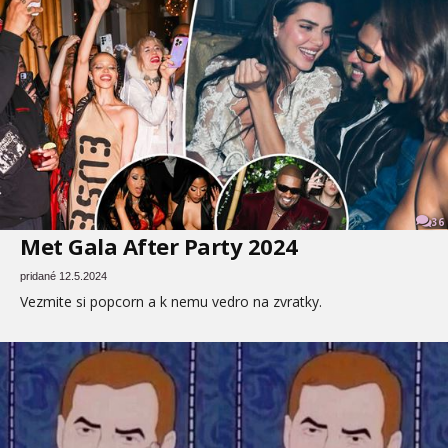
36
Met Gala After Party 2024
pridané 12.5.2024
Vezmite si popcorn a k nemu vedro na zvratky.