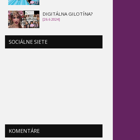
32
DIGITÁLNA GILOTÍNA?
[26.6 2024]
39
SOCIÁLNE SIETE
KOMENTÁRE