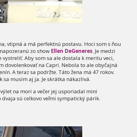
sna, vtipná a má perfektnú postavu. Hoci som s ňou
u napozeranú zo show
Ellen DeGeneres
. Je medzi
 vystreliť. Aby som sa ale dostala k meritu veci,
om dovolenkovať na Capri. Nebola to ale obyčajná
denín. A teraz sa podržte. Táto žena má 47 rokov.
k sa musím aj ja. Je skrátka nákazlivá.
výlet na mori a večer jej usporiadal mini
dvaja sú celkovo veľmi sympatický párik.