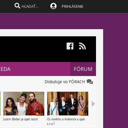
PRIHLÁSENIE
CEDA
FÓRUM
Diskutuje vo FÓRACH
33
35
Justin Bieber je opäť ťažší!
Čo nového u kráľoviča a spol.
s.r.o.?