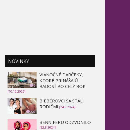
NOVINKY
VIANOČNÉ DARČEKY,
KTORÉ PRINÁŠAJÚ
RADOSŤ PO CELÝ ROK
0
[10.12 2025]
BIEBEROVCI SA STALI
RODIČMI
[24.8 2024]
220
BENNIFERU ODZVONILO
[22.8 2024]