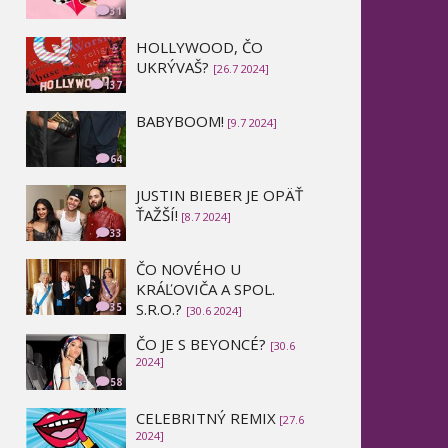
31
HOLLYWOOD, ČO
UKRÝVAŠ?
[26.7 2024]
137
BABYBOOM!
[9.7 2024]
64
JUSTIN BIEBER JE OPÄŤ
ŤAŽŠÍ!
[8.7 2024]
33
ČO NOVÉHO U
KRÁĽOVIČA A SPOL.
S.R.O.?
35
[30.6 2024]
ČO JE S BEYONCÉ?
[30.6
2024]
58
CELEBRITNÝ REMIX
[27.6
2024]