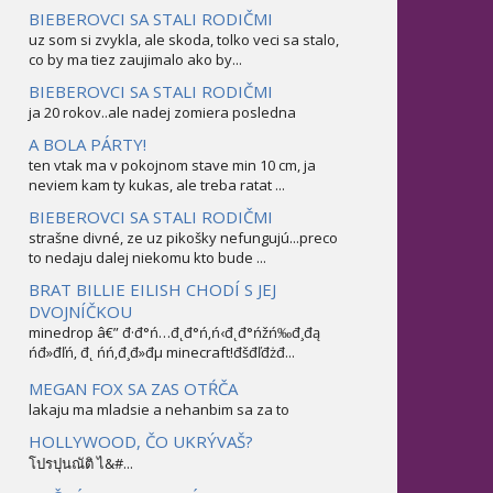
BIEBEROVCI SA STALI RODIČMI
uz som si zvykla, ale skoda, tolko veci sa stalo,
co by ma tiez zaujimalo ako by...
BIEBEROVCI SA STALI RODIČMI
ja 20 rokov..ale nadej zomiera posledna
A BOLA PÁRTY!
ten vtak ma v pokojnom stave min 10 cm, ja
neviem kam ty kukas, ale treba ratat ...
BIEBEROVCI SA STALI RODIČMI
strašne divné, ze uz pikošky nefungujú...preco
to nedaju dalej niekomu kto bude ...
BRAT BILLIE EILISH CHODÍ S JEJ
DVOJNÍČKOU
minedrop â€” đ·đ°ń…đ˛đ°ń‚ń‹đ˛đ°ńžń‰đ¸đą
ńđ»đľń‚ đ˛ ńń‚đ¸đ»đµ minecraft!đšđľđżđ...
MEGAN FOX SA ZAS OTŔČA
lakaju ma mladsie a nehanbim sa za to
HOLLYWOOD, ČO UKRÝVAŠ?
โปรปุนณัติ ไ&#...