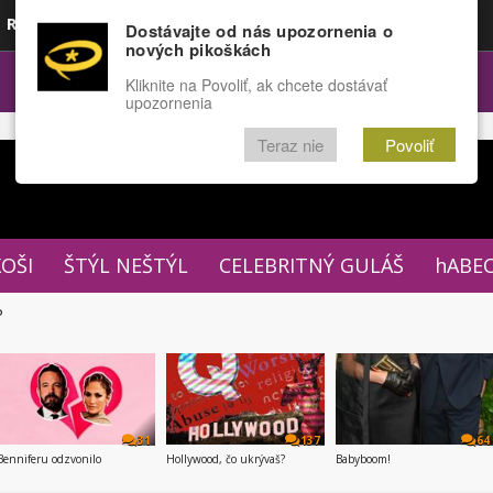
Rozprávky
Funny
Docu
Dostávajte od nás upozornenia o
nových pikoškách
OPULÁRNE
FÓRUM
Kliknite na Povoliť, ak chcete dostávať
upozornenia
Teraz nie
Povoliť
XOŠI
ŠTÝL NEŠTÝL
CELEBRITNÝ GULÁŠ
hABE
P
31
137
64
Benniferu odzvonilo
Hollywood, čo ukrývaš?
Babyboom!