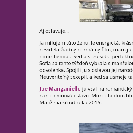
Aj oslavuje…
Ja milujem túto ženu. Je energická, krá
nevidela žiadny normálny film, mám j
nimi chémia a vedia si zo seba perfektne
Sofia sa tento týždeň vybrala s manžel
dovolenka. Spojili ju s oslavou jej naro
Neuveriteľný sexepíl, a keď sa usmeje ta
Joe Manganiello
ju vzal na romantický 
narodeninovú oslavu. Mimochodom títo 
Manželia sú od roku 2015.