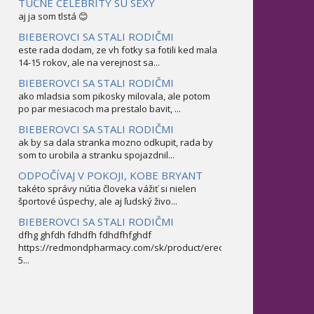
TUČNÉ CELEBRITY SÚ SEXY
aj ja som tlstá 😊
BIEBEROVCI SA STALI RODIČMI
este rada dodam, ze vh fotky sa fotili ked mala
14-15 rokov, ale na verejnost sa...
BIEBEROVCI SA STALI RODIČMI
ako mladsia som pikosky milovala, ale potom
po par mesiacoch ma prestalo bavit, ...
BIEBEROVCI SA STALI RODIČMI
ak by sa dala stranka mozno odkupit, rada by
som to urobila a stranku spojazdnil...
ODPOČÍVAJ V POKOJI, KOBE BRYANT
takéto správy nútia človeka vážiť si nielen
športové úspechy, ale aj ľudský živo...
BIEBEROVCI SA STALI RODIČMI
dfhg ghfdh fdhdfh fdhdfhfghdf
https://redmondpharmacy.com/sk/product/erectofil-
5...