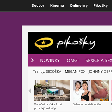
Sector
Kinema
Onlinehry
Pikošky
NOVINKY
P
NOVINKY
OMG!
SEXICE A SE
Trendy:
SEXOŠKA
MEGAN FOX
JOHNNY DEP
220
Vianočné darčeky, ktoré
Bieberovci sa stali rodičmi
prinášajú radosť p