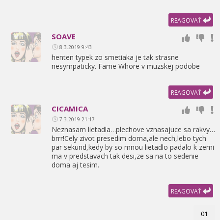
REAGOVAŤ
SOAVE
8.3.2019 9:43
henten typek zo smetiaka je tak strasne
nesympaticky. Fame Whore v muzskej podobe
REAGOVAŤ
CICAMICA
7.3.2019 21:17
Neznasam lietadla…plechove vznasajuce sa rakvy…
brrr!Cely zivot presedim doma,
ale nech,
lebo tych
par sekund,
kedy by so mnou lietadlo padalo k zemi
ma v predstavach tak desi,
ze sa na to sedenie
doma aj tesim.
REAGOVAŤ
01