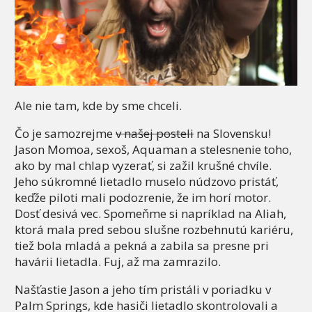
Ale nie tam, kde by sme chceli.
Čo je samozrejme
v našej posteli
na Slovensku!
Jason Momoa, sexoš, Aquaman a stelesnenie toho,
ako by mal chlap vyzerať, si zažil krušné chvíle.
Jeho súkromné lietadlo muselo núdzovo pristáť,
keďže piloti mali podozrenie, že im horí motor.
Dosť desivá vec. Spomeňme si napríklad na Aliah,
ktorá mala pred sebou slušne rozbehnutú kariéru,
tiež bola mladá a pekná a zabila sa presne pri
havárii lietadla. Fuj, až ma zamrazilo.
Našťastie Jason a jeho tím pristáli v poriadku v
Palm Springs, kde hasiči lietadlo skontrolovali a