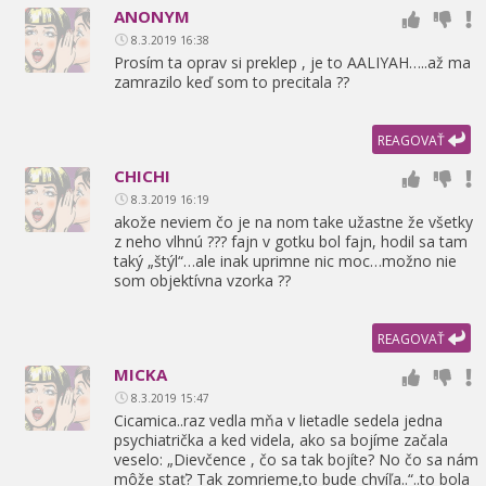
ANONYM
8.3.2019 16:38
Prosím ta oprav si preklep ,
je to AALIYAH…..až ma
zamrazilo keď som to precitala ??
REAGOVAŤ
CHICHI
8.3.2019 16:19
akože neviem čo je na nom take užastne že všetky
z neho vlhnú ??? fajn v gotku bol fajn,
hodil sa tam
taký „štýl“…ale inak uprimne nic moc…možno nie
som objektívna vzorka ??
REAGOVAŤ
MICKA
8.3.2019 15:47
Cicamica..raz vedla mňa v lietadle sedela jedna
psychiatrička a ked videla,
ako sa bojíme začala
veselo: „Dievčence ,
čo sa tak bojíte? No čo sa nám
môže stať? Tak zomrieme,
to bude chvíľa..“..to bola