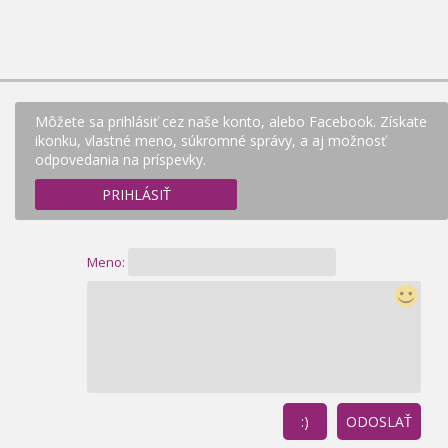
Môžete sa prihlásiť cez naše konto, alebo Facebook. Získate
ikonku, vlastné meno, súkromné správy, a aj možnosť
odpovedania na príspevky.
PRIHLÁSIŤ
Meno:
:)
ODOSLAŤ