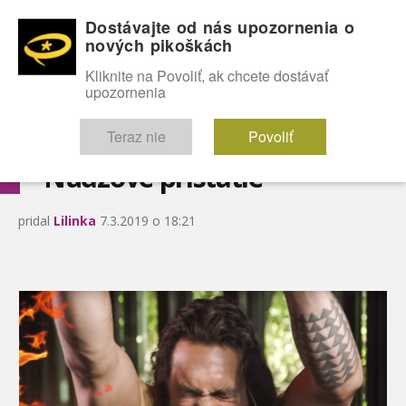
Dostávajte od nás upozornenia o
nových pikoškách
OMG!
SEXICE
ŠTÝL
CELEBRITY
hABECEDA
FÓRUM
Kliknite na Povoliť, ak chcete dostávať
upozornenia
Diskutuje vo FÓRACH
Teraz nie
Povoliť
Núdzové pristátie
pridal
Lilinka
7.3.2019 o 18:21