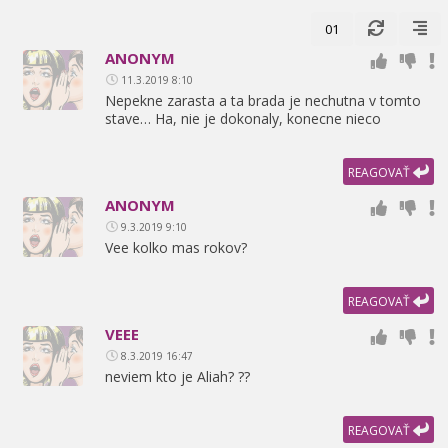
01
ANONYM
11.3.2019 8:10
Nepekne zarasta a ta brada je nechutna v tomto
stave… Ha,
nie je dokonaly,
konecne nieco
REAGOVAŤ
ANONYM
9.3.2019 9:10
Vee kolko mas rokov?
REAGOVAŤ
VEEE
8.3.2019 16:47
neviem kto je Aliah? ??
REAGOVAŤ