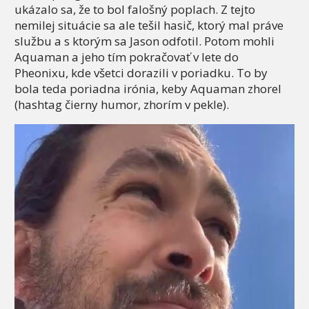
ukázalo sa, že to bol falošný poplach. Z tejto
nemilej situácie sa ale tešil hasič, ktorý mal práve
službu a s ktorým sa Jason odfotil. Potom mohli
Aquaman a jeho tím pokračovať v lete do
Pheonixu, kde všetci dorazili v poriadku. To by
bola teda poriadna irónia, keby Aquaman zhorel
(hashtag čierny humor, zhorím v pekle).