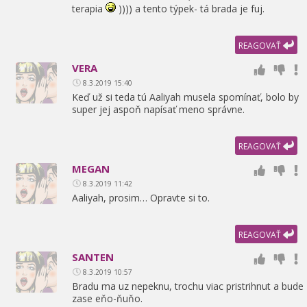
terapia
)))) a tento týpek- tá brada je fuj.
REAGOVAŤ
VERA
8.3.2019 15:40
Keď už si teda tú Aaliyah musela spomínať,
bolo by
super jej aspoň napísať meno správne.
REAGOVAŤ
MEGAN
8.3.2019 11:42
Aaliyah,
prosim… Opravte si to.
REAGOVAŤ
SANTEN
8.3.2019 10:57
Bradu ma uz nepeknu,
trochu viac pristrihnut a bude
zase eňo-ňuňo.