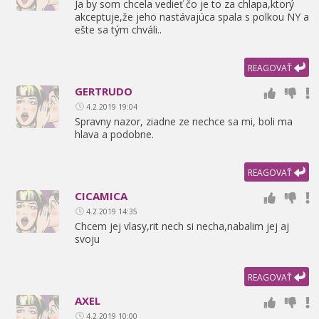
Ja by som chcela vedieť čo je to za chlapa,
ktorý
akceptuje,
že jeho nastávajúca spala s polkou NY a
ešte sa tým chváli..
REAGOVAŤ
GERTRUDO
4.2.2019 19:04
Spravny nazor,
ziadne ze nechce sa mi,
boli ma
hlava a podobne.
REAGOVAŤ
CICAMICA
4.2.2019 14:35
Chcem jej vlasy,
rit nech si necha,
nabalim jej aj
svoju
REAGOVAŤ
AXEL
4.2.2019 10:00