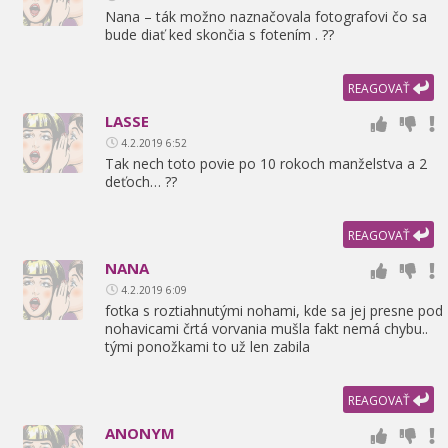
Nana – ták možno naznačovala fotografovi čo sa
bude diať ked skončia s fotením . ??
REAGOVAŤ
LASSE
4.2.2019 6:52
Tak nech toto povie po 10 rokoch manželstva a 2
deťoch… ??
REAGOVAŤ
NANA
4.2.2019 6:09
fotka s roztiahnutými nohami,
kde sa jej presne pod
nohavicami črtá vorvania mušla fakt nemá chybu..
tými ponožkami to už len zabila
REAGOVAŤ
ANONYM