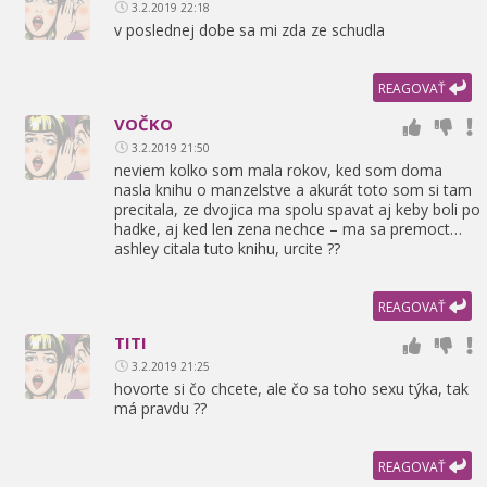
3.2.2019 22:18
v poslednej dobe sa mi zda ze schudla
REAGOVAŤ
VOČKO
3.2.2019 21:50
neviem kolko som mala rokov,
ked som doma
nasla knihu o manzelstve a akurát toto som si tam
precitala,
ze dvojica ma spolu spavat aj keby boli po
hadke,
aj ked len zena nechce – ma sa premoct…
ashley citala tuto knihu,
urcite ??
REAGOVAŤ
TITI
3.2.2019 21:25
hovorte si čo chcete,
ale čo sa toho sexu týka,
tak
má pravdu ??
REAGOVAŤ