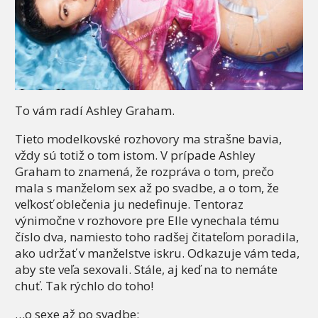
To vám radí Ashley Graham.
Tieto modelkovské rozhovory ma strašne bavia,
vždy sú totiž o tom istom. V prípade Ashley
Graham to znamená, že rozpráva o tom, prečo
mala s manželom sex až po svadbe, a o tom, že
veľkosť oblečenia ju nedefinuje. Tentoraz
výnimočne v rozhovore pre Elle vynechala tému
číslo dva, namiesto toho radšej čitateľom poradila,
ako udržať v manželstve iskru. Odkazuje vám teda,
aby ste veľa sexovali. Stále, aj keď na to nemáte
chuť. Tak rýchlo do toho!
…o sexe až po svadbe: