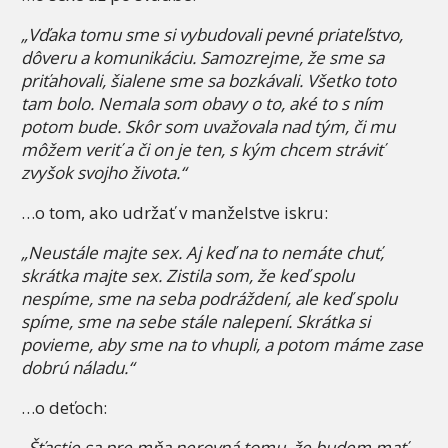
„Vďaka tomu sme si vybudovali pevné priateľstvo,
dôveru a komunikáciu. Samozrejme, že sme sa
priťahovali, šialene sme sa bozkávali. Všetko toto
tam bolo. Nemala som obavy o to, aké to s ním
potom bude. Skôr som uvažovala nad tým, či mu
môžem veriť a či on je ten, s kým chcem stráviť
zvyšok svojho života.“
…o tom, ako udržať v manželstve iskru:
„Neustále majte sex. Aj keď na to nemáte chuť,
skrátka majte sex. Zistila som, že keď spolu
nespíme, sme na seba podráždení, ale keď spolu
spíme, sme na sebe stále nalepení. Skrátka si
povieme, aby sme na to vhupli, a potom máme zase
dobrú náladu.“
…o deťoch:
„Šťastie sa pre mňa nerovná tomu, že budem mať