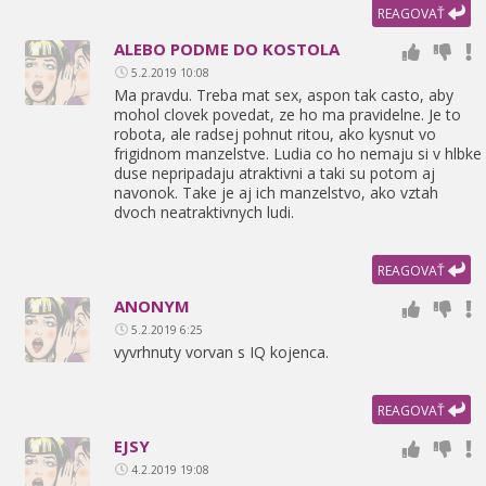
REAGOVAŤ
ALEBO PODME DO KOSTOLA
5.2.2019 10:08
Ma pravdu. Treba mat sex,
aspon tak casto,
aby
mohol clovek povedat,
ze ho ma pravidelne. Je to
robota,
ale radsej pohnut ritou,
ako kysnut vo
frigidnom manzelstve. Ludia co ho nemaju si v hlbke
duse nepripadaju atraktivni a taki su potom aj
navonok. Take je aj ich manzelstvo,
ako vztah
dvoch neatraktivnych ludi.
REAGOVAŤ
ANONYM
5.2.2019 6:25
vyvrhnuty vorvan s IQ kojenca.
REAGOVAŤ
EJSY
4.2.2019 19:08