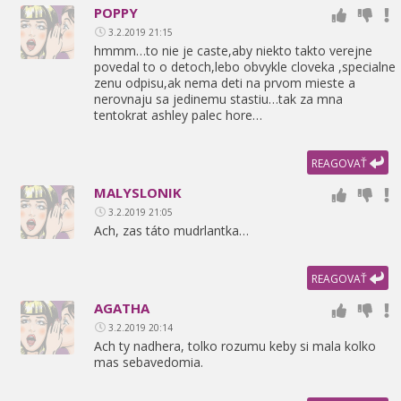
POPPY
3.2.2019 21:15
hmmm…to nie je caste,
aby niekto takto verejne
povedal to o detoch,
lebo obvykle cloveka ,
specialne
zenu odpisu,
ak nema deti na prvom mieste a
nerovnaju sa jedinemu stastiu…tak za mna
tentokrat ashley palec hore…
REAGOVAŤ
MALYSLONIK
3.2.2019 21:05
Ach,
zas táto mudrlantka…
REAGOVAŤ
AGATHA
3.2.2019 20:14
Ach ty nadhera,
tolko rozumu keby si mala kolko
mas sebavedomia.