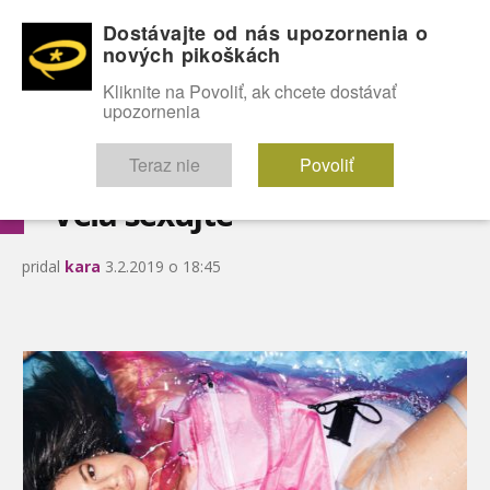
Dostávajte od nás upozornenia o
nových pikoškách
OMG!
SEXICE
ŠTÝL
CELEBRITY
hABECEDA
FÓRUM
Kliknite na Povoliť, ak chcete dostávať
upozornenia
Diskutuje vo FÓRACH
Teraz nie
Povoliť
Veľa sexujte
pridal
kara
3.2.2019 o 18:45