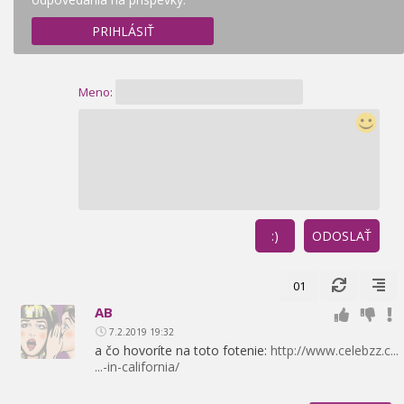
PRIHLÁSIŤ
Meno:
:)
ODOSLAŤ
01
AB
7.2.2019 19:32
a čo hovoríte na toto fotenie:
http://www.celebzz.c...
...-in-california/