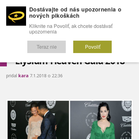
Dostávajte od nás upozornenia o
nových pikoškách
OMG!
SEXICE
ŠTÝL
CELEBRITY
hABECEDA
FÓRUM
Kliknite na Povoliť, ak chcete dostávať
upozornenia
Diskutuje vo FÓRACH
Teraz nie
Povoliť
Elysium Heaven Gala 2018
pridal
kara
7.1.2018 o 22:36