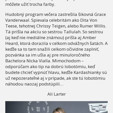
môžete užiť trocha farby.
Hudobný program večera zastrešila šikovná Grace
Vanderwaal. Spievala celebritám ako Dita Von
Teese, tehotnej Chrissy Teigen, alebo Rumer Willis.
Tá prišla na akciu so sestrou Tallulah. So sestrou
(aj keď nie mediálne známou) prišla aj Amber
Heard, ktorá dorazila v celkom odvážnych šatách. A
keďže sa to tam snažili celkom očividne zaplniť,
pozvánka sa im ušla aj pre minuloročného
Bachelora Nicka Vialla. Mimochodom –
odporúčam ako tip na dobrú lobotómiu, keď
budete chcieť vypnúť hlavu, keďže Kardashianky sú
už nepozerateľné aj v prípade, ak ste tú lobotómiu
náhodou naozaj podstúpili…
Ali Larter