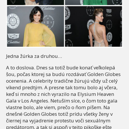
Jedna žúrka za druhou…
A to doslova. Dnes sa totiž bude konať veľkolepá
šou, počas ktorej sa budú rozdávať Golden Globes
ocenenia. A celebrity tradične žúrujú vždy už celý
víkend predtým. A presne tak tomu bolo aj včera,
keď si mnoho z nich vyrazilo na Elysium Heaven
Gala v Los Angeles. Netuším síce, o čom toto gala
vlastne bolo, ale viem, prečo o ňom píšem. Na
dnešné Golden Globes totiž prídu všetky ženy v
čiernej na vyjadrenie protestu voči sexuálnym
predátorom, a tak si aspoň v tejto pikoške ešte