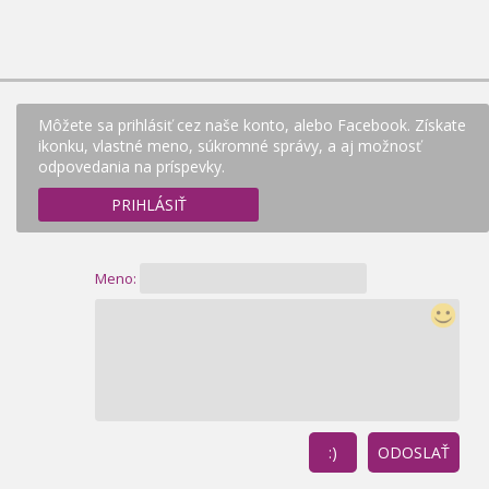
Môžete sa prihlásiť cez naše konto, alebo Facebook. Získate
ikonku, vlastné meno, súkromné správy, a aj možnosť
odpovedania na príspevky.
PRIHLÁSIŤ
Meno:
:)
ODOSLAŤ