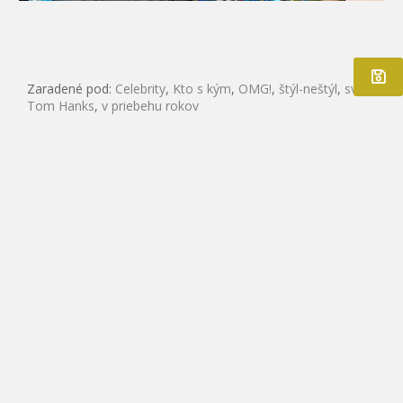
Zaradené pod:
Celebrity
,
Kto s kým
,
OMG!
,
štýl-neštýl
,
svadba
,
Tom Hanks
,
v priebehu rokov