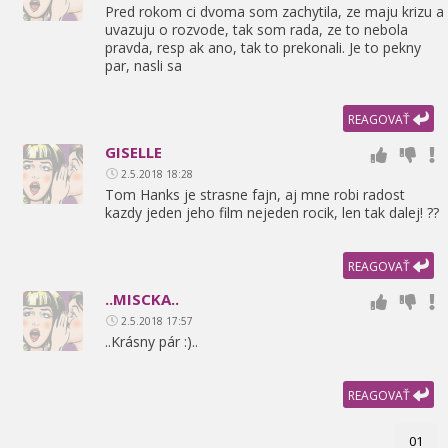
Pred rokom ci dvoma som zachytila,
ze maju krizu a
uvazuju o rozvode,
tak som rada,
ze to nebola
pravda,
resp ak ano,
tak to prekonali. Je to pekny
par,
nasli sa
REAGOVAŤ
GISELLE
2.5.2018 18:28
Tom Hanks je strasne fajn,
aj mne robi radost
kazdy jeden jeho film nejeden rocik,
len tak dalej! ??
REAGOVAŤ
..MISCKA..
2.5.2018 17:57
..Krásny pár :)..
REAGOVAŤ
01