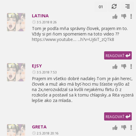
01
LATINA
3.5.2018 8:26
Tom je podľa mňa správny človek,
prajem im to.
Vždy si pri ňom spomeniem na toto video ??
https://www.youtube.... ...h?v=Uj6iT_zQTk8
REAGOVAŤ
EJSY
3.5.2018 7:53
Prajem im všetko dobré naďalej-Tom je pán herec,
človek a muž ako má byť-hoci mu šťastie vyšlo až
na 2x,
nerozvádzal sa kvôli nejakému flirtu či z
rozkoše a postavil sa k tomu chlapsky..a Rita vyzerá
lepšie ako za mlada..
REAGOVAŤ
GRETA
2.5.2018 20:16