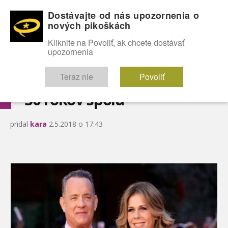
Dostávajte od nás upozornenia o
nových pikoškách
OMG!
SEXICE
ŠTÝL
CELEBRITY
hABECEDA
FÓRUM
Kliknite na Povoliť, ak chcete dostávať
upozornenia
Diskutuje vo FÓRACH
Teraz nie
Povoliť
30 rokov spolu
pridal
kara
2.5.2018 o 17:43