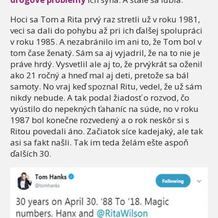
Hoci sa Tom a Rita prvý raz stretli už v roku 1981,
veci sa dali do pohybu až pri ich ďalšej spolupráci
v roku 1985. A nezabránilo im ani to, že Tom bol v
tom čase ženatý. Sám sa aj vyjadril, že na to nie je
práve hrdý. Vysvetlil ale aj to, že prvýkrát sa oženil
ako 21 ročný a hneď mal aj deti, pretože sa bál
samoty. No vraj keď spoznal Ritu, vedel, že už sám
nikdy nebude. A tak podal žiadosť o rozvod, čo
vyústilo do nepekných ťahaníc na súde, no v roku
1987 bol konečne rozvedený a o rok neskôr si s
Ritou povedali áno. Začiatok síce kadejaký, ale tak
asi sa fakt našli. Tak im teda želám ešte aspoň
ďalších 30.