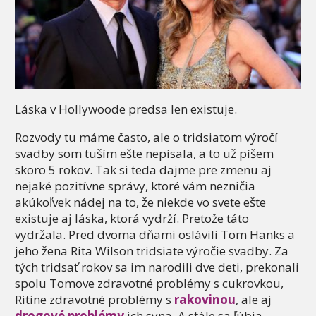
Láska v Hollywoode predsa len existuje.
Rozvody tu máme často, ale o tridsiatom výročí
svadby som tuším ešte nepísala, a to už píšem
skoro 5 rokov. Tak si teda dajme pre zmenu aj
nejaké pozitívne správy, ktoré vám nezničia
akúkoľvek nádej na to, že niekde vo svete ešte
existuje aj láska, ktorá vydrží. Pretože táto
vydržala. Pred dvoma dňami oslávili Tom Hanks a
jeho žena Rita Wilson tridsiate výročie svadby. Za
tých tridsať rokov sa im narodili dve deti, prekonali
spolu Tomove zdravotné problémy s cukrovkou,
Ritine zdravotné problémy s
rakovinou
, ale aj
drogové problémy
ich syna. A stále sa ľúbia.