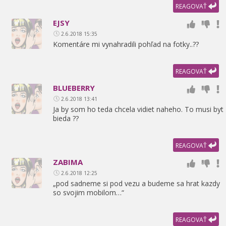
REAGOVAŤ
EJSY
2.6.2018 15:35
Komentáre mi vynahradili pohľad na fotky..??
REAGOVAŤ
BLUEBERRY
2.6.2018 13:41
Ja by som ho teda chcela vidiet naheho. To musi byt
bieda ??
REAGOVAŤ
ZABIMA
2.6.2018 12:25
„pod sadneme si pod vezu a budeme sa hrat kazdy
so svojim mobilom…“
REAGOVAŤ