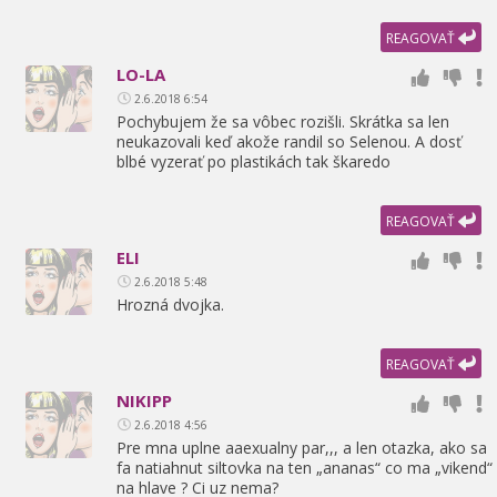
REAGOVAŤ
LO-LA
2.6.2018 6:54
Pochybujem že sa vôbec rozišli. Skrátka sa len
neukazovali keď akože randil so Selenou. A dosť
blbé vyzerať po plastikách tak škaredo
REAGOVAŤ
ELI
2.6.2018 5:48
Hrozná dvojka.
REAGOVAŤ
NIKIPP
2.6.2018 4:56
Pre mna uplne aaexualny par,
,
,
a len otazka,
ako sa
fa natiahnut siltovka na ten „ananas“ co ma „vikend“
na hlave ? Ci uz nema?