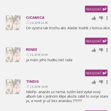
REAGOVAŤ
CICAMICA
2.6.2018 22:45
On vyzera tak trochu ako Aladar Kudrik z konca ulice
REAGOVAŤ
RENEE
2.6.2018 20:50
ja mám jeho hudbu tiež rada
REAGOVAŤ
TINDIS
2.6.2018 16:09
NikiPp- ananás uz nemá,
tuším keď vydal nový
album tak v jednom klipe akože zabil to svoje stare
ja,
a nové je už bez ananásu ??????