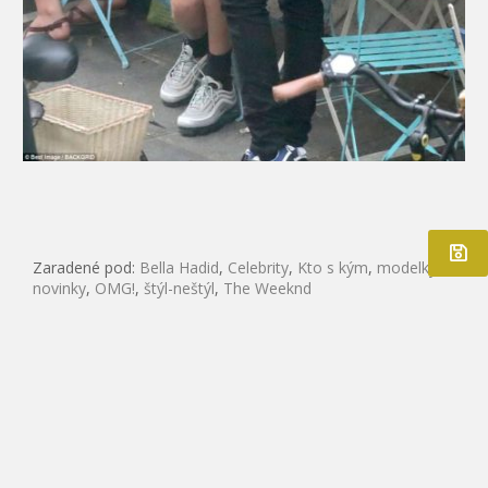
Zaradené pod:
Bella Hadid
,
Celebrity
,
Kto s kým
,
modelky
,
novinky
,
OMG!
,
štýl-neštýl
,
The Weeknd