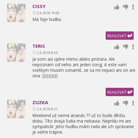
CISSY
2.6.2018 10:00
Má fajn hudbu
REAGOVAŤ
TERIS
2.6.2018 8:54
Ja som asi uplne mimo alebo pristara. Ale
nepoznam od neho ani jeden song. A este vam
vsetkym musim oznamit,
ze sa mi nepaci ani on ani
ona :))))))))))
REAGOVAŤ
ZUZKA
2.6.2018 8:21
Weekend už nemá ananás ?? už to bude dlhšiu
dobu. Títo dvaja ľudia ma nebavia. Neprídu mi ani
sympatickí. Jeho hudbu mám rada ale ich správanie
je veľmi trápne.