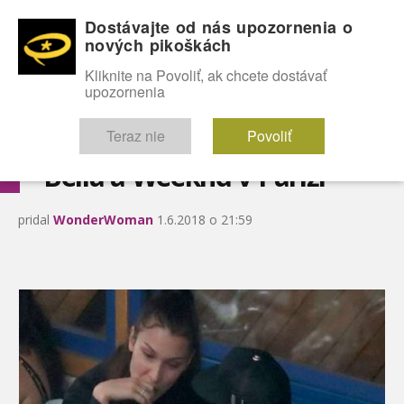
Dostávajte od nás upozornenia o
nových pikoškách
OMG!
SEXICE
ŠTÝL
CELEBRITY
hABECEDA
FÓRUM
Kliknite na Povoliť, ak chcete dostávať
upozornenia
Diskutuje vo FÓRACH
Teraz nie
Povoliť
Bella a Weeknd v Paríži
pridal
WonderWoman
1.6.2018 o 21:59