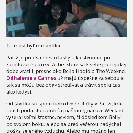
To musí byť romantika.
Paríž je predsa mesto lásky, ako stvorené pre
zamilované páriky. Aj tie, ktoré sa k sebe po nejakej
dobe vrátili, presne ako Bella Hadid a The Weeknd.
Odhalenie v Cannes
už majú úspešne za sebou a
tak sa môžu bez obáv stretávať a tráviť spolu čas
ako kedysi.
Od štvrtka sú spolu tieto dve hrdličky v Paríži, kde
sa ich podarilo nafotiť aj nášmu Ignácovi. Weeknd
vyzeral veľmi šťastne, neviem, či dôsledkom Belly
po svojom boku, alebo sa pred večerou nadýchal
troška zeleného vzduchu. Alebo mu možno len