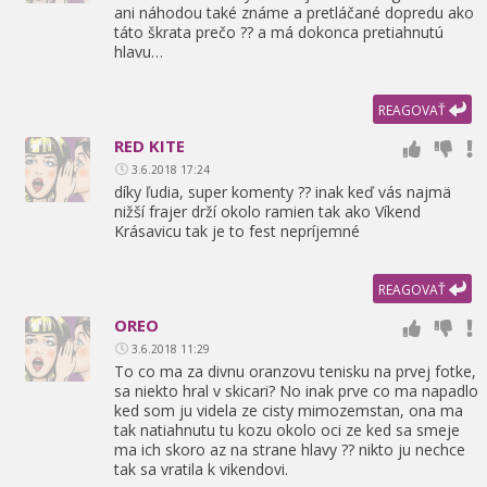
ani náhodou také známe a pretláčané dopredu ako
táto škrata prečo ?? a má dokonca pretiahnutú
hlavu…
REAGOVAŤ
RED KITE
3.6.2018 17:24
díky ľudia,
super komenty ?? inak keď vás najmä
nižší frajer drží okolo ramien tak ako Víkend
Krásavicu tak je to fest nepríjemné
REAGOVAŤ
OREO
3.6.2018 11:29
To co ma za divnu oranzovu tenisku na prvej fotke,
sa niekto hral v skicari? No inak prve co ma napadlo
ked som ju videla ze cisty mimozemstan,
ona ma
tak natiahnutu tu kozu okolo oci ze ked sa smeje
ma ich skoro az na strane hlavy ?? nikto ju nechce
tak sa vratila k vikendovi.