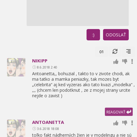
:)
ODOSLAŤ
01
NIKIPP
8.6.2018 2:40
Antoanetta,
,
bohuzial ,
takto to v zivote chodi,
ak
ma tatko a mamka peniazky,
tak mozes byt
„celebrita“ aj ked vyzeras ako tato kvazi „modelka“ ,
,
,
,
(chcem len podotknut ,
ze z mojej strany urcite
nejde o zavist )
REAGOVAŤ
ANTOANETTA
3.6.2018 18:08
toľko fakt nádherných žien je v modelingu a nie sú