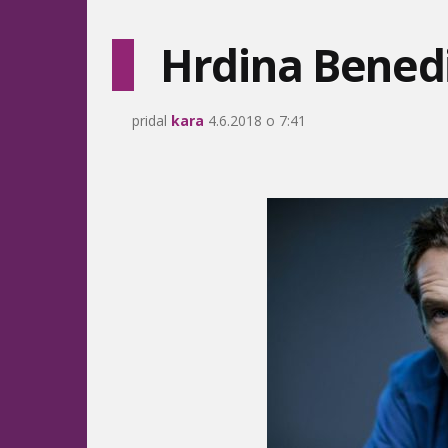
Hrdina Bened
pridal
kara
4.6.2018 o 7:41