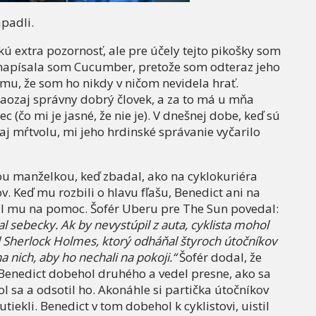
apadli.
ú extra pozornosť, ale pre účely tejto pikošky som
enapísala som Cucumber, pretože som odteraz jeho
omu, že som ho nikdy v ničom nevidela hrať.
naozaj správny dobrý človek, a za to má u mňa
c (čo mi je jasné, že nie je). V dnešnej dobe, keď sú
aj mŕtvolu, mi jeho hrdinské správanie vyčarilo
jou manželkou, keď zbadal, ako na cyklokuriéra
. Keď mu rozbili o hlavu fľašu, Benedict ani na
kal mu na pomoc. Šofér Uberu pre The Sun povedal:
l sebecky. Ak by nevystúpil z auta, cyklista mohol
ál Sherlock Holmes, ktorý odháňal štyroch útočníkov
a nich, aby ho nechali na pokoji.“
Šofér dodal, že
 Benedict dobehol druhého a vedel presne, ako sa
ol sa a odsotil ho. Akonáhle si partička útočníkov
tiekli. Benedict v tom dobehol k cyklistovi, uistil