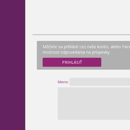
Môžete sa prihlásiť cez naše konto, alebo Fac
možnosť odpovedania na príspevky.
PRIHLÁSIŤ
Meno: