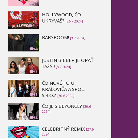
31
HOLLYWOOD, ČO
UKRÝVAŠ?
[26.7 2024]
137
BABYBOOM!
[9.7 2024]
64
JUSTIN BIEBER JE OPÄŤ
ŤAŽŠÍ!
[8.7 2024]
33
ČO NOVÉHO U
KRÁĽOVIČA A SPOL.
S.R.O.?
35
[30.6 2024]
ČO JE S BEYONCÉ?
[30.6
2024]
58
CELEBRITNÝ REMIX
[27.6
2024]