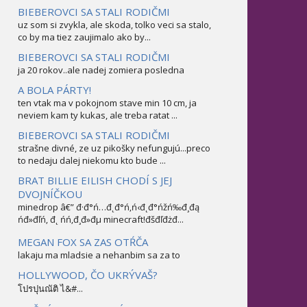
BIEBEROVCI SA STALI RODIČMI
uz som si zvykla, ale skoda, tolko veci sa stalo,
co by ma tiez zaujimalo ako by...
BIEBEROVCI SA STALI RODIČMI
ja 20 rokov..ale nadej zomiera posledna
A BOLA PÁRTY!
ten vtak ma v pokojnom stave min 10 cm, ja
neviem kam ty kukas, ale treba ratat ...
BIEBEROVCI SA STALI RODIČMI
strašne divné, ze uz pikošky nefungujú...preco
to nedaju dalej niekomu kto bude ...
BRAT BILLIE EILISH CHODÍ S JEJ
DVOJNÍČKOU
minedrop â€” đ·đ°ń…đ˛đ°ń‚ń‹đ˛đ°ńžń‰đ¸đą
ńđ»đľń‚ đ˛ ńń‚đ¸đ»đµ minecraft!đšđľđżđ...
MEGAN FOX SA ZAS OTŔČA
lakaju ma mladsie a nehanbim sa za to
HOLLYWOOD, ČO UKRÝVAŠ?
โปรปุนณัติ ไ&#...