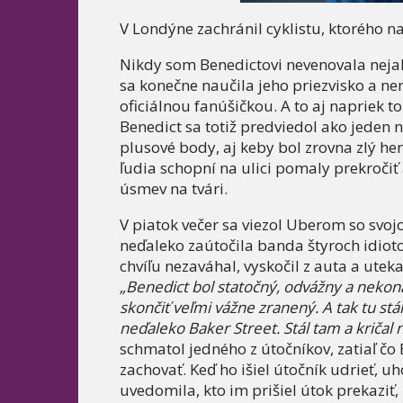
V Londýne zachránil cyklistu, ktorého n
Nikdy som Benedictovi nevenovala nejak
sa konečne naučila jeho priezvisko a n
oficiálnou fanúšičkou. A to aj napriek t
Benedict sa totiž predviedol ako jeden 
plusové body, aj keby bol zrovna zlý here
ľudia schopní na ulici pomaly prekročiť 
úsmev na tvári.
V piatok večer sa viezol Uberom so svo
neďaleko zaútočila banda štyroch idiotov
chvíľu nezaváhal, vyskočil z auta a ute
„Benedict bol statočný, odvážny a nekona
skončiť veľmi vážne zranený. A tak tu st
neďaleko Baker Street. Stál tam a kričal n
schmatol jedného z útočníkov, zatiaľ čo
zachovať. Keď ho išiel útočník udrieť, uh
uvedomila, kto im prišiel útok prekaziť, u