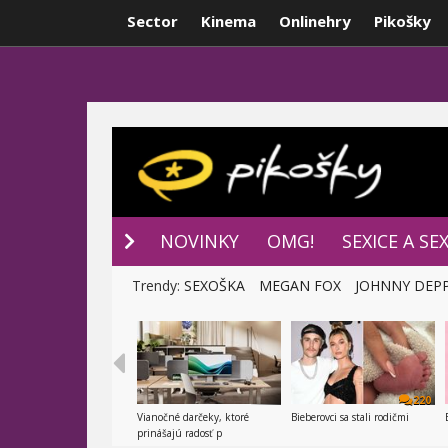
Sector
Kinema
Onlinehry
Pikošky
NOVINKY
P
NOVINKY
OMG!
SEXICE A SE
Trendy:
SEXOŠKA
MEGAN FOX
JOHNNY DEP
220
Vianočné darčeky, ktoré
Bieberovci sa stali rodičmi
prinášajú radosť p