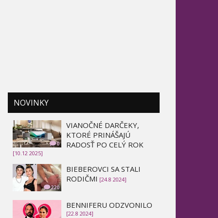
NOVINKY
VIANOČNÉ DARČEKY,
KTORÉ PRINÁŠAJÚ
RADOSŤ PO CELÝ ROK
0
[10.12 2025]
BIEBEROVCI SA STALI
RODIČMI
[24.8 2024]
220
BENNIFERU ODZVONILO
[22.8 2024]