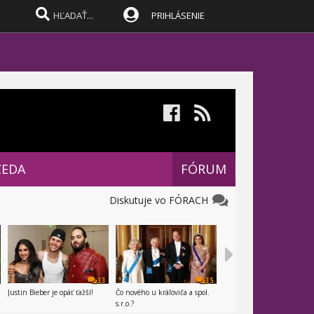
PRIHLÁSENIE
CEDA
FÓRUM
Diskutuje vo FÓRACH
33
35
Justin Bieber je opäť ťažší!
Čo nového u kráľoviča a spol.
s.r.o.?