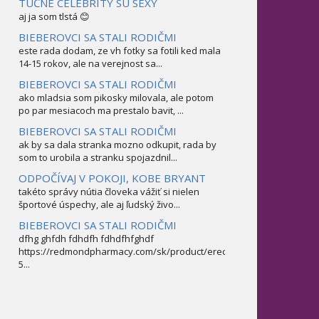
TUČNÉ CELEBRITY SÚ SEXY
aj ja som tlstá 😊
BIEBEROVCI SA STALI RODIČMI
este rada dodam, ze vh fotky sa fotili ked mala
14-15 rokov, ale na verejnost sa...
BIEBEROVCI SA STALI RODIČMI
ako mladsia som pikosky milovala, ale potom
po par mesiacoch ma prestalo bavit, ...
BIEBEROVCI SA STALI RODIČMI
ak by sa dala stranka mozno odkupit, rada by
som to urobila a stranku spojazdnil...
ODPOČÍVAJ V POKOJI, KOBE BRYANT
takéto správy nútia človeka vážiť si nielen
športové úspechy, ale aj ľudský živo...
BIEBEROVCI SA STALI RODIČMI
dfhg ghfdh fdhdfh fdhdfhfghdf
https://redmondpharmacy.com/sk/product/erectofil-
5...