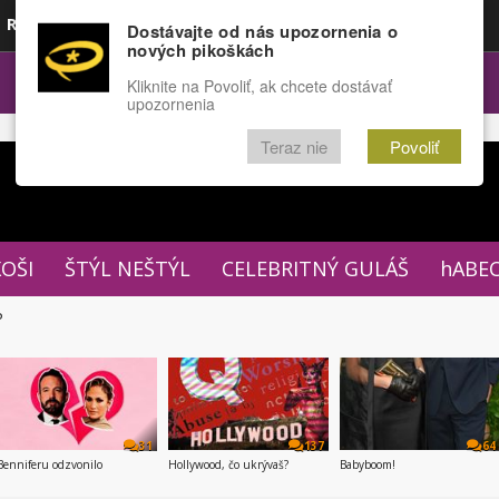
Rozprávky
Funny
Docu
Dostávajte od nás upozornenia o
nových pikoškách
OPULÁRNE
FÓRUM
Kliknite na Povoliť, ak chcete dostávať
upozornenia
Teraz nie
Povoliť
XOŠI
ŠTÝL NEŠTÝL
CELEBRITNÝ GULÁŠ
hABE
P
31
137
64
Benniferu odzvonilo
Hollywood, čo ukrývaš?
Babyboom!