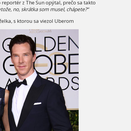
o reportér z The Sun opýtal, prečo sa takto
etože, no, skrátka som musel, chápete?“
elka, s ktorou sa viezol Uberom