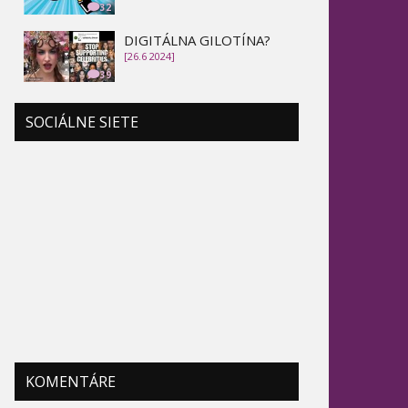
32
DIGITÁLNA GILOTÍNA?
[26.6 2024]
39
SOCIÁLNE SIETE
KOMENTÁRE