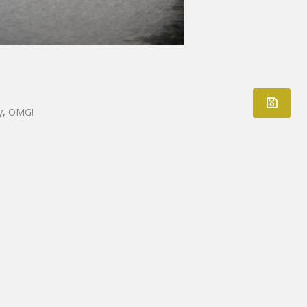
y
,
OMG!