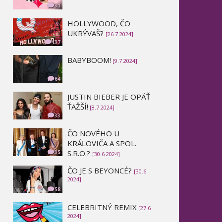
31
HOLLYWOOD, ČO
UKRÝVAŠ?
[26.7 2024]
137
BABYBOOM!
[9.7 2024]
64
JUSTIN BIEBER JE OPÄŤ
ŤAŽŠÍ!
[8.7 2024]
33
ČO NOVÉHO U
KRÁĽOVIČA A SPOL.
S.R.O.?
35
[30.6 2024]
ČO JE S BEYONCÉ?
[30.6
2024]
58
CELEBRITNÝ REMIX
[27.6
2024]