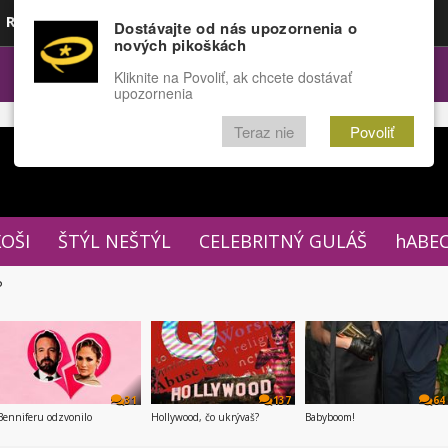
Rozprávky
Funny
Docu
Dostávajte od nás upozornenia o
nových pikoškách
OPULÁRNE
FÓRUM
Kliknite na Povoliť, ak chcete dostávať
upozornenia
Teraz nie
Povoliť
XOŠI
ŠTÝL NEŠTÝL
CELEBRITNÝ GULÁŠ
hABE
P
31
137
64
Benniferu odzvonilo
Hollywood, čo ukrývaš?
Babyboom!