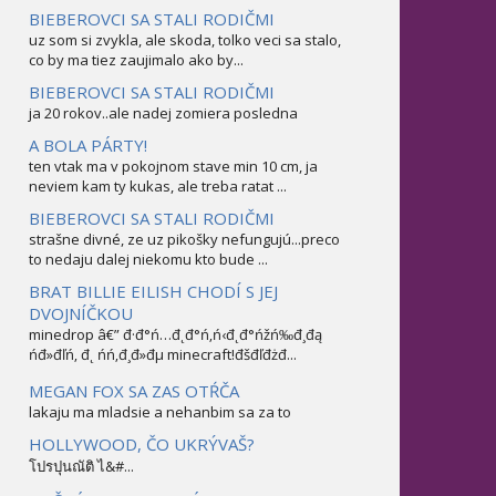
BIEBEROVCI SA STALI RODIČMI
uz som si zvykla, ale skoda, tolko veci sa stalo,
co by ma tiez zaujimalo ako by...
BIEBEROVCI SA STALI RODIČMI
ja 20 rokov..ale nadej zomiera posledna
A BOLA PÁRTY!
ten vtak ma v pokojnom stave min 10 cm, ja
neviem kam ty kukas, ale treba ratat ...
BIEBEROVCI SA STALI RODIČMI
strašne divné, ze uz pikošky nefungujú...preco
to nedaju dalej niekomu kto bude ...
BRAT BILLIE EILISH CHODÍ S JEJ
DVOJNÍČKOU
minedrop â€” đ·đ°ń…đ˛đ°ń‚ń‹đ˛đ°ńžń‰đ¸đą
ńđ»đľń‚ đ˛ ńń‚đ¸đ»đµ minecraft!đšđľđżđ...
MEGAN FOX SA ZAS OTŔČA
lakaju ma mladsie a nehanbim sa za to
HOLLYWOOD, ČO UKRÝVAŠ?
โปรปุนณัติ ไ&#...