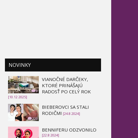
NOVINKY
VIANOČNÉ DARČEKY,
KTORÉ PRINÁŠAJÚ
RADOSŤ PO CELÝ ROK
0
[10.12 2025]
BIEBEROVCI SA STALI
RODIČMI
[24.8 2024]
220
BENNIFERU ODZVONILO
[22.8 2024]