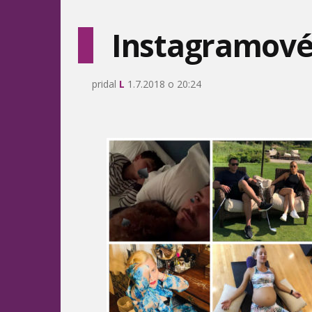
Instagramové 
pridal
L
1.7.2018 o 20:24