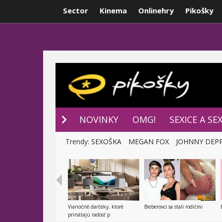
Sector
Kinema
Onlinehry
Pikošky
NOVINKY
P
NOVINKY
OMG!
SEXICE A SE
Trendy:
SEXOŠKA
MEGAN FOX
JOHNNY DEP
220
Vianočné darčeky, ktoré
Bieberovci sa stali rodičmi
prinášajú radosť p