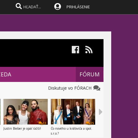
PRIHLÁSENIE
CEDA
FÓRUM
Diskutuje vo FÓRACH
33
35
Justin Bieber je opäť ťažší!
Čo nového u kráľoviča a spol.
s.r.o.?