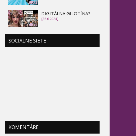
32
DIGITÁLNA GILOTÍNA?
[26.6 2024]
39
SOCIÁLNE SIETE
KOMENTÁRE