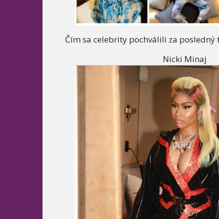
Čím sa celebrity pochválili za posledný
Nicki Minaj