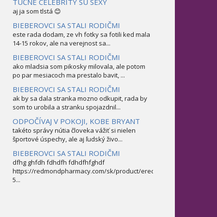
TUČNÉ CELEBRITY SÚ SEXY
aj ja som tlstá 😊
BIEBEROVCI SA STALI RODIČMI
este rada dodam, ze vh fotky sa fotili ked mala
14-15 rokov, ale na verejnost sa...
BIEBEROVCI SA STALI RODIČMI
ako mladsia som pikosky milovala, ale potom
po par mesiacoch ma prestalo bavit, ...
BIEBEROVCI SA STALI RODIČMI
ak by sa dala stranka mozno odkupit, rada by
som to urobila a stranku spojazdnil...
ODPOČÍVAJ V POKOJI, KOBE BRYANT
takéto správy nútia človeka vážiť si nielen
športové úspechy, ale aj ľudský živo...
BIEBEROVCI SA STALI RODIČMI
dfhg ghfdh fdhdfh fdhdfhfghdf
https://redmondpharmacy.com/sk/product/erectofil-
5...