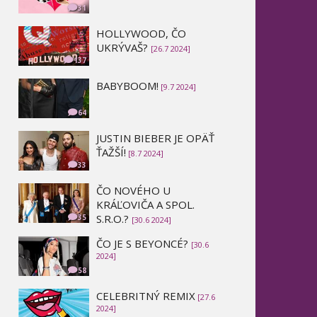
31
HOLLYWOOD, ČO
UKRÝVAŠ?
[26.7 2024]
137
BABYBOOM!
[9.7 2024]
64
JUSTIN BIEBER JE OPÄŤ
ŤAŽŠÍ!
[8.7 2024]
33
ČO NOVÉHO U
KRÁĽOVIČA A SPOL.
S.R.O.?
35
[30.6 2024]
ČO JE S BEYONCÉ?
[30.6
2024]
58
CELEBRITNÝ REMIX
[27.6
2024]