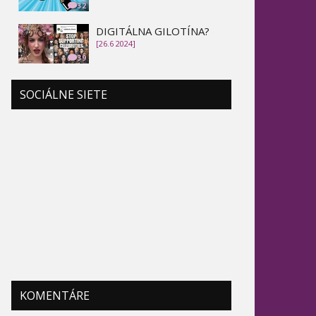
32
DIGITÁLNA GILOTÍNA?
[26.6 2024]
39
SOCIÁLNE SIETE
KOMENTÁRE