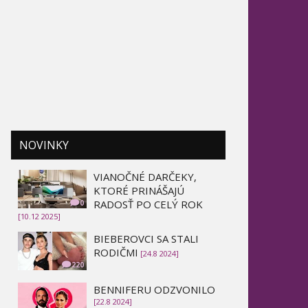
NOVINKY
VIANOČNÉ DARČEKY,
KTORÉ PRINÁŠAJÚ
RADOSŤ PO CELÝ ROK
0
[10.12 2025]
BIEBEROVCI SA STALI
RODIČMI
[24.8 2024]
220
BENNIFERU ODZVONILO
[22.8 2024]