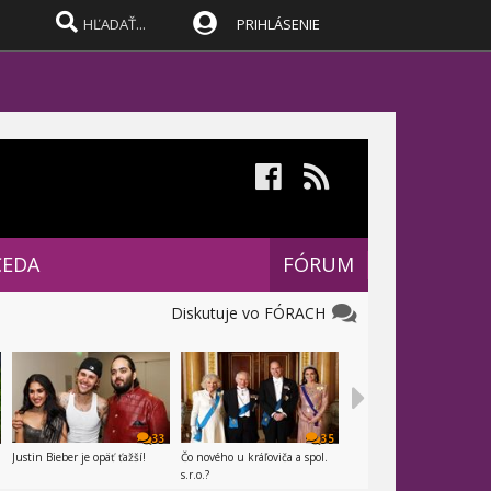
PRIHLÁSENIE
CEDA
FÓRUM
Diskutuje vo FÓRACH
33
35
Justin Bieber je opäť ťažší!
Čo nového u kráľoviča a spol.
s.r.o.?