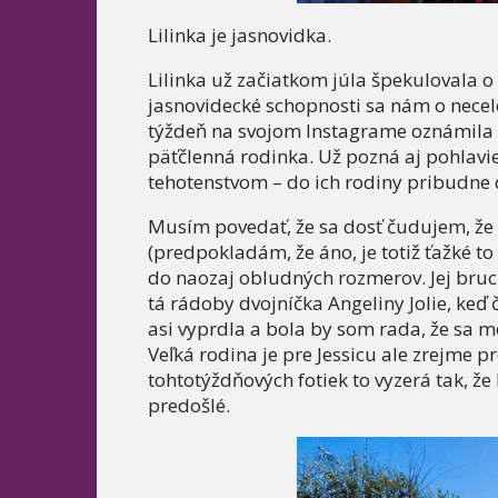
Lilinka je jasnovidka.
Lilinka už začiatkom júla špekulovala o
jasnovidecké schopnosti sa nám o necelé 
týždeň na svojom Instagrame oznámila r
päťčlenná rodinka. Už pozná aj pohlavi
tehotenstvom – do ich rodiny pribudne 
Musím povedať, že sa dosť čudujem, že s
(predpokladám, že áno, je totiž ťažké to
do naozaj obludných rozmerov. Jej bru
tá rádoby dvojníčka Angeliny Jolie, keď
asi vyprdla a bola by som rada, že sa m
Veľká rodina je pre Jessicu ale zrejme p
tohtotýždňových fotiek to vyzerá tak, ž
predošlé.