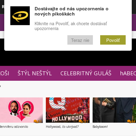
Rozprávky
Funny
Docu
Dostávajte od nás upozornenia o
nových pikoškách
OPULÁRNE
FÓRUM
Kliknite na Povoliť, ak chcete dostávať
upozornenia
Teraz nie
Povoliť
XOŠI
ŠTÝL NEŠTÝL
CELEBRITNÝ GULÁŠ
hABE
P
31
137
64
Benniferu odzvonilo
Hollywood, čo ukrývaš?
Babyboom!