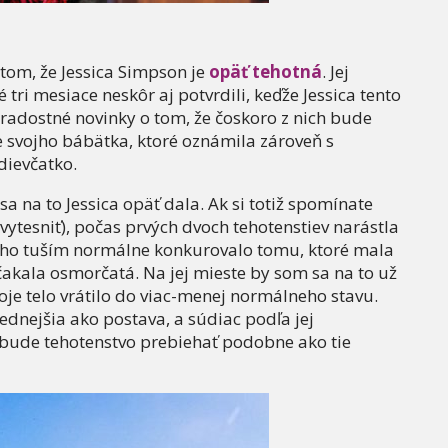
 tom, že Jessica Simpson je
opäť tehotná
. Jej
tri mesiace neskôr aj potvrdili, keďže Jessica tento
adostné novinky o tom, že čoskoro z nich bude
e svojho bábätka, ktoré oznámila zároveň s
dievčatko.
a na to Jessica opäť dala. Ak si totiž spomínate
 vytesniť), počas prvých dvoch tehotenstiev narástla
cho tuším normálne konkurovalo tomu, ktoré mala
 čakala osmorčatá. Na jej mieste by som sa na to už
oje telo vrátilo do viac-menej normálneho stavu.
rednejšia ako postava, a súdiac podľa jej
e bude tehotenstvo prebiehať podobne ako tie