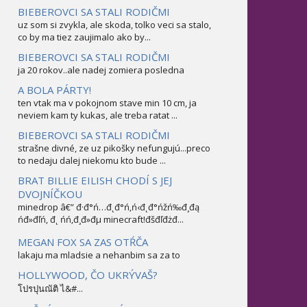
BIEBEROVCI SA STALI RODIČMI
uz som si zvykla, ale skoda, tolko veci sa stalo,
co by ma tiez zaujimalo ako by...
BIEBEROVCI SA STALI RODIČMI
ja 20 rokov..ale nadej zomiera posledna
A BOLA PÁRTY!
ten vtak ma v pokojnom stave min 10 cm, ja
neviem kam ty kukas, ale treba ratat ...
BIEBEROVCI SA STALI RODIČMI
strašne divné, ze uz pikošky nefungujú...preco
to nedaju dalej niekomu kto bude ...
BRAT BILLIE EILISH CHODÍ S JEJ
DVOJNÍČKOU
minedrop â€” đ·đ°ń…đ˛đ°ń‚ń‹đ˛đ°ńžń‰đ¸đą
ńđ»đľń‚ đ˛ ńń‚đ¸đ»đµ minecraft!đšđľđżđ...
MEGAN FOX SA ZAS OTŔČA
lakaju ma mladsie a nehanbim sa za to
HOLLYWOOD, ČO UKRÝVAŠ?
โปรปุนณัติ ไ&#...