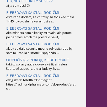
TUČNÉ CELEBRITY SÚ SEXY
aj ja som tlstá 😊
BIEBEROVCI SA STALI RODIČMI
este rada dodam, ze vh fotky sa fotili ked mala
14-15 rokov, ale na verejnost sa...
BIEBEROVCI SA STALI RODIČMI
ako mladsia som pikosky milovala, ale potom
po par mesiacoch ma prestalo bavit, ...
BIEBEROVCI SA STALI RODIČMI
ak by sa dala stranka mozno odkupit, rada by
som to urobila a stranku spojazdnil...
ODPOČÍVAJ V POKOJI, KOBE BRYANT
takéto správy nútia človeka vážiť si nielen
športové úspechy, ale aj ľudský živo...
BIEBEROVCI SA STALI RODIČMI
dfhg ghfdh fdhdfh fdhdfhfghdf
https://redmondpharmacy.com/sk/product/erectofil-
5...