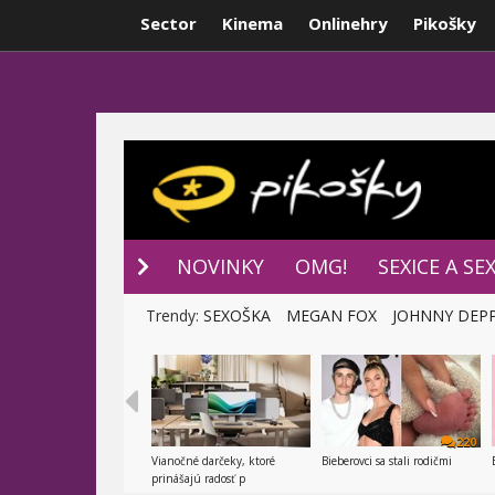
Sector
Kinema
Onlinehry
Pikošky
NOVINKY
P
NOVINKY
OMG!
SEXICE A SE
Trendy:
SEXOŠKA
MEGAN FOX
JOHNNY DEP
220
Vianočné darčeky, ktoré
Bieberovci sa stali rodičmi
prinášajú radosť p