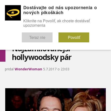
Dostávajte od nás upozornenia o
nových pikoškách
OMG!
SEXICE
ŠTÝL
CELEBRITY
hABECEDA
FÓRUM
Kliknite na Povoliť, ak chcete dostávať
upozornenia
Diskutuje vo FÓRACH
Teraz nie
Povoliť
Najzamilovanejší
hollywoodsky pár
pridal
WonderWoman
5.7.2017 o 23:03