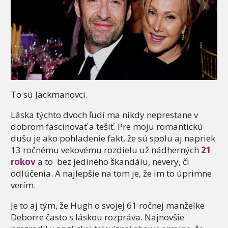
To sú Jackmanovci.
Láska týchto dvoch ľudí ma nikdy neprestane v
dobrom fascinovať a tešiť. Pre moju romantickú
dušu je ako pohladenie fakt, že sú spolu aj napriek
13 ročnému vekovému rozdielu už nádherných
21
rokov
a to bez jediného škandálu, nevery, či
odlúčenia. A najlepšie na tom je, že im to úprimne
verím.
Je to aj tým, že Hugh o svojej 61 ročnej manželke
Deborre často s láskou rozpráva. Najnovšie