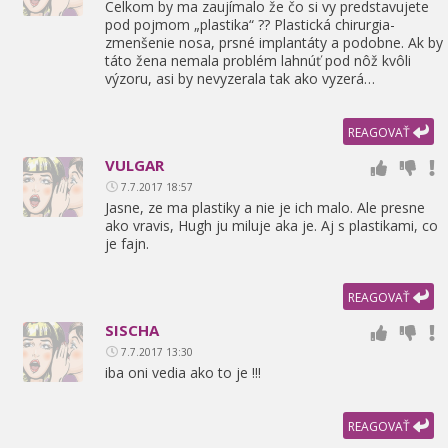
Celkom by ma zaujímalo že čo si vy predstavujete
pod pojmom „plastika“ ?? Plastická chirurgia-
zmenšenie nosa,
prsné implantáty a podobne. Ak by
táto žena nemala problém lahnúť pod nôž kvôli
výzoru,
asi by nevyzerala tak ako vyzerá…
REAGOVAŤ
VULGAR
7.7.2017 18:57
Jasne,
ze ma plastiky a nie je ich malo. Ale presne
ako vravis,
Hugh ju miluje aka je. Aj s plastikami,
co
je fajn.
REAGOVAŤ
SISCHA
7.7.2017 13:30
iba oni vedia ako to je !!!
REAGOVAŤ