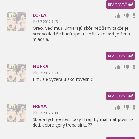
REAGOVAŤ
LO-LA
6.7.2017 9:43
Oreo,
veď muži umierajú skôr než ženy takže je
predpoklad že budú spolu dlhšie ako keď je žena
mladšia.
REAGOVAŤ
NUFKA
6.7.2017 8:29
Hm,
ale vyzeraju ako rovesnici.
REAGOVAŤ
FREYA
6.7.2017 4:18
Skoda tych genov….taky chlap by mal mat povinne
deti. dobre geny treba sirit.. ??