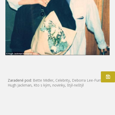
Zaradené pod:
Bette Midler
,
Celebrity
,
Deborra Lee-Furness
,
Hugh Jackman
,
Kto s kým
,
novinky
,
štýl-neštýl