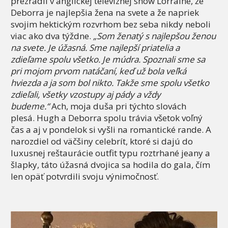
prezradil v anglickej televíznej show Lorraine, že
Deborra je najlepšia žena na svete a že napriek
svojim hektickým rozvrhom bez seba nikdy neboli
viac ako dva týždne.
„Som ženatý s najlepšou ženou
na svete. Je úžasná. Sme najlepší priatelia a
zdieľame spolu všetko. Je múdra. Spoznali sme sa
pri mojom prvom natáčaní, keď už bola veľká
hviezda a ja som bol nikto. Takže sme spolu všetko
zdieľali, všetky vzostupy aj pády a vždy
budeme.“
Ach, moja duša pri týchto slovách
plesá. Hugh a Deborra spolu trávia všetok voľný
čas a aj v pondelok si vyšli na romantické rande. A
narozdiel od väčšiny celebrít, ktoré si dajú do
luxusnej reštaurácie outfit typu roztrhané jeany a
šlapky, táto úžasná dvojica sa hodila do gala, čím
len opäť potvrdili svoju výnimočnosť.