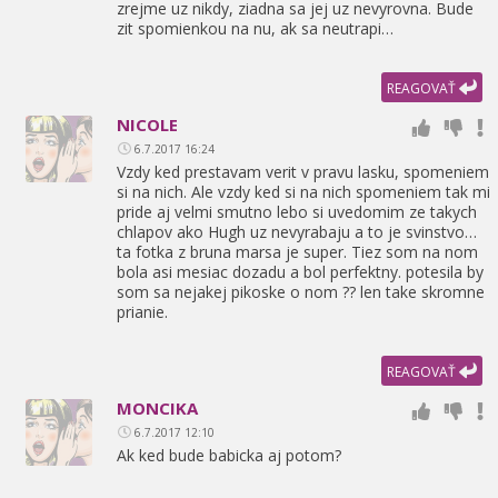
zrejme uz nikdy,
ziadna sa jej uz nevyrovna. Bude
zit spomienkou na nu,
ak sa neutrapi…
REAGOVAŤ
NICOLE
6.7.2017 16:24
Vzdy ked prestavam verit v pravu lasku,
spomeniem
si na nich. Ale vzdy ked si na nich spomeniem tak mi
pride aj velmi smutno lebo si uvedomim ze takych
chlapov ako Hugh uz nevyrabaju a to je svinstvo…
ta fotka z bruna marsa je super. Tiez som na nom
bola asi mesiac dozadu a bol perfektny. potesila by
som sa nejakej pikoske o nom ?? len take skromne
prianie.
REAGOVAŤ
MONCIKA
6.7.2017 12:10
Ak ked bude babicka aj potom?