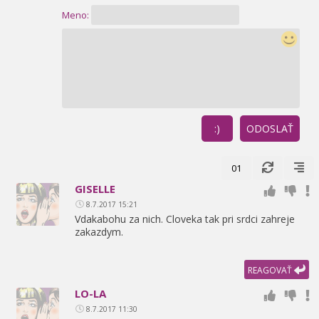
Meno:
:)
ODOSLAŤ
01
GISELLE
8.7.2017 15:21
Vdakabohu za nich. Cloveka tak pri srdci zahreje
zakazdym.
REAGOVAŤ
LO-LA
8.7.2017 11:30