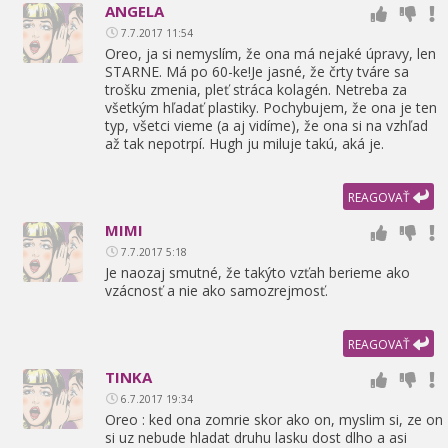
ANGELA
7.7.2017 11:54
Oreo,
ja si nemyslím,
že ona má nejaké úpravy,
len
STARNE. Má po 60-ke!Je jasné,
že črty tváre sa
trošku zmenia,
pleť stráca kolagén. Netreba za
všetkým hľadať plastiky. Pochybujem,
že ona je ten
typ,
všetci vieme (a aj vidíme),
že ona si na vzhľad
až tak nepotrpí. Hugh ju miluje takú,
aká je.
REAGOVAŤ
MIMI
7.7.2017 5:18
Je naozaj smutné,
že takýto vzťah berieme ako
vzácnosť a nie ako samozrejmosť.
REAGOVAŤ
TINKA
6.7.2017 19:34
Oreo : ked ona zomrie skor ako on,
myslim si,
ze on
si uz nebude hladat druhu lasku dost dlho a asi