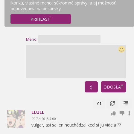
ikonku, vlastné meno, súkromné správy, a aj možnosť
odpovedania na príspevky.
PRIHLÁSIŤ
Meno:
:)
ODOSLAŤ
01
LLULL
7.4.2015 7:00
vulgar,
asi sa len neuchádzal keď si ju videla ??