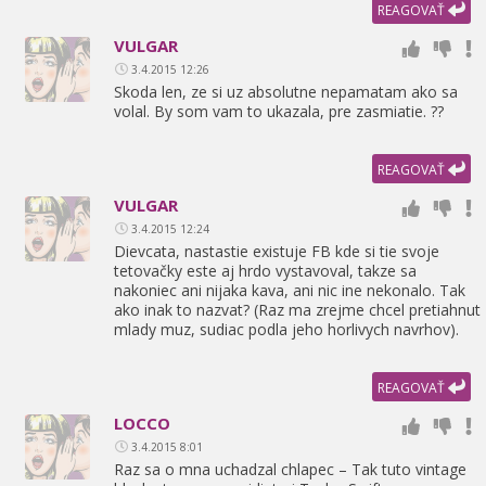
REAGOVAŤ
VULGAR
3.4.2015 12:26
Skoda len,
ze si uz absolutne nepamatam ako sa
volal. By som vam to ukazala,
pre zasmiatie. ??
REAGOVAŤ
VULGAR
3.4.2015 12:24
Dievcata,
nastastie existuje FB kde si tie svoje
tetovačky este aj hrdo vystavoval,
takze sa
nakoniec ani nijaka kava,
ani nic ine nekonalo. Tak
ako inak to nazvat? (Raz ma zrejme chcel pretiahnut
mlady muz,
sudiac podla jeho horlivych navrhov).
REAGOVAŤ
LOCCO
3.4.2015 8:01
Raz sa o mna uchadzal chlapec – Tak tuto vintage