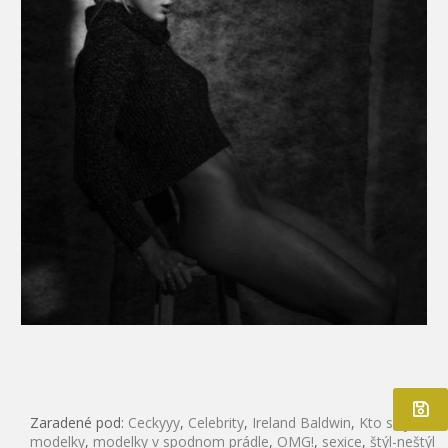
Zaradené pod:
Ceckyyy
,
Celebrity
,
Ireland Baldwin
,
Kto s kým
,
modelky
,
modelky v spodnom prádle
,
OMG!
,
sexice
,
štýl-neštýl