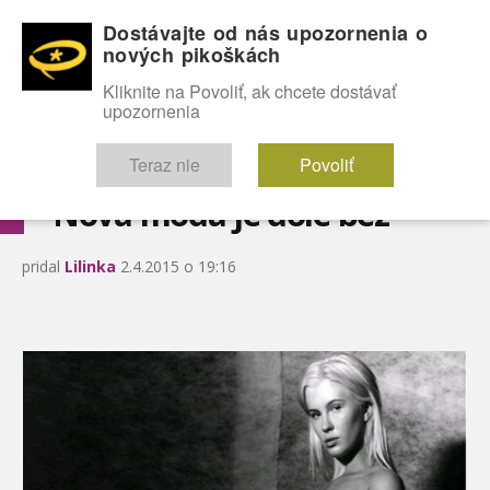
Dostávajte od nás upozornenia o
nových pikoškách
OMG!
SEXICE
ŠTÝL
CELEBRITY
hABECEDA
FÓRUM
Kliknite na Povoliť, ak chcete dostávať
upozornenia
Diskutuje vo FÓRACH
Teraz nie
Povoliť
Nová móda je dole bez
pridal
Lilinka
2.4.2015 o 19:16