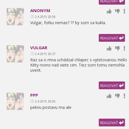
REAGOVAŤ
ANONYM
2.4.2015 20:56
Vulgar,
fotku nemas? ?? by som sa kukla.
REAGOVAŤ
VULGAR
2.4.2015 20:27
Raz sa o mna uchádzal chlapec s vytetovanou Hello
Kitty rovno nad viete cim. Tiez som tomu nemohla
uverit.
REAGOVAŤ
PPP
2.4.2015 20:05
peknu postavu ma ale
REAGOVAŤ