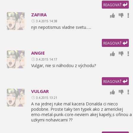
REAGOVAŤ
ZAFIRA
3.4.2015 14:38
njn nepotismus vladne svetu…..
REAGOVAŤ
ANGIE
3.4.2015 14:17
Vulgar,
nie si náhodou z východu?
REAGOVAŤ
VULGAR
3.4.2015 13:21
A na jednej ruke mal kacera Donalda ci nieco
podobne. Proste taky ten typek ako z americkej
emo-metal-punk-core-neviem akej kapely,
s ofinou a
uzkymi nohavicami ??