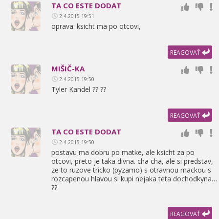
TA CO ESTE DODAT
2.4.2015 19:51
oprava: ksicht ma po otcovi,
REAGOVAŤ
MIŠIČ-KA
2.4.2015 19:50
Tyler Kandel ?? ??
REAGOVAŤ
TA CO ESTE DODAT
2.4.2015 19:50
postavu ma dobru po matke,
ale ksicht za po
otcovi,
preto je taka divna. cha cha,
ale si predstav,
ze to ruzove tricko (pyzamo) s otravnou mackou s
rozcapenou hlavou si kupi nejaka teta dochodkyna…
??
REAGOVAŤ