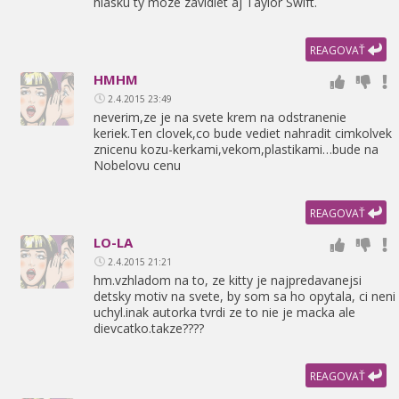
hlasku ty moze zavidiet aj Taylor Swift.
REAGOVAŤ
HMHM
2.4.2015 23:49
neverim,
ze je na svete krem na odstranenie
keriek.Ten clovek,
co bude vediet nahradit cimkolvek
znicenu kozu-kerkami,
vekom,
plastikami…bude na
Nobelovu cenu
REAGOVAŤ
LO-LA
2.4.2015 21:21
hm.vzhladom na to,
ze kitty je najpredavanejsi
detsky motiv na svete,
by som sa ho opytala,
ci neni
uchyl.inak autorka tvrdi ze to nie je macka ale
dievcatko.takze????
REAGOVAŤ