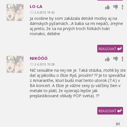
LO-LA
2.4.2015 19:42
Ja osobne by som zakázala detské motívy aj na
dámskych pyžamách…A baba sa mi nepáči,
zrejme
aj preto,
že sa na prvých troch fotkách tvári
rovnako,
debilne
REAGOVAŤ
NIKÓÓÓ
2.4.2015 19:28
Nič sexuálne na nej nie je. Taká otázka,
mohli by ste
dať aj pikošku o Elize Ryd,
prosím? ?? Je to speváčka
z Amaranthe,
ktorí budú mať tento utorok (7.4.) v
BA koncert. A Elize je vážne sexy (u väčšiny žien v
metale to platí,
že vyzerajú lepšie jak
preplastikované obludy POP sveta). ??
REAGOVAŤ
01