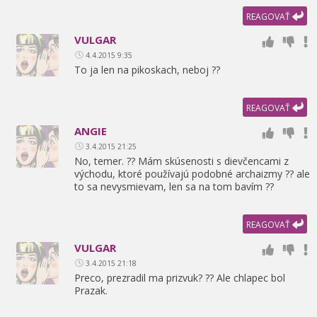
REAGOVAŤ
VULGAR
4.4.2015 9:35
To ja len na pikoskach,
neboj ??
REAGOVAŤ
ANGIE
3.4.2015 21:25
No,
temer. ?? Mám skúsenosti s dievčencami z
východu,
ktoré používajú podobné archaizmy ?? ale
to sa nevysmievam,
len sa na tom bavím ??
REAGOVAŤ
VULGAR
3.4.2015 21:18
Preco,
prezradil ma prizvuk? ?? Ale chlapec bol
Prazak.