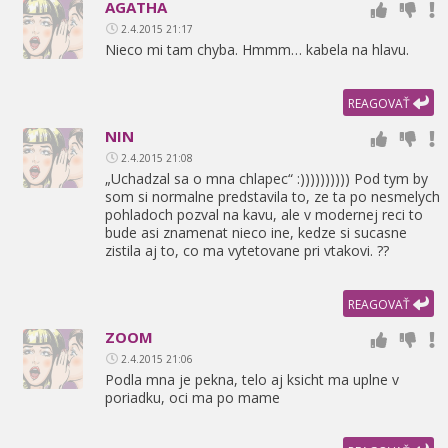
AGATHA
2.4.2015 21:17
Nieco mi tam chyba. Hmmm… kabela na hlavu.
REAGOVAŤ
NIN
2.4.2015 21:08
„Uchadzal sa o mna chlapec“ :)))))))))) Pod tym by
som si normalne predstavila to,
ze ta po nesmelych
pohladoch pozval na kavu,
ale v modernej reci to
bude asi znamenat nieco ine,
kedze si sucasne
zistila aj to,
co ma vytetovane pri vtakovi. ??
REAGOVAŤ
ZOOM
2.4.2015 21:06
Podla mna je pekna,
telo aj ksicht ma uplne v
poriadku,
oci ma po mame