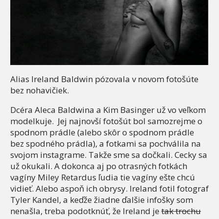
Alias Ireland Baldwin pózovala v novom fotošúte
bez nohavičiek.
Dcéra Aleca Baldwina a Kim Basinger už vo veľkom
modelkuje. Jej najnovší fotošút bol samozrejme o
spodnom prádle (alebo skôr o spodnom prádle
bez spodného prádla), a fotkami sa pochválila na
svojom instagrame. Takže sme sa dočkali. Cecky sa
už okukali. A dokonca aj po otrasných fotkách
vagíny Miley Retardus ľudia tie vagíny ešte chcú
vidieť. Alebo aspoň ich obrysy. Ireland fotil fotograf
Tyler Kandel, a keďže žiadne ďalšie infošky som
nenašla, treba podotknúť, že Ireland je
tak trochu