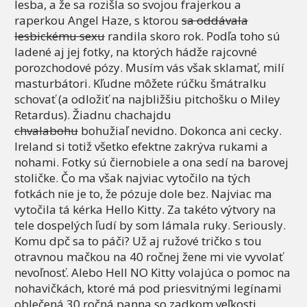
lesba, a že sa rozišla so svojou frajerkou a
raperkou Angel Haze, s ktorou
sa oddávala
lesbickému sexu
randila skoro rok. Podľa toho sú
ladené aj jej fotky, na ktorých hádže rajcovné
porozchodové pózy. Musím vás však sklamať, milí
masturbátori. Kľudne môžete rúčku šmátralku
schovať (a odložiť na najbližšiu pitchošku o Miley
Retardus). Žiadnu chachajdu
chvalabohu
bohužiaľ nevidno. Dokonca ani cecky.
Ireland si totiž všetko efektne zakrýva rukami a
nohami. Fotky sú čiernobiele a ona sedí na barovej
stoličke. Čo ma však najviac vytočilo na tých
fotkách nie je to, že pózuje dole bez. Najviac ma
vytočila tá kérka Hello Kitty. Za takéto výtvory na
tele dospelých ľudí by som lámala ruky. Seriously.
Komu dpč sa to páči? Už aj ružové tričko s tou
otravnou mačkou na 40 ročnej žene mi vie vyvolať
nevoľnosť. Alebo Hell NO Kitty volajúca o pomoc na
nohavičkách, ktoré má pod priesvitnými legínami
oblečená 30 ročná panna so zadkom veľkosti