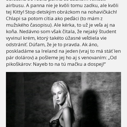
airbusu. A panna nie je kvôli tomu zadku, ale kvôli
tej Kitty! Stop detským obrázkom na nohavičkách!
Chlapi sa potom cítia ako peďáci (to mám z
mužského časopisu). Ale kérka, to už je veľa aj na
koňa. Nedávno som však čítala, že nejaký študent
vyvinul krém, ktorý takéto úžasné veľdiela vie
odstrániť. Dúfam, že je to pravda. Ak áno,
poskladáme sa Ireland na jeden (vraj to má stáť len
pár dolárov) a pošleme jej ho aj s venovaním: „Od
pikoškárov: Nayeb to na tú mačku a dospej!“