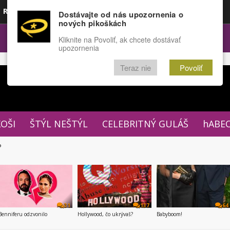
Rozprávky
Funny
Docu
Dostávajte od nás upozornenia o
nových pikoškách
OPULÁRNE
FÓRUM
Kliknite na Povoliť, ak chcete dostávať
upozornenia
Teraz nie
Povoliť
XOŠI
ŠTÝL NEŠTÝL
CELEBRITNÝ GULÁŠ
hABE
P
31
137
64
Benniferu odzvonilo
Hollywood, čo ukrývaš?
Babyboom!