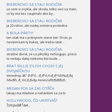
BIEBEROVCI SA STALI RODIČMI
uz som si zvykla, ale skoda, tolko veci sa stalo,
co by ma tiez zaujimalo ako by...
BIEBEROVCI SA STALI RODIČMI
ja 20 rokov..ale nadej zomiera posledna
A BOLA PÁRTY!
ten vtak ma v pokojnom stave min 10 cm, ja
neviem kam ty kukas, ale treba ratat ...
BIEBEROVCI SA STALI RODIČMI
strašne divné, ze uz pikošky nefungujú...preco
to nedaju dalej niekomu kto bude ...
BRAT BILLIE EILISH CHODÍ S JEJ
DVOJNÍČKOU
minedrop â€” đ·đ°ń…đ˛đ°ń‚ń‹đ˛đ°ńžń‰đ¸đą
ńđ»đľń‚ đ˛ ńń‚đ¸đ»đµ minecraft!đšđľđżđ...
MEGAN FOX SA ZAS OTŔČA
lakaju ma mladsie a nehanbim sa za to
HOLLYWOOD, ČO UKRÝVAŠ?
โปรปุนณัติ ไ&#...