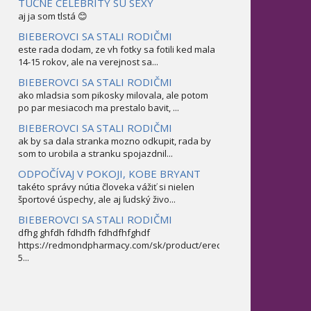
TUČNÉ CELEBRITY SÚ SEXY
aj ja som tlstá 😊
BIEBEROVCI SA STALI RODIČMI
este rada dodam, ze vh fotky sa fotili ked mala
14-15 rokov, ale na verejnost sa...
BIEBEROVCI SA STALI RODIČMI
ako mladsia som pikosky milovala, ale potom
po par mesiacoch ma prestalo bavit, ...
BIEBEROVCI SA STALI RODIČMI
ak by sa dala stranka mozno odkupit, rada by
som to urobila a stranku spojazdnil...
ODPOČÍVAJ V POKOJI, KOBE BRYANT
takéto správy nútia človeka vážiť si nielen
športové úspechy, ale aj ľudský živo...
BIEBEROVCI SA STALI RODIČMI
dfhg ghfdh fdhdfh fdhdfhfghdf
https://redmondpharmacy.com/sk/product/erectofil-
5...