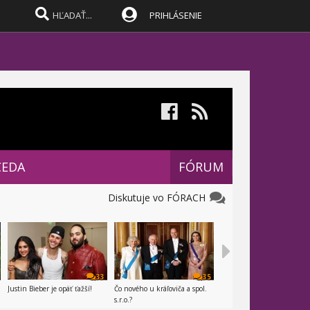
PRIHLÁSENIE
CEDA
FÓRUM
Diskutuje vo FÓRACH
33
35
Justin Bieber je opäť ťažší!
Čo nového u kráľoviča a spol.
s.r.o.?