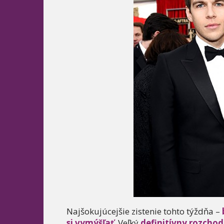
Najšokujúcejšie zistenie tohto týždňa –
si vymýšľať
. Veľký
definitívny rozcho