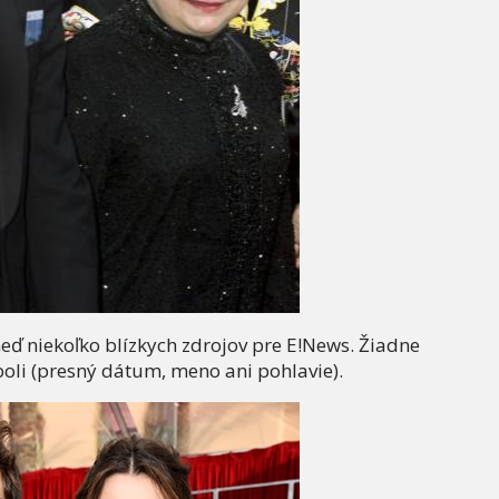
neď niekoľko blízkych zdrojov pre E!News. Žiadne
boli (presný dátum, meno ani pohlavie).