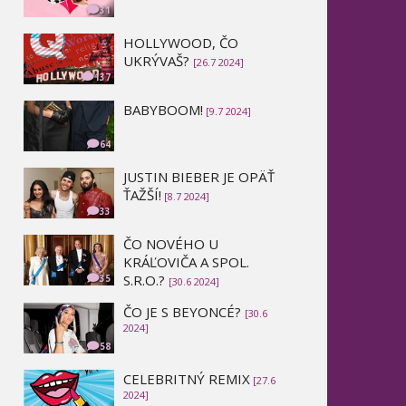
31
HOLLYWOOD, ČO
UKRÝVAŠ?
[26.7 2024]
137
BABYBOOM!
[9.7 2024]
64
JUSTIN BIEBER JE OPÄŤ
ŤAŽŠÍ!
[8.7 2024]
33
ČO NOVÉHO U
KRÁĽOVIČA A SPOL.
S.R.O.?
35
[30.6 2024]
ČO JE S BEYONCÉ?
[30.6
2024]
58
CELEBRITNÝ REMIX
[27.6
2024]