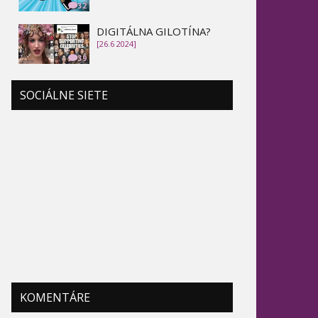
32
DIGITÁLNA GILOTÍNA?
[26.6 2024]
39
SOCIÁLNE SIETE
KOMENTÁRE