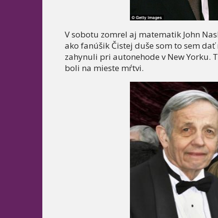
V sobotu zomrel aj matematik John Nash a 
ako fanúšik Čistej duše som to sem dať
zahynuli pri autonehode v New Yorku. Tax
boli na mieste mŕtvi.