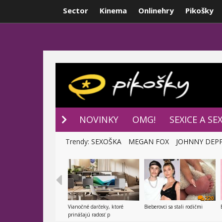
Sector
Kinema
Onlinehry
Pikošky
NOVINKY
P
NOVINKY
OMG!
SEXICE A SE
Trendy:
SEXOŠKA
MEGAN FOX
JOHNNY DEP
220
Vianočné darčeky, ktoré
Bieberovci sa stali rodičmi
prinášajú radosť p