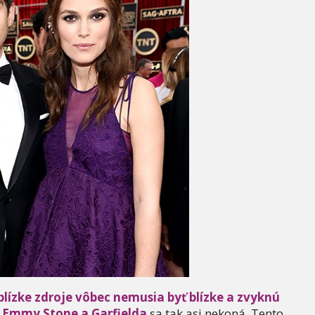
blízke zdroje vôbec nemusia byť blízke a zvyknú
d Emmy Stone a Garfielda
sa tak asi nekoná. Tento