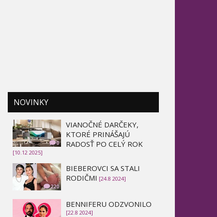
NOVINKY
VIANOČNÉ DARČEKY,
KTORÉ PRINÁŠAJÚ
RADOSŤ PO CELÝ ROK
0
[10.12 2025]
BIEBEROVCI SA STALI
RODIČMI
[24.8 2024]
220
BENNIFERU ODZVONILO
[22.8 2024]