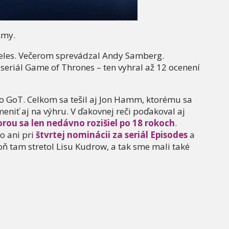
mmy.
ngeles. Večerom sprevádzal Andy Samberg.
eriál Game of Thrones – ten vyhral až 12 ocenení
vo GoT. Celkom sa tešil aj Jon Hamm, ktorému sa
iť aj na výhru. V ďakovnej reči poďakoval aj
orou sa len nedávno rozišiel po 18 rokoch
.
o ani pri
štvrtej nominácii za seriál Episodes
a
ň tam stretol Lisu Kudrow, a tak sme mali také