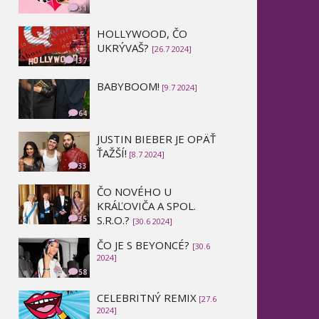
31
HOLLYWOOD, ČO
UKRÝVAŠ?
[26.7 2024]
137
BABYBOOM!
[9.7 2024]
64
JUSTIN BIEBER JE OPÄŤ
ŤAŽŠÍ!
[8.7 2024]
33
ČO NOVÉHO U
KRÁĽOVIČA A SPOL.
S.R.O.?
35
[30.6 2024]
ČO JE S BEYONCÉ?
[30.6
2024]
58
CELEBRITNÝ REMIX
[27.6
2024]