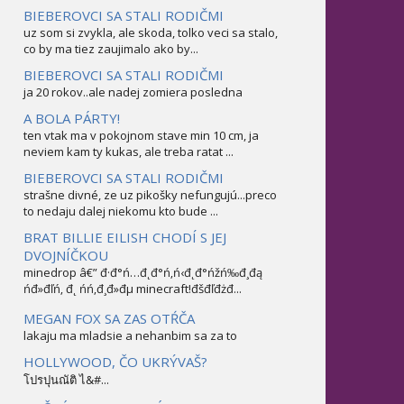
BIEBEROVCI SA STALI RODIČMI
uz som si zvykla, ale skoda, tolko veci sa stalo,
co by ma tiez zaujimalo ako by...
BIEBEROVCI SA STALI RODIČMI
ja 20 rokov..ale nadej zomiera posledna
A BOLA PÁRTY!
ten vtak ma v pokojnom stave min 10 cm, ja
neviem kam ty kukas, ale treba ratat ...
BIEBEROVCI SA STALI RODIČMI
strašne divné, ze uz pikošky nefungujú...preco
to nedaju dalej niekomu kto bude ...
BRAT BILLIE EILISH CHODÍ S JEJ
DVOJNÍČKOU
minedrop â€” đ·đ°ń…đ˛đ°ń‚ń‹đ˛đ°ńžń‰đ¸đą
ńđ»đľń‚ đ˛ ńń‚đ¸đ»đµ minecraft!đšđľđżđ...
MEGAN FOX SA ZAS OTŔČA
lakaju ma mladsie a nehanbim sa za to
HOLLYWOOD, ČO UKRÝVAŠ?
โปรปุนณัติ ไ&#...