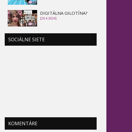
32
DIGITÁLNA GILOTÍNA?
[26.6 2024]
39
SOCIÁLNE SIETE
KOMENTÁRE