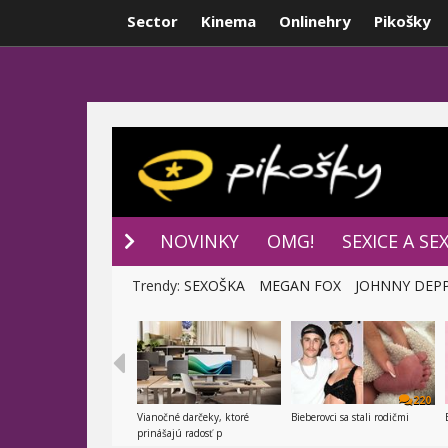
Sector
Kinema
Onlinehry
Pikošky
NOVINKY
P
NOVINKY
OMG!
SEXICE A SE
Trendy:
SEXOŠKA
MEGAN FOX
JOHNNY DEP
220
Vianočné darčeky, ktoré
Bieberovci sa stali rodičmi
prinášajú radosť p