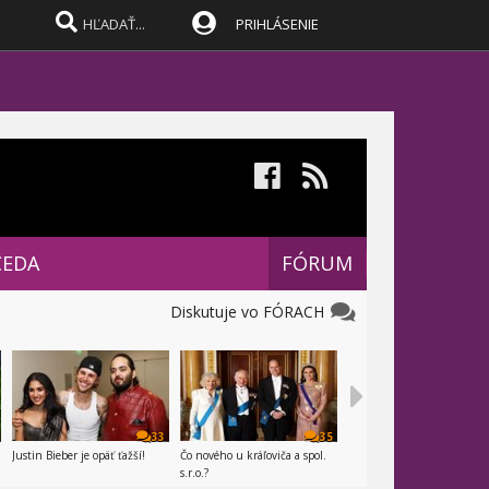
PRIHLÁSENIE
CEDA
FÓRUM
Diskutuje vo FÓRACH
33
35
Justin Bieber je opäť ťažší!
Čo nového u kráľoviča a spol.
s.r.o.?