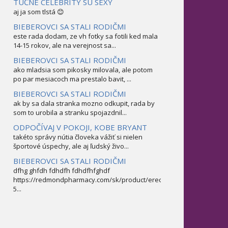
TUČNÉ CELEBRITY SÚ SEXY
aj ja som tlstá 😊
BIEBEROVCI SA STALI RODIČMI
este rada dodam, ze vh fotky sa fotili ked mala
14-15 rokov, ale na verejnost sa...
BIEBEROVCI SA STALI RODIČMI
ako mladsia som pikosky milovala, ale potom
po par mesiacoch ma prestalo bavit, ...
BIEBEROVCI SA STALI RODIČMI
ak by sa dala stranka mozno odkupit, rada by
som to urobila a stranku spojazdnil...
ODPOČÍVAJ V POKOJI, KOBE BRYANT
takéto správy nútia človeka vážiť si nielen
športové úspechy, ale aj ľudský živo...
BIEBEROVCI SA STALI RODIČMI
dfhg ghfdh fdhdfh fdhdfhfghdf
https://redmondpharmacy.com/sk/product/erectofil-
5...