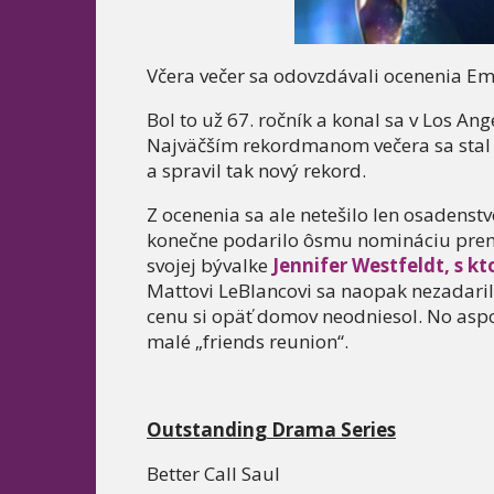
Včera večer sa odovzdávali ocenenia E
Bol to už 67. ročník a konal sa v Los A
Najväčším rekordmanom večera sa stal s
a spravil tak nový rekord.
Z ocenenia sa ale netešilo len osadenst
konečne podarilo ôsmu nomináciu premen
svojej bývalke
Jennifer Westfeldt, s kt
Mattovi LeBlancovi sa naopak nezadaril
cenu si opäť domov neodniesol. No aspo
malé „friends reunion“.
Outstanding Drama Series
Better Call Saul