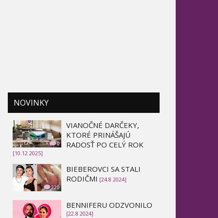
NOVINKY
VIANOČNÉ DARČEKY,
KTORÉ PRINÁŠAJÚ
RADOSŤ PO CELÝ ROK
0
[10.12 2025]
BIEBEROVCI SA STALI
RODIČMI
[24.8 2024]
220
BENNIFERU ODZVONILO
[22.8 2024]