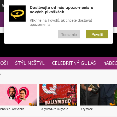
Rozprávky
Funny
Docu
Dostávajte od nás upozornenia o
nových pikoškách
OPULÁRNE
FÓRUM
Kliknite na Povoliť, ak chcete dostávať
upozornenia
Teraz nie
Povoliť
XOŠI
ŠTÝL NEŠTÝL
CELEBRITNÝ GULÁŠ
hABE
P
31
137
64
Benniferu odzvonilo
Hollywood, čo ukrývaš?
Babyboom!