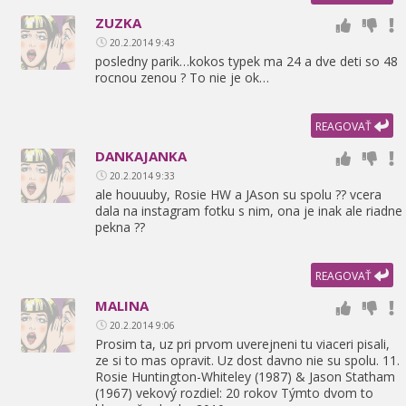
ZUZKA
20.2.2014 9:43
posledny parik…kokos typek ma 24 a dve deti so 48
rocnou zenou ? To nie je ok…
REAGOVAŤ
DANKAJANKA
20.2.2014 9:33
ale houuuby,
Rosie HW a JAson su spolu ?? vcera
dala na instagram fotku s nim,
ona je inak ale riadne
pekna ??
REAGOVAŤ
MALINA
20.2.2014 9:06
Prosim ta,
uz pri prvom uverejneni tu viaceri pisali,
ze si to mas opravit. Uz dost davno nie su spolu. 11.
Rosie Huntington-Whiteley (1987) & Jason Statham
(1967) vekový rozdiel: 20 rokov Týmto dvom to