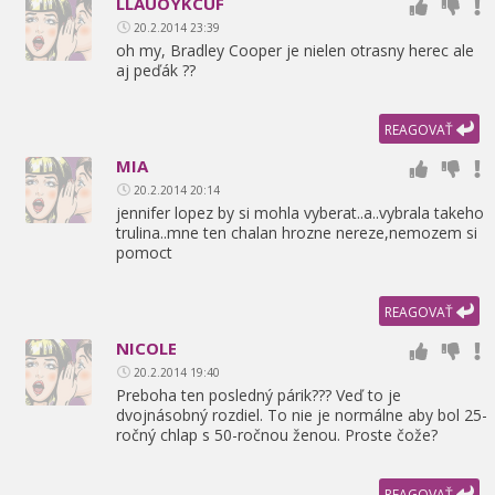
LLAUOYKCUF
20.2.2014 23:39
oh my,
Bradley Cooper je nielen otrasny herec ale
aj peďák ??
REAGOVAŤ
MIA
20.2.2014 20:14
jennifer lopez by si mohla vyberat..a..vybrala takeho
trulina..mne ten chalan hrozne nereze,
nemozem si
pomoct
REAGOVAŤ
NICOLE
20.2.2014 19:40
Preboha ten posledný párik??? Veď to je
dvojnásobný rozdiel. To nie je normálne aby bol 25-
ročný chlap s 50-ročnou ženou. Proste čože?
REAGOVAŤ