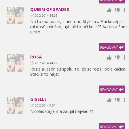
QUEEN OF SPADES
20.2.2014 14:26
No to ma poser,
z hentoho Stylesa a Flackovej je
mi dosť smiešno,
ugh až to oči kole ?? Aaron a Sam,
detto
REAGOVAŤ
ROSA
20.2.2014 14:22
Rosie a Jason sú spolu. To,
že sa rozišli bola kačica.
Stačí si to nájsť.
REAGOVAŤ
GISELLE
20.2.2014 9:51
Nicolas Cage ma zaujal najviac ??
REAGOVAŤ