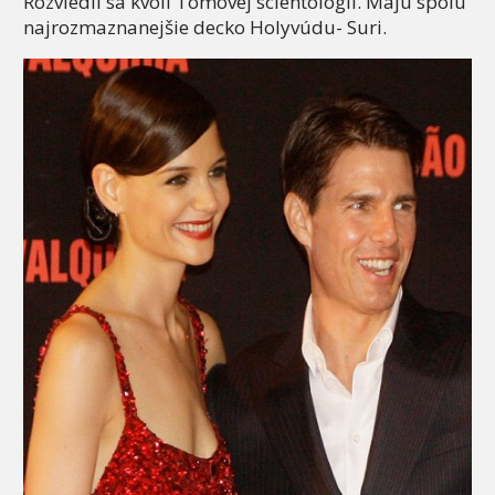
Rozviedli sa kvôli Tomovej scientológii. Majú spolu
najrozmaznanejšie decko Holyvúdu- Suri.