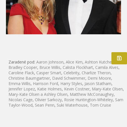
Zaradené pod:
Aaron Johnson
,
Alice Kim
,
Ashton Kutcher
,
Bradley Cooper
,
Bruce Willis
,
Calista Flockhart
,
Camila Alves
,
Caroline Flack
,
Casper Smart
,
Celebrity
,
Charlize Theron
,
Christine Baumgartner
,
David Schwimmer
,
Demi Moore
,
Emma Willis
,
Harrison Ford
,
Harry Styles
,
Jason Statham
,
Jennifer Lopez
,
Katie Holmes
,
Kevin Costner
,
Mary-Kate Olsen
,
Mary-Kate Olsen a Ashley Olsen
,
Matthew McConaughey
,
Nicolas Cage
,
Olivier Sarkozy
,
Rosie Huntington-Whiteley
,
Sam
Taylor-Wood
,
Sean Penn
,
Suki Waterhouse
,
Tom Cruise