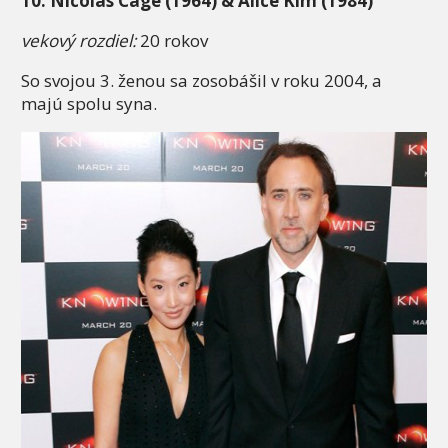
10. Nicolas Cage (1964) & Alice Kim (1984)
vekový rozdiel:
20 rokov
So svojou 3. ženou sa zosobášil v roku 2004, a
majú spolu syna.