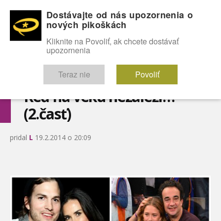
Dostávajte od nás upozornenia o
nových pikoškách
OMG!
SEXICE
ŠTÝL
CELEBRITY
hABECEDA
FÓRUM
Kliknite na Povoliť, ak chcete dostávať
upozornenia
Diskutuje vo FÓRACH
Teraz nie
Povoliť
Keď na veku nezáleží…
(2.časť)
pridal
L
19.2.2014 o 20:09