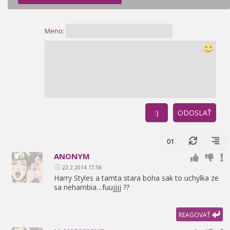
Meno:
:)
ODOSLAŤ
01
ANONYM
22.2.2014 17:56
Harry Styles a tamta stara boha sak to uchylka ze
sa nehambia…fuujjjj ??
REAGOVAŤ