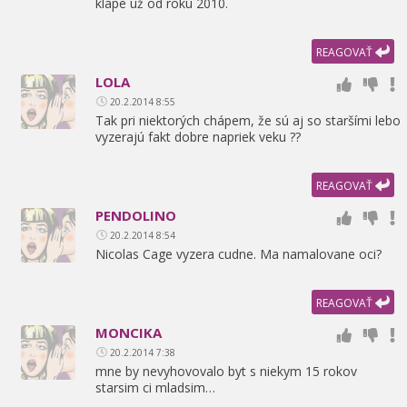
klape už od roku 2010.
REAGOVAŤ
LOLA
20.2.2014 8:55
Tak pri niektorých chápem,
že sú aj so staršími lebo
vyzerajú fakt dobre napriek veku ??
REAGOVAŤ
PENDOLINO
20.2.2014 8:54
Nicolas Cage vyzera cudne. Ma namalovane oci?
REAGOVAŤ
MONCIKA
20.2.2014 7:38
mne by nevyhovovalo byt s niekym 15 rokov
starsim ci mladsim…