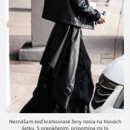
Neznášam keď krátkovlasé ženy nosia na hlavách
šatku. S prepáčením, pripomína mi to