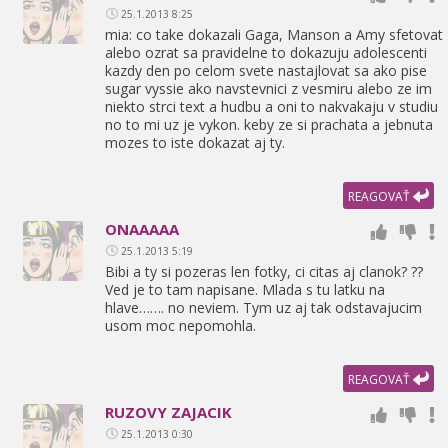
25.1.2013 8:25
mia: co take dokazali Gaga,
Manson a Amy sfetovat
alebo ozrat sa pravidelne to dokazuju adolescenti
kazdy den po celom svete nastajlovat sa ako pise
sugar vyssie ako navstevnici z vesmiru alebo ze im
niekto strci text a hudbu a oni to nakvakaju v studiu
no to mi uz je vykon. keby ze si prachata a jebnuta
mozes to iste dokazat aj ty.
REAGOVAŤ
ONAAAAA
25.1.2013 5:19
Bibi a ty si pozeras len fotky,
ci citas aj clanok? ??
Ved je to tam napisane. Mlada s tu latku na
hlave……. no neviem. Tym uz aj tak odstavajucim
usom moc nepomohla.
REAGOVAŤ
RUZOVY ZAJACIK
25.1.2013 0:30