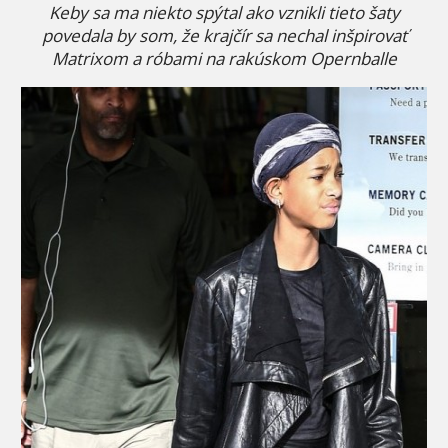
Keby sa ma niekto spýtal ako vznikli tieto šaty
povedala by som, že krajčír sa nechal inšpirovať
Matrixom a róbami na rakúskom Opernballe