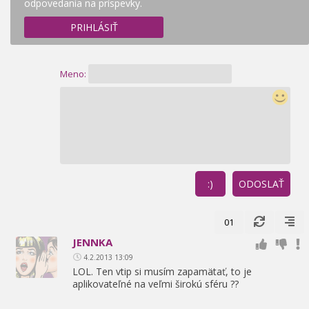
odpovedania na príspevky.
PRIHLÁSIŤ
Meno:
:)
ODOSLAŤ
01
JENNKA
4.2.2013 13:09
LOL. Ten vtip si musím zapamätať,
to je
aplikovateľné na veľmi širokú sféru ??