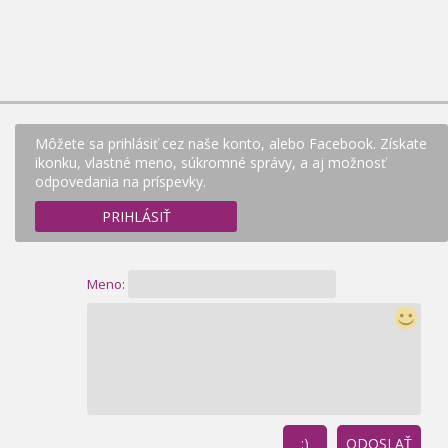
Môžete sa prihlásiť cez naše konto, alebo Facebook. Získate
ikonku, vlastné meno, súkromné správy, a aj možnosť
odpovedania na príspevky.
PRIHLÁSIŤ
Meno:
:)
ODOSLAŤ