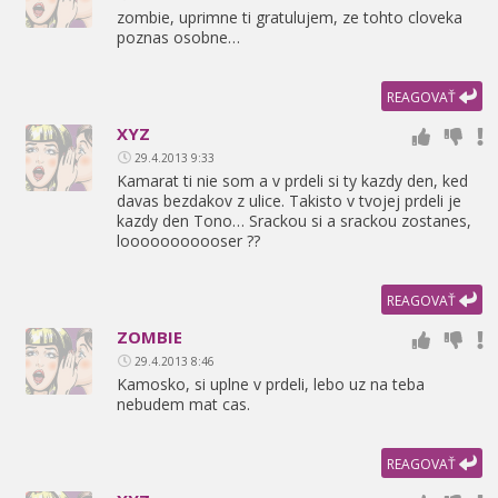
zombie,
uprimne ti gratulujem,
ze tohto cloveka
poznas osobne…
REAGOVAŤ
XYZ
29.4.2013 9:33
Kamarat ti nie som a v prdeli si ty kazdy den,
ked
davas bezdakov z ulice. Takisto v tvojej prdeli je
kazdy den Tono… Srackou si a srackou zostanes,
looooooooooser ??
REAGOVAŤ
ZOMBIE
29.4.2013 8:46
Kamosko,
si uplne v prdeli,
lebo uz na teba
nebudem mat cas.
REAGOVAŤ