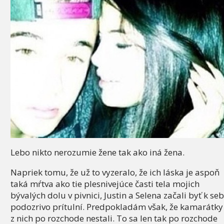
Lebo nikto nerozumie žene tak ako iná žena.
Napriek tomu, že už to vyzeralo, že ich láska je aspoň
taká mŕtva ako tie plesnivejúce časti tela mojich
bývalých dolu v pivnici, Justin a Selena začali byť k se
podozrivo prítulní. Predpokladám však, že kamarátky
z nich po rozchode nestali. To sa len tak po rozchode