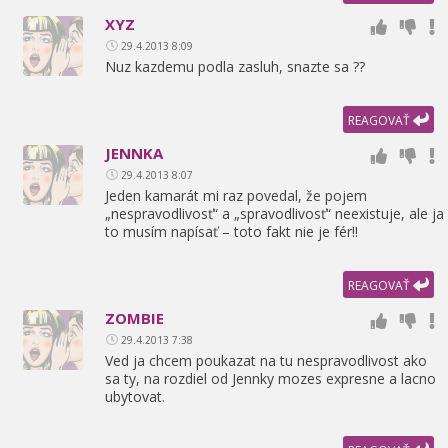
XYZ
29.4.2013 8:09
Nuz kazdemu podla zasluh,
snazte sa ??
REAGOVAŤ
JENNKA
29.4.2013 8:07
Jeden kamarát mi raz povedal,
že pojem
„nespravodlivosť“ a „spravodlivosť“ neexistuje,
ale ja
to musím napísať – toto fakt nie je fér!!
REAGOVAŤ
ZOMBIE
29.4.2013 7:38
Ved ja chcem poukazat na tu nespravodlivost ako
sa ty,
na rozdiel od Jennky mozes expresne a lacno
ubytovat.