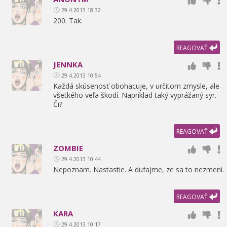
29.4.2013 18:32
200. Tak.
REAGOVAŤ
JENNKA
29.4.2013 10:54
Každá skúsenosť obohacuje,
v určitom zmysle,
ale
všetkého veľa škodí. Napríklad taký vyprážaný syr.
Či?
REAGOVAŤ
ZOMBIE
29.4.2013 10:44
Nepoznam. Nastastie. A dufajme,
ze sa to nezmeni.
REAGOVAŤ
KARA
29.4.2013 10:17