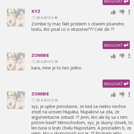
REAGOVAŤ
XYZ
29.4.2013 5:40
Zombie ty mas fakt problem s citanim pisaneho
textu,
kto pisal co o vitazstve??? Cele zle ??
REAGOVAŤ
ZOMBIE
29.4.2013 5:18
kara,
mne je to tiez jedno.
REAGOVAŤ
ZOMBIE
29.4.2013 5:16
xyz,
je uplne prirodzene,
ze ked sa niekto nechce
znizit na uroven hlupaka,
hlupakovi sa zda,
ze
argumentacne zvitazil. ?? Jenn,
kto ale by sa s nim
potom bavil? Mimochodom,
xyz,
je slusny clovek,
to
len tuna si krati chvilu hlupostami. A prezradim ti,
ze
viem,
kto v skutocnosti xyz je. ?? Poznam jeho