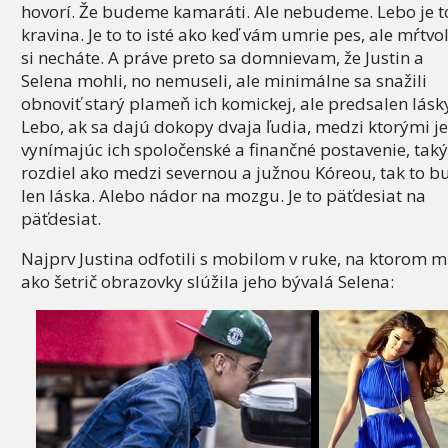
hovorí. Že budeme kamaráti. Ale nebudeme. Lebo je t
kravina. Je to to isté ako keď vám umrie pes, ale mŕtvo
si necháte. A práve preto sa domnievam, že Justin a
Selena mohli, no nemuseli, ale minimálne sa snažili
obnoviť starý plameň ich komickej, ale predsalen lásk
Lebo, ak sa dajú dokopy dvaja ľudia, medzi ktorými je
vynímajúc ich spoločenské a finančné postavenie, taký
rozdiel ako medzi severnou a južnou Kóreou, tak to b
len láska. Alebo nádor na mozgu. Je to päťdesiat na
päťdesiat.
Najprv Justina odfotili s mobilom v ruke, na ktorom 
ako šetrič obrazovky slúžila jeho bývalá Selena: