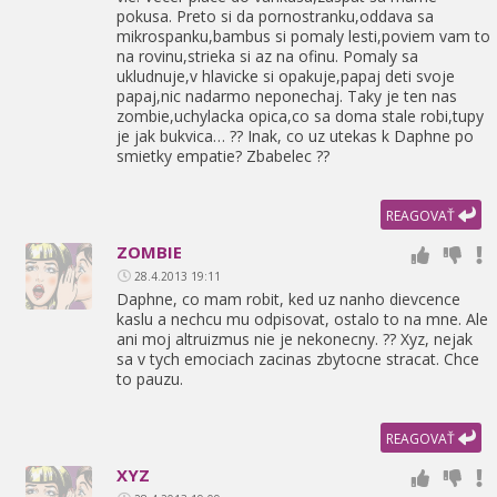
pokusa. Preto si da pornostranku,
oddava sa
mikrospanku,
bambus si pomaly lesti,
poviem vam to
na rovinu,
strieka si az na ofinu. Pomaly sa
ukludnuje,
v hlavicke si opakuje,
papaj deti svoje
papaj,
nic nadarmo neponechaj. Taky je ten nas
zombie,
uchylacka opica,
co sa doma stale robi,
tupy
je jak bukvica… ?? Inak,
co uz utekas k Daphne po
smietky empatie? Zbabelec ??
REAGOVAŤ
ZOMBIE
28.4.2013 19:11
Daphne,
co mam robit,
ked uz nanho dievcence
kaslu a nechcu mu odpisovat,
ostalo to na mne. Ale
ani moj altruizmus nie je nekonecny. ?? Xyz,
nejak
sa v tych emociach zacinas zbytocne stracat. Chce
to pauzu.
REAGOVAŤ
XYZ