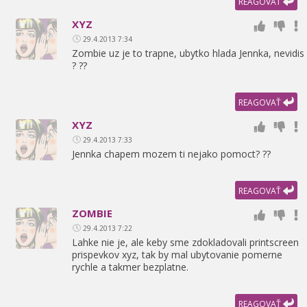
REAGOVAŤ
XYZ
29.4.2013 7:34
Zombie uz je to trapne,
ubytko hlada Jennka,
nevidis
? ??
REAGOVAŤ
XYZ
29.4.2013 7:33
Jennka chapem mozem ti nejako pomoct? ??
REAGOVAŤ
ZOMBIE
29.4.2013 7:22
Lahke nie je,
ale keby sme zdokladovali printscreen
prispevkov xyz,
tak by mal ubytovanie pomerne
rychle a takmer bezplatne.
REAGOVAŤ