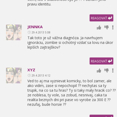
pravu identitu.
REAGOVAŤ
JENNKA
29.4.2013 5:08
Tak toto je už vážna diagnóza. Ja navrhujem
ignoráciu,
zombie si ochotný vzdať sa lovu na úkor
lepších zajtrajškov?
REAGOVAŤ
XYZ
29.4.2013 4:12
Ved to aj ma vyznievat komicky,
to bol zamer,
ale
ako vidim,
zase si nepochopil ?? nechytas sa ty
trupik,
na co sa tu hras? Ty si taky maly hracik co? ??
ze noblesa,
ty vole,
sa zobud,
nesnivaj,
caka ta
realita beznych dni pri pase vo vyrobe za 300 E ??
nezufaj,
bude horsie ??