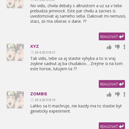
No vidis,
chvila debaty s altruistom a uz sa v tebe
prebudza jemnocit. Este par chvilu a zacnes si
uvedomovat aj sameho seba. Dakovat mi nemusis,
staci,
ze ma oberas o dane. ??
REAGOVAŤ
XYZ
29.4.2013 8:21
Tak vidis,
tebe sa aj stastie vyhyba a to si vraj
zvykne sadnut aj ba chudakov… Zrejme si na tom
este horsie,
lutujem ta ??
REAGOVAŤ
ZOMBIE
29.4.2013 8:15
Lahko sa ti machruje,
nie kazdy ma to stastie byt
geneticky experiment.
REAGOVAŤ