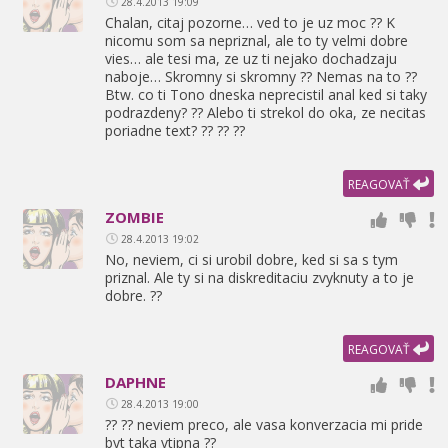
28.4.2013 19:09
Chalan,
citaj pozorne… ved to je uz moc ?? K
nicomu som sa nepriznal,
ale to ty velmi dobre
vies… ale tesi ma,
ze uz ti nejako dochadzaju
naboje… Skromny si skromny ?? Nemas na to ??
Btw. co ti Tono dneska neprecistil anal ked si taky
podrazdeny? ?? Alebo ti strekol do oka,
ze necitas
poriadne text? ?? ?? ??
REAGOVAŤ
ZOMBIE
28.4.2013 19:02
No,
neviem,
ci si urobil dobre,
ked si sa s tym
priznal. Ale ty si na diskreditaciu zvyknuty a to je
dobre. ??
REAGOVAŤ
DAPHNE
28.4.2013 19:00
?? ?? neviem preco,
ale vasa konverzacia mi pride
byt taka vtipna ??