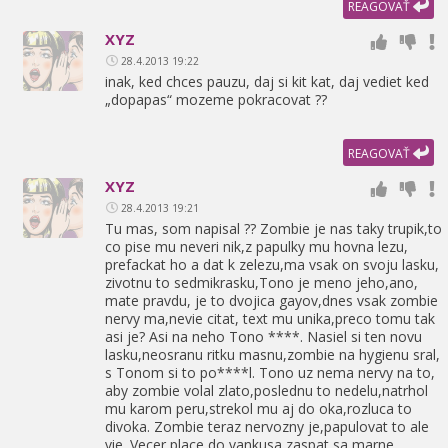
REAGOVAŤ
XYZ
28.4.2013 19:22
inak,
ked chces pauzu,
daj si kit kat,
daj vediet ked
„dopapas“ mozeme pokracovat ??
REAGOVAŤ
XYZ
28.4.2013 19:21
Tu mas,
som napisal ?? Zombie je nas taky trupik,
to
co pise mu neveri nik,
z papulky mu hovna lezu,
prefackat ho a dat k zelezu,
ma vsak on svoju lasku,
zivotnu to sedmikrasku,
Tono je meno jeho,
ano,
mate pravdu,
je to dvojica gayov,
dnes vsak zombie
nervy ma,
nevie citat,
text mu unika,
preco tomu tak
asi je? Asi na neho Tono ****. Nasiel si ten novu
lasku,
neosranu ritku masnu,
zombie na hygienu sral,
s Tonom si to po****l. Tono uz nema nervy na to,
aby zombie volal zlato,
poslednu to nedelu,
natrhol
mu karom peru,
strekol mu aj do oka,
rozluca to
divoka. Zombie teraz nervozny je,
papulovat to ale
vie. Vecer place do vankusa,
zaspat sa marne