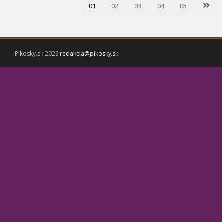
01
02
03
04
05
Pikosky.sk 2026
redakcia@pikosky.sk