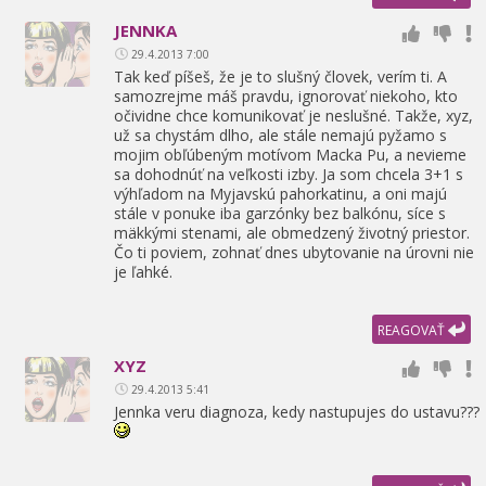
JENNKA
29.4.2013 7:00
Tak keď píšeš,
že je to slušný človek,
verím ti. A
samozrejme máš pravdu,
ignorovať niekoho,
kto
očividne chce komunikovať je neslušné. Takže,
xyz,
už sa chystám dlho,
ale stále nemajú pyžamo s
mojim obľúbeným motívom Macka Pu,
a nevieme
sa dohodnúť na veľkosti izby. Ja som chcela 3+1 s
výhľadom na Myjavskú pahorkatinu,
a oni majú
stále v ponuke iba garzónky bez balkónu,
síce s
mäkkými stenami,
ale obmedzený životný priestor.
Čo ti poviem,
zohnať dnes ubytovanie na úrovni nie
je ľahké.
REAGOVAŤ
XYZ
29.4.2013 5:41
Jennka veru diagnoza,
kedy nastupujes do ustavu???