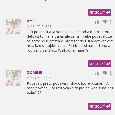
REAGOVAŤ
XYZ
28.4.2013 18:31
Tak povedali a ja som si ju aj nasiel a mam s nou
deti,
uz to nie je baba,
ale zena… Tebe povedali,
ze
to semeno ti prestane prerazat do usi a vytekat cez
nos,
ked si najdes chlapa? Lebo si si nasiel Tona a
robis mu zensku… Well done mate ??
REAGOVAŤ
ZOMBIE
28.4.2013 18:30
Povedali,
preto pouzivam slova,
ktore poznam. A
tebe povedali,
ze trollovanie ta prejde,
ked si najdes
babu? ??
REAGOVAŤ