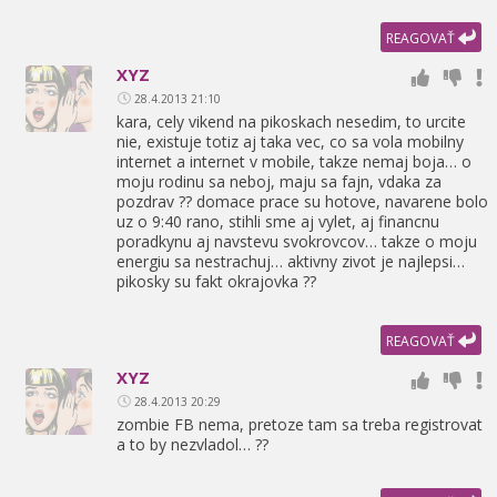
REAGOVAŤ
XYZ
28.4.2013 21:10
kara,
cely vikend na pikoskach nesedim,
to urcite
nie,
existuje totiz aj taka vec,
co sa vola mobilny
internet a internet v mobile,
takze nemaj boja… o
moju rodinu sa neboj,
maju sa fajn,
vdaka za
pozdrav ?? domace prace su hotove,
navarene bolo
uz o 9:40 rano,
stihli sme aj vylet,
aj financnu
poradkynu aj navstevu svokrovcov… takze o moju
energiu sa nestrachuj… aktivny zivot je najlepsi…
pikosky su fakt okrajovka ??
REAGOVAŤ
XYZ
28.4.2013 20:29
zombie FB nema,
pretoze tam sa treba registrovat
a to by nezvladol… ??