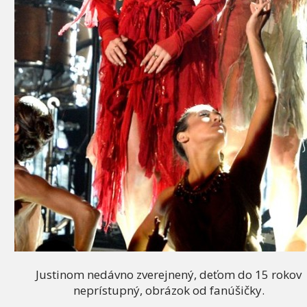
Justinom nedávno zverejnený, deťom do 15 rokov
neprístupný, obrázok od fanúšičky.