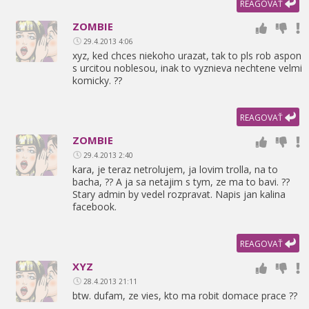
REAGOVAŤ
ZOMBIE
29.4.2013 4:06
xyz,
ked chces niekoho urazat,
tak to pls rob aspon
s urcitou noblesou,
inak to vyznieva nechtene velmi
komicky. ??
REAGOVAŤ
ZOMBIE
29.4.2013 2:40
kara,
je teraz netrolujem,
ja lovim trolla,
na to
bacha,
?? A ja sa netajim s tym,
ze ma to bavi. ??
Stary admin by vedel rozpravat. Napis jan kalina
facebook.
REAGOVAŤ
XYZ
28.4.2013 21:11
btw. dufam,
ze vies,
kto ma robit domace prace ??