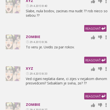
XYZ
29.4.2013 8:40
Slabe,
nula bodov,
zacinas ma nudit ?? rob nieco so
sebou ??
REAGOVAŤ
ZOMBIE
29.4.2013 8:36
To veru je. Uvidis za par rokov.
REAGOVAŤ
XYZ
29.4.2013 8:33
Ved cigani neplatia dane,
ci zijes v nejakom divnom
presvedceni? Sebaklam je svina,
ze? ??
REAGOVAŤ
ZOMBIE
29.4.2013 8:27