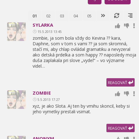
01
02
03
04
05
SYLARKA
15.5.2013 13:45
zombie,
ja som bola vždy do Kevina ?? kara,
Daphne,
som v tom s vami ?? ja som skromná,
stačí mi,
aby chlap ovládal gramatiku a nevyzeral
ako detská prdelka a som happy ?? naposledy moja
duša zaplakala pri slove „vydeľ“ – vo význame
videl…
REAGOVAŤ
ZOMBIE
5.5.2013 17:27
xyz,
je ako Slota. Aj ten by vmihu skoncil,
keby si
jeho vymetky prestali vsimat.
REAGOVAŤ
ANONYM