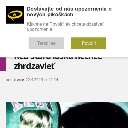
Dostávajte od nás upozornenia o
nových pikoškách
OMG!
SEXICE
ŠTÝL
CELEBRITY
hABECEDA
FÓRUM
Kliknite na Povoliť, ak chcete dostávať
upozornenia
Diskutuje vo FÓRACH
Teraz nie
Povoliť
Keď stará láska nechce
zhrdzavieť
pridal
zoe
22.4.2013 o 12:04