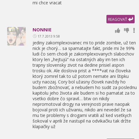
mi chce vracat
REAGOVAŤ
NONNIE
17.7.2013 9:58
jediny zakomplexovanec mi to pride zombie,
už ten
nick je chorý… sa spamatajte fakt,
pride mi že 99%
ludi čo sem chodi je zakomplexovanych slabochov
ktory len „hejtujú“ na ostatných aby im ten ich
trapny slovensky zivot na dedine prisiel aspon
trosku ok. Ale doslova prist a ****vat na človeka
ktorý zomrel tak to už potom nemate ani štipku
ucty naozaj. Cory bol užasny človek navždy ho
budem zbožnovať,
a nebudem ho sudit za poslednu
kapitolu jeho života ale budem si ho pamatat za to
vsetko dobre čo spravil… btw on nikdy
nepromotoval drogy na verejnosti prave naopak
bojoval proti ich uživaniu,
nikdo ani nevedel že sa
mu tie problemy s drogami vratili až ked vsetkych
šokoval v aprili že nastupil na odvikačku tak držte
klapačky už