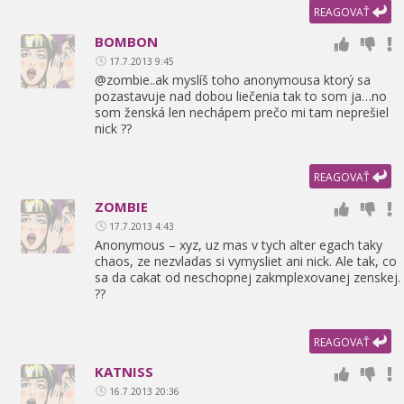
REAGOVAŤ
BOMBON
17.7.2013 9:45
@zombie..ak myslíš toho anonymousa ktorý sa
pozastavuje nad dobou liečenia tak to som ja…no
som ženská len nechápem prečo mi tam neprešiel
nick ??
REAGOVAŤ
ZOMBIE
17.7.2013 4:43
Anonymous – xyz,
uz mas v tych alter egach taky
chaos,
ze nezvladas si vymysliet ani nick. Ale tak,
co
sa da cakat od neschopnej zakmplexovanej zenskej.
??
REAGOVAŤ
KATNISS
16.7.2013 20:36