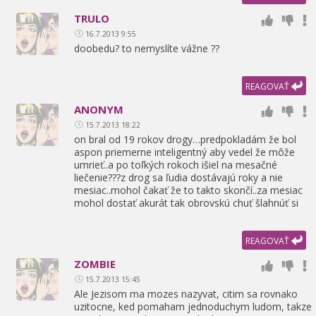
TRULO
16.7.2013 9:55
doobedu? to nemyslíte vážne ??
REAGOVAŤ
ANONYM
15.7.2013 18:22
on bral od 19 rokov drogy…predpokladám že bol
aspon priemerne inteligentný aby vedel že môže
umrieť..a po toľkých rokoch išiel na mesačné
liečenie???z drog sa ľudia dostávajú roky a nie
mesiac..mohol čakať že to takto skončí..za mesiac
mohol dostať akurát tak obrovskú chuť šlahnúť si
REAGOVAŤ
ZOMBIE
15.7.2013 15:45
Ale Jezisom ma mozes nazyvat,
citim sa rovnako
uzitocne,
ked pomaham jednoduchym ludom,
takze