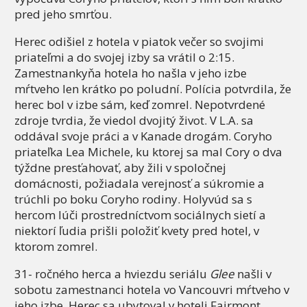
pred jeho smrťou.
Herec odišiel z hotela v piatok večer so svojimi
priateľmi a do svojej izby sa vrátil o 2:15.
Zamestnankyňa hotela ho našla v jeho izbe
mŕtveho len krátko po poludní. Polícia potvrdila, že
herec bol v izbe sám, keď zomrel. Nepotvrdené
zdroje tvrdia, že viedol dvojitý život. V L.A. sa
oddával svoje práci a v Kanade drogám. Coryho
priateľka Lea Michele, ku ktorej sa mal Cory o dva
týždne presťahovať, aby žili v spoločnej
domácnosti, požiadala verejnosť a súkromie a
trúchli po boku Coryho rodiny. Holyvúd sa s
hercom lúči prostredníctvom sociálnych sietí a
niektorí ľudia prišli položiť kvety pred hotel, v
ktorom zomrel.
31- ročného herca a hviezdu seriálu
Glee
našli v
sobotu zamestnanci hotela vo Vancouvri mŕtveho v
jeho izbe. Herec sa ubytoval v hoteli Fairmont