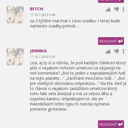
BITCH
15.7.2013 9:44
za 2 týždne mal mať s Leou svadbu :/ teraz bude
namiesto svadby pohreb…
REAGOVAŤ
JENNKA
15.7.2013 9:33
Lea,
aj ty si si všimla,
že pod každým článkom ktorý
píše o nejakom mŕtvom umelcovi sa objavujú tie
isté komentáre? „Bol to jeden z najnadanejších ľudí
na tejto planéte…“ „Zachránil množstvo ľudí…“ „Bol
pre všetkých obrovskou inšpiráciou…“ bla bla. Keď je
to článok o nejakom zaslúžilom umelcovi ktorý
toho fakt veľa dokázal a má za sebou dlhú a
úspešnú kariéru,
rešpektujem to. Ale pri
hviezdičkách tohto typu to naozaj vyznieva
pomerne groteskne.
REAGOVAŤ