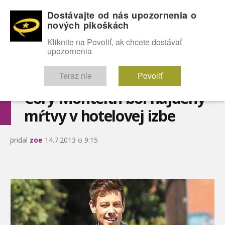
Dostávajte od nás upozornenia o
nových pikoškách
OMG!
SEXICE
ŠTÝL
CELEBRITY
hABECEDA
FÓRUM
Kliknite na Povoliť, ak chcete dostávať
upozornenia
Diskutuje vo FÓRACH
Teraz nie
Povoliť
Cory Monteith bol nájdený
mŕtvy v hotelovej izbe
pridal
zoe
14.7.2013 o 9:15