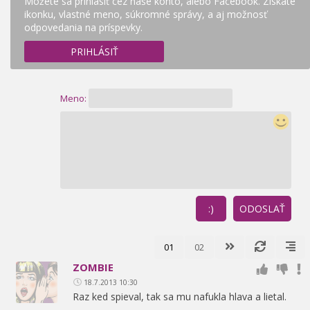
Môžete sa prihlásiť cez naše konto, alebo Facebook. Získate
ikonku, vlastné meno, súkromné správy, a aj možnosť
odpovedania na príspevky.
PRIHLÁSIŤ
Meno:
:)
ODOSLAŤ
01
02
ZOMBIE
18.7.2013 10:30
Raz ked spieval,
tak sa mu nafukla hlava a lietal.