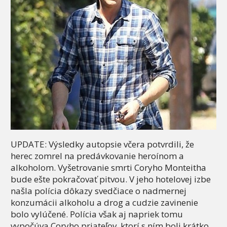
UPDATE: Výsledky autopsie včera potvrdili, že
herec zomrel na predávkovanie heroínom a
alkoholom. Vyšetrovanie smrti Coryho Monteitha
bude ešte pokračovať pitvou. V jeho hotelovej izbe
našla polícia dôkazy svedčiace o nadmernej
konzumácii alkoholu a drog a cudzie zavinenie
bolo vylúčené. Polícia však aj napriek tomu
vypočúva Coryho priateľov, ktorí s ním boli krátko