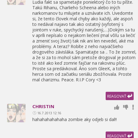
Ludia fakt sa spametajte poniektorý čo to tu píšte.
Takú Rihanu,
Charlieho Scheena alebo iných
narkomanov tu milujete a uznávate ich. Uvedomte
si,
že tento človek mal chyby ako každý,
ale aspoň
to nedával najavo tak ako ostatný (vyfotený s
jointom v ruke,
spychycký narušený,
…)Dokým sa tu
v apríli nepísalo o nejakom liečení (mal vôľu sa liečiť
a zmeniť svoj život) tak nik ani len nevedel,
aké ma
problémy. A teraz? Robíte z neho najväčšieho
drogového závisláka. Spamätajte sa .. To že zomrel,
a že si za to mohol sám pretože drogoval je potom
to isté ako keď zomrie fajčiar na rakovinu pľúc.
Proste sa predávkoval. Áno som GleeK,
a tohto
herca som od začiatku seriálu zbožňovala. Proste
mal charizmu. Peace. R.I.P Cory <3
REAGOVAŤ
CHRISTIN
16.7.2013 12:16
hahahahahahaha zombie aky odjeb si dal!!
REAGOVAŤ