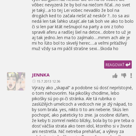
vôbec nevyzerá že by bol na niečom fičal…no svet
je taký…a to tej Lei vobec nevadilo že bol na
drogách ked to začala riešiť až neskôr ?…to sa asi
nedá len tak ľahko utajiť..ale tak boh vie ako to bolo
či si len par ktát nešnupol na party a oni z toho
spravili aferu a radšej šiel na detox…dobre to už je
aj tak jedno..len ma to zajímalo….mmm ach ale je
mi ho ľúto bol to skvelý herec….a veľmi príťažlivý
muž vždy sa mi páčil strašne sexi…škoda ho
REAGOVAŤ
JENNKA
15.7.2013 12:36
Výrazy ako „skapal“ a podobne sú dosť neprístojné,
o tom nehovorím. Na pikošky chodíme,
lebo
pikošky sú po-pi-či stránka. Ale tá rubrika o
zaslúžilých umelcoch a vedcoch nie je zlý nápad,
to
by som brala. yes,
nikto ti to ani neberie. Skús len
pochopiť,
ako pateticky to znie. Ja osobne dúfam,
že keby ti zomrel niekto blízky,
bola by to pre teba o
dosť väčšia strata ako teen idol,
ktorého si v živote
ani nestretla. Nič netreba preháňať,
a výlevy za