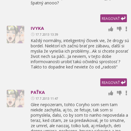
špatný anooo?
REAGOVAŤ
IVYKA
17.7.2013 13:39
Každý normálny,
inteligentný človek vie,
že drogy sú
bordel. Niektorí ich začnú brať pre zábavu,
ďalší si
myslia že vyriešia ich problémy…Ak si chcete posrať
život nech sa páči…Ja neviem,
v tejto dobe
informovanosti urobiť takú očividnú sprostosť ?
Takto to dopadne keď neviete čo od „radosti“
REAGOVAŤ
PAŤKA
17.7.2013 11:47
Glee nepozeram,
tohto Coryho som sem tam
niekde zachytila,
aj to,
ze fetuje,
tak som si
pomyslela,
dalsi,
co by som to nanho nepovedala a
teraz,
ked citam,
ze sa predavkoval,
je to smutne,
ze umrel,
ale naozaj,
tolko ludi,
aj mladych,
deti
denne umiera,
nechcene,
hnusna rakovina a ine