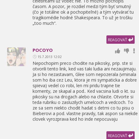
celebritami už vôbec nie. To možno pochopíš
časom. A pozor,
je rozdiel medzi tým byť smutný
(čo je totálne ok a pochopiteľné) a tým vytvárať tu
tragikomédie hodné Shakespeara. To už je trošku
„too much“.
REAGOVAŤ
POCOYO
15.7.2013 12:02
Nepochopim preco chodite na pikosky,
prip. ste si
otvorili tento link,
ked vas taki ludia ani nezaujimaju.
Ja si ho nezastavam,
Glee som nepozerala (vminala
som ho iba cez Leu,
ktora je mi sympaticka a dobre
spieva) vedel co robi,
len mi pridu trapne tie
komenty,
ze skapal a pod.. Ked vacsina ludi o kt. su
pikosky su na drogach alebo na chlaste. Otvorte si
teda rubriku o zasluzilych umelcoch a vedcoch. To
ze sa sem niekto chodit hadat s detmi co tu pisu o
Bieberovi a pod. vlastne pravdy,
tak aspon sa niekde
clovek vyrozprava ked ho inde nepocuvaju
REAGOVAŤ