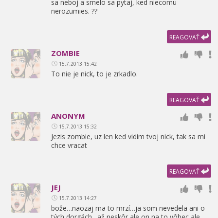
sa neboj a smelo sa pytaj,
ked niecomu
nerozumies. ??
REAGOVAŤ
ZOMBIE
15.7.2013 15:42
To nie je nick,
to je zrkadlo.
REAGOVAŤ
ANONYM
15.7.2013 15:32
Jezis zombie,
uz len ked vidim tvoj nick,
tak sa mi
chce vracat
REAGOVAŤ
JEJ
15.7.2013 14:27
bože…naozaj ma to mrzí…ja som nevedela ani o
tých dorgách…až neskôr ale on na to vôbec ale