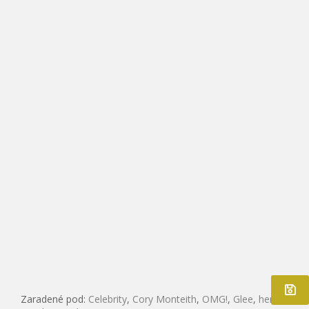
Zaradené pod:
Celebrity
,
Cory Monteith
,
OMG!
,
Glee
,
herec
,