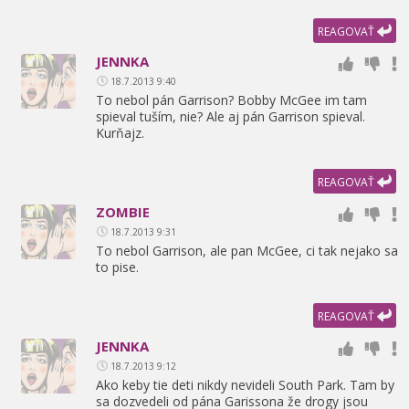
REAGOVAŤ
JENNKA
18.7.2013 9:40
To nebol pán Garrison? Bobby McGee im tam
spieval tuším,
nie? Ale aj pán Garrison spieval.
Kurňajz.
REAGOVAŤ
ZOMBIE
18.7.2013 9:31
To nebol Garrison,
ale pan McGee,
ci tak nejako sa
to pise.
REAGOVAŤ
JENNKA
18.7.2013 9:12
Ako keby tie deti nikdy nevideli South Park. Tam by
sa dozvedeli od pána Garissona že drogy jsou