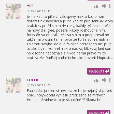
YES
15.7.2013 11:10
je ine ked to piše chvalospevy niekto kto o nom
doteraz nič nevedel a je ine ked to piše fanušik ktory
prakticky prežil s nim 4+ roky,
každy tyžden sa tešil
na novy diel glee,
pozeral každy rozhovor s nim,
fotky čo sa objavili,
tešil sa s nim a podporoval ho…
takže mi prosim ta nehovor že to že som smutna
zo smrti svojho idola je falošne pretože to nie je. Je
to ako by mi zomrel niekto naozaj blizky aj ked som
ho osobne nepoznala a nikdo nema pravo mi to
brat za zle. Radšej budte ticho ako hovorit hluposti…
REAGOVAŤ
LOLLIE
15.7.2013 11:05
Fuu..teda,
ja som si myslela ze to je nejaký vtip,
ved
polku holywoodu vyhlasili predčasne za mrtvych..
Hm ale očividne toto je skutočné ?? škoda ho
REAGOVAŤ