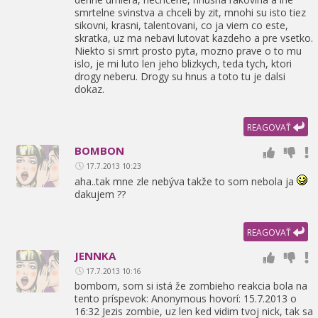
smrtelne svinstva a chceli by zit,
mnohi su isto tiez
sikovni,
krasni,
talentovani,
co ja viem co este,
skratka,
uz ma nebavi lutovat kazdeho a pre vsetko.
Niekto si smrt prosto pyta,
mozno prave o to mu
islo,
je mi luto len jeho blizkych,
teda tych,
ktori
drogy neberu. Drogy su hnus a toto tu je dalsi
dokaz.
REAGOVAŤ
BOMBON
17.7.2013 10:23
aha..tak mne zle nebýva takže to som nebola ja
dakujem ??
REAGOVAŤ
JENNKA
17.7.2013 10:16
bombom,
som si istá že zombieho reakcia bola na
tento príspevok: Anonymous hovorí: 15.7.2013 o
16:32 Jezis zombie,
uz len ked vidim tvoj nick,
tak sa