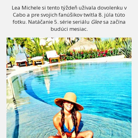
Lea Michele si tento týždeň užívala dovolenku v
Cabo a pre svojich fanúšikov twítla 8. júla túto
fotku. Natáčanie 5. série seriálu
Glee
sa začína
budúci mesiac.