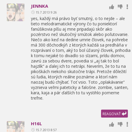
JENNKA
15.7.2013 9:26
yes,
každý má právo byť smutný,
o to nejde – ale
tieto melodramatické výrony čo tu poniektorí
fanúšikovia píšu aj mne pripadajú skôr ako
pozérstvo než skutočný smútok alebo poľutovanie.
Niečo ako keď na dedine umrie človek,
na pohrebe
má 300 dôchodkýň z ktorých každá sa predháňa v
rozprávaní o tom,
aký to bol úžasný človek,
prihodia
k tomu nejaké to divadlo so slzami,
prídu domov,
zavrú za sebou dvere,
povedia si „aj tak to bol
hajzlík“ a ďalej ich to netrápi. Neverím,
že to tu na
pikoškách niekoho skutočne trápi. Pretože dôležití
sú ľudia,
ktorých reálne poznáme a ktorí nám
naozaj budú chýbať. Toť vsio. Toto „oplakávanie“
vyznieva veľmi pateticky a falošne. zombie,
santen,
kara,
kaja a pár ďalších to tu vystihlo pomerne
trefne.
REAGOVAŤ
H16L
15.7.2013 8:57