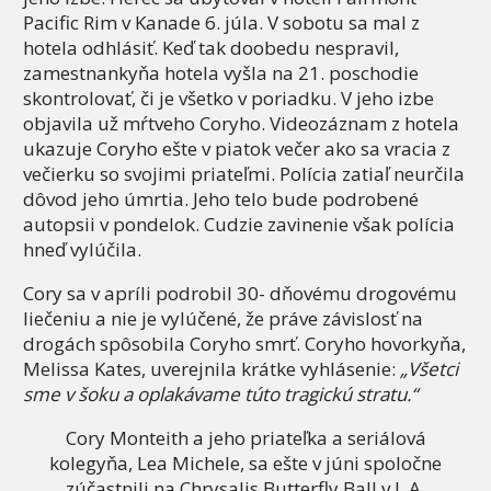
Pacific Rim v Kanade 6. júla. V sobotu sa mal z
hotela odhlásiť. Keď tak doobedu nespravil,
zamestnankyňa hotela vyšla na 21. poschodie
skontrolovať, či je všetko v poriadku. V jeho izbe
objavila už mŕtveho Coryho. Videozáznam z hotela
ukazuje Coryho ešte v piatok večer ako sa vracia z
večierku so svojimi priateľmi. Polícia zatiaľ neurčila
dôvod jeho úmrtia. Jeho telo bude podrobené
autopsii v pondelok. Cudzie zavinenie však polícia
hneď vylúčila.
Cory sa v apríli podrobil 30- dňovému drogovému
liečeniu a nie je vylúčené, že práve závislosť na
drogách spôsobila Coryho smrť. Coryho hovorkyňa,
Melissa Kates, uverejnila krátke vyhlásenie:
„Všetci
sme v šoku a oplakávame túto tragickú stratu.“
Cory Monteith a jeho priateľka a seriálová
kolegyňa, Lea Michele, sa ešte v júni spoločne
zúčastnili na Chrysalis Butterfly Ball v L.A.