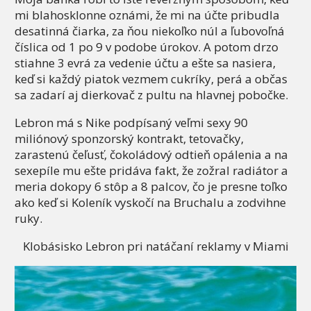
mi blahosklonne oznámi, že mi na účte pribudla
desatinná čiarka, za ňou niekoľko núl a ľubovoľná
číslica od 1 po 9 v podobe úrokov. A potom drzo
stiahne 3 evrá za vedenie účtu a ešte sa nasiera,
keď si každý piatok vezmem cukríky, perá a občas
sa zadarí aj dierkovač z pultu na hlavnej pobočke.
Lebron má s Nike podpísaný veľmi sexy 90
miliónový sponzorský kontrakt, tetovačky,
zarastenú čeľusť, čokoládový odtieň opálenia a na
sexepíle mu ešte pridáva fakt, že zožral radiátor a
meria dokopy 6 stôp a 8 palcov, čo je presne toľko
ako keď si Koleník vyskočí na Bruchalu a zodvihne
ruky.
Klobásisko Lebron pri natáčaní reklamy v Miami