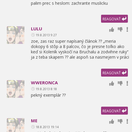
palim prec s heslom: zachrante muslicku
REAGOVAŤ
LULU
19.8.2013 9:27
zoe,
zas raz super napísaný článok ?? „meria
dokopy 6 stôp a 8 palcov,
čo je presne toľko ako
keď si Koleník vyskočí na Bruchalu a zodvihne ruky“
ja z teba skapem ?? ale aspoň sa nasmejem v práci
REAGOVAŤ
WWERONCA
19.8.2013 8:18
pekný exemplár ??
REAGOVAŤ
ME
18.8.2013 19:14