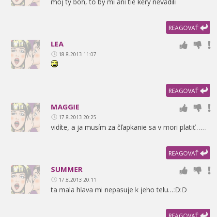
moj ty boh,
to by mi ani tie kery nevadili
REAGOVAŤ
LEA
18.8.2013 11:07
REAGOVAŤ
MAGGIE
17.8.2013 20:25
vidíte,
a ja musím za čľapkanie sa v mori platiť……
REAGOVAŤ
SUMMER
17.8.2013 20:11
ta mala hlava mi nepasuje k jeho telu…:D:D
REAGOVAŤ