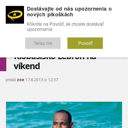
Dostávajte od nás upozornenia o
nových pikoškách
OMG!
SEXICE
ŠTÝL
CELEBRITY
hABECEDA
FÓRUM
Kliknite na Povoliť, ak chcete dostávať
upozornenia
Diskutuje vo FÓRACH
Teraz nie
Povoliť
Klobásisko Lebron na
víkend
pridal
zoe
17.8.2013 o 12:37