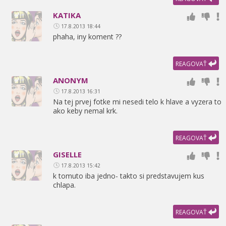
KATIKA
17.8.2013 18:44
phaha,
iny koment ??
REAGOVAŤ
ANONYM
17.8.2013 16:31
Na tej prvej fotke mi nesedi telo k hlave a vyzera to
ako keby nemal krk.
REAGOVAŤ
GISELLE
17.8.2013 15:42
k tomuto iba jedno- takto si predstavujem kus
chlapa.
REAGOVAŤ