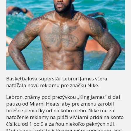
Basketbalová superstár Lebron James včera
natáčala novú reklamu pre značku Nike.
Lebron, známy pod prezývkou „King James“ si dal
pauzu od Miami Heats, aby pre zmenu zarobil
hriešne peniažky od niekoho iného. Nike mu za
natočenie reklamy na pláži v Miami pridá na konto
číslicu od 1 po 9 a za ňou niekoľko pekných núl.
Moja banka robí to isté reverzným spôsobom, keď