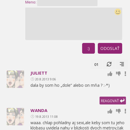
Meno:
:)
ODOSLAŤ
01
JULIETT
20.8.2013 9:06
dala by som ho „dole“ alebo on mňa ? :-*)
REAGOVAŤ
WANDA
19.8.2013 11:08
waaa. chlap pohladny aj sexi,
ale keby som tu jeho
klobasu uvidela nahu v blizkosti dvoch metrov,
tak