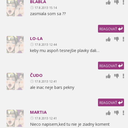
BLABLA
17.8.2013 15:14
zasmiala som sa ??
REAGOVAŤ
LO-LA
17.8.2013 12:44
keby mu aspoň tesnejšie plavky dali…
REAGOVAŤ
ČUDO
17.8.2013 12:41
ale inac neje bars pekny
REAGOVAŤ
MARTIA
17.8.2013 12:41
Nieco napisem,
ked tu nie je ziadny koment