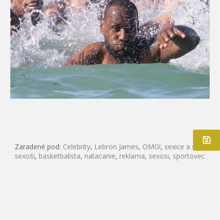
Zaradené pod:
Celebrity
,
Lebron James
,
OMG!
,
sexice a sexoši
,
sexoši
,
basketbalista
,
natacanie
,
reklama
,
sexosi
,
sportovec