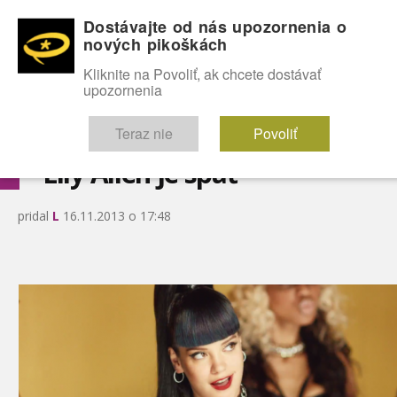
Dostávajte od nás upozornenia o
nových pikoškách
OMG!
SEXICE
ŠTÝL
CELEBRITY
hABECEDA
FÓRUM
Kliknite na Povoliť, ak chcete dostávať
upozornenia
Diskutuje vo FÓRACH
Teraz nie
Povoliť
Lily Allen je späť
pridal
L
16.11.2013 o 17:48