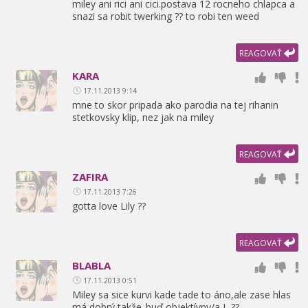
miley ani rici ani cici.postava 12 rocneho chlapca a
snazi sa robit twerking ?? to robi ten weed
REAGOVAŤ
KARA
17.11.2013 9:14
mne to skor pripada ako parodia na tej rihanin
stetkovsky klip,
nez jak na miley
REAGOVAŤ
ZAFIRA
17.11.2013 7:26
gotta love Lily ??
REAGOVAŤ
BLABLA
17.11.2013 0:51
Miley sa sice kurvi kade tade to áno,
ale zase hlas
má dobrý,
takže..buď objektívny/a L ??