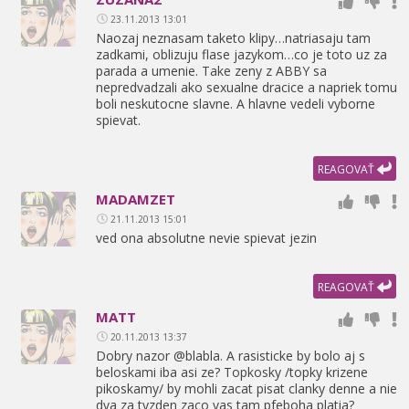
23.11.2013 13:01
Naozaj neznasam taketo klipy…natriasaju tam
zadkami,
oblizuju flase jazykom…co je toto uz za
parada a umenie. Take zeny z ABBY sa
nepredvadzali ako sexualne dracice a napriek tomu
boli neskutocne slavne. A hlavne vedeli vyborne
spievat.
REAGOVAŤ
MADAMZET
21.11.2013 15:01
ved ona absolutne nevie spievat jezin
REAGOVAŤ
MATT
20.11.2013 13:37
Dobry nazor @blabla. A rasisticke by bolo aj s
beloskami iba asi ze? Topkosky /topky krizene
pikoskamy/ by mohli zacat pisat clanky denne a nie
dva za tyzden zaco vas tam pfeboha platia?