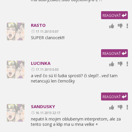
REAGOVAŤ
RASTO
17.11.2013 0:07
SUPER clanocek!!!
REAGOVAŤ
LUCINKA
17.11.2013 0:03
a veď čo sú tí ľudia sprostí? či slepí?…veď tam
netancujú len černošky
REAGOVAŤ
SANDUSKY
16.11.2013 22:17
nepatri k mojim oblubenym interpretom,
ale za
tento song a klip ma u mna velke +