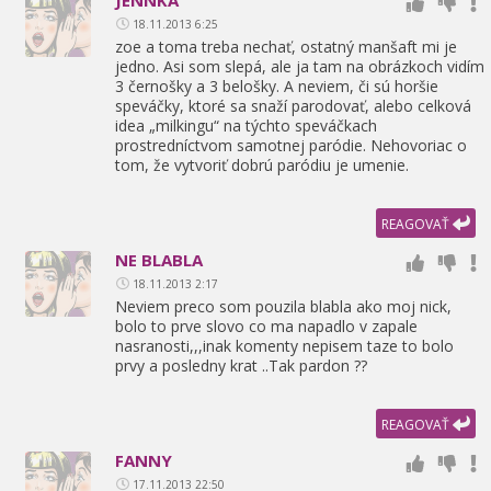
JENNKA
18.11.2013 6:25
zoe a toma treba nechať,
ostatný manšaft mi je
jedno. Asi som slepá,
ale ja tam na obrázkoch vidím
3 černošky a 3 belošky. A neviem,
či sú horšie
speváčky,
ktoré sa snaží parodovať,
alebo celková
idea „milkingu“ na týchto speváčkach
prostredníctvom samotnej paródie. Nehovoriac o
tom,
že vytvoriť dobrú paródiu je umenie.
REAGOVAŤ
NE BLABLA
18.11.2013 2:17
Neviem preco som pouzila blabla ako moj nick,
bolo to prve slovo co ma napadlo v zapale
nasranosti,
,
,
inak komenty nepisem taze to bolo
prvy a posledny krat ..Tak pardon ??
REAGOVAŤ
FANNY
17.11.2013 22:50