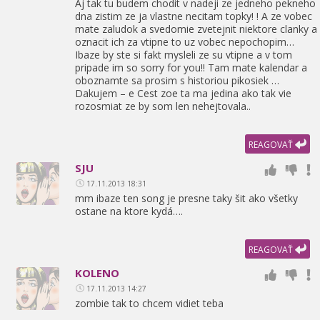
Aj tak tu budem chodit v nadeji ze jedneho pekneho
dna zistim ze ja vlastne necitam topky! ! A ze vobec
mate zaludok a svedomie zvetejnit niektore clanky a
oznacit ich za vtipne to uz vobec nepochopim…
Ibaze by ste si fakt mysleli ze su vtipne a v tom
pripade im so sorry for you!! Tam mate kalendar a
oboznamte sa prosim s historiou pikosiek …
Dakujem – e Cest zoe ta ma jedina ako tak vie
rozosmiat ze by som len nehejtovala..
REAGOVAŤ
SJU
17.11.2013 18:31
mm ibaze ten song je presne taky šit ako všetky
ostane na ktore kydá….
REAGOVAŤ
KOLENO
17.11.2013 14:27
zombie tak to chcem vidiet teba