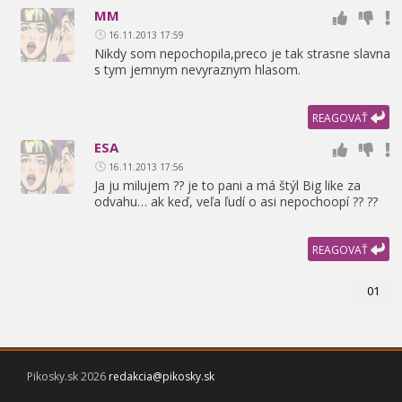
MM
16.11.2013 17:59
Nikdy som nepochopila,
preco je tak strasne slavna
s tym jemnym nevyraznym hlasom.
REAGOVAŤ
ESA
16.11.2013 17:56
Ja ju milujem ?? je to pani a má štýl Big like za
odvahu… ak keď,
veľa ľudí o asi nepochoopí ?? ??
REAGOVAŤ
01
Pikosky.sk 2026
redakcia@pikosky.sk