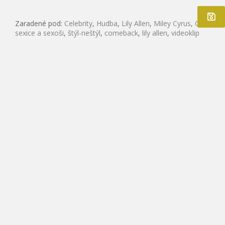
Zaradené pod:
Celebrity
,
Hudba
,
Lily Allen
,
Miley Cyrus
,
OMG!
,
sexice a sexoši
,
štýl-neštýl
,
comeback
,
lily allen
,
videoklip