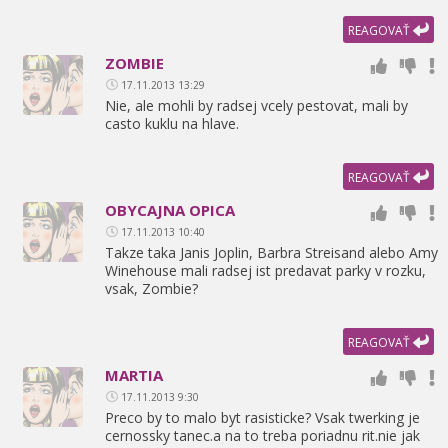
REAGOVAŤ
ZOMBIE
17.11.2013 13:29
Nie,
ale mohli by radsej vcely pestovat,
mali by
casto kuklu na hlave.
REAGOVAŤ
OBYCAJNA OPICA
17.11.2013 10:40
Takze taka Janis Joplin,
Barbra Streisand alebo Amy
Winehouse mali radsej ist predavat parky v rozku,
vsak,
Zombie?
REAGOVAŤ
MARTIA
17.11.2013 9:30
Preco by to malo byt rasisticke? Vsak twerking je
cernossky tanec.a na to treba poriadnu rit.nie jak