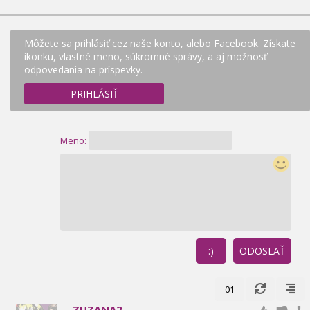
Môžete sa prihlásiť cez naše konto, alebo Facebook. Získate
ikonku, vlastné meno, súkromné správy, a aj možnosť
odpovedania na príspevky.
PRIHLÁSIŤ
Meno:
:)
ODOSLAŤ
01
ZUZANA2