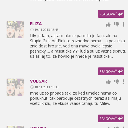
REAGOVAŤ
ELIZA
19.11.2013 18:48
Lily je fajn,
aj tato akoze parodia je fajn,
ale na
Stupid Girls od Pink to rozhodne nema… a pesnicka
znie dost hrozne,
ved ona mava ovela lepsie
pesnicky … a rasisticke ? ?? ludia su uz vazne sibnuti,
uz asi aj to,
ze hovno je hnede je rasisticke…
REAGOVAŤ
VULGAR
18.11.2013 15:30
mne uz to pripada tak,
ze ked umelec nema co
ponuknut,
tak paroduje ostatnych. teraz asi maju
vsetci krizu,
ze vkuse vsade tahaju tu Miley.
REAGOVAŤ