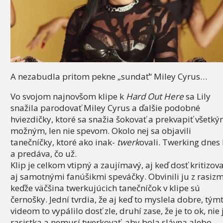
A nezabudla pritom pekne „sundať“ Miley Cyrus…
Vo svojom najnovšom klipe k
Hard Out Here
sa Lily
snažila parodovať Miley Cyrus a ďalšie podobné
hviezdičky, ktoré sa snažia šokovať a prekvapiť všetk
možným, len nie spevom. Okolo nej sa objavili
tanečníčky, ktoré ako inak-
twerk
ovali. Twerking dnes 
a predáva, čo už.
Klip je celkom vtipný a zaujímavý, aj keď dosť kritizov
aj samotnými fanúšikmi speváčky. Obvinili ju z rasiz
keďže väčšina twerkujúcich tanečníčok v klipe sú
černošky. Jední tvrdia, že aj keď to myslela dobre, tým
videom to vypálilo dosť zle, druhí zase, že je to ok, nie 
rasistka a nemusí twerkovať, aby bola slávna alebo