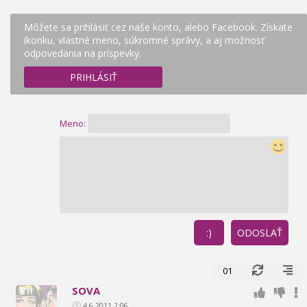
Môžete sa prihlásiť cez naše konto, alebo Facebook. Získate
ikonku, vlastné meno, súkromné správy, a aj možnosť
odpovedania na príspevky.
PRIHLÁSIŤ
Meno:
:)
ODOSLAŤ
01
SOVA
4.6.2011 2:06