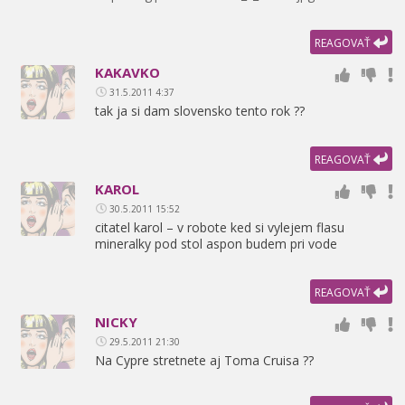
REAGOVAŤ
KAKAVKO
31.5.2011 4:37
tak ja si dam slovensko tento rok ??
REAGOVAŤ
KAROL
30.5.2011 15:52
citatel karol – v robote ked si vylejem flasu
mineralky pod stol aspon budem pri vode
REAGOVAŤ
NICKY
29.5.2011 21:30
Na Cypre stretnete aj Toma Cruisa ??