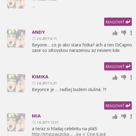
…
REAGOVAŤ
ANDY
2.6.2011 6:11
Beyone… co je ako stara fotka? ach a ten DiCaprio
zase so siltovskou narazenou az neviem kde.
REAGOVAŤ
KIMIKA
2.6.2011 5:21
Beyonce je … radšej budem slušná. ??
REAGOVAŤ
MIA
1.6.2011 12:07
a teraz si hľadaj celebritu na pláži
http://img.pauzicka.... ...ka_v_Cine.6.jpg