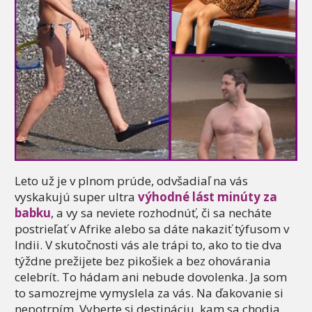
Leto už je v plnom prúde, odvšadiaľ na vás
vyskakujú super ultra
výhodné lást minúty za
babku
, a vy sa neviete rozhodnúť, či sa necháte
postrieľať v Afrike alebo sa dáte nakaziť týfusom v
Indii. V skutočnosti vás ale trápi to, ako to tie dva
týždne prežijete bez pikošiek a bez ohovárania
celebrít. To hádam ani nebude dovolenka. Ja som
to samozrejme vymyslela za vás. Na ďakovanie si
nepotrpím. Vyberte si destináciu, kam sa chodia