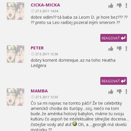
CICKA-MICKA
27.5.2011 14:04
dobre vidím?? tá baba za Leom D. je hore bez??? ??
?? preto sa Leo radšej pozeral iným smerom ??
REAGOVAŤ
PETER
27.5.2011 12:56
dobry koment dominique..az na toho Heatha
Ledgera
REAGOVAŤ
MAMBA
27.5.2011 12:55
Čo sa mi najviac na tomto páči? Že tie celebritky
americkô chodia do Európy…soj,
niečo na tom
bude..že amérika hotový babylon,
máme tu svoju
kultúru čo aspoň tie intelektuálne silnejšie docenia…
čistejšie vody atď atď
Oh,
a….georgík má skvelú
motorku ??