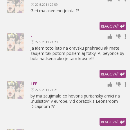
27.5.2011 22:59
Geri ma akeeeho jointa ??
REAGOVAŤ
-
27.5.2011 21:23
ja idem toto leto na oravsku priehradu ak mate
zaujem tak potom poslem aj fotky. Aj beyonce by
bola nadsena ako je tam krasne!!!!
REAGOVAŤ
LEE
27.5.2011 21:21
by ma zaujimalo co hovoria puritansky amici na
„nudistov“ v europe. Vid obrazok s Leonardom
Dicapriom ??
REAGOVAŤ