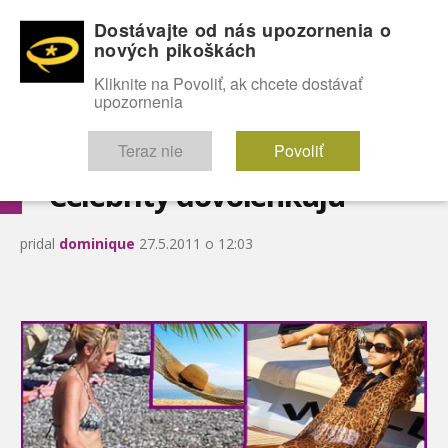
Dostávajte od nás upozornenia o
nových pikoškách
OMG!
SEXICE
ŠTÝL
CELEBRITY
hABECEDA
FÓRUM
Kliknite na Povoliť, ak chcete dostávať
upozornenia
Diskutuje vo FÓRACH
Teraz nie
Povoliť
Celebrity dovolenkujú
pridal
dominique
27.5.2011 o 12:03