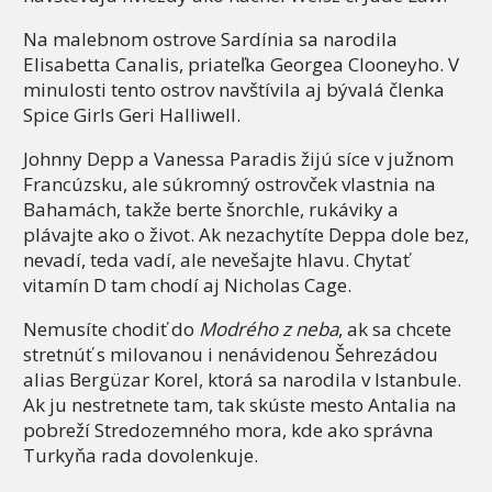
Na malebnom ostrove Sardínia sa narodila
Elisabetta Canalis, priateľka Georgea Clooneyho. V
minulosti tento ostrov navštívila aj bývalá členka
Spice Girls Geri Halliwell.
Johnny Depp a Vanessa Paradis žijú síce v južnom
Francúzsku, ale súkromný ostrovček vlastnia na
Bahamách, takže berte šnorchle, rukáviky a
plávajte ako o život. Ak nezachytíte Deppa dole bez,
nevadí, teda vadí, ale nevešajte hlavu. Chytať
vitamín D tam chodí aj Nicholas Cage.
Nemusíte chodiť do
Modrého z neba
, ak sa chcete
stretnúť s milovanou i nenávidenou Šehrezádou
alias Bergüzar Korel, ktorá sa narodila v Istanbule.
Ak ju nestretnete tam, tak skúste mesto Antalia na
pobreží Stredozemného mora, kde ako správna
Turkyňa rada dovolenkuje.