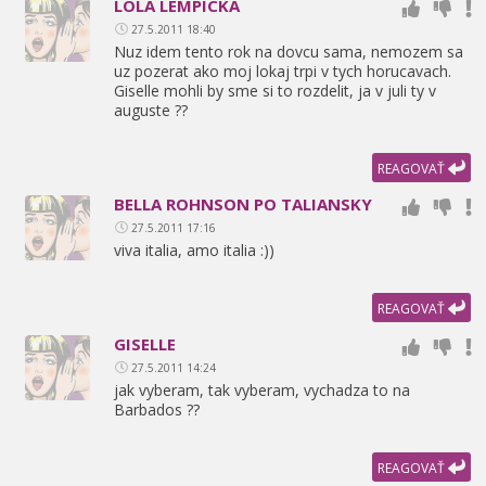
LOLA LEMPICKA
27.5.2011 18:40
Nuz idem tento rok na dovcu sama,
nemozem sa
uz pozerat ako moj lokaj trpi v tych horucavach.
Giselle mohli by sme si to rozdelit,
ja v juli ty v
auguste ??
REAGOVAŤ
BELLA ROHNSON PO TALIANSKY
27.5.2011 17:16
viva italia,
amo italia :))
REAGOVAŤ
GISELLE
27.5.2011 14:24
jak vyberam,
tak vyberam,
vychadza to na
Barbados ??
REAGOVAŤ