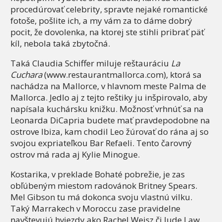
procedúrovať celebrity, spravte nejaké romantické
fotoše, pošlite ich, a my vám za to dáme dobrý
pocit, že dovolenka, na ktorej ste stihli pribrať päť
kíl, nebola taká zbytočná.
Taká Claudia Schiffer miluje reštauráciu
La
Cuchara
(www.restaurantmallorca.com), ktorá sa
nachádza na Mallorce, v hlavnom meste Palma de
Mallorca. Jedlo aj z tejto reštiky ju inšpirovalo, aby
napísala kuchársku knižku. Možnosť vrhnúť sa na
Leonarda DiCapria budete mať pravdepodobne na
ostrove Ibiza, kam chodil Leo žúrovať do rána aj so
svojou expriateľkou Bar Refaeli. Tento čarovný
ostrov má rada aj Kylie Minogue.
Kostarika, v preklade Bohaté pobrežie, je zas
obľúbeným miestom radovánok Britney Spears.
Mel Gibson tu má dokonca svoju vlastnú vilku.
Taký Marrakech v Moroccu zase pravidelne
navštevujú hviezdy ako Rachel Weisz či Jude Law.