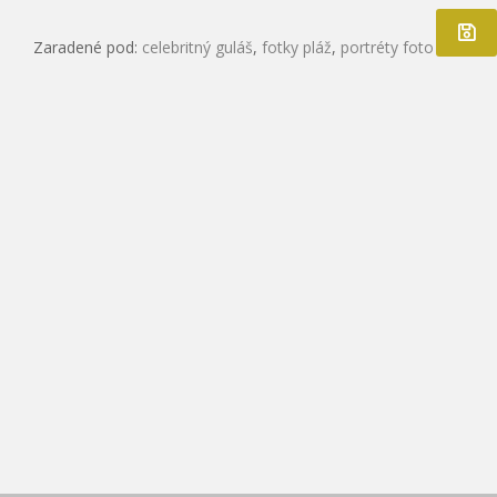
Zaradené pod:
celebritný guláš
,
fotky pláž
,
portréty foto hviezd