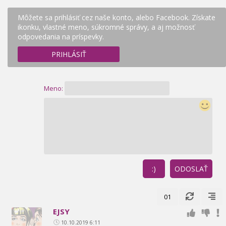
Môžete sa prihlásiť cez naše konto, alebo Facebook. Získate
ikonku, vlastné meno, súkromné správy, a aj možnosť
odpovedania na príspevky.
PRIHLÁSIŤ
Meno:
:)
ODOSLAŤ
01
EJSY
10.10.2019 6:11