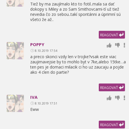
Tiež by ma zaujímalo kto to fotil..mala sa dať
dokopy s Miley a zo Sam Smithovcami-tí už tiež
nevedia čo zo sebou..takí spontánni a úprimní sú
všetci že až..
REAGOVAŤ
POPPY
8.10.2019 17:54
a preco skonci vzdy len v trojke?vsak este viac
zaujimavejsie by to mohlo byt v 7ke,
alebo 15tke…a
ten pes je domaci milacik ci ho uz zaucaju a pojde
ako 4 clen do partie?
REAGOVAŤ
IVA
8.10.2019 17:51
Eww
REAGOVAŤ