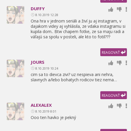
DUFFY
8.10.2019 12:28
Ona hra v jednom seriáli a živí ju aj instagram,
v
dajakom videy aj vyhlásila,
ze vdaka instagramu si
kupila dom.. Btw chapem fotke,
ze sa maju radi a
váľajú sa spolu v posteli,
ale kto to fotil???
REAGOVAŤ
JOURS
8.10.2019 10:24
cim sa to dievca zivi? uz nespieva ani nehra,
slavnych a/lebo bohatych rodicov tiez nema…
REAGOVAŤ
ALEXALEX
8.10.2019 8:01
Ooo ten havko je pekný