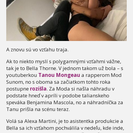
A znovu sú vo vzťahu traja.
Ak to niekto myslí s polygamnými vzťahmi vážne,
tak je to Bella Thorne. V jednom takom už bola – s
youtuberkou
Tanou Mongeau
a rapperom Mod
Sunom, no s oboma sa začiatkom tohto roka
postupne
rozišla
. Za Moda si našla náhradu v
podstate hneď v apríli v podobe talianskeho
speváka Benjamina Mascola, no a náhradníčka za
Tanu prišla na scénu teraz.
Volá sa Alexa Martini, je to asistentka produkcie a
Bella sa ich vzťahom pochválila v nedeľu, kde inde,