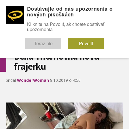
Dostávajte od nás upozornenia o
nových pikoškách
OMG!
SEXICE
ŠTÝL
CELEBRITY
hABECEDA
FÓRUM
Kliknite na Povoliť, ak chcete dostávať
upozornenia
Diskutuje vo FÓRACH
Teraz nie
Povoliť
Bella Thorne má novú
frajerku
pridal
WonderWoman
8.10.2019 o 4:50