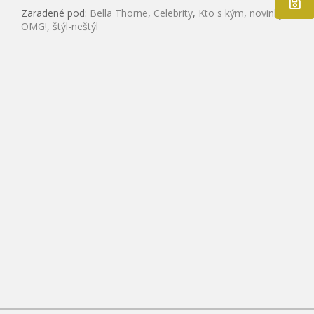
Zaradené pod:
Bella Thorne
,
Celebrity
,
Kto s kým
,
novinky
,
OMG!
,
štýl-neštýl