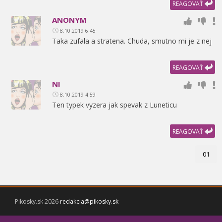
REAGOVAŤ
ANONYM
8.10.2019 6:45
Taka zufala a stratena. Chuda,
smutno mi je z nej
REAGOVAŤ
NI
8.10.2019 4:59
Ten typek vyzera jak spevak z Luneticu
REAGOVAŤ
01
Pikosky.sk 2026
redakcia@pikosky.sk