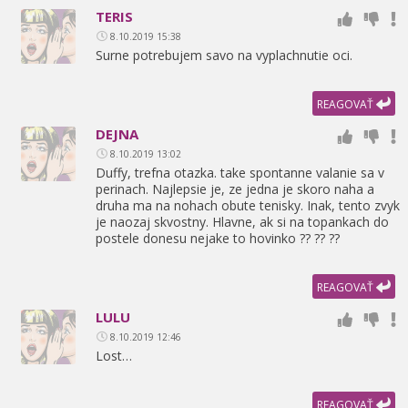
TERIS
8.10.2019 15:38
Surne potrebujem savo na vyplachnutie oci.
REAGOVAŤ
DEJNA
8.10.2019 13:02
Duffy,
trefna otazka. take spontanne valanie sa v
perinach. Najlepsie je,
ze jedna je skoro naha a
druha ma na nohach obute tenisky. Inak,
tento zvyk
je naozaj skvostny. Hlavne,
ak si na topankach do
postele donesu nejake to hovinko ?? ?? ??
REAGOVAŤ
LULU
8.10.2019 12:46
Lost…
REAGOVAŤ