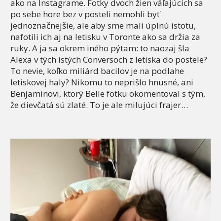
ako na Instagrame. Fotky dvoch žien váľajúcich sa
po sebe hore bez v posteli nemohli byť
jednoznačnejšie, ale aby sme mali úplnú istotu,
nafotili ich aj na letisku v Toronte ako sa držia za
ruky. A ja sa okrem iného pýtam: to naozaj šla
Alexa v tých istých Conversoch z letiska do postele?
To nevie, koľko miliárd bacilov je na podlahe
letiskovej haly? Nikomu to neprišlo hnusné, ani
Benjaminovi, ktorý Belle fotku okomentoval s tým,
že dievčatá sú zlaté. To je ale milujúci frajer…