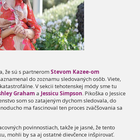
a, že sú s partnerom
Stevom Kazee-om
 zaznamenal do zoznamu sledovaných osôb. Viete,
j katastrofálne. V sekcii tehotenskej módy sme tu
shley Graham
a
Jessicu Simpson
. Pikoška o Jessice
ehotenstvo som so zatajeným dychom sledovala, do
dnoducho ma fascinoval ten proces zväčšovania sa
ovných povinnostiach, takže je jasné, že tento
u, mohli by sa aj ostatné dievčence inšpirovať.