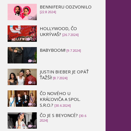
BENNIFERU ODZVONILO
[22.8 2024]
31
HOLLYWOOD, ČO
UKRÝVAŠ?
[26.7 2024]
137
BABYBOOM!
[9.7 2024]
64
JUSTIN BIEBER JE OPÄŤ
ŤAŽŠÍ!
[8.7 2024]
33
ČO NOVÉHO U
KRÁĽOVIČA A SPOL.
S.R.O.?
35
[30.6 2024]
ČO JE S BEYONCÉ?
[30.6
2024]
58