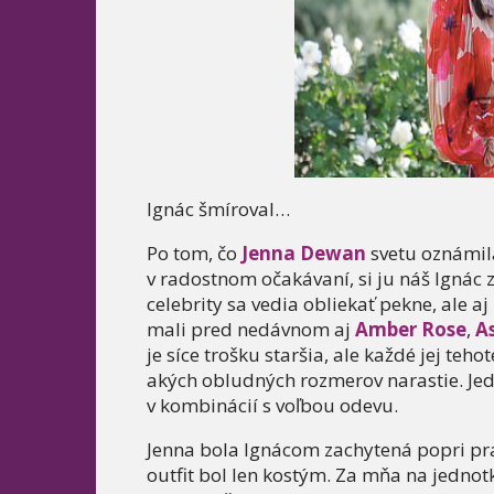
Ignác šmíroval…
Po tom, čo
Jenna Dewan
svetu oznámil
v radostnom očakávaní, si ju náš Ignác
celebrity sa vedia obliekať pekne, ale a
mali pred nedávnom aj
Amber Rose
,
A
je síce trošku staršia, ale každé jej t
akých obludných rozmerov narastie. Je
v kombinácií s voľbou odevu.
Jenna bola Ignácom zachytená popri prac
outfit bol len kostým. Za mňa na jednotk