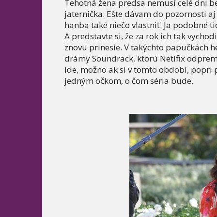
Tehotná žena predsa nemusí celé dni 
jaternička. Ešte dávam do pozornosti a
hanba také niečo vlastniť. Ja podobné 
A predstavte si, že za rok ich tak vychodi
znovu prinesie. V takýchto papučkách 
drámy Soundrack, ktorú Netlfix odpremi
ide, možno ak si v tomto období, pop
jedným očkom, o čom séria bude.