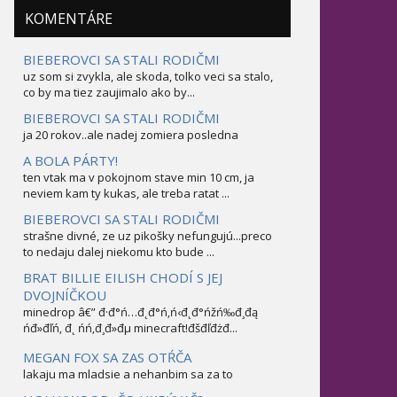
KOMENTÁRE
BIEBEROVCI SA STALI RODIČMI
uz som si zvykla, ale skoda, tolko veci sa stalo,
co by ma tiez zaujimalo ako by...
BIEBEROVCI SA STALI RODIČMI
ja 20 rokov..ale nadej zomiera posledna
A BOLA PÁRTY!
ten vtak ma v pokojnom stave min 10 cm, ja
neviem kam ty kukas, ale treba ratat ...
BIEBEROVCI SA STALI RODIČMI
strašne divné, ze uz pikošky nefungujú...preco
to nedaju dalej niekomu kto bude ...
BRAT BILLIE EILISH CHODÍ S JEJ
DVOJNÍČKOU
minedrop â€” đ·đ°ń…đ˛đ°ń‚ń‹đ˛đ°ńžń‰đ¸đą
ńđ»đľń‚ đ˛ ńń‚đ¸đ»đµ minecraft!đšđľđżđ...
MEGAN FOX SA ZAS OTŔČA
lakaju ma mladsie a nehanbim sa za to