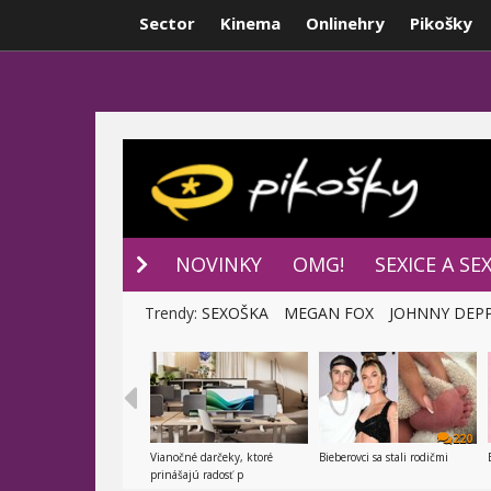
Sector
Kinema
Onlinehry
Pikošky
NOVINKY
P
NOVINKY
OMG!
SEXICE A SE
Trendy:
SEXOŠKA
MEGAN FOX
JOHNNY DEP
220
Vianočné darčeky, ktoré
Bieberovci sa stali rodičmi
prinášajú radosť p