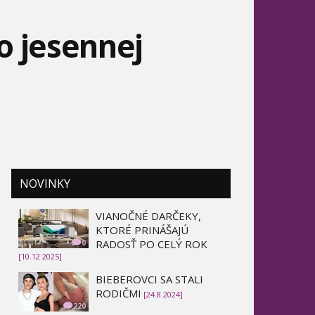
o jesennej
NOVINKY
VIANOČNÉ DARČEKY,
KTORÉ PRINÁŠAJÚ
RADOSŤ PO CELÝ ROK
0
[10.12 2025]
BIEBEROVCI SA STALI
RODIČMI
[24.8 2024]
220