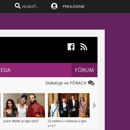
PRIHLÁSENIE
CEDA
FÓRUM
Diskutuje vo FÓRACH
33
35
Justin Bieber je opäť ťažší!
Čo nového u kráľoviča a spol.
s.r.o.?