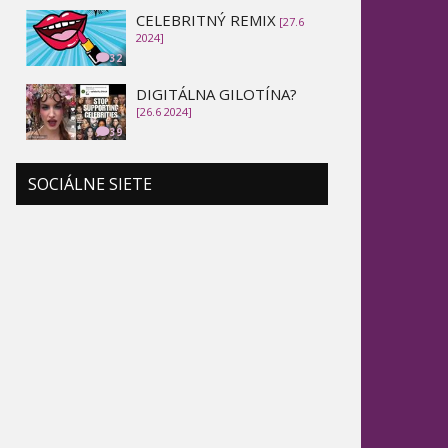
CELEBRITNÝ REMIX
[27.6
2024]
32
DIGITÁLNA GILOTÍNA?
[26.6 2024]
39
SOCIÁLNE SIETE