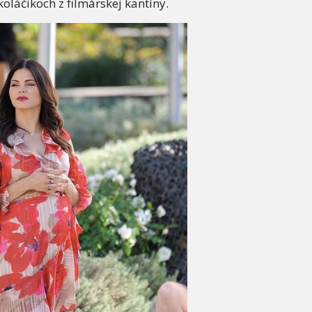
oláčikoch z filmárskej kantíny.