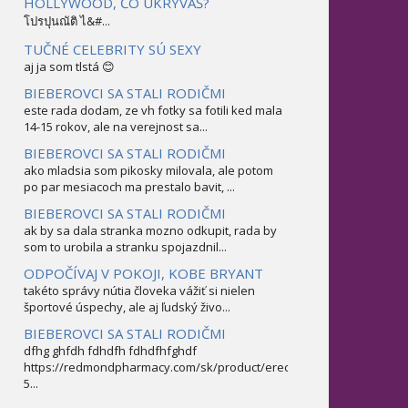
HOLLYWOOD, ČO UKRÝVAŠ?
โปรปุนณัติ ไ&#...
TUČNÉ CELEBRITY SÚ SEXY
aj ja som tlstá 😊
BIEBEROVCI SA STALI RODIČMI
este rada dodam, ze vh fotky sa fotili ked mala
14-15 rokov, ale na verejnost sa...
BIEBEROVCI SA STALI RODIČMI
ako mladsia som pikosky milovala, ale potom
po par mesiacoch ma prestalo bavit, ...
BIEBEROVCI SA STALI RODIČMI
ak by sa dala stranka mozno odkupit, rada by
som to urobila a stranku spojazdnil...
ODPOČÍVAJ V POKOJI, KOBE BRYANT
takéto správy nútia človeka vážiť si nielen
športové úspechy, ale aj ľudský živo...
BIEBEROVCI SA STALI RODIČMI
dfhg ghfdh fdhdfh fdhdfhfghdf
https://redmondpharmacy.com/sk/product/erectofil-
5...