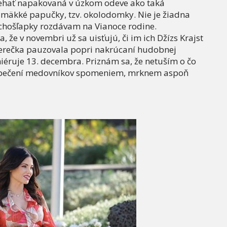
behať napakovaná v úzkom odeve ako taká
j mäkké papučky, tzv. okolodomky. Nie je žiadna
tichošľapky rozdávam na Vianoce rodine.
a, že v novembri už sa uisťujú, či im ich Džízs Krajst
herečka pauzovala popri nakrúcaní hudobnej
éruje 13. decembra. Priznám sa, že netuším o čo
ri pečení medovníkov spomeniem, mrknem aspoň