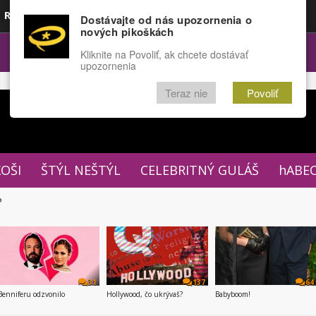
Rozprávky
Funny
Docu
Dostávajte od nás upozornenia o
nových pikoškách
OPULÁRNE
FÓRUM
Kliknite na Povoliť, ak chcete dostávať
upozornenia
Teraz nie
Povoliť
XOŠI
ŠTÝL NEŠTÝL
CELEBRITNÝ GULÁŠ
hABE
P
31
137
64
Benniferu odzvonilo
Hollywood, čo ukrývaš?
Babyboom!