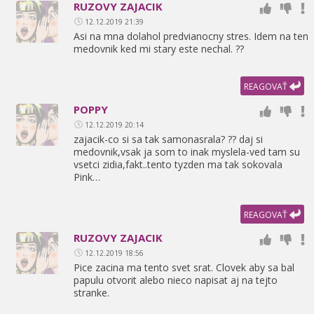
RUZOVY ZAJACIK
12.12.2019 21:39
Asi na mna dolahol predvianocny stres. Idem na ten
medovnik ked mi stary este nechal. ??
REAGOVAŤ
POPPY
12.12.2019 20:14
zajacik-co si sa tak samonasrala? ?? daj si
medovnik,
vsak ja som to inak myslela-ved tam su
vsetci zidia,
fakt..tento tyzden ma tak sokovala
Pink…
REAGOVAŤ
RUZOVY ZAJACIK
12.12.2019 18:56
Pice zacina ma tento svet srat. Clovek aby sa bal
papulu otvorit alebo nieco napisat aj na tejto
stranke.