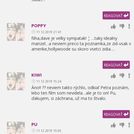
REAGOVAŤ
POPPY
11.12.2019 21:41
fiiha,
dave je velky sympatak! ¦ …taky idealny
manzel…a neviem preco ta poznamka,
ze zid-vsak v
amerike,
hollywoode su skoro vsetci zidia….
REAGOVAŤ
KIWI
11.12.2019 15:24
Áno!! ?? neviem takto rýchlo,
odkiaľ Petra poznám,
lebo ten film som nevidela…ale je to on! Pu,
ďakujem,
si záchrana,
už ma to štvalo.
REAGOVAŤ
PU
11.12.2019 15:05