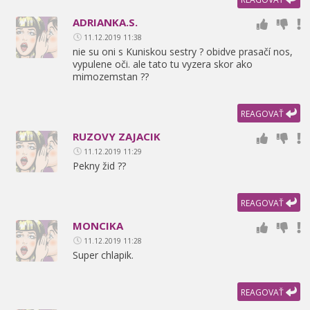
ADRIANKA.S.
11.12.2019 11:38
nie su oni s Kuniskou sestry ? obidve prasačí nos,
vypulene oči. ale tato tu vyzera skor ako
mimozemstan ??
REAGOVAŤ
RUZOVY ZAJACIK
11.12.2019 11:29
Pekny žid ??
REAGOVAŤ
MONCIKA
11.12.2019 11:28
Super chlapik.
REAGOVAŤ