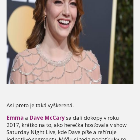
Asi preto je taká vyškerená.
Emma
a
Dave McCary
sa dali dokopy v roku
2017, krátko na to, ako herečka hosťovala v show
Saturday Night Live, kde Dave píše a režíruje
jednotlivé segmenty. Môžu si teda podať ruky so