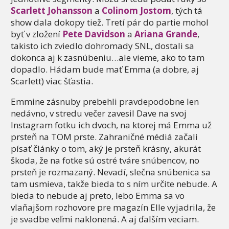
Scarlett Johansson
a
Colinom Jostom
, tých tá
show dala dokopy tiež. Tretí pár do partie mohol
byť v zložení
Pete Davidson
a
Ariana Grande
,
takisto ich zviedlo dohromady SNL, dostali sa
dokonca aj k zasnúbeniu…ale vieme, ako to tam
dopadlo. Hádam bude mať Emma (a dobre, aj
Scarlett) viac šťastia.
Emmine zásnuby prebehli pravdepodobne len
nedávno, v stredu večer zavesil Dave na svoj
Instagram fotku ich dvoch, na ktorej má Emma už
prsteň na TOM prste. Zahraničné médiá začali
písať články o tom, aký je prsteň krásny, akurát
škoda, že na fotke sú ostré tváre snúbencov, no
prsteň je rozmazaný. Nevadí, slečna snúbenica sa
tam usmieva, takže bieda to s ním určite nebude. A
bieda to nebude aj preto, lebo Emma sa vo
vlaňajšom rozhovore pre magazín Elle vyjadrila, že
je svadbe veľmi naklonená. A aj ďalším veciam.