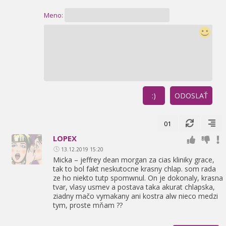
Meno:
:)
ODOSLAŤ
01
LOPEX
13.12.2019 15:20
Micka – jeffrey dean morgan za cias kliniky grace,
tak to bol fakt neskutocne krasny chlap. som rada
ze ho niekto tutp spomwnul. On je dokonaly,
krasna
tvar,
vlasy usmev a postava taka akurat chlapska,
ziadny mačo vymakany ani kostra alw nieco medzi
tym,
proste mňam ??