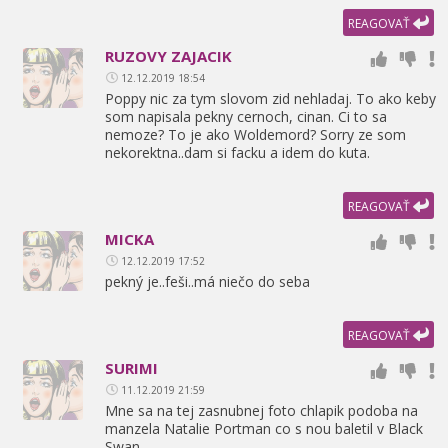
REAGOVAŤ
RUZOVY ZAJACIK
12.12.2019 18:54
Poppy nic za tym slovom zid nehladaj. To ako keby
som napisala pekny cernoch,
cinan. Ci to sa
nemoze? To je ako Woldemord? Sorry ze som
nekorektna..dam si facku a idem do kuta.
REAGOVAŤ
MICKA
12.12.2019 17:52
pekný je..feši..má niečo do seba
REAGOVAŤ
SURIMI
11.12.2019 21:59
Mne sa na tej zasnubnej foto chlapik podoba na
manzela Natalie Portman co s nou baletil v Black
Swan…