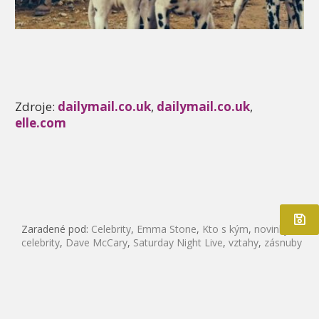
Zdroje:
dailymail.co.uk
,
dailymail.co.uk
,
elle.com
Zaradené pod:
Celebrity
,
Emma Stone
,
Kto s kým
,
novinky
,
celebrity
,
Dave McCary
,
Saturday Night Live
,
vztahy
,
zásnuby