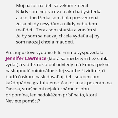
Môj názor na deti sa vekom zmenil.
Nikdy som nepracovala ako babysitterka
a ako tínedžerka som bola presvedčená,
že sa nikdy nevydám a nikdy nebudem
mať deti. Teraz som staršia a vravím si,
že by som sa naozaj chcela vydať a aj by
som naozaj chcela mať deti.
Pre augustové vydanie Elle Emmu vyspovedala
Jennifer Lawrence
(ktorá sa medzitým tiež stihla
vydať) a vidíte, rok a pol odvtedy má Emma pekne
našliapnuté minimálne k tej svadbe. Uvidíme, či
budú čoskoro nasledovať aj deti, snúbencom
každopádne gratulujeme. A ako sa tak pozerám na
Dave-a, strašne mi nejakú známu osobu
pripomína, len nedokážem prísť na to, ktorú.
Neviete pomôcť?