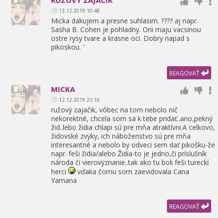
RUZOVY ZAJACIK
13.12.2019 10:48
Micka dakujem a presne suhlasim. ???? aj napr.
Sasha B. Cohen je pohladny. Oni maju vacsinou
ostre rysy tvare a krasne oci. Dobry napad s
pikoskou. ˘
REAGOVAŤ
MICKA
12.12.2019 23:16
ružový zajačik,
vôbec na tom nebolo nič
nekorektné,
chcela som sa k tebe pridať..ano,
pekný
žid..lebo židia chlapi sú pre mňa atraktívni.A celkovo,
židovské zvyky,
ich náboženstvo sú pre mňa
interesantné a nebolo by odveci sem dať pikošku-že
napr. feši židia/alebo Židia-to je jedno,
či príslušník
národa či vierovyznanie..tak ako tu boli feši tureckí
herci
vďaka čomu som zaevidovala Cana
Yamana
REAGOVAŤ