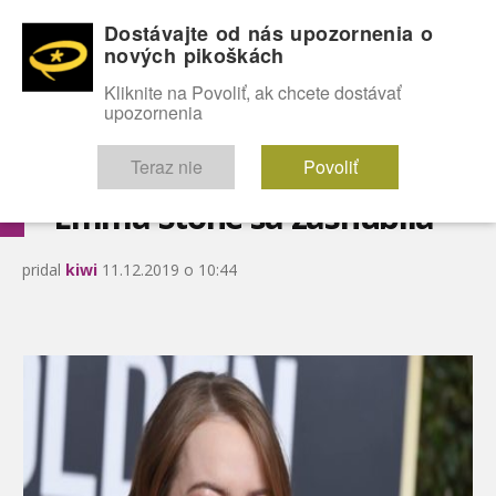
Dostávajte od nás upozornenia o
nových pikoškách
OMG!
SEXICE
ŠTÝL
CELEBRITY
hABECEDA
FÓRUM
Kliknite na Povoliť, ak chcete dostávať
upozornenia
Diskutuje vo FÓRACH
Teraz nie
Povoliť
Emma Stone sa zasnúbila
pridal
kiwi
11.12.2019 o 10:44