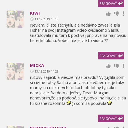
REAGOVAŤ
KIWI
13.12.2019 15:18
Neviem,
či ste zachytili,
ale nedávno zavesila Isla
Fisher na svoj Instagram video cvičiaceho Sashu.
Gratulovala mu tam k poctivej príprave na najnovšiu
hereckú úlohu. Vôbec nie je zlé to video ??
REAGOVAŤ
MICKA
13.12.2019 14:29
ružový zajačik-a vieš,
že más pravdu? Vygúglila som
si civilné fotky Sashu a on vlastne vôbec nie je taký
márny..na niektorých fotkách obdobný typ ako
napr.Javier Bardem a Jeffrey Dean Morgan-
nehovorím,
že sa podobá,
ale typovo.. ha ha,
ale si sa
tu krásne rozohnila
)) som sa pobavila
REAGOVAŤ