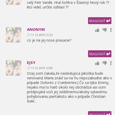
celý Petr Vaněk. Hral šoféra v Šťastný Nový rok ??
kto videl,
určite súhlasí ??
REAGOVAŤ
ANONYM
11.12.2019 12:22
co je na jej nose prasacie?
REAGOVAŤ
EJSY
11.12.2019 12:00
Ozaj som čakala,
že nasledujúca pikoška bude
venovaná Marie,
snáď sa na ňu nepozabudne ako v
prípade Dolores z Cranberries:( Čo sa týka Emmy,
nejako ma to haló okolo nej obchádza-asi som
predpojatá voči jej zvláštnemu/akoby sykavému
pohybovaniu piertakisto ako v prípade Christian
Bale..
REAGOVAŤ