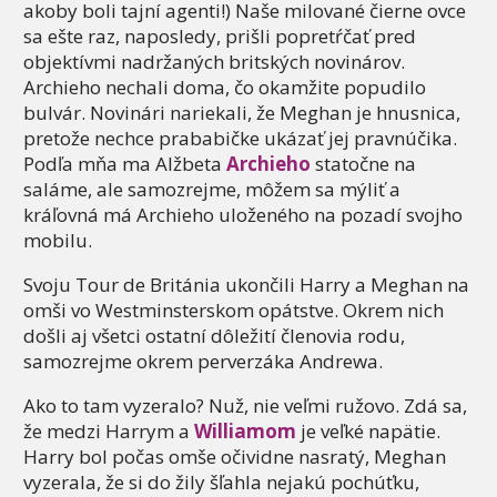
akoby boli tajní agenti!) Naše milované čierne ovce
sa ešte raz, naposledy, prišli popretŕčať pred
objektívmi nadržaných britských novinárov.
Archieho nechali doma, čo okamžite popudilo
bulvár. Novinári nariekali, že Meghan je hnusnica,
pretože nechce prababičke ukázať jej pravnúčika.
Podľa mňa ma Alžbeta
Archieho
statočne na
saláme, ale samozrejme, môžem sa mýliť a
kráľovná má Archieho uloženého na pozadí svojho
mobilu.
Svoju Tour de Británia ukončili Harry a Meghan na
omši vo Westminsterskom opátstve. Okrem nich
došli aj všetci ostatní dôležití členovia rodu,
samozrejme okrem perverzáka Andrewa.
Ako to tam vyzeralo? Nuž, nie veľmi ružovo. Zdá sa,
že medzi Harrym a
Williamom
je veľké napätie.
Harry bol počas omše očividne nasratý, Meghan
vyzerala, že si do žily šľahla nejakú pochúťku,