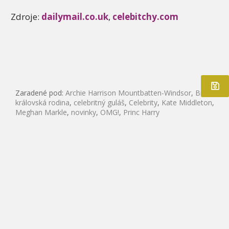
Zdroje:
dailymail.co.uk
,
celebitchy.com
Zaradené pod:
Archie Harrison Mountbatten-Windsor
,
Britská
královská rodina
,
celebritný guláš
,
Celebrity
,
Kate Middleton
,
Meghan Markle
,
novinky
,
OMG!
,
Princ Harry