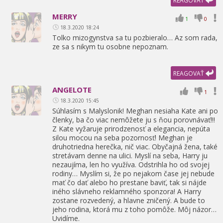
REAGOVAŤ
MERRY
1
0
18.3.2020 18:24
Tolko mizogynstva sa tu pozbieralo… Az som rada,
ze sa s nikym tu osobne nepoznam.
REAGOVAŤ
ANGELOTE
1
18.3.2020 15:45
Súhlasím s Malyslonik! Meghan nesiaha Kate ani po
členky,
ba čo viac nemôžete ju s ňou porovnávať!!!
Z Kate vyžaruje prirodzenosť a elegancia,
nepúta
silou mocou na seba pozornosť! Meghan je
druhotriedna herečka,
nič viac. Obyčajná žena,
také
stretávam denne na ulici. Myslí na seba,
Harry ju
nezaujíma,
len ho využíva. Odstrihla ho od svojej
rodiny… Myslím si,
že po nejakom čase jej nebude
mať čo dať alebo ho prestane baviť,
tak si nájde
iného slávneho reklamného sponzora! A Harry
zostane rozvedený,
a hlavne zničený. A bude to
jeho rodina,
ktorá mu z toho pomôže. Môj názor…
Uvidíme.