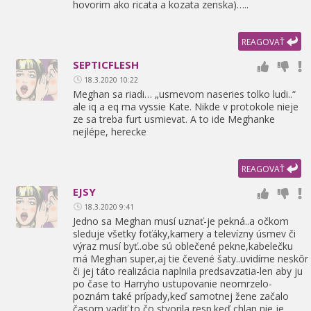
hovorim ako ricata a kozata zenska)…..
REAGOVAŤ
SEPTICFLESH
18.3.2020 10:22
Meghan sa riadi… „usmevom naseries tolko ludi..“
ale iq a eq ma vyssie Kate. Nikde v protokole nieje
ze sa treba furt usmievat. A to ide Meghanke
nejlépe,
herecke
REAGOVAŤ
EJSY
18.3.2020 9:41
Jedno sa Meghan musí uznať-je pekná..a očkom
sleduje všetky foťáky,
kamery a televízny úsmev či
výraz musí byť..obe sú oblečené pekne,
kabelečku
má Meghan super,
aj tie čevené šaty..uvidíme neskôr
či jej táto realizácia naplnila predsavzatia-len aby ju
po čase to Harryho ustupovanie neomrzelo-
poznám také prípady,
keď samotnej žene začalo
časom vadiť to čo stvorila,
resp.keď chlap nie je