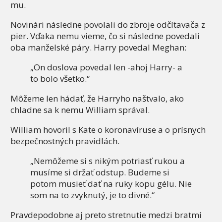
mu.
Novinári následne povolali do zbroje odčítavača z
pier. Vďaka nemu vieme, čo si následne povedali
oba manželské páry. Harry povedal Meghan:
„On doslova povedal len -ahoj Harry- a
to bolo všetko.“
Môžeme len hádať, že Harryho naštvalo, ako
chladne sa k nemu William správal.
William hovoril s Kate o koronavíruse a o prísnych
bezpečnostných pravidlách.
„Nemôžeme si s nikým potriasť rukou a
musíme si držať odstup. Budeme si
potom musieť dať na ruky kopu gélu. Nie
som na to zvyknutý, je to divné.“
Pravdepodobne aj preto stretnutie medzi bratmi