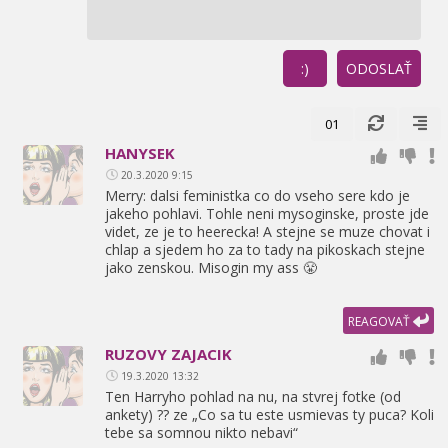
:)
ODOSLAŤ
01
HANYSEK
20.3.2020 9:15
Merry: dalsi feministka co do vseho sere kdo je
jakeho pohlavi. Tohle neni mysoginske,
proste jde
videt,
ze je to heerecka! A stejne se muze chovat i
chlap a sjedem ho za to tady na pikoskach stejne
jako zenskou. Misogin my ass 😤
REAGOVAŤ
RUZOVY ZAJACIK
19.3.2020 13:32
Ten Harryho pohlad na nu,
na stvrej fotke (od
ankety) ?? ze „Co sa tu este usmievas ty puca? Koli
tebe sa somnou nikto nebavi“