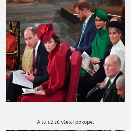
A tu už sú všetci pokope.