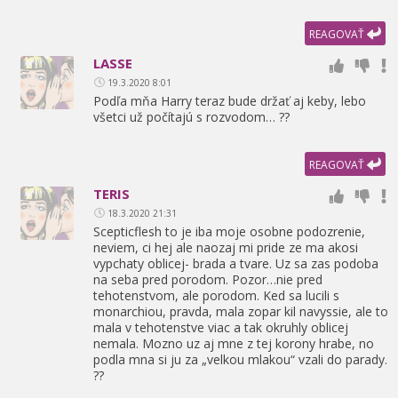
REAGOVAŤ
LASSE
19.3.2020 8:01
Podľa mňa Harry teraz bude držať aj keby,
lebo
všetci už počítajú s rozvodom… ??
REAGOVAŤ
TERIS
18.3.2020 21:31
Scepticflesh to je iba moje osobne podozrenie,
neviem,
ci hej ale naozaj mi pride ze ma akosi
vypchaty oblicej- brada a tvare. Uz sa zas podoba
na seba pred porodom. Pozor…nie pred
tehotenstvom,
ale porodom. Ked sa lucili s
monarchiou,
pravda,
mala zopar kil navyssie,
ale to
mala v tehotenstve viac a tak okruhly oblicej
nemala. Mozno uz aj mne z tej korony hrabe,
no
podla mna si ju za „velkou mlakou“ vzali do parady.
??