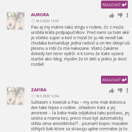
REAGOVAŤ
AURORA
18.3.2020 12:59
Pau aj my máme takú strigu v rodine,
čo z muža
urobila kráľa podpapučníkov. Pred nami sa tvári aké
je všetko super a keď si myslí že ju nik nevidí tak
chudáka komanduje jedna radosť a on len sklopí uši
plesinu a robí čo má nakazane. Všetci čakáme
dokedy ten teror vydrží. A k tomu že Kate vyzerá
staršie ako Meg,
myslím že tri deti a jedno je dosť
rozdiel.
REAGOVAŤ
ZAFIRA
18.3.2020 12:04
Suhlasim s Kvietok a Pau – my sme mali dokonca
dve take tepse v rodine…ohladom Kate a jej
anorexie – ta baba mala odjakziva taku postavu,
jej
sestra a mama tiez,
preco musi byt automaticky
stihla zena anorekticka??….poznam kopec masaker
stihlych bab ktore sa stravuju uplne normalne (a to