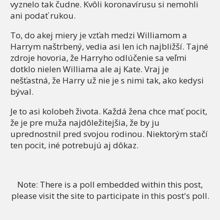
vyznelo tak čudne. Kvôli koronavírusu si nemohli
ani podať rukou.
To, do akej miery je vzťah medzi Williamom a
Harrym naštrbený, vedia asi len ich najbližší. Tajné
zdroje hovoria, že Harryho odlúčenie sa veľmi
dotklo nielen Williama ale aj Kate. Vraj je
nešťastná, že Harry už nie je s nimi tak, ako kedysi
býval.
Je to asi kolobeh života. Každá žena chce mať pocit,
že je pre muža najdôležitejšia, že by ju
uprednostnil pred svojou rodinou. Niektorým stačí
ten pocit, iné potrebujú aj dôkaz.
Note: There is a poll embedded within this post,
please visit the site to participate in this post's poll.