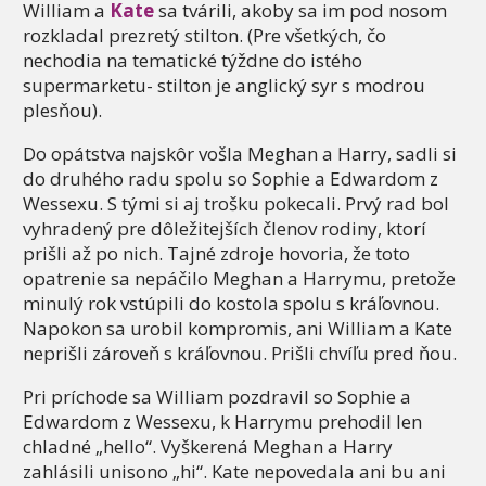
William a
Kate
sa tvárili, akoby sa im pod nosom
rozkladal prezretý stilton. (Pre všetkých, čo
nechodia na tematické týždne do istého
supermarketu- stilton je anglický syr s modrou
plesňou).
Do opátstva najskôr vošla Meghan a Harry, sadli si
do druhého radu spolu so Sophie a Edwardom z
Wessexu. S tými si aj trošku pokecali. Prvý rad bol
vyhradený pre dôležitejších členov rodiny, ktorí
prišli až po nich. Tajné zdroje hovoria, že toto
opatrenie sa nepáčilo Meghan a Harrymu, pretože
minulý rok vstúpili do kostola spolu s kráľovnou.
Napokon sa urobil kompromis, ani William a Kate
neprišli zároveň s kráľovnou. Prišli chvíľu pred ňou.
Pri príchode sa William pozdravil so Sophie a
Edwardom z Wessexu, k Harrymu prehodil len
chladné „hello“. Vyškerená Meghan a Harry
zahlásili unisono „hi“. Kate nepovedala ani bu ani