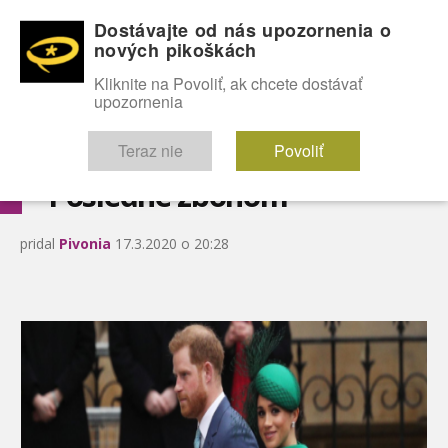
Dostávajte od nás upozornenia o
nových pikoškách
OMG!
SEXICE
ŠTÝL
CELEBRITY
hABECEDA
FÓRUM
Kliknite na Povoliť, ak chcete dostávať
upozornenia
Diskutuje vo FÓRACH
Teraz nie
Povoliť
Posledné zbohom
pridal
Pivonia
17.3.2020 o 20:28