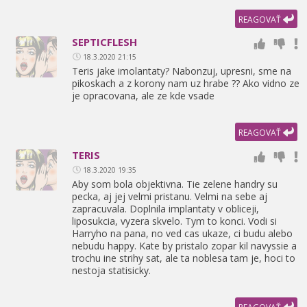
REAGOVAŤ
SEPTICFLESH
18.3.2020 21:15
Teris jake imolantaty? Nabonzuj,
upresni,
sme na
pikoskach a z korony nam uz hrabe ?? Ako vidno ze
je opracovana,
ale ze kde vsade
REAGOVAŤ
TERIS
18.3.2020 19:35
Aby som bola objektivna. Tie zelene handry su
pecka,
aj jej velmi pristanu. Velmi na sebe aj
zapracuvala. Doplnila implantaty v obliceji,
liposukcia,
vyzera skvelo. Tym to konci. Vodi si
Harryho na pana,
no ved cas ukaze,
ci budu alebo
nebudu happy. Kate by pristalo zopar kil navyssie a
trochu ine strihy sat,
ale ta noblesa tam je,
hoci to
nestoja statisicky.