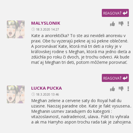
REAGOVAŤ
MALYSLONIK
18.3.2020 14:27
Kate a anorektička? To ste asi nevideli anorexiu v
praxi. Obe tu vyzerajú pekne aj sú pekne oblečené.
A porovnávať Kate,
ktorá má tri deti a roky je v
kráľovskej rodine s Meghan,
ktorá ma jedno dieťa a
zdúchla po roku či dvoch,
je trochu odveci. Ak bude
mať aj Meghan tri deti,
potom môžeme porovnať.
REAGOVAŤ
LUCKA PUCKA
18.3.2020 13:46
Meghan zelene a cervene saty do Royal hall du
uzasne. Naozaj paradne obe. Kate je fakt vysusena..
Meghanin usmev zaradujem do kategorii :
vitazoslavnost,
nadradenost,
ulava.. Fskt to vyhrala
a ak ma Harryho aspon trochu rada tak je zahojena.