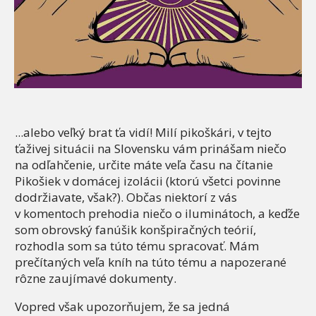
...alebo veľký brat ťa vidí! Milí pikoškári, v tejto
ťaživej situácii na Slovensku vám prinášam niečo
na odľahčenie, určite máte veľa času na čítanie
Pikošiek v domácej izolácii (ktorú všetci povinne
dodržiavate, však?). Občas niektorí z vás
v komentoch prehodia niečo o iluminátoch, a keďže
som obrovský fanúšik konšpiračných teórií,
rozhodla som sa túto tému spracovať. Mám
prečítaných veľa kníh na túto tému a napozerané
rôzne zaujímavé dokumenty.
Vopred však upozorňujem, že sa jedná