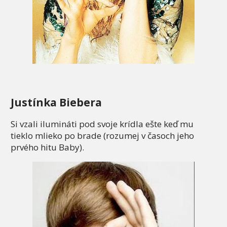
Justínka Biebera
Si vzali ilumináti pod svoje krídla ešte keď mu
tieklo mlieko po brade (rozumej v časoch jeho
prvého hitu Baby).