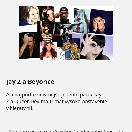
Jay Z a Beyonce
Asi najpodozrievanejší je tento párik. Jay
Z a Queen Bey majú mať vysoké postavenie
v hierarchii.
Nie, toto neznamená veľkosť vagíny jeho ženy, ale