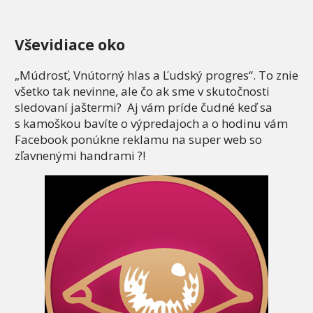
Vševidiace oko
„Múdrosť, Vnútorný hlas a Ľudský progres“. To znie
všetko tak nevinne, ale čo ak sme v skutočnosti
sledovaní jaštermi? Aj vám príde čudné keď sa
s kamoškou bavíte o výpredajoch a o hodinu vám
Facebook ponúkne reklamu na super web so
zľavnenými handrami ?!