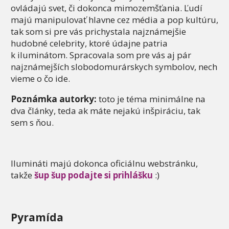
ovládajú svet, či dokonca mimozemšťania. Ľudí
majú manipulovať hlavne cez média a pop kultúru,
tak som si pre vás prichystala najznámejšie
hudobné celebrity, ktoré údajne patria
k iluminátom. Spracovala som pre vás aj pár
najznámejších slobodomurárskych symbolov, nech
vieme o čo ide.
Poznámka autorky:
toto je téma minimálne na
dva články, teda ak máte nejakú inšpiráciu, tak
sem s ňou.
Ilumináti majú dokonca oficiálnu webstránku,
takže
šup šup podajte si prihlášku
:)
Pyramída