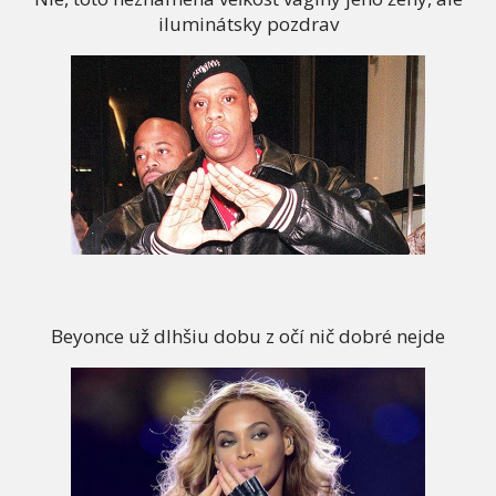
iluminátsky pozdrav
Beyonce už dlhšiu dobu z očí nič dobré nejde