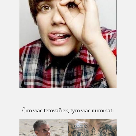
Čím viac tetovačiek, tým viac ilumináti