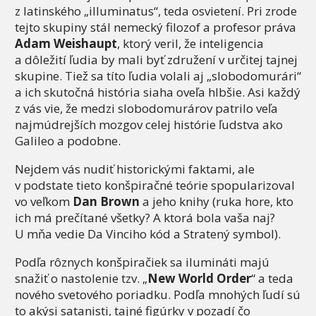
z latinského „illuminatus“, teda osvietení. Pri zrode
tejto skupiny stál nemecký filozof a profesor práva
Adam Weishaupt
, ktorý veril, že inteligencia
a dôležití ľudia by mali byť združení v určitej tajnej
skupine. Tiež sa títo ľudia volali aj „slobodomurári“
a ich skutočná história siaha oveľa hlbšie. Asi každý
z vás vie, že medzi slobodomurárov patrilo veľa
najmúdrejších mozgov celej histórie ľudstva ako
Galileo a podobne.
Nejdem vás nudiť historickými faktami, ale
v podstate tieto konšpiračné teórie spopularizoval
vo veľkom
Dan Brown
a jeho knihy (ruka hore, kto
ich má prečítané všetky? A ktorá bola vaša naj?
U mňa vedie Da Vinciho kód a Stratený symbol).
Podľa rôznych konšpiračiek sa ilumináti majú
snažiť o nastolenie tzv. „
New World Order
“ a teda
nového svetového poriadku. Podľa mnohých ľudí sú
to akýsi satanisti, tajné figúrky v pozadí čo