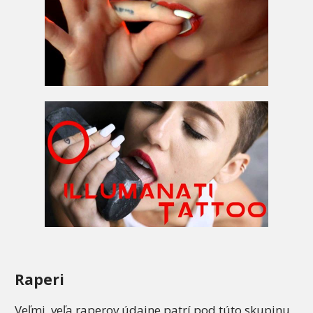
Raperi
Veľmi veľa raperov údajne patrí pod túto skupinu