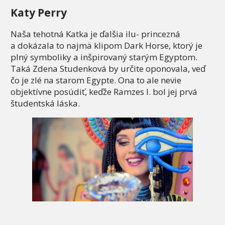
Katy Perry
Naša tehotná Katka je ďalšia ilu- princezná
a dokázala to najmä klipom Dark Horse, ktorý je
plný symboliky a inšpirovaný starým Egyptom.
Taká Zdena Studenková by určite oponovala, veď
čo je zlé na starom Egypte. Ona to ale nevie
objektívne posúdiť, keďže Ramzes I. bol jej prvá
študentská láska.