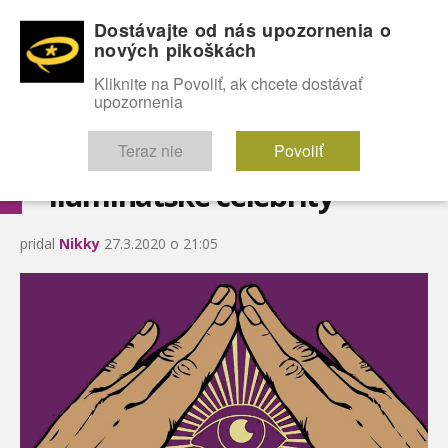
Dostávajte od nás upozornenia o
nových pikoškách
OMG!
SEXICE
ŠTÝL
CELEBRITY
hABECEDA
FÓRUM
Kliknite na Povoliť, ak chcete dostávať
upozornenia
Diskutuje vo FÓRACH
Teraz nie
Povoliť
Iluminátske celebrity
pridal
Nikky
27.3.2020 o 21:05