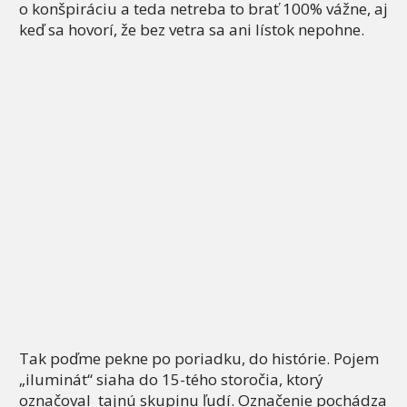
o konšpiráciu a teda netreba to brať 100% vážne, aj
keď sa hovorí, že bez vetra sa ani lístok nepohne.
Tak poďme pekne po poriadku, do histórie. Pojem
„iluminát“ siaha do 15-tého storočia, ktorý
označoval tajnú skupinu ľudí. Označenie pochádza