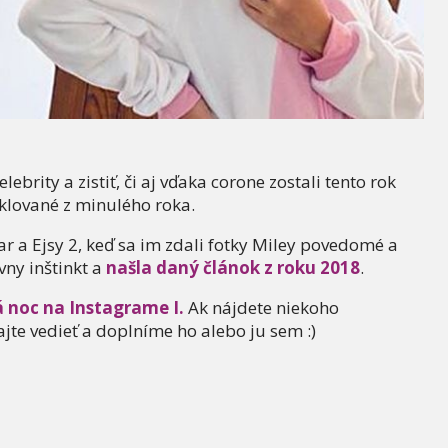
ebrity a zistiť, či aj vďaka corone zostali tento rok
yklované z minulého roka.
gar a Ejsy 2, keď sa im zdali fotky Miley povedomé a
vny inštinkt a
našla daný článok z roku 2018
.
á noc na Instagrame I.
Ak nájdete niekoho
jte vedieť a doplníme ho alebo ju sem :)