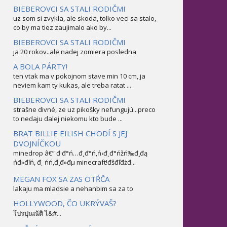
BIEBEROVCI SA STALI RODIČMI
uz som si zvykla, ale skoda, tolko veci sa stalo,
co by ma tiez zaujimalo ako by...
BIEBEROVCI SA STALI RODIČMI
ja 20 rokov..ale nadej zomiera posledna
A BOLA PÁRTY!
ten vtak ma v pokojnom stave min 10 cm, ja
neviem kam ty kukas, ale treba ratat ...
BIEBEROVCI SA STALI RODIČMI
strašne divné, ze uz pikošky nefungujú...preco
to nedaju dalej niekomu kto bude ...
BRAT BILLIE EILISH CHODÍ S JEJ
DVOJNÍČKOU
minedrop â€” đ·đ°ń…đ˛đ°ń‚ń‹đ˛đ°ńžń‰đ¸đą
ńđ»đľń‚ đ˛ ńń‚đ¸đ»đµ minecraft!đšđľđżđ...
MEGAN FOX SA ZAS OTŔČA
lakaju ma mladsie a nehanbim sa za to
HOLLYWOOD, ČO UKRÝVAŠ?
โปรปุนณัติ ไ&#...