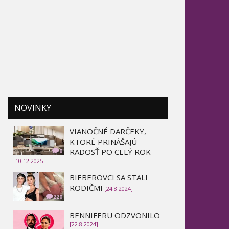
NOVINKY
VIANOČNÉ DARČEKY,
KTORÉ PRINÁŠAJÚ
RADOSŤ PO CELÝ ROK
0
[10.12 2025]
BIEBEROVCI SA STALI
RODIČMI
[24.8 2024]
220
BENNIFERU ODZVONILO
[22.8 2024]