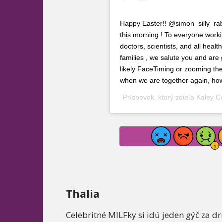
Happy Easter!! @simon_silly_rabb
this morning ! To everyone workin
doctors, scientists, and all healt
families , we salute you and are
likely FaceTiming or zooming the
when we are together again, how
Príspevok, ktorý zdieľa
Kaley C
Thalia
Celebritné MILFky si idú jeden gýč za d