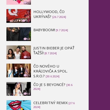
31
HOLLYWOOD, ČO
UKRÝVAŠ?
[26.7 2024]
137
BABYBOOM!
[9.7 2024]
64
JUSTIN BIEBER JE OPÄŤ
ŤAŽŠÍ!
[8.7 2024]
33
ČO NOVÉHO U
KRÁĽOVIČA A SPOL.
S.R.O.?
35
[30.6 2024]
ČO JE S BEYONCÉ?
[30.6
2024]
58
CELEBRITNÝ REMIX
[27.6
2024]