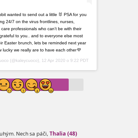
it wanted to send out a little 🐰 PSA for you
g 24/7 on the virus frontlines, nurses,
h care professionals who can’t be with their
 grateful to you.. and to everyone else most
ir Easter brunch, lets be reminded next year
 lucky we really are to have each other💜
uoco
(@kaleycuoco),
12 Apr 2020 o 9:22 PDT
ruhým. Nech sa páči,
Thalia (48)