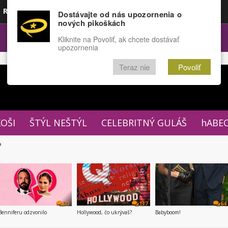
Rozprávky
Funny
Docu
Dostávajte od nás upozornenia o
nových pikoškách
OPULÁRNE
FÓRUM
Kliknite na Povoliť, ak chcete dostávať
upozornenia
Teraz nie
Povoliť
XOŠI
ŠTÝL NEŠTÝL
CELEBRITNÝ GULÁŠ
hABE
P
31
137
64
Benniferu odzvonilo
Hollywood, čo ukrývaš?
Babyboom!