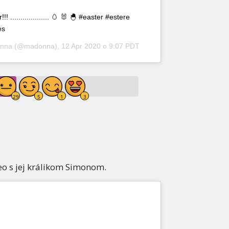
................... 🥚 🐰 🐣 #easter #estere
es
nna
(@madonna),
12 Apr 2020 o 9:07 PDT
eo s jej králikom Simonom.