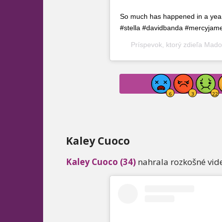
So much has happened in a year!!! 
#stella #davidbanda #mercyjam
Príspevok, ktorý zdieľa
Mado
Kaley Cuoco
Kaley Cuoco (34)
nahrala rozkošné vid