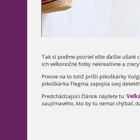
Tak si poďme pozrieť ešte ďalšie ušaté cel
ich veľkonočné fotky nekreatívne a zrec
Presne na to totiž prišli pikoškárky Vul
pikoškárka Flegma zapojila svoj detektí
Predchádzajúci článok nájdete tu:
Veľk
zaujímavého, kto by tu nemal chýbať, da