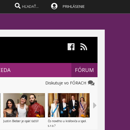
PRIHLÁSENIE
CEDA
FÓRUM
Diskutuje vo FÓRACH
33
35
Justin Bieber je opäť ťažší!
Čo nového u kráľoviča a spol.
s.r.o.?