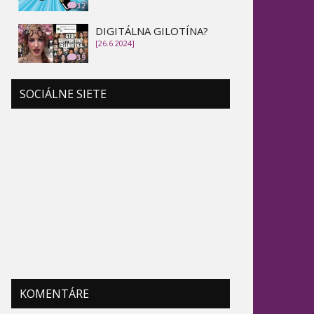
32
DIGITÁLNA GILOTÍNA?
[26.6 2024]
39
SOCIÁLNE SIETE
KOMENTÁRE