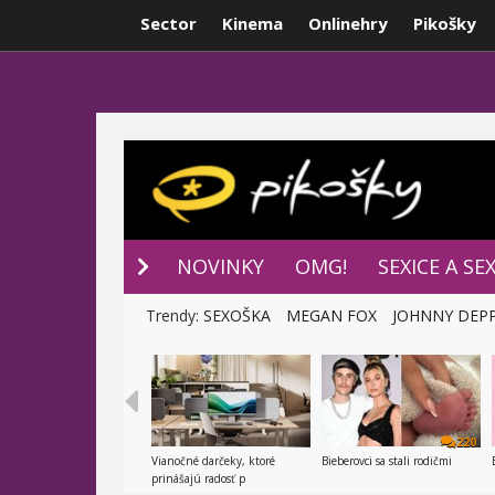
Sector
Kinema
Onlinehry
Pikošky
NOVINKY
P
NOVINKY
OMG!
SEXICE A SE
Trendy:
SEXOŠKA
MEGAN FOX
JOHNNY DEP
220
Vianočné darčeky, ktoré
Bieberovci sa stali rodičmi
prinášajú radosť p