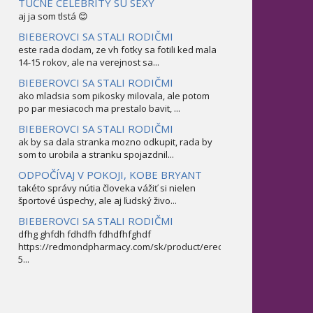
TUČNÉ CELEBRITY SÚ SEXY
aj ja som tlstá 😊
BIEBEROVCI SA STALI RODIČMI
este rada dodam, ze vh fotky sa fotili ked mala
14-15 rokov, ale na verejnost sa...
BIEBEROVCI SA STALI RODIČMI
ako mladsia som pikosky milovala, ale potom
po par mesiacoch ma prestalo bavit, ...
BIEBEROVCI SA STALI RODIČMI
ak by sa dala stranka mozno odkupit, rada by
som to urobila a stranku spojazdnil...
ODPOČÍVAJ V POKOJI, KOBE BRYANT
takéto správy nútia človeka vážiť si nielen
športové úspechy, ale aj ľudský živo...
BIEBEROVCI SA STALI RODIČMI
dfhg ghfdh fdhdfh fdhdfhfghdf
https://redmondpharmacy.com/sk/product/erectofil-
5...