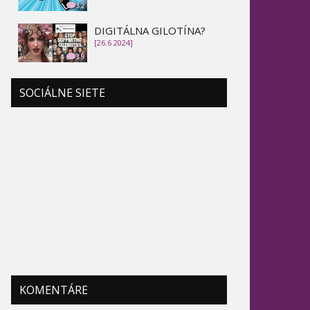
32
DIGITÁLNA GILOTÍNA?
[26.6 2024]
39
SOCIÁLNE SIETE
KOMENTÁRE