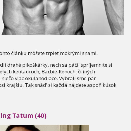
ohto článku môžete trpieť mokrými snami.
dli drahé pikoškárky, nech sa páči, spríjemnite si
elých kentauroch, Barbie-Kenoch, či iných
 niečo viac okulahodiace. Vybrali sme pár
osi krajšiu. Tak snáď' si každá nájdete aspoň kúsok
ing Tatum (40)