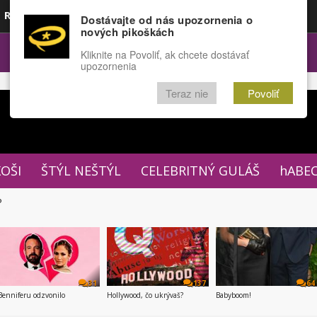
Rozprávky
Funny
Docu
Dostávajte od nás upozornenia o
nových pikoškách
OPULÁRNE
FÓRUM
Kliknite na Povoliť, ak chcete dostávať
upozornenia
Teraz nie
Povoliť
XOŠI
ŠTÝL NEŠTÝL
CELEBRITNÝ GULÁŠ
hABE
P
31
137
64
Benniferu odzvonilo
Hollywood, čo ukrývaš?
Babyboom!