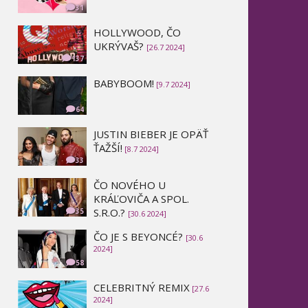
31
HOLLYWOOD, ČO
UKRÝVAŠ?
[26.7 2024]
137
BABYBOOM!
[9.7 2024]
64
JUSTIN BIEBER JE OPÄŤ
ŤAŽŠÍ!
[8.7 2024]
33
ČO NOVÉHO U
KRÁĽOVIČA A SPOL.
S.R.O.?
35
[30.6 2024]
ČO JE S BEYONCÉ?
[30.6
2024]
58
CELEBRITNÝ REMIX
[27.6
2024]