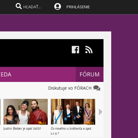
PRIHLÁSENIE
CEDA
FÓRUM
Diskutuje vo FÓRACH
33
35
Justin Bieber je opäť ťažší!
Čo nového u kráľoviča a spol.
s.r.o.?