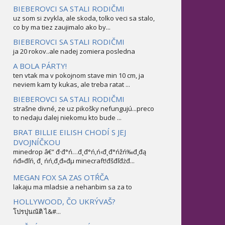
BIEBEROVCI SA STALI RODIČMI
uz som si zvykla, ale skoda, tolko veci sa stalo,
co by ma tiez zaujimalo ako by...
BIEBEROVCI SA STALI RODIČMI
ja 20 rokov..ale nadej zomiera posledna
A BOLA PÁRTY!
ten vtak ma v pokojnom stave min 10 cm, ja
neviem kam ty kukas, ale treba ratat ...
BIEBEROVCI SA STALI RODIČMI
strašne divné, ze uz pikošky nefungujú...preco
to nedaju dalej niekomu kto bude ...
BRAT BILLIE EILISH CHODÍ S JEJ
DVOJNÍČKOU
minedrop â€” đ·đ°ń…đ˛đ°ń‚ń‹đ˛đ°ńžń‰đ¸đą
ńđ»đľń‚ đ˛ ńń‚đ¸đ»đµ minecraft!đšđľđżđ...
MEGAN FOX SA ZAS OTŔČA
lakaju ma mladsie a nehanbim sa za to
HOLLYWOOD, ČO UKRÝVAŠ?
โปรปุนณัติ ไ&#...