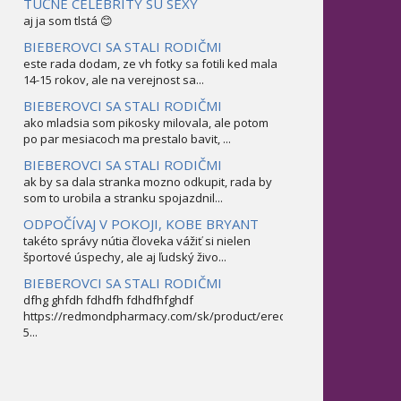
TUČNÉ CELEBRITY SÚ SEXY
aj ja som tlstá 😊
BIEBEROVCI SA STALI RODIČMI
este rada dodam, ze vh fotky sa fotili ked mala
14-15 rokov, ale na verejnost sa...
BIEBEROVCI SA STALI RODIČMI
ako mladsia som pikosky milovala, ale potom
po par mesiacoch ma prestalo bavit, ...
BIEBEROVCI SA STALI RODIČMI
ak by sa dala stranka mozno odkupit, rada by
som to urobila a stranku spojazdnil...
ODPOČÍVAJ V POKOJI, KOBE BRYANT
takéto správy nútia človeka vážiť si nielen
športové úspechy, ale aj ľudský živo...
BIEBEROVCI SA STALI RODIČMI
dfhg ghfdh fdhdfh fdhdfhfghdf
https://redmondpharmacy.com/sk/product/erectofil-
5...