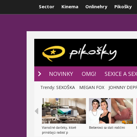
Sector
Kinema
Onlinehry
Pikošky
NOVINKY
P
NOVINKY
OMG!
SEXICE A SE
Trendy:
SEXOŠKA
MEGAN FOX
JOHNNY DEP
220
Vianočné darčeky, ktoré
Bieberovci sa stali rodičmi
prinášajú radosť p