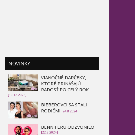
NOVINKY
VIANOČNÉ DARČEKY,
KTORÉ PRINÁŠAJÚ
RADOSŤ PO CELÝ ROK
0
[10.12 2025]
BIEBEROVCI SA STALI
RODIČMI
[24.8 2024]
220
BENNIFERU ODZVONILO
[22.8 2024]