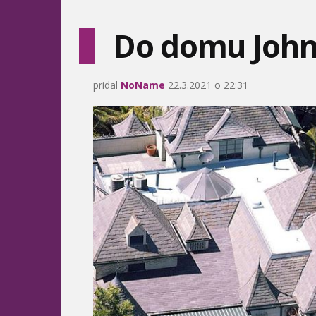
Do domu John
pridal
NoName
22.3.2021 o 22:31