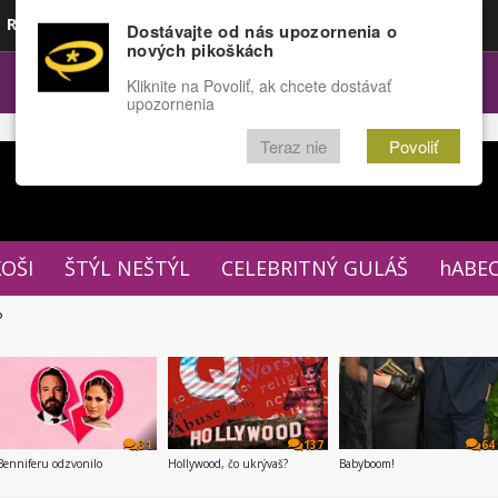
Rozprávky
Funny
Docu
Dostávajte od nás upozornenia o
nových pikoškách
OPULÁRNE
FÓRUM
Kliknite na Povoliť, ak chcete dostávať
upozornenia
Teraz nie
Povoliť
XOŠI
ŠTÝL NEŠTÝL
CELEBRITNÝ GULÁŠ
hABE
P
31
137
64
Benniferu odzvonilo
Hollywood, čo ukrývaš?
Babyboom!