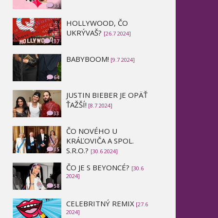
31
HOLLYWOOD, ČO
UKRÝVAŠ?
[26.7 2024]
137
BABYBOOM!
[9.7 2024]
64
JUSTIN BIEBER JE OPÄŤ
ŤAŽŠÍ!
[8.7 2024]
33
ČO NOVÉHO U
KRÁĽOVIČA A SPOL.
S.R.O.?
35
[30.6 2024]
ČO JE S BEYONCÉ?
[30.6
2024]
58
CELEBRITNÝ REMIX
[27.6
2024]