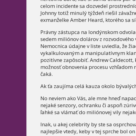
celom incidente sa dozvedel prostredníct
Johnny totiž minulý týždeň riešil závažne
exmanželke Amber Heard, ktorého sa síc
Právny zástupca na londýnskom odvola
sedem miliónov dolárov z rozvodového vy
Nemocnica údajne v liste uviedla, že ži
vykalkulovaným a manipulatívnym klam
pozitívne zapôsobiť. Andrew Caldecott, k
možnosť obnovenia procesu vzhľadom na 
čaká.
Ak ťa zaujíma celá kauza okolo bývalý
No neviem ako Vás, ale mne hneď napadl
nejaké senzory, ochranku či aspoň zúri
ľahké sa vlámať do miliónovej vily nejak
Inak, u akej celebrity by ste sa osprchova
najlepšie vtedy, keby v tej sprche bol o