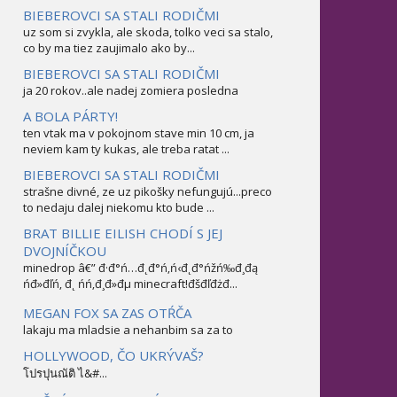
BIEBEROVCI SA STALI RODIČMI
uz som si zvykla, ale skoda, tolko veci sa stalo,
co by ma tiez zaujimalo ako by...
BIEBEROVCI SA STALI RODIČMI
ja 20 rokov..ale nadej zomiera posledna
A BOLA PÁRTY!
ten vtak ma v pokojnom stave min 10 cm, ja
neviem kam ty kukas, ale treba ratat ...
BIEBEROVCI SA STALI RODIČMI
strašne divné, ze uz pikošky nefungujú...preco
to nedaju dalej niekomu kto bude ...
BRAT BILLIE EILISH CHODÍ S JEJ
DVOJNÍČKOU
minedrop â€” đ·đ°ń…đ˛đ°ń‚ń‹đ˛đ°ńžń‰đ¸đą
ńđ»đľń‚ đ˛ ńń‚đ¸đ»đµ minecraft!đšđľđżđ...
MEGAN FOX SA ZAS OTŔČA
lakaju ma mladsie a nehanbim sa za to
HOLLYWOOD, ČO UKRÝVAŠ?
โปรปุนณัติ ไ&#...