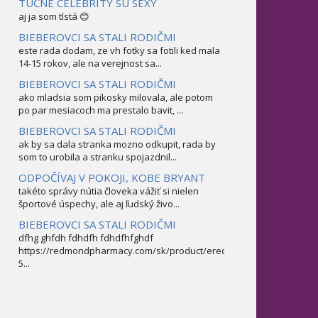
TUČNÉ CELEBRITY SÚ SEXY
aj ja som tlstá 😊
BIEBEROVCI SA STALI RODIČMI
este rada dodam, ze vh fotky sa fotili ked mala
14-15 rokov, ale na verejnost sa...
BIEBEROVCI SA STALI RODIČMI
ako mladsia som pikosky milovala, ale potom
po par mesiacoch ma prestalo bavit, ...
BIEBEROVCI SA STALI RODIČMI
ak by sa dala stranka mozno odkupit, rada by
som to urobila a stranku spojazdnil...
ODPOČÍVAJ V POKOJI, KOBE BRYANT
takéto správy nútia človeka vážiť si nielen
športové úspechy, ale aj ľudský živo...
BIEBEROVCI SA STALI RODIČMI
dfhg ghfdh fdhdfh fdhdfhfghdf
https://redmondpharmacy.com/sk/product/erectofil-
5...