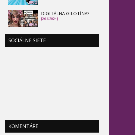
32
DIGITÁLNA GILOTÍNA?
[26.6 2024]
39
SOCIÁLNE SIETE
KOMENTÁRE