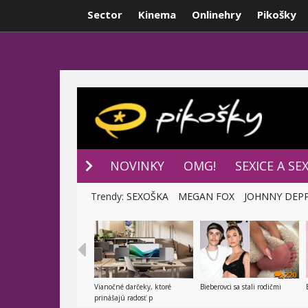
Sector
Kinema
Onlinehry
Pikošky
NOVINKY
P
NOVINKY
OMG!
SEXICE A SE
Trendy:
SEXOŠKA
MEGAN FOX
JOHNNY DEP
220
Vianočné darčeky, ktoré
Bieberovci sa stali rodičmi
prinášajú radosť p