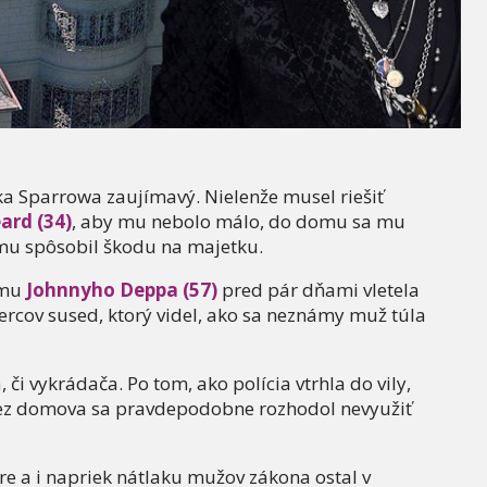
ka Sparrowa zaujímavý. Nielenže musel riešiť
rd (34)
, aby mu nebolo málo, do domu sa mu
mu spôsobil škodu na majetku.
omu
Johnnyho Deppa (57)
pred pár dňami vletela
ercov sused, ktorý videl, ako sa neznámy muž túla
, či vykrádača. Po tom, ako polícia vtrhla do vily,
bez domova sa pravdepodobne rozhodol nevyužiť
re a i napriek nátlaku mužov zákona ostal v