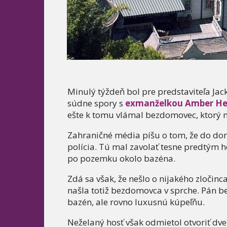
Minulý týždeň bol pre predstaviteľa Jac
súdne spory s
exmanželkou Amber Hea
ešte k tomu vlámal bezdomovec, ktorý 
Zahraničné média píšu o tom, že do d
polícia. Tú mal zavolať tesne predtým h
po pozemku okolo bazéna.
Zdá sa však, že nešlo o nijakého zločinca
našla totiž bezdomovca v sprche. Pán 
bazén, ale rovno luxusnú kúpeľňu.
Neželaný hosť však odmietol otvoriť dve