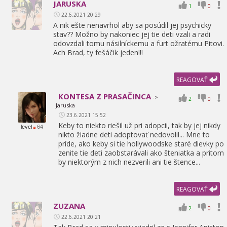
JARUSKA
1
0
22.6.2021 20:29
A nik ešte nenavrhol aby sa posúdil jej psychicky
stav?? Možno by nakoniec jej tie deti vzali a radi
odovzdali tomu násilníckemu a furt ožratému Pitovi.
Ach Brad,
ty fešáčik jeden!!!
REAGOVAŤ
KONTESA Z PRASAČINCA
->
2
0
Jaruska
23.6.2021 15:52
Keby to niekto riešil už pri adopcii,
tak by jej nikdy
level
64
nikto žiadne deti adoptovať nedovolil... Mne to
príde,
ako keby si tie hollywoodske staré dievky po
zenite tie deti zaobstarávali ako šteniatka a pritom
by niektorým z nich nezverili ani tie štence...
REAGOVAŤ
ZUZANA
2
0
22.6.2021 20:21