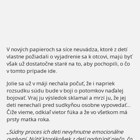
V nových papieroch sa síce neuvádza, ktoré z detí
vlastne požiadali o vyjadrenie sa k otcovi, majú byť
však už dostatočne staré na to, aby pochopili, o čo
v tomto prípade ide.
Jolie sa už v máji nechala počuť, že i napriek
rozsudku súdu bude v boji o potomkov naďalej
bojovať. Vraj ju výsledok sklamal a mrzí ju, že jej
deti nenechali pred sudkyňou osobne vypovedať...
Čiže vieme, odkiaľ vietor fúka a že vo všetkom má
prsty matka roka.
„
Súdny proces ich deti nevyhnutne emocionálne
ovplyvní. Nútiť ktorékoľvek z detí podstúpiť niečo, čo