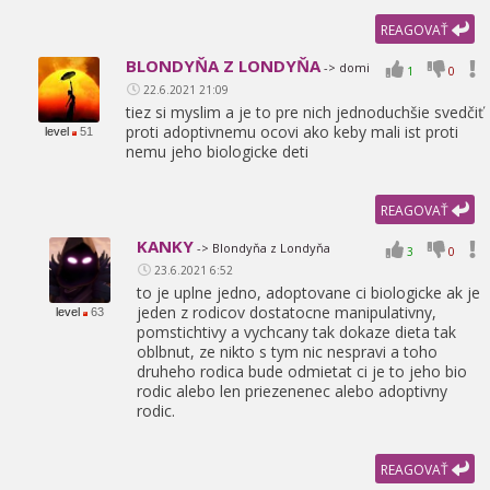
REAGOVAŤ
BLONDYŇA Z LONDYŇA
-> domi
1
0
22.6.2021 21:09
tiez si myslim a je to pre nich jednoduchšie svedčiť
proti adoptivnemu ocovi ako keby mali ist proti
level
51
nemu jeho biologicke deti
REAGOVAŤ
KANKY
-> Blondyňa z Londyňa
3
0
23.6.2021 6:52
to je uplne jedno,
adoptovane ci biologicke ak je
jeden z rodicov dostatocne manipulativny,
level
63
pomstichtivy a vychcany tak dokaze dieta tak
oblbnut,
ze nikto s tym nic nespravi a toho
druheho rodica bude odmietat ci je to jeho bio
rodic alebo len priezenenec alebo adoptivny
rodic.
REAGOVAŤ