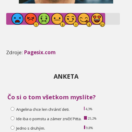
Zdroje:
Pagesix.com
ANKETA
Čo si o tom všetkom myslíte?
Angelina chce len chrániť deti.
4,3%
Ide iba o pomstu a zámer zničiť Pitta.
25,2%
Jedno s druhým.
9,8%