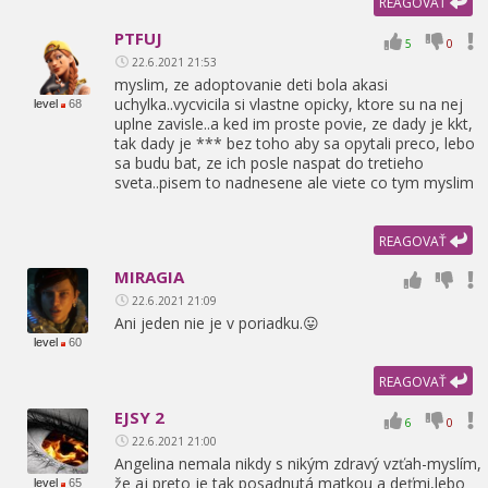
REAGOVAŤ
PTFUJ
5
0
22.6.2021 21:53
myslim,
ze adoptovanie deti bola akasi
uchylka..vycvicila si vlastne opicky,
ktore su na nej
level
68
uplne zavisle..a ked im proste povie,
ze dady je kkt,
tak dady je *** bez toho aby sa opytali preco,
lebo
sa budu bat,
ze ich posle naspat do tretieho
sveta..pisem to nadnesene ale viete co tym myslim
REAGOVAŤ
MIRAGIA
22.6.2021 21:09
Ani jeden nie je v poriadku.😛
level
60
REAGOVAŤ
EJSY 2
6
0
22.6.2021 21:00
Angelina nemala nikdy s nikým zdravý vzťah-myslím,
že aj preto je tak posadnutá matkou a deťmi,
lebo
level
65