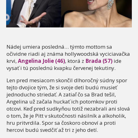
Nádej umiera posledná… týmto mottom sa
očividne riadi aj známa hollywoodská vyciciavačka
krvi,
Angelina Jolie (46)
, ktorá z
Brada (57)
ide
vysať i tú poslednú kvapku červenej tekutiny.
Len pred mesiacom skončil dlhoročný súdny spor
tejto dvojice tým, že si svoje deti budú musieť
jednoducho striedať. A zatiaľ čo sa Brad tešil,
Angelina už začala huckať ich potomkov proti
otcovi. Keď pred sudkyňou totiž nezabrali ani slová
o tom, že je Pitt v skutočnosti násilník a alkoholik,
hru pritvrdila. Spor sa čoskoro obnoví a proti
hercovi budú svedčiť až tri z jeho detí.