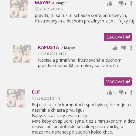
MAYBE
-> Vulgar
1
1
26.6.2021 13:12
pravda,
tu sa tusim schadza sorta primitivnych,
frustrovanych a duchom prazdnych zien ... fujky fuj
REAGOVAŤ
KAPUSTA
-> Maybe
28.6.2021 14:27
Napísala primitívna,
frustrovaná a duchom
prázdna osoba 😂 komplexy sú sviňa,
čo
REAGOVAŤ
ELIF
1
1
23.6.2021 21:48
Fuj este aj tu v komentoch spochybnujete ze je to
nasilnik a chlasta prvu ligu?
Baby zas az taky fesak nie je.
Mne keby chlap udrel syna,
tiez s nim skoncim a deti
neuvidi ani pri dohlade socialnej pracovnicky,
a
moze ma nahanat po sudoch kolko chce.