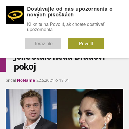
Dostávajte od nás upozornenia o
nových pikoškách
OMG!
SEXICE
ŠTÝL
CELEBRITY
hABECEDA
FÓRUM
Kliknite na Povoliť, ak chcete dostávať
upozornenia
Diskutuje vo FÓRACH
Teraz nie
Povoliť
Jolie stále nedá Bradovi
pokoj
pridal
NoName
22.6.2021 o 18:01