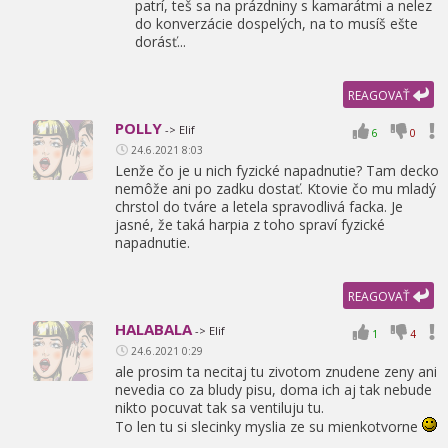
patrí,
teš sa na prázdniny s kamarátmi a nelez
do konverzácie dospelých,
na to musíš ešte
dorásť...
REAGOVAŤ
POLLY
-> Elif
6
0
24.6.2021 8:03
Lenže čo je u nich fyzické napadnutie? Tam decko
nemôže ani po zadku dostať. Ktovie čo mu mladý
chrstol do tváre a letela spravodlivá facka. Je
jasné,
že taká harpia z toho spraví fyzické
napadnutie.
REAGOVAŤ
HALABALA
-> Elif
1
4
24.6.2021 0:29
ale prosim ta necitaj tu zivotom znudene zeny ani
nevedia co za bludy pisu,
doma ich aj tak nebude
nikto pocuvat tak sa ventiluju tu.
To len tu si slecinky myslia ze su mienkotvorne