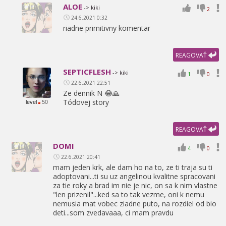
ALOE
-> kiki
2
24.6.2021 0:32
riadne primitivny komentar
REAGOVAŤ
SEPTICFLESH
-> kiki
1
0
22.6.2021 22:51
Ze dennik N 😂🙏
Tódovej story
level
50
REAGOVAŤ
DOMI
4
0
22.6.2021 20:41
mam jeden krk,
ale dam ho na to,
ze ti traja su ti
adoptovani...ti su uz angelinou kvalitne spracovani
za tie roky a brad im nie je nic,
on sa k nim vlastne
"len prizenil"...ked sa to tak vezme,
oni k nemu
nemusia mat vobec ziadne puto,
na rozdiel od bio
deti...som zvedavaaa,
ci mam pravdu