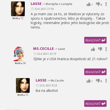
LASSE
-> Blondyňa z Londyňa
1
0
22.6.2021 21:59
A ja mam zas za to,
ze Madoxx je vyluceny zo
sporu o opatrovnictvo,
lebo je dospely… Takze
level
72
logicky,
minimalne jedno jeho biologicke ide proti
nemu.
REAGOVAŤ
MS.CECILLE
-> Lasse
22.6.2021 23:13
🤔Nie je v USA hranica dospelosti až 21 rokov?
level
36
REAGOVAŤ
LASSE
-> Ms.Cecille
1
0
23.6.2021 8:23
iba na alkohol
level
72
REAGOVAŤ