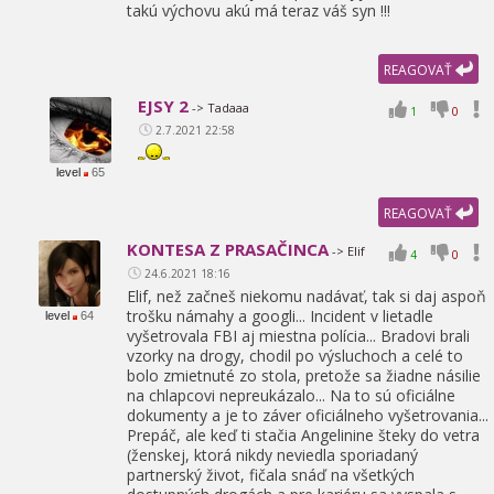
takú výchovu akú má teraz váš syn !!!
REAGOVAŤ
EJSY 2
-> Tadaaa
1
0
2.7.2021 22:58
level
65
REAGOVAŤ
KONTESA Z PRASAČINCA
-> Elif
4
0
24.6.2021 18:16
Elif,
než začneš niekomu nadávať,
tak si daj aspoň
trošku námahy a googli... Incident v lietadle
level
64
vyšetrovala FBI aj miestna polícia... Bradovi brali
vzorky na drogy,
chodil po výsluchoch a celé to
bolo zmietnuté zo stola,
pretože sa žiadne násilie
na chlapcovi nepreukázalo... Na to sú oficiálne
dokumenty a je to záver oficiálneho vyšetrovania...
Prepáč,
ale keď ti stačia Angelinine šteky do vetra
(ženskej,
ktorá nikdy neviedla sporiadaný
partnerský život,
fičala snáď na všetkých