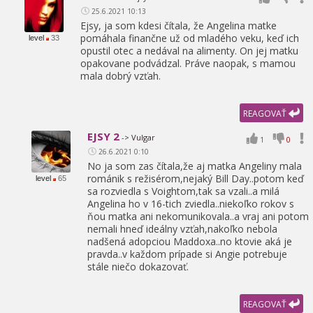
25.6.2021 10:13
Ejsy,
ja som kdesi čítala,
že Angelina matke
pomáhala finančne už od mladého veku,
keď ich
level
33
opustil otec a nedával na alimenty. On jej matku
opakovane podvádzal. Práve naopak,
s mamou
mala dobrý vzťah.
REAGOVAŤ
EJSY 2
-> Vulgar
1
0
26.6.2021 0:10
No ja som zas čítala,
že aj matka Angeliny mala
románik s režisérom,
nejaký Bill Day..potom keď
level
65
sa rozviedla s Voightom,
tak sa vzali..a milá
Angelina ho v 16-tich zviedla..niekoľko rokov s
ňou matka ani nekomunikovala..a vraj ani potom
nemali hneď ideálny vzťah,
nakoľko nebola
nadšená adopciou Maddoxa..no ktovie aká je
pravda..v každom prípade si Angie potrebuje
stále niečo dokazovať.
REAGOVAŤ