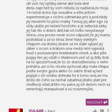
cíti voči nej výčitky,
vieme aké bola divé
dieťa..napr.tiež by som nebola 2x nadšená,
že moja
14-ročná dcéra žije sexuálne a ešte pritom
experimentuje s nožmi..odmietala jesť a pod.nikdy
jej neuverím tú pózu matky Terezy,
jej alter ego sa
vždy ukáže pri riešení hocičoho a je sebecká..keby
jej tak šlo o dobro detí,
tak ich toľko nevystavuje
stresu..ona proste nevie ocovi odpustiť,
že jej mamu
podvádzal a za to teraz žerie hlavy všetkým
chlapom..na druhej strane sa mi stále vybaví jej
záber s ocom a bratom-ona medzi nimi vypnutá
hruď s postavenými bradavkami-choré..a ako píše
poppy ten jej vzťah s Madoxom,
veď už aj Billy-Bob
na to upozorňoval,
že to zo starostlivosťou o neho
preháňa..asi si ho chcela vychovať,
aby mala chlapa
podľa svojho gusta alebo čo..takže Brad aj keď
popíjal v ich vzťahu dohnala ho k tomu ona,
asi mu
došlo do čoho sa nechal zatiahnuť,
draho platí pre
chvíľkový ošiaľ,
držím mu palce,
aj ich deťom nech sa
nenechajú manipulovať a sú rozumnejšie..
REAGOVAŤ
VULGAR
-> Ejsy 2