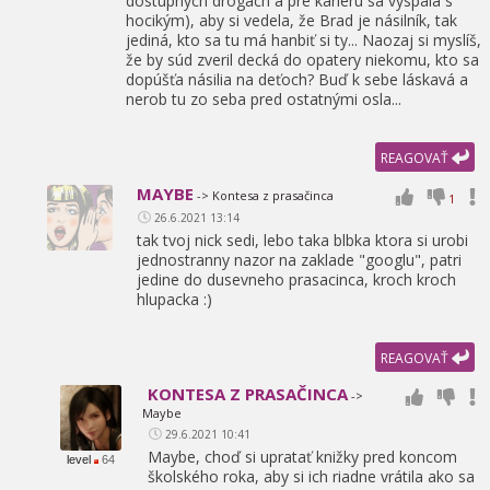
dostupných drogách a pre kariéru sa vyspala s
hocikým),
aby si vedela,
že Brad je násilník,
tak
jediná,
kto sa tu má hanbiť si ty... Naozaj si myslíš,
že by súd zveril decká do opatery niekomu,
kto sa
dopúšťa násilia na deťoch? Buď k sebe láskavá a
nerob tu zo seba pred ostatnými osla...
REAGOVAŤ
MAYBE
-> Kontesa z prasačinca
1
26.6.2021 13:14
tak tvoj nick sedi,
lebo taka blbka ktora si urobi
jednostranny nazor na zaklade "googlu",
patri
jedine do dusevneho prasacinca,
kroch kroch
hlupacka :)
REAGOVAŤ
KONTESA Z PRASAČINCA
->
Maybe
29.6.2021 10:41
Maybe,
choď si upratať knižky pred koncom
level
64
školského roka,
aby si ich riadne vrátila ako sa