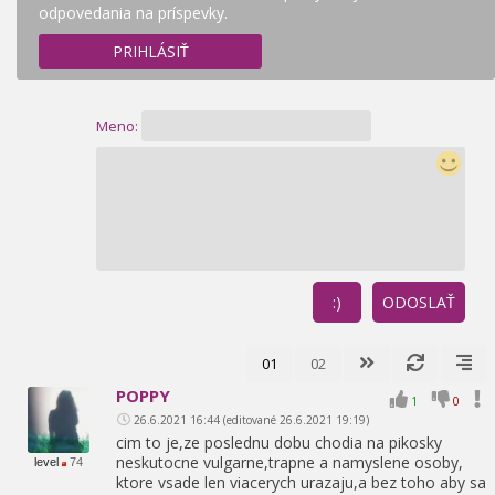
odpovedania na príspevky.
PRIHLÁSIŤ
Meno:
:)
ODOSLAŤ
01
02
POPPY
1
0
26.6.2021 16:44 (editované 26.6.2021 19:19)
cim to je,
ze poslednu dobu chodia na pikosky
neskutocne vulgarne,
trapne a namyslene osoby,
level
74
ktore vsade len viacerych urazaju,
a bez toho aby sa