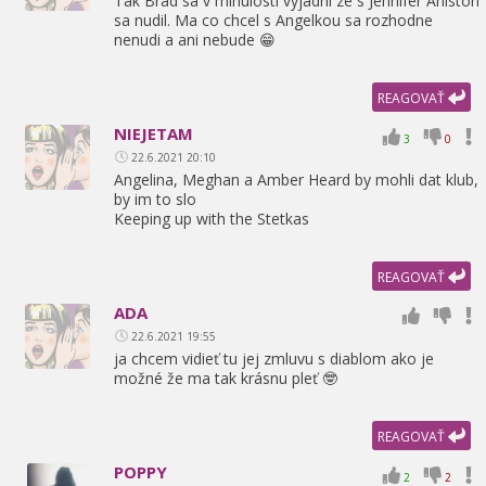
Tak Brad sa v minulosti vyjadril ze s Jennifer Aniston
sa nudil. Ma co chcel s Angelkou sa rozhodne
nenudi a ani nebude 😁
REAGOVAŤ
NIEJETAM
3
0
22.6.2021 20:10
Angelina,
Meghan a Amber Heard by mohli dat klub,
by im to slo
Keeping up with the Stetkas
REAGOVAŤ
ADA
22.6.2021 19:55
ja chcem vidieť tu jej zmluvu s diablom ako je
možné že ma tak krásnu pleť 🤓
REAGOVAŤ
POPPY
2
2