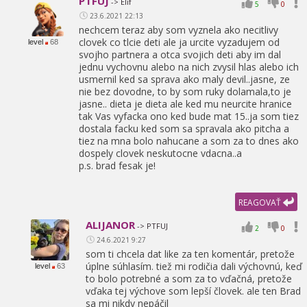
PTFUJ
-> Elif
5
0
23.6.2021 22:13
nechcem teraz aby som vyznela ako necitlivy
clovek co tlcie deti ale ja urcite vyzadujem od
level
68
svojho partnera a otca svojich deti aby im dal
jednu vychovnu alebo na nich zvysil hlas alebo ich
usmernil ked sa sprava ako maly devil..jasne,
ze
nie bez dovodne,
to by som ruky dolamala,
to je
jasne.. dieta je dieta ale ked mu neurcite hranice
tak Vas vyfacka ono ked bude mat 15..ja som tiez
dostala facku ked som sa spravala ako pitcha a
tiez na mna bolo nahucane a som za to dnes ako
dospely clovek neskutocne vdacna..a
p.s. brad fesak je!
REAGOVAŤ
ALIJANOR
-> PTFUJ
2
0
24.6.2021 9:27
som ti chcela dat like za ten komentár,
pretože
úplne súhlasím. tiež mi rodičia dali výchovnú,
keď
level
63
to bolo potrebné a som za to vďačná,
pretože
vďaka tej výchove som lepší človek. ale ten Brad
sa mi nikdy nepáčil