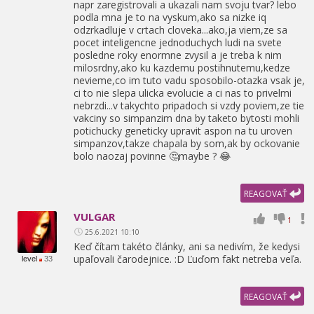
napr zaregistrovali a ukazali nam svoju tvar? lebo
podla mna je to na vyskum,
ako sa nizke iq
odzrkadluje v crtach cloveka...ako,
ja viem,
ze sa
pocet inteligencne jednoduchych ludi na svete
posledne roky enormne zvysil a je treba k nim
milosrdny,
ako ku kazdemu postihnutemu,
kedze
nevieme,
co im tuto vadu sposobilo-otazka vsak je,
ci to nie slepa ulicka evolucie a ci nas to privelmi
nebrzdi...v takychto pripadoch si vzdy poviem,
ze tie
vakciny so simpanzim dna by taketo bytosti mohli
potichucky geneticky upravit aspon na tu uroven
simpanzov,
takze chapala by som,
ak by ockovanie
bolo naozaj povinne 🤔maybe ? 😂
REAGOVAŤ
VULGAR
1
25.6.2021 10:10
Keď čítam takéto články,
ani sa nedivím,
že kedysi
upaľovali čarodejnice. :D Ľuďom fakt netreba veľa.
level
33
REAGOVAŤ