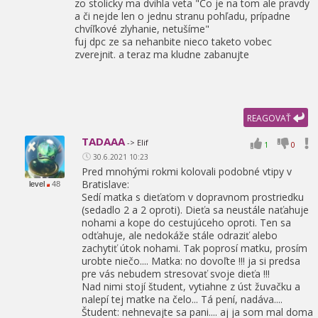
zo stolicky ma dvihla veta "Čo je na tom ale pravdy
a či nejde len o jednu stranu pohľadu,
prípadne
chvíľkové zlyhanie,
netušíme"
fuj dpc ze sa nehanbite nieco taketo vobec
zverejnit. a teraz ma kludne zabanujte
REAGOVAŤ
TADAAA
-> Elif
1
0
30.6.2021 10:23
Pred mnohými rokmi kolovali podobné vtipy v
Bratislave:
level
48
Sedí matka s dieťaťom v dopravnom prostriedku
(sedadlo 2 a 2 oproti). Dieťa sa neustále naťahuje
nohami a kope do cestujúceho oproti. Ten sa
odťahuje,
ale nedokáže stále odraziť alebo
zachytiť útok nohami. Tak poprosí matku,
prosím
urobte niečo.... Matka: no dovoľte !!! ja si predsa
pre vás nebudem stresovať svoje dieťa !!!
Nad nimi stojí študent,
vytiahne z úst žuvačku a
nalepí tej matke na čelo... Tá pení,
nadáva....
Študent: nehnevajte sa pani.... aj ja som mal doma