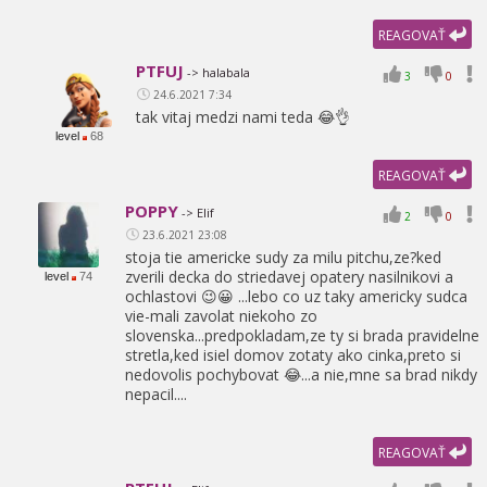
REAGOVAŤ
PTFUJ
-> halabala
3
0
24.6.2021 7:34
tak vitaj medzi nami teda 😂👌
level
68
REAGOVAŤ
POPPY
-> Elif
2
0
23.6.2021 23:08
stoja tie americke sudy za milu pitchu,
ze?ked
zverili decka do striedavej opatery nasilnikovi a
level
74
ochlastovi 😉😀 ...lebo co uz taky americky sudca
vie-mali zavolat niekoho zo
slovenska...predpokladam,
ze ty si brada pravidelne
stretla,
ked isiel domov zotaty ako cinka,
preto si
nedovolis pochybovat 😂...a nie,
mne sa brad nikdy
nepacil....
REAGOVAŤ