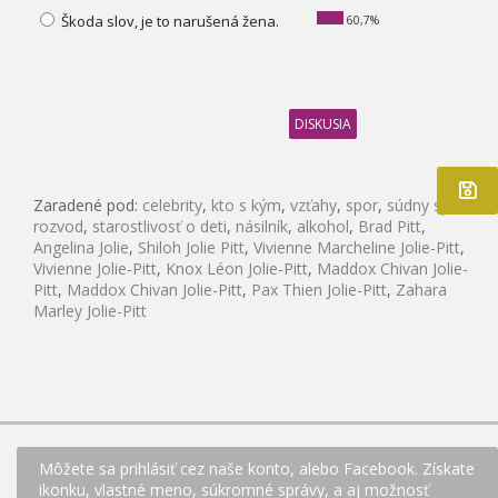
Škoda slov, je to narušená žena.
60,7%
DISKUSIA
Zaradené pod:
celebrity
,
kto s kým
,
vzťahy
,
spor
,
súdny spor
,
rozvod
,
starostlivosť o deti
,
násilník
,
alkohol
,
Brad Pitt
,
Angelina Jolie
,
Shiloh Jolie Pitt
,
Vivienne Marcheline Jolie-Pitt
,
Vivienne Jolie-Pitt
,
Knox Léon Jolie-Pitt
,
Maddox Chivan Jolie-
Pitt
,
Maddox Chivan Jolie-Pitt
,
Pax Thien Jolie-Pitt
,
Zahara
Marley Jolie-Pitt
Môžete sa prihlásiť cez naše konto, alebo Facebook. Získate
ikonku, vlastné meno, súkromné správy, a aj možnosť