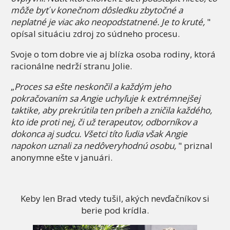
môže byť v konečnom dôsledku zbytočné a
neplatné je viac ako neopodstatnené. Je to kruté,
"
opísal situáciu zdroj zo súdneho procesu.
Svoje o tom dobre vie aj blízka osoba rodiny, ktorá
racionálne nedrží stranu Jolie.
„
Proces sa ešte neskončil a každým jeho
pokračovaním sa Angie uchyľuje k extrémnejšej
taktike, aby prekrútila ten príbeh a zničila každého,
kto ide proti nej, či už terapeutov, odborníkov a
dokonca aj sudcu. Všetci títo ľudia však Angie
napokon uznali za nedôveryhodnú osobu,
" priznal
anonymne ešte v januári.
Keby len Brad vtedy tušil, akých nevďačníkov si
berie pod krídla.