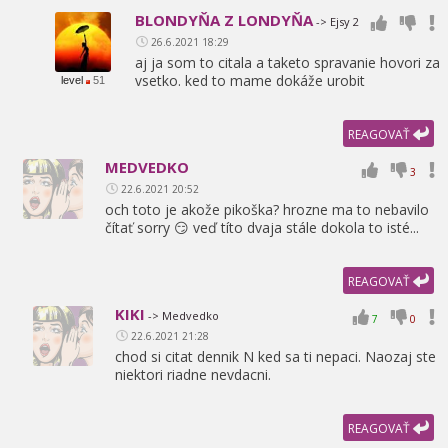
BLONDYŇA Z LONDYŇA
-> Ejsy 2
26.6.2021 18:29
aj ja som to citala a taketo spravanie hovori za
vsetko. ked to mame dokáže urobit
level
51
REAGOVAŤ
MEDVEDKO
3
22.6.2021 20:52
och toto je akože pikoška? hrozne ma to nebavilo
čítať sorry 😏 veď títo dvaja stále dokola to isté...
REAGOVAŤ
KIKI
-> Medvedko
7
0
22.6.2021 21:28
chod si citat dennik N ked sa ti nepaci. Naozaj ste
niektori riadne nevdacni.
REAGOVAŤ