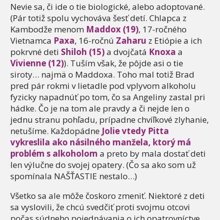
Nevie sa, či ide o tie biologické, alebo adoptované.
(Pár totiž spolu vychováva šesť detí. Chlapca z
Kambodže menom
Maddox (19)
, 17-ročného
Vietnamca
Paxa
, 16-ročnú
Zaharu
z Etiópie a ich
pokrvné deti
Shiloh (15)
a dvojčatá
Knoxa
a
Vivienne (12)
). Tuším však, že pôjde asi o tie
siroty… najmä o Maddoxa. Toho mal totiž Brad
pred pár rokmi v lietadle pod vplyvom alkoholu
fyzicky napadnúť po tom, čo sa Angeliny zastal pri
hádke. Čo je na tom ale pravdy a či nejde len o
jednu stranu pohľadu, prípadne chvíľkové zlyhanie,
netušíme. Každopádne
Jolie vtedy Pitta
vykreslila ako násilného manžela, ktorý má
problém s alkoholom
a preto by mala dostať deti
len výlučne do svojej opatery. (Čo sa ako som už
spomínala NAŠŤASTIE nestalo…)
Všetko sa ale môže čoskoro zmeniť. Niektoré z deti
sa vyslovili, že chcú svedčiť proti svojmu otcovi
počas súdneho pojednávania o ich opatrovníctve,