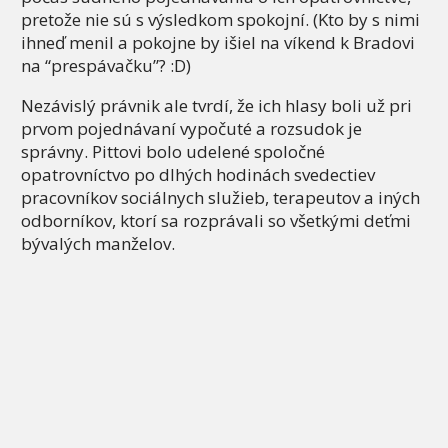
pretože nie sú s výsledkom spokojní. (Kto by s nimi
ihneď menil a pokojne by išiel na víkend k Bradovi
na “prespávačku”? :D)
Nezávislý právnik ale tvrdí, že ich hlasy boli už pri
prvom pojednávaní vypočuté a rozsudok je
správny. Pittovi bolo udelené spoločné
opatrovníctvo po dlhých hodinách svedectiev
pracovníkov sociálnych služieb, terapeutov a iných
odborníkov, ktorí sa rozprávali so všetkými deťmi
bývalých manželov.