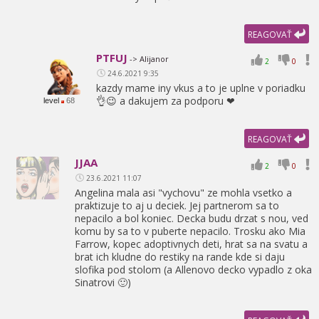
REAGOVAŤ
PTFUJ
-> Alijanor
2
0
24.6.2021 9:35
kazdy mame iny vkus a to je uplne v poriadku
👌😉 a dakujem za podporu ❤
level
68
REAGOVAŤ
JJAA
2
0
23.6.2021 11:07
Angelina mala asi "vychovu" ze mohla vsetko a
praktizuje to aj u deciek. Jej partnerom sa to
nepacilo a bol koniec. Decka budu drzat s nou,
ved
komu by sa to v puberte nepacilo. Trosku ako Mia
Farrow,
kopec adoptivnych deti,
hrat sa na svatu a
brat ich kludne do restiky na rande kde si daju
slofika pod stolom (a Allenovo decko vypadlo z oka
Sinatrovi 🙂)