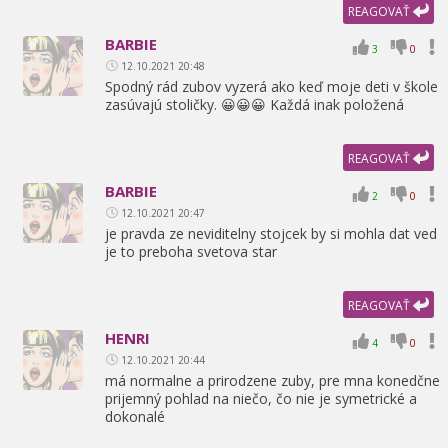
REAGOVAŤ
BARBIE
3
0
12.10.2021 20:48
Spodný rád zubov vyzerá ako keď moje deti v škole
zasúvajú stoličky. 😀😀😀 Každá inak položená
REAGOVAŤ
BARBIE
2
0
12.10.2021 20:47
je pravda ze neviditelny stojcek by si mohla dat ved
je to preboha svetova star
REAGOVAŤ
HENRI
4
0
12.10.2021 20:44
má normalne a prirodzene zuby,
pre mna konedčne
prijemný pohlad na niečo,
čo nie je symetrické a
dokonalé