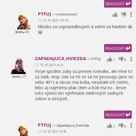
REAGOVAŤ
PTFUJ
-> momomoon
13.10.2021 19:10
hlboko sa ospravedlnujem a velmi sa hanbim 😬
😂
level
68
REAGOVAŤ
ZAPADAJUCA_HVIEZDA
-> PTFUJ
1
0
13.10.2021 8:31
moje spodne zuby su presne rovnake,
ale mne to
uz vadi,
resp. zda sa mi ze sa mi posuvaju (ano vo
level
13
veku 40+) a obcas ma bolia,
neustale ich cistim,
lebo aj najmensi plak citim a boli ma to... lenze
toto vyriesi len vytrhnutie niektorych zadnych
zubov a strojcek..
REAGOVAŤ
PTFUJ
-> zapadajuca_hviezda
2
0
13.10.2021 8:40