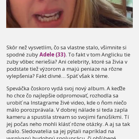
Skôr než vysvetlím, čo sa vlastne stalo, všimnite si
spodné zuby
Adele (33)
. To fakt v tom Anglicku tie
zuby vôbec neriešia? Ani celebrity, ktoré sa živia v
podstate tiež výzorom a majú peniaze na rôzne
vylepšenia? Fakt divné… Späť však k téme.
Speváčka čoskoro vydá svoj nový album. A keďže
ho chce čo najlepšie odpromovať, rozhodla sa
urobiť na Instagrame živé video, kde o ňom niečo
málo porozprávala. V dobrej nálade si teda zapla
kameru a spustila stream so svojimi fanúšikmi. Tí
jej počas neho mohli klásť rôzne otázky. A aj sa tak
dialo. Sledovatelia sa jej pýtali napríklad na
vysnívanú hudobnú spoluprácu, či obľúbené