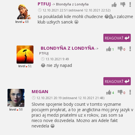
PTFUJ
-> Blondyňa z Londyňa
12.10.2021 22:51 (editované 12.10.2021 22:52)
sa poukladali kde mohli chudecne 😂💁♀zalozme
klub uzkych sanok 😬
level
68
REAGOVAŤ
BLONDYŇA Z LONDYŇA
->
1
0
PTFUJ
13.10.2021 9:49
😂 nie zly napad
level
51
REAGOVAŤ
MEGAN
4
0
12.10.2021 20:19 (editované 12.10.2021 21:48)
Slovne spojenie body count v tomto vyzname
pocujem prvykrat,
a to je anglictina moj prvy jazyk v
level
58
praci aj medzi priatelmi uz x rokov,
zas som sa
nieco nove dozvedela. Mozno ani Adele fakt
nevedela 😀