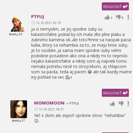
REAGOVAŤ
PTFUJ
4
0
12.10.2021 20:19
ja si nemyslim,
ze jej spodne zuby su
katastrofalne..pokial by ich mala zlte plne plaku a
level
68
zubneho kamena ok..ale toto?!mne sa naopak pacia
ludia,
ktory sa nehambia za to,
ze maju krive zuby,
je to osobite..ja sama mam spodne zuby velmi
podobne posadene ako ona a nikdy mi to neprislo
nejako katastrofalne a nikdy som aj napriek tomu
nemala potrebu riesit to strojcekom,
aj chlapcom
som sa pacila,
teda aj pacim 😂 ale tak kazdy mame
iny pohlad na vec 💁♀
REAGOVAŤ
MOMOMOON
-> PTFUJ
13.10.2021 18:57
Nič v zlom ale aspoň správne slovo "nehaNbia"
😉.
level
67