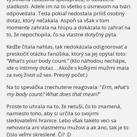
sladkosti. Adele im na to všetko s úsmevom na tvári
odpovedala. Teda pokiaľ nedostala príliš osobný
dotaz, ktorý nečakala. Aspoň sa však v tom
momente zahrala na hlúpu a dokázala to zahrať na
to, že nepochopila, čo sa vlastne dotyčný pýta.
Keďže čítala nahlas, tak nedokázala odignorovať a
preskočiť otázku fanúšika, ktorý sa jej opýtal toto:
“What's your body count.” (Kto náhodou nechápe,
ide o intímny dotaz… Akože s koľkými mužmi mala
za svoj život už sex. Presný počet.)
Na to speváčka znechutene reagovala: “
Erm, what’s
my body count? What does that mean?
”
Proste to uhrala na to, že netuší, čo to znamená,
namiesto toho, aby si určila so svojimi
sledovateľmi hranice. Lebo však takéto veci sa
nehovoria ani vlastnému mužovi a ak áno, tak je to
číslo veľmi skreslené. Či? :D