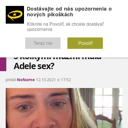
Dostávajte od nás upozornenia o
nových pikoškách
OMG!
SEXICE
ŠTÝL
CELEBRITY
hABECEDA
FÓRUM
Kliknite na Povoliť, ak chcete dostávať
upozornenia
Diskutuje vo FÓRACH
Teraz nie
Povoliť
S koľkými mužmi mala
Adele sex?
pridal
NoName
12.10.2021 o 17:52