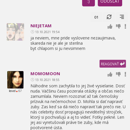
:)
ODOSLAŤ
01
NIEJETAM
13.10.2021 19:54
ja neviem,
mne pride vyslovene nezaujimava,
skareda nie je ale je sterilna
byt chlapom si ju nevsimnem
REAGOVAŤ
MOMOMOON
13.10.2021 18:55
Náhodne som zachytila to jej živé vysielanie. Dosť
nuda. Väčšinu času pozerala otázky a občas niečo
level
67
zamumlala. Neviem rozoznať až tak černošsky
prízvuk na nečernochovi :D. Mohla si dať napraviť
zuby. Zas keď sa dá niečo napraviť tak prečo nie. U
nás celebrity dosť propagujú neviditeľný strojček,
ktorý si pochvaľujú a aj to vidieť. Fotky pekné. Len
jej asi vyretušovali práve tie zuby,
kde má
pootvorené ústa.