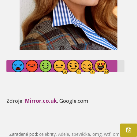
Zdroje:
Mirror.co.uk
, Google.com
Zaradené pod:
celebrity
,
Adele
,
speváčka
,
omg
,
wtf
,
omg!
,
live