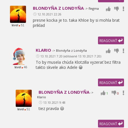
BLONDYŇA Z LONDYŇA
-> flegma
12.10.2021 22:26
presne kocka je to. taka Khloe by si mohla brat
priklad
level
51
REAGOVAŤ
KLARIO
-> Blondyňa z Londyňa
13.10.2021 7:20 (editované 13.10.2021 7:20)
To by musela chúďa Klotzilla vyzerať bez filtra
takto skvele ako Adele 😀
level
46
REAGOVAŤ
BLONDYŇA Z LONDYŇA
->
1
0
Klario
13.10.2021 9:48
tiez pravda 😃
level
51
REAGOVAŤ