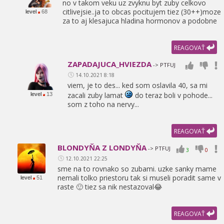
no v takom veku uz zvyknu byt zuby celkovo
citlivejsie..ja to obcas pocitujem tiez (30++)moze
level
68
za to aj klesajuca hladina hormonov a podobne
REAGOVAŤ
ZAPADAJUCA_HVIEZDA
-> PTFUJ
14.10.2021 8:18
viem,
je to des... ked som oslavila 40,
sa mi
zacali zuby lamat
do teraz boli v pohode...
level
13
som z toho na nervy...
REAGOVAŤ
BLONDYŇA Z LONDYŇA
-> PTFUJ
3
0
12.10.2021 22:25
sme na to rovnako so zubami. uzke sanky mame
nemali tolko priestoru tak si museli poradit same v
level
51
raste 🙂 tiez sa nik nestazoval😂
REAGOVAŤ