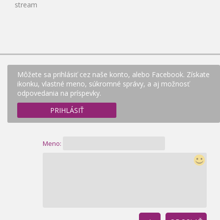
stream
Môžete sa prihlásiť cez naše konto, alebo Facebook. Získate
ikonku, vlastné meno, súkromné správy, a aj možnosť
odpovedania na príspevky.
PRIHLÁSIŤ
Meno: