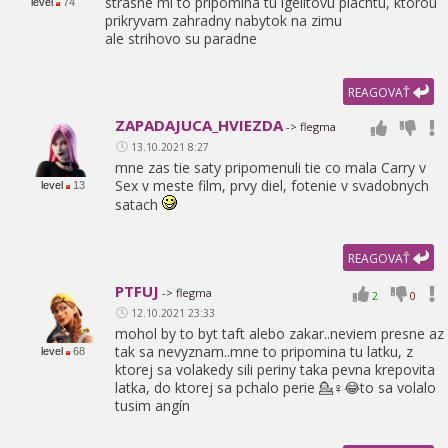
strasne mi to pripomina tu igelitovu plachtu,
ktorou
level
74
prikryvam zahradny nabytok na zimu
ale strihovo su paradne
REAGOVAŤ
ZAPADAJUCA_HVIEZDA
-> flegma
13.10.2021 8:27
mne zas tie saty pripomenuli tie co mala Carry v
Sex v meste film,
prvy diel,
fotenie v svadobnych
level
13
satach
REAGOVAŤ
PTFUJ
-> flegma
2
0
12.10.2021 23:33
mohol by to byt taft alebo zakar..neviem presne az
tak sa nevyznam..mne to pripomina tu latku,
z
level
68
ktorej sa volakedy sili periny taka pevna krepovita
latka,
do ktorej sa pchalo perie 💁♀😂to sa volalo
tusim angín