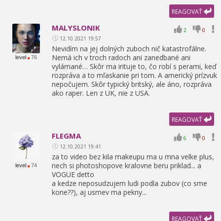
REAGOVAŤ
MALYSLONIK
2
0
12.10.2021 19:57
Nevidím na jej dolných zuboch nič katastrofálne.
Nemá ich v troch radoch ani zanedbané ani
level
76
vylámané… Skôr ma irituje to,
čo robí s perami,
keď
rozpráva a to mľaskanie pri tom. A americký prízvuk
nepočujem. Skôr typický britský,
ale áno,
rozpráva
ako raper. Len z UK,
nie z USA.
REAGOVAŤ
FLEGMA
6
0
12.10.2021 19:41
za to video bez kila makeupu ma u mna velke plus,
nech si photoshopove kralovne beru priklad... a
level
74
VOGUE detto
a kedze neposudzujem ludi podla zubov (co sme
kone??),
aj usmev ma pekny...
REAGOVAŤ