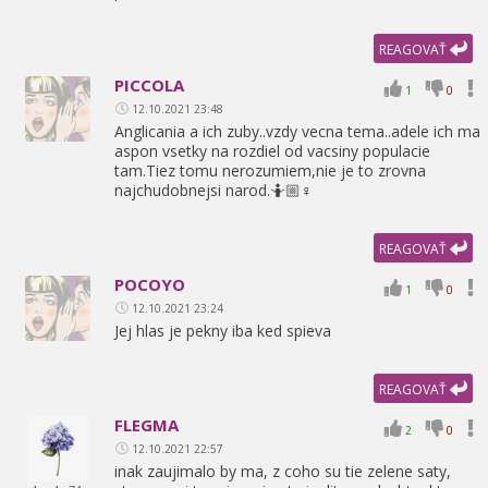
REAGOVAŤ
PICCOLA
1
0
12.10.2021 23:48
Anglicania a ich zuby..vzdy vecna tema..adele ich ma
aspon vsetky na rozdiel od vacsiny populacie
tam.Tiez tomu nerozumiem,
nie je to zrovna
najchudobnejsi narod.🤷🏼♀
REAGOVAŤ
POCOYO
1
0
12.10.2021 23:24
Jej hlas je pekny iba ked spieva
REAGOVAŤ
FLEGMA
2
0
12.10.2021 22:57
inak zaujimalo by ma,
z coho su tie zelene saty,