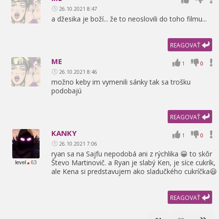
26.10.2021 8:47
a džesika je boží... že to neoslovili do toho filmu...
REAGOVAŤ
ME
1
0
26.10.2021 8:46
možno keby im vymenili sánky tak sa trošku
podobajú
REAGOVAŤ
KANKY
1
0
26.10.2021 7:06
ryan sa na Sajfu nepodobá ani z rýchlika 😀 to skôr
Števo Martinovič. a Ryan je slabý Ken,
je síce cukrík,
level
63
ale Kena si predstavujem ako sladučkého cukríčka😃
REAGOVAŤ