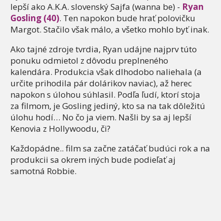
lepší ako A.K.A. slovenský Sajfa (wanna be) -
Ryan
Gosling (40)
. Ten napokon bude hrať polovičku
Margot. Stačilo však málo, a všetko mohlo byť inak.
Ako tajné zdroje tvrdia, Ryan udájne najprv túto
ponuku odmietol z dôvodu preplneného
kalendára. Produkcia však dlhodobo naliehala (a
určite prihodila pár dolárikov naviac), až herec
napokon s úlohou súhlasil. Podľa ľudí, ktorí stoja
za filmom, je Gosling jediný, kto sa na tak dôležitú
úlohu hodí… No čo ja viem. Našli by sa aj lepší
Kenovia z Hollywoodu, či?
Každopádne.. film sa začne zatáčať budúci rok a na
produkcii sa okrem iných bude podieľať aj
samotná Robbie.