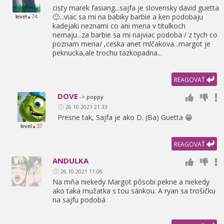
cisty marek fasiang...sajfa je slovensky david guetta
🙂...viac sa mi na babiky barbie a ken podobaju
level
74
kadejaki neznami co ani mena v titulkoch
nemaju...za barbie sa mi najviac podoba / z tych co
poznam mena/ ,
ceska anet mlčakova...margot je
peknucka,
ale trochu tazkopadna...
REAGOVAŤ
DOVE
-> poppy
26.10.2021 21:33
Presne tak,
Sajfa je ako D. (Ba) Guetta 😁
level
37
REAGOVAŤ
ANDULKA
26.10.2021 11:06
Na mňa niekedy Margot pôsobi pekne a niekedy
ako taka mužatka s tou sánkou. A ryan sa trošičku
na sajfu podobá