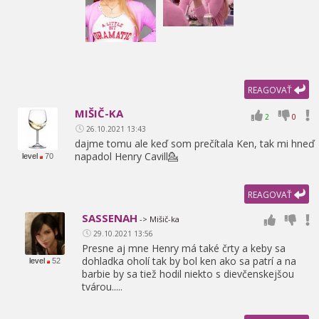
REAGOVAŤ
MIŠIČ-KA
2
0
26.10.2021 13:43
dajme tomu ale keď som prečítala Ken,
tak mi hneď
napadol Henry Cavill💁
level
70
REAGOVAŤ
SASSENAH
-> Mišič-ka
29.10.2021 13:56
Presne aj mne Henry má také črty a keby sa
dohladka oholí tak by bol ken ako sa patrí a na
level
52
barbie by sa tiež hodil niekto s dievčenskejšou
tvárou.....