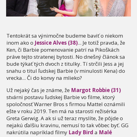
Tentokrát sa výnimočne budeme baviť o niekom
inom ako o
Jessice Alves (38)
... Je totiž pravda, že
Ken, či Barbie pomenovanie patrí na Pikoškách
práve tejto stratenej bytosti. No dnešný článok sa
bude týkať tých dvoch z titulky. Tí strčili Jess a jej
snahu o titul ľudskej Barbie (v minulosti Kena) do
vrecka... Či do konvy na mlieko?
Už nejaký čas je známe, že
Margot Robbie (31)
stvárni postavu ľudskej Barbie vo filme, ktorý
spoločnosť Warner Bros s firmou Mattel oznámili
ešte v roku 2019. Ten má na starosti režisérka
Greta Gerwig. A ak si už teraz myslíte, že pôjde o
nejakú ďalšiu kravinu, nemusí to tak vôbec byť. GG
nakrútila napríklad filmy
Lady Bird
a
Malé