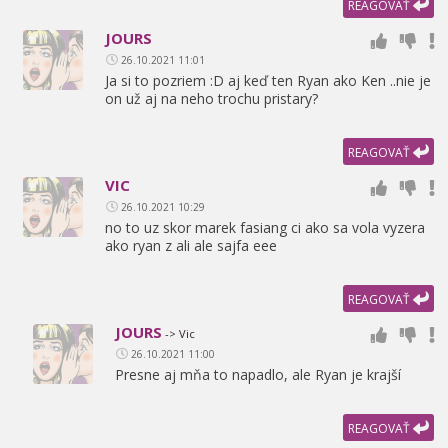
REAGOVAŤ
JOURS
26.10.2021 11:01
Ja si to pozriem :D aj keď ten Ryan ako Ken ..nie je
on už aj na neho trochu pristary?
REAGOVAŤ
VIC
26.10.2021 10:29
no to uz skor marek fasiang ci ako sa vola vyzera
ako ryan z ali ale sajfa eee
REAGOVAŤ
JOURS
-> Vic
26.10.2021 11:00
Presne aj mňa to napadlo,
ale Ryan je krajší
REAGOVAŤ