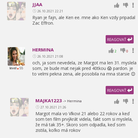
JJAA
26.10.2021 22:21
Ryan je fajn,
ale Ken ee. mne ako Ken vzdy pripadal
Zac Effron.
REAGOVAŤ
HERMINA
2
0
26.10.2021 21:08
och,
ja som nevedela,
ze Margot ma len 31. myslela
som,
ze bude mat nejak pred 40tkou 😱 pardon. je
level
55
to velmi pekna zena,
ale posobila na mna starsie 😊
REAGOVAŤ
MAJKA1223
-> Hermina
27.10.2021 21:26
Margot mala vo Vlkovi 21 alebo 22 rokov a keď
som ten film prvýkrát videla,
fakt som si myslela,
že má tak 35+. Skoro som odpadla,
keď som
zistila,
koľko má rokov