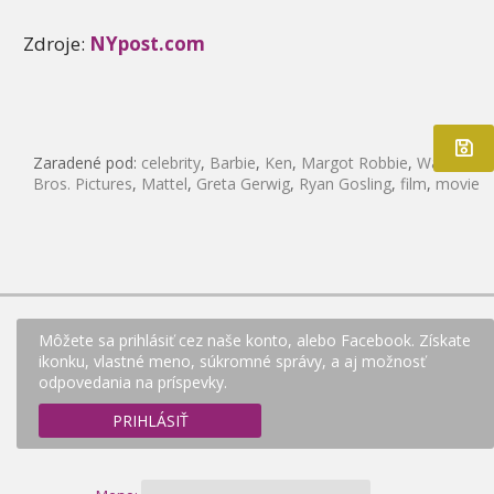
Zdroje:
NYpost.com
Zaradené pod:
celebrity
,
Barbie
,
Ken
,
Margot Robbie
,
Warner
Bros. Pictures
,
Mattel
,
Greta Gerwig
,
Ryan Gosling
,
film
,
movie
Môžete sa prihlásiť cez naše konto, alebo Facebook. Získate
ikonku, vlastné meno, súkromné správy, a aj možnosť
odpovedania na príspevky.
PRIHLÁSIŤ