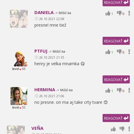
REAGOVAŤ
DANIELA
-> Mišič-ka
1
0
26.10.2021 22:08
presne! mne tiež
REAGOVAŤ
PTFUJ
-> Mišič-ka
1
0
26.10.2021 21:35
henry je velka mnamka 😋
level
68
REAGOVAŤ
HERMINA
-> Mišič-ka
1
0
26.10.2021 21:06
no presne. on ma aj take crty tvare 😍
level
55
REAGOVAŤ
VEŇA