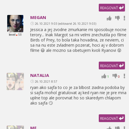
REAGOVAŤ
MEGAN
26.10.2021 9:03 (editované 26.10.2021 9:03)
Jessica a jej zvodne zmurkanie mi sposobuje nocne
terory... Inak Margot sa mi velmi znechutila po filme
level
58
Birds of Prey,
to bola taka hovadina,
ze neviem,
ci
sa na nu este zvladnem pozerat,
hoci aj v dobrom
filme 😃 ale mozno sa obetujem kvoli Ryanovi 😝
REAGOVAŤ
NATALIA
1
0
26.10.2021 8:57
ryan ako sajfa to co je za blbost ziadna podoba by
si sajfa mohol gratulovat aj ked ryan nie je pre mna
uplne top ale porovnat ho so skaredym chlapom
ako sajfa 🙄
REAGOVAŤ
ME