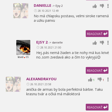
DANIELLE
-> Ejsy 2
28.10.2021 12:49
No má chlapsku postavu,
velmi siroke ramená
a uzku panvu
REAGOVAŤ
EJSY 2
-> danielle
28.10.2021 21:00
Hej..pás nemá žiaden a tie nohy má kus krivé
no..som zvedavá ako a čím to vykryjú😉
level
65
REAGOVAŤ
ALEXANDRAYOU
1
1
26.10.2021 23:58
anička de armas by bola perfektná bárbie. Taku
krasnu tvár a očká má máloktorá
REAGOVAŤ