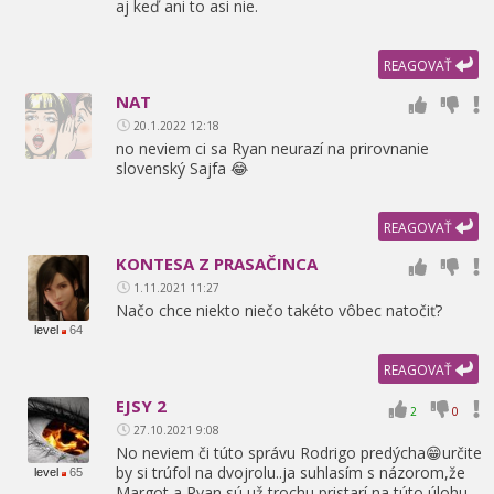
aj keď ani to asi nie.
REAGOVAŤ
NAT
20.1.2022 12:18
no neviem ci sa Ryan neurazí na prirovnanie
slovenský Sajfa 😂
REAGOVAŤ
KONTESA Z PRASAČINCA
1.11.2021 11:27
Načo chce niekto niečo takéto vôbec natočiť?
level
64
REAGOVAŤ
EJSY 2
2
0
27.10.2021 9:08
No neviem či túto správu Rodrigo predýcha😁určite
by si trúfol na dvojrolu..ja suhlasím s názorom,
že
level
65
Margot a Ryan sú už trochu pristarí na túto úlohu,