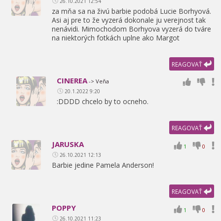
26.10.2021 12:54
za mňa sa na živú barbie podobá Lucie Borhyová.
Asi aj pre to že vyzerá dokonale ju verejnost tak
nenávidi. Mimochodom Borhyova vyzerá do tváre
na niektorých fotkách uplne ako Margot
REAGOVAŤ
CINEREA
-> Veňa
20.1.2022 9:20
:DDDD chcelo by to ocneho.
REAGOVAŤ
JARUSKA
1
0
26.10.2021 12:13
Barbie jedine Pamela Anderson!
REAGOVAŤ
POPPY
1
0
26.10.2021 11:23