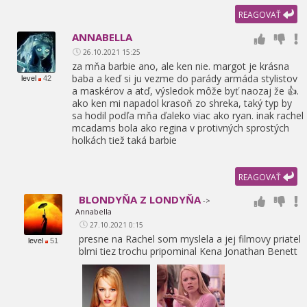
REAGOVAŤ
ANNABELLA
26.10.2021 15:25
za mňa barbie ano,
ale ken nie. margot je krásna
baba a keď si ju vezme do parády armáda stylistov
level
42
a maskérov a atď,
výsledok môže byť naozaj že 👍.
ako ken mi napadol krasoň zo shreka,
taký typ by
sa hodil podľa mňa ďaleko viac ako ryan. inak rachel
mcadams bola ako regina v protivných sprostých
holkách tiež taká barbie
REAGOVAŤ
BLONDYŇA Z LONDYŇA
->
Annabella
27.10.2021 0:15
presne na Rachel som myslela a jej filmovy priatel
level
51
blmi tiez trochu pripominal Kena Jonathan Benett