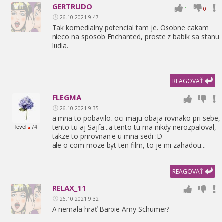
GERTRUDO
1
0
26.10.2021 9:47
Tak komedialny potencial tam je. Osobne cakam
nieco na sposob Enchanted,
proste z babik sa stanu
ludia.
REAGOVAŤ
FLEGMA
26.10.2021 9:35
a mna to pobavilo,
oci maju obaja rovnako pri sebe,
tento tu aj Sajfa...a tento tu ma nikdy nerozpaloval,
level
74
takze to prirovnanie u mna sedi :D
ale o com moze byt ten film,
to je mi zahadou...
REAGOVAŤ
RELAX_11
26.10.2021 9:32
A nemala hrať Barbie Amy Schumer?