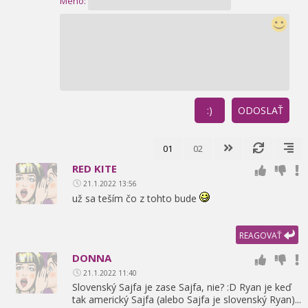
Meno:
:)
ODOSLAŤ
01
02
RED KITE
21.1.2022 13:56
už sa teším čo z tohto bude
REAGOVAŤ
DONNA
21.1.2022 11:40
Slovenský Sajfa je zase Sajfa,
nie? :D Ryan je keď
tak americký Sajfa (alebo Sajfa je slovenský Ryan)...