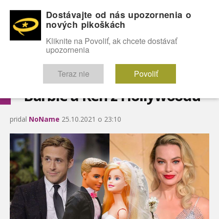
Dostávajte od nás upozornenia o
nových pikoškách
OMG!
SEXICE
ŠTÝL
CELEBRITY
hABECEDA
FÓRUM
Kliknite na Povoliť, ak chcete dostávať
upozornenia
Diskutuje vo FÓRACH
Teraz nie
Povoliť
Barbie a Ken z Hollywoodu
pridal
NoName
25.10.2021 o 23:10