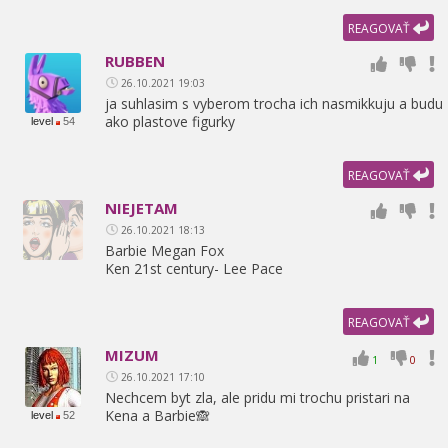
REAGOVAŤ
RUBBEN
26.10.2021 19:03
ja suhlasim s vyberom trocha ich nasmikkuju a budu
ako plastove figurky
level
54
REAGOVAŤ
NIEJETAM
26.10.2021 18:13
Barbie Megan Fox
Ken 21st century- Lee Pace
REAGOVAŤ
MIZUM
1
0
26.10.2021 17:10
Nechcem byt zla,
ale pridu mi trochu pristari na
Kena a Barbie🙈
level
52