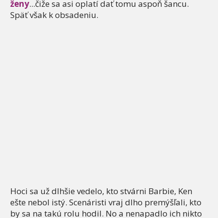
ženy
...čiže sa asi oplatí dať tomu aspoň šancu.
Späť však k obsadeniu.
Hoci sa už dlhšie vedelo, kto stvárni Barbie, Ken
ešte nebol istý. Scenáristi vraj dlho premýšľali, kto
by sa na takú rolu hodil. No a nenapadlo ich nikto