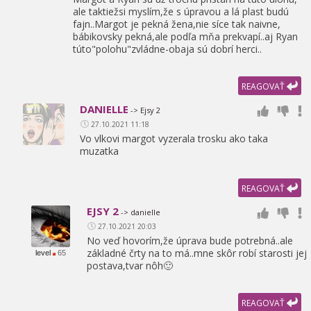
ale taktiežsi myslím,
že s úpravou a lá plast budú
fajn..Margot je pekná žena,
nie síce tak naivne,
bábikovsky pekná,
ale podľa mňa prekvapí..aj Ryan
túto"polohu"zvládne-obaja sú dobrí herci..
REAGOVAŤ
DANIELLE
-> Ejsy 2
27.10.2021 11:18
Vo vlkovi margot vyzerala trosku ako taka
muzatka
REAGOVAŤ
EJSY 2
-> danielle
27.10.2021 20:03
No veď hovorím,
že úprava bude potrebná..ale
základné črty na to má..mne skôr robí starosti jej
level
65
postava,
tvar nôh🙂
REAGOVAŤ