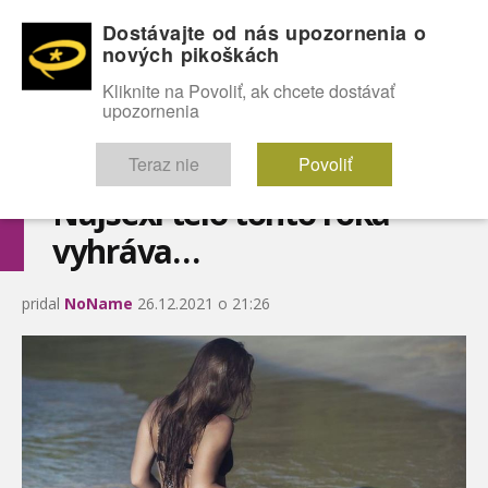
Dostávajte od nás upozornenia o
nových pikoškách
OMG!
SEXICE
ŠTÝL
CELEBRITY
hABECEDA
FÓRUM
Kliknite na Povoliť, ak chcete dostávať
upozornenia
Diskutuje vo FÓRACH
Teraz nie
Povoliť
Najsexi telo tohto roka
vyhráva…
pridal
NoName
26.12.2021 o 21:26