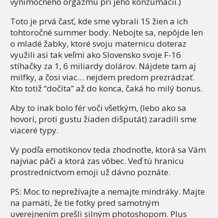
výnimočného orgazmu pri jeho konzumácii.)
Toto je prvá časť, kde sme vybrali 15 žien a ich
tohtoročné summer body. Nebojte sa, nepôjde len
o mladé žabky, ktoré svoju maternicu doteraz
využili asi tak veľmi ako Slovensko svoje F-16
stíhačky za 1, 6 miliardy dolárov. Nájdete tam aj
milfky, a čosi viac… nejdem predom prezrádzať.
Kto totiž “dočíta” až do konca, čaká ho milý bonus.
Aby to inak bolo fér voči všetkým, (lebo ako sa
hovorí, proti gustu žiaden dišputát) zaradili sme
viaceré typy.
Vy podľa emotikonov teda zhodnoťte, ktorá sa Vám
najviac páči a ktorá zas vôbec. Veď tú hranicu
prostredníctvom emoji už dávno poznáte.
PS: Moc to neprežívajte a nemajte mindráky. Majte
na pamäti, že tie fotky pred samotným
uverejnením prešli silným photoshopom. Plus