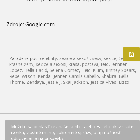
Zdroje: Google.com
Zaradené pod:
celebrity
,
sexice a sexoši
,
sexy
,
sexice
,
ženy
,
krásne ženy
,
sexice a sexosi
,
krása
,
postava
,
telo
,
Jennifer
Lopez
,
Bella Hadid
,
Selena Gomez
,
Heidi Klum
,
Britney Spears
,
Rebel Wilson
,
Kendall Jenner
,
Camila Cabello
,
Shakira
,
Bella
Thorne
,
Zendaya
,
Jessie J
,
Skai Jackson
,
Jessica Alves
,
Lizzo
Môžete sa prihlásiť cez naše konto, alebo Facebook. Získate
ikonku, vlastné meno, súkromné správy, a aj možnosť
odpovedania na príspevky.