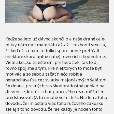
Keďže sa leto už dávno skončilo a naše drahé cele-
blitky nám dali materiálu až-až… rozhodli sme sa,
že keď už sa nám tu toľko sporo odeté pretŕčali
(niektoré skoro úplne nahé) rovno ich zhodnotíme.
Viete ako...sú tu ešte dni prežieračiek, tak to aj
rovno spojíme s tým. Pre niektorých to môže byť
motivácia so sebou začať niečo robiť a
nenapchávať sa cez sviatky majonézových šalátom
3x denne, pre iných zas škodoradostný pohľad na
dievčence, ktoré si chuť punčového rezu môžu len
predstavovať. (A to mnohé veľmi teší. Nie len z toho
dôvodu, že im ostalo viac toho ružového zákusku,
ale aj z toho dôvodu, že nie každý je hoden tohto