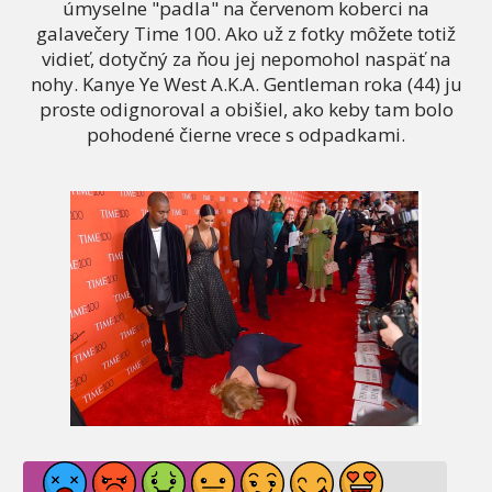
úmyselne "padla" na červenom koberci na
galavečery Time 100. Ako už z fotky môžete totiž
vidieť, dotyčný za ňou jej nepomohol naspäť na
nohy. Kanye Ye West A.K.A. Gentleman roka (44) ju
proste odignoroval a obišiel, ako keby tam bolo
pohodené čierne vrece s odpadkami.