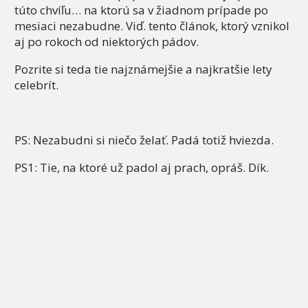
túto chvíľu… na ktorú sa v žiadnom prípade po
mesiaci nezabudne. Viď. tento článok, ktorý vznikol
aj po rokoch od niektorých pádov.
Pozrite si teda tie najznámejšie a najkratšie lety
celebrít.
PS: Nezabudni si niečo želať. Padá totiž hviezda.
PS1: Tie, na ktoré už padol aj prach, opráš. Dík.