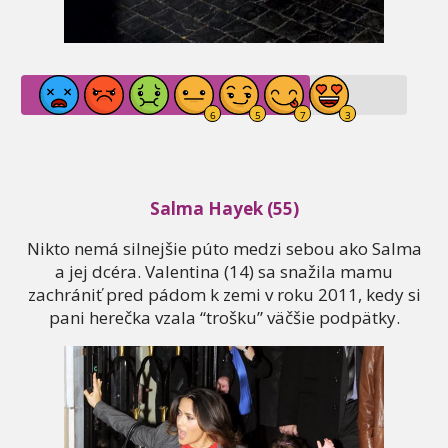
Salma Hayek (55)
Nikto nemá silnejšie púto medzi sebou ako Salma
a jej dcéra. Valentina (14) sa snažila mamu
zachrániť pred pádom k zemi v roku 2011, kedy si
pani herečka vzala “trošku” väčšie podpätky.