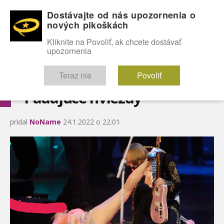
Dostávajte od nás upozornenia o
nových pikoškách
OMG!
SEXICE
ŠTÝL
CELEBRITY
hABECEDA
FÓRUM
Kliknite na Povoliť, ak chcete dostávať
upozornenia
Diskutuje vo FÓRACH
Teraz nie
Povoliť
Padajúce hviezdy
pridal
NoName
24.1.2022 o 22:01