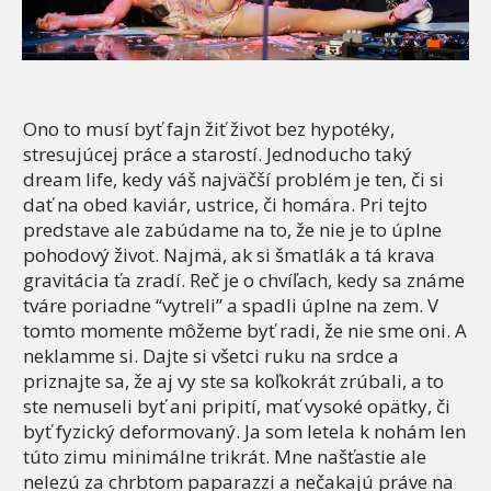
Ono to musí byť fajn žiť život bez hypotéky,
stresujúcej práce a starostí. Jednoducho taký
dream life, kedy váš najväčší problém je ten, či si
dať na obed kaviár, ustrice, či homára. Pri tejto
predstave ale zabúdame na to, že nie je to úplne
pohodový život. Najmä, ak si šmatlák a tá krava
gravitácia ťa zradí. Reč je o chvíľach, kedy sa známe
tváre poriadne “vytreli” a spadli úplne na zem. V
tomto momente môžeme byť radi, že nie sme oni. A
neklamme si. Dajte si všetci ruku na srdce a
priznajte sa, že aj vy ste sa koľkokrát zrúbali, a to
ste nemuseli byť ani pripití, mať vysoké opätky, či
byť fyzický deformovaný. Ja som letela k nohám len
túto zimu minimálne trikrát. Mne našťastie ale
nelezú za chrbtom paparazzi a nečakajú práve na