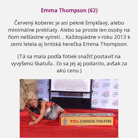
Emma Thompson (62)
Červený koberec je asi pekné šmykľavý, alebo
minimálne prekliaty. Alebo sa proste len osoby na
ňom nešťastne vytreli… Každopádne v roku 2013 k
zemi letela aj britská herečka Emma Thompson.
(Tá sa mala podľa fotiek snažiť postaviť na
vyvýšenú škatuľu.. čo sa jej aj podarilo, avšak za
akú cenu.)