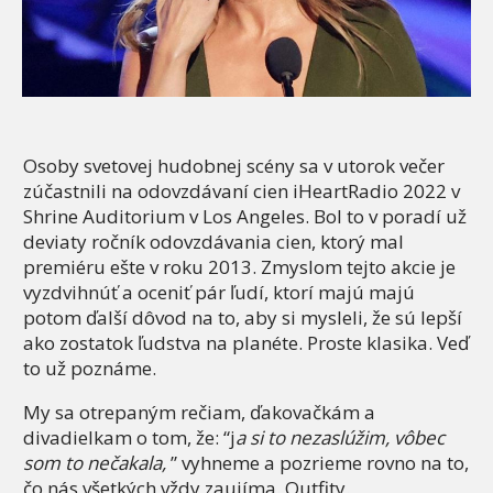
Osoby svetovej hudobnej scény sa v utorok večer
zúčastnili na odovzdávaní cien iHeartRadio 2022 v
Shrine Auditorium v ​​Los Angeles. Bol to v poradí už
deviaty ročník odovzdávania cien, ktorý mal
premiéru ešte v roku 2013. Zmyslom tejto akcie je
vyzdvihnúť a oceniť pár ľudí, ktorí majú majú
potom ďalší dôvod na to, aby si mysleli, že sú lepší
ako zostatok ľudstva na planéte. Proste klasika. Veď
to už poznáme.
My sa otrepaným rečiam, ďakovačkám a
divadielkam o tom, že: “j
a si to nezaslúžim, vôbec
som to nečakala,
” vyhneme a pozrieme rovno na to,
čo nás všetkých vždy zaujíma. Outfity.