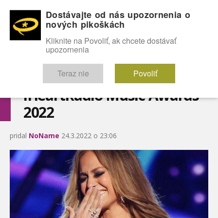
Dostávajte od nás upozornenia o
nových pikoškách
OMG!
SEXICE
ŠTÝL
CELEBRITY
hABECEDA
FÓRUM
Kliknite na Povoliť, ak chcete dostávať
upozornenia
Diskutuje vo FÓRACH
Teraz nie
Povoliť
iHeartRadio Music Awards
2022
pridal
NoName
24.3.2022 o 23:06