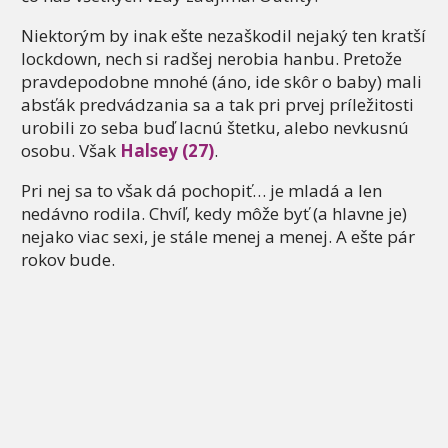
Niektorým by inak ešte nezaškodil nejaký ten kratší
lockdown, nech si radšej nerobia hanbu. Pretože
pravdepodobne mnohé (áno, ide skôr o baby) mali
absťák predvádzania sa a tak pri prvej príležitosti
urobili zo seba buď lacnú štetku, alebo nevkusnú
osobu. Však
Halsey (27)
.
Pri nej sa to však dá pochopiť… je mladá a len
nedávno rodila. Chvíľ, kedy môže byť (a hlavne je)
nejako viac sexi, je stále menej a menej. A ešte pár
rokov bude.