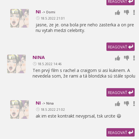
REAGOVAŤ
NI
-> Domi
18.5.2022 21:01
jasne,
ze je. ona bola pre neho zasterka a on pre
nu vytah medzi celebrity.
REAGOVAŤ
NINA
18.5.2022 14:46
Ten prvý film s rachel a craigom si asi kuknem. A
nevedela som,
že rami a tá blondzka sú stále spolu
REAGOVAŤ
NI
-> Nina
18.5.2022 21:02
ak im este kontrakt nevyprsal,
tsk urcite 😃
REAGOVAŤ