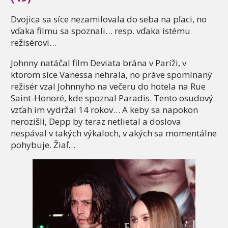
Dvojica sa síce nezamilovala do seba na pľaci, no
vďaka filmu sa spoznali… resp. vďaka istému
režisérovi…
Johnny natáčal film Deviata brána v Paríži, v
ktorom síce Vanessa nehrala, no práve spomínaný
režisér vzal Johnnyho na večeru do hotela na Rue
Saint-Honoré, kde spoznal Paradis. Tento osudový
vzťah im vydržal 14 rokov… A keby sa napokon
nerozišli, Depp by teraz netlietal a doslova
nespával v takých výkaloch, v akých sa momentálne
pohybuje. Žiaľ…