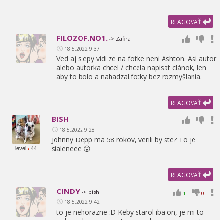
REAGOVAŤ
FILOZOF.NO1.
-> Zafira
18.5.2022 9:37
Ved aj slepy vidi ze na fotke neni Ashton. Asi autor
alebo autorka chcel / chcela napisat clánok,
len
aby to bolo a nahadzal.fotky bez rozmyšlania.
REAGOVAŤ
BISH
18.5.2022 9:28
Johnny Depp ma 58 rokov,
verili by ste? To je
sialeneee 😮
level
44
REAGOVAŤ
CINDY
-> bish
1
0
18.5.2022 9:42
to je nehorazne :D Keby starol iba on,
je mi to