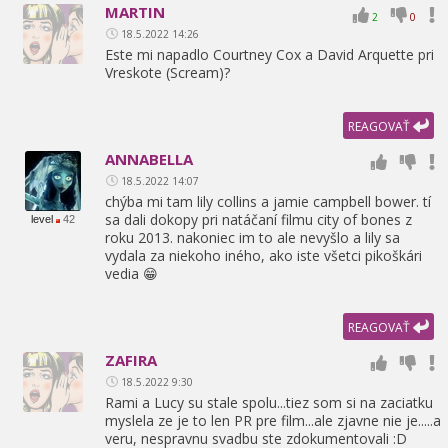
MARTIN
2
0
18.5.2022 14:26
Este mi napadlo Courtney Cox a David Arquette pri
Vreskote (Scream)?
REAGOVAŤ
ANNABELLA
18.5.2022 14:07
chýba mi tam lily collins a jamie campbell bower. tí
sa dali dokopy pri natáčaní filmu city of bones z
level
42
roku 2013. nakoniec im to ale nevyšlo a lily sa
vydala za niekoho iného,
ako iste všetci pikoškári
vedia 😁
REAGOVAŤ
ZAFIRA
18.5.2022 9:30
Rami a Lucy su stale spolu...tiez som si na zaciatku
myslela ze je to len PR pre film...ale zjavne nie je.....a
veru,
nespravnu svadbu ste zdokumentovali :D