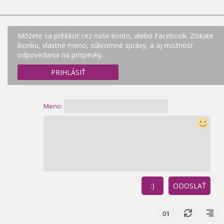
Môžete sa prihlásiť cez naše konto, alebo Facebook. Získate
ikonku, vlastné meno, súkromné správy, a aj možnosť
odpovedania na príspevky.
PRIHLÁSIŤ
Meno:
:)
ODOSLAŤ
01