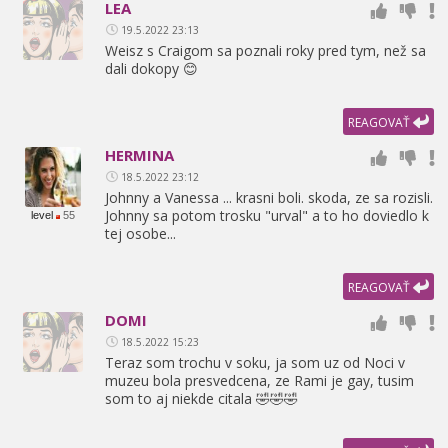
LEA
19.5.2022 23:13
Weisz s Craigom sa poznali roky pred tym,
než sa
dali dokopy 😊
REAGOVAŤ
HERMINA
18.5.2022 23:12
Johnny a Vanessa ... krasni boli. skoda,
ze sa rozisli.
Johnny sa potom trosku "urval" a to ho doviedlo k
level
55
tej osobe...
REAGOVAŤ
DOMI
18.5.2022 15:23
Teraz som trochu v soku,
ja som uz od Noci v
muzeu bola presvedcena,
ze Rami je gay,
tusim
som to aj niekde citala 🤣🤣🤣