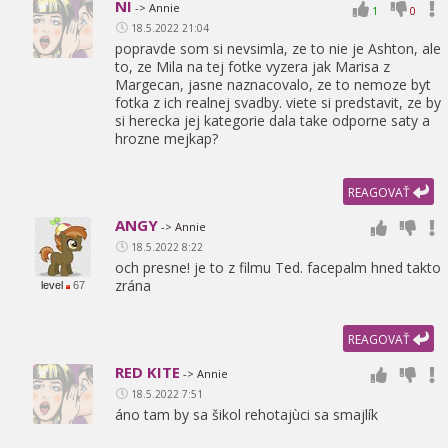
NI
-> Annie
1
0
18.5.2022 21:04
popravde som si nevsimla,
ze to nie je Ashton,
ale
to,
ze Mila na tej fotke vyzera jak Marisa z
Margecan,
jasne naznacovalo,
ze to nemoze byt
fotka z ich realnej svadby. viete si predstavit,
ze by
si herecka jej kategorie dala take odporne saty a
hrozne mejkap?
REAGOVAŤ
ANGY
-> Annie
18.5.2022 8:22
och presne! je to z filmu Ted. facepalm hned takto
zrána
level
67
REAGOVAŤ
RED KITE
-> Annie
18.5.2022 7:51
áno tam by sa šikol rehotajùci sa smajlík