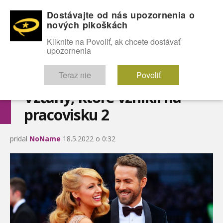
Dostávajte od nás upozornenia o
nových pikoškách
OMG!
SEXICE
ŠTÝL
CELEBRITY
hABECEDA
FÓRUM
Kliknite na Povoliť, ak chcete dostávať
upozornenia
Diskutuje vo FÓRACH
Teraz nie
Povoliť
Vzťahy, ktoré vznikli na
pracovisku 2
pridal
NoName
18.5.2022 o 0:32