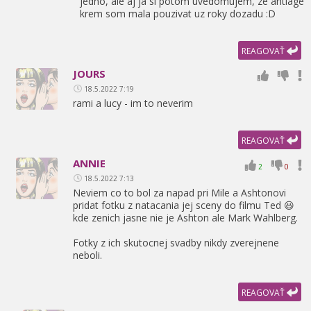
jedno,
ale aj ja si potom uvedomujem,
ze antiage
krem som mala pouzivat uz roky dozadu :D
REAGOVAŤ
JOURS
18.5.2022 7:19
rami a lucy - im to neverim
REAGOVAŤ
ANNIE
2
0
18.5.2022 7:13
Neviem co to bol za napad pri Mile a Ashtonovi
pridat fotku z natacania jej sceny do filmu Ted 😃
kde zenich jasne nie je Ashton ale Mark Wahlberg.
Fotky z ich skutocnej svadby nikdy zverejnene
neboli.
REAGOVAŤ