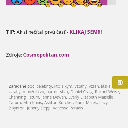
TIP:
Ak si nečítal prvú časť -
KLIKAJ SEM!!!
Zdroje:
Cosmopolitan.com
Zaradené pod:
celebrity
,
kto s kým
,
vzťahy
,
vzťah
,
láska
,
vzťahy
,
manželstvo
,
partnerstvo
,
Daniel Craig
,
Rachel Weisz
,
Channing Tatum
,
Jenna Dewan
,
Everly Elizabeth Maiselle
Tatum
,
Mila Kunis
,
Ashton Kutcher
,
Rami Malek
,
Lucy
Boynton
,
Johnny Depp
,
Vanessa Paradis