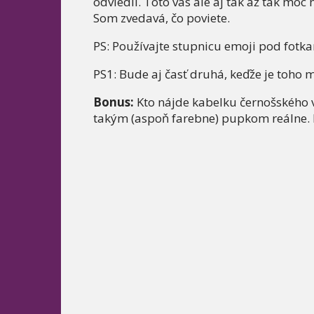
odviedli. Toto vás ale aj tak až tak moc 
Som zvedavá, čo poviete.
PS: Používajte stupnicu emoji pod fotka
PS1: Bude aj časť druhá, keďže je toho
Bonus:
Kto nájde kabelku černošského 
takým (aspoň farebne) pupkom reálne. I