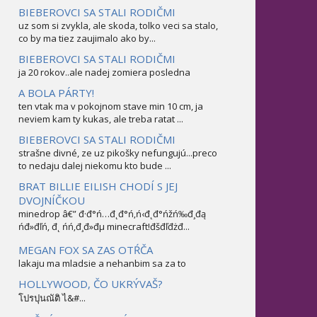
BIEBEROVCI SA STALI RODIČMI
uz som si zvykla, ale skoda, tolko veci sa stalo,
co by ma tiez zaujimalo ako by...
BIEBEROVCI SA STALI RODIČMI
ja 20 rokov..ale nadej zomiera posledna
A BOLA PÁRTY!
ten vtak ma v pokojnom stave min 10 cm, ja
neviem kam ty kukas, ale treba ratat ...
BIEBEROVCI SA STALI RODIČMI
strašne divné, ze uz pikošky nefungujú...preco
to nedaju dalej niekomu kto bude ...
BRAT BILLIE EILISH CHODÍ S JEJ
DVOJNÍČKOU
minedrop â€” đ·đ°ń…đ˛đ°ń‚ń‹đ˛đ°ńžń‰đ¸đą
ńđ»đľń‚ đ˛ ńń‚đ¸đ»đµ minecraft!đšđľđżđ...
MEGAN FOX SA ZAS OTŔČA
lakaju ma mladsie a nehanbim sa za to
HOLLYWOOD, ČO UKRÝVAŠ?
โปรปุนณัติ ไ&#...