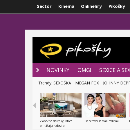
Sector
Kinema
Onlinehry
Pikošky
NOVINKY
P
NOVINKY
OMG!
SEXICE A SE
Trendy:
SEXOŠKA
MEGAN FOX
JOHNNY DEP
220
Vianočné darčeky, ktoré
Bieberovci sa stali rodičmi
prinášajú radosť p