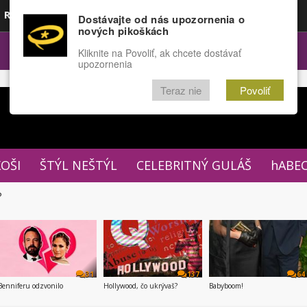
Rozprávky
Funny
Docu
Dostávajte od nás upozornenia o
nových pikoškách
OPULÁRNE
FÓRUM
Kliknite na Povoliť, ak chcete dostávať
upozornenia
Teraz nie
Povoliť
XOŠI
ŠTÝL NEŠTÝL
CELEBRITNÝ GULÁŠ
hABE
P
31
137
64
Benniferu odzvonilo
Hollywood, čo ukrývaš?
Babyboom!