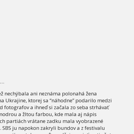
o…
ež nechýbala ani neznáma polonahá žena
na Ukrajine, ktorej sa “náhodne” podarilo medzi
d fotografov a ihneď si začala zo seba strhávať
odrou a žltou farbou, kde mala aj nápis
ších partiách vrátane zadku mala vyobrazené
. SBS ju napokon zakryli bundov a z festivalu