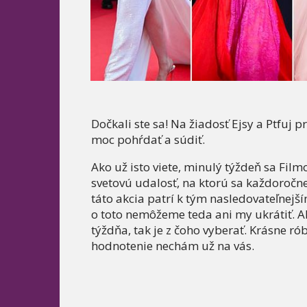
Dočkali ste sa! Na žiadosť Ejsy a Ptfuj
moc pohŕdať a súdiť.
Ako už isto viete, minulý týždeň sa Filmo
svetovú udalosť, na ktorú sa každoročne 
táto akcia patrí k tým nasledovateľnejš
o toto nemôžeme teda ani my ukrátiť. A
týždňa, tak je z čoho vyberať. Krásne ró
hodnotenie nechám už na vás.