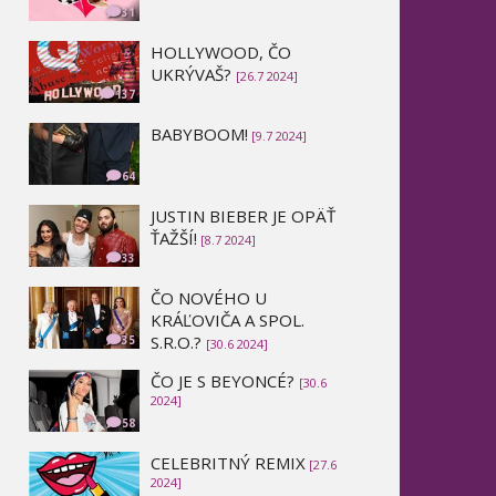
31
HOLLYWOOD, ČO
UKRÝVAŠ?
[26.7 2024]
137
BABYBOOM!
[9.7 2024]
64
JUSTIN BIEBER JE OPÄŤ
ŤAŽŠÍ!
[8.7 2024]
33
ČO NOVÉHO U
KRÁĽOVIČA A SPOL.
S.R.O.?
35
[30.6 2024]
ČO JE S BEYONCÉ?
[30.6
2024]
58
CELEBRITNÝ REMIX
[27.6
2024]