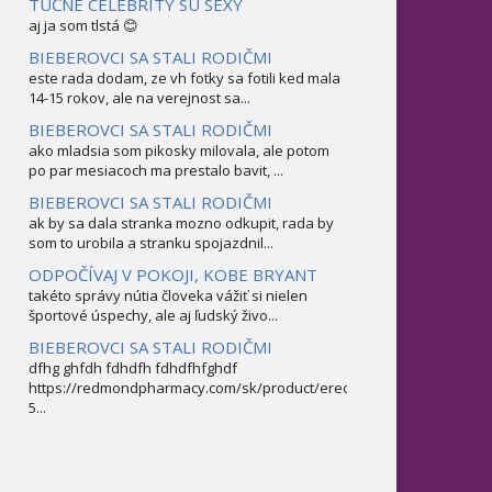
TUČNÉ CELEBRITY SÚ SEXY
aj ja som tlstá 😊
BIEBEROVCI SA STALI RODIČMI
este rada dodam, ze vh fotky sa fotili ked mala
14-15 rokov, ale na verejnost sa...
BIEBEROVCI SA STALI RODIČMI
ako mladsia som pikosky milovala, ale potom
po par mesiacoch ma prestalo bavit, ...
BIEBEROVCI SA STALI RODIČMI
ak by sa dala stranka mozno odkupit, rada by
som to urobila a stranku spojazdnil...
ODPOČÍVAJ V POKOJI, KOBE BRYANT
takéto správy nútia človeka vážiť si nielen
športové úspechy, ale aj ľudský živo...
BIEBEROVCI SA STALI RODIČMI
dfhg ghfdh fdhdfh fdhdfhfghdf
https://redmondpharmacy.com/sk/product/erectofil-
5...