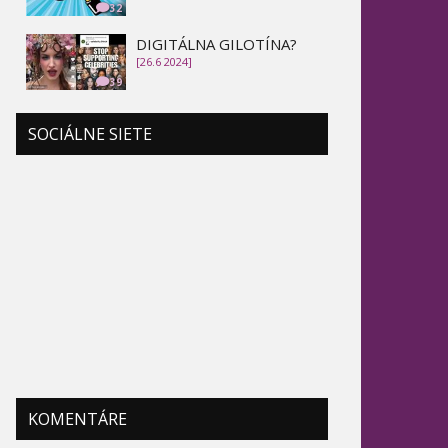
32
DIGITÁLNA GILOTÍNA?
[26.6 2024]
39
SOCIÁLNE SIETE
KOMENTÁRE