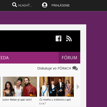
PRIHLÁSENIE
CEDA
FÓRUM
Diskutuje vo FÓRACH
33
35
Justin Bieber je opäť ťažší!
Čo nového u kráľoviča a spol.
s.r.o.?