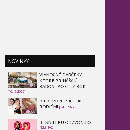
NOVINKY
VIANOČNÉ DARČEKY,
KTORÉ PRINÁŠAJÚ
RADOSŤ PO CELÝ ROK
0
[10.12 2025]
BIEBEROVCI SA STALI
RODIČMI
[24.8 2024]
220
BENNIFERU ODZVONILO
[22.8 2024]