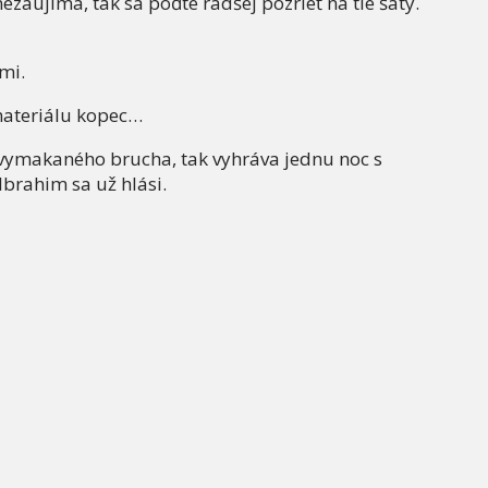
nezaujíma, tak sa poďte radšej pozrieť na tie šaty.
mi.
 materiálu kopec…
vymakaného brucha, tak vyhráva jednu noc s
brahim sa už hlási.