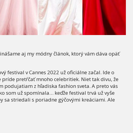
 prinášame aj my módny článok, ktorý vám dáva opäť
vý festival v Cannes 2022 už oficiálne začal. Ide o
príde pretŕčať mnoho celebritiek. Niet tak divu, že
ím podujatiam z hľadiska fashion sveta. A preto vás
ko som už spomínala… keďže festival trvá už vyše
by sa striedali s poriadne gýčovými kreáciami. Ale