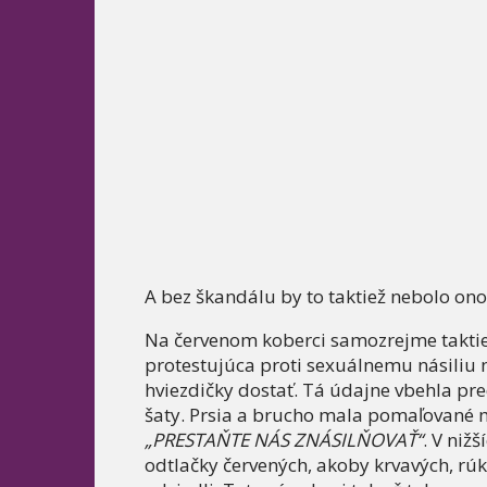
A bez škandálu by to taktiež nebolo on
Na červenom koberci samozrejme takti
protestujúca proti sexuálnemu násiliu 
hviezdičky dostať. Tá údajne vbehla pre
šaty. Prsia a brucho mala pomaľované m
„PRESTAŇTE NÁS ZNÁSILŇOVAŤ“
. V niž
odtlačky červených, akoby krvavých, rúk