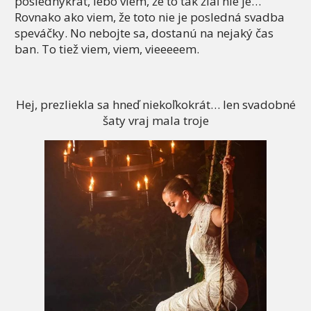
poslednýkrát, lebo viem, že to tak žiaľ nie je…
Rovnako ako viem, že toto nie je posledná svadba
speváčky. No nebojte sa, dostanú na nejaký čas
ban. To tiež viem, viem, vieeeeem.
Hej, prezliekla sa hneď niekoľkokrát… len svadobné
šaty vraj mala troje