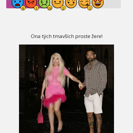
Ona tých tmavších proste žere!