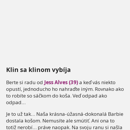
Klin sa klinom vybíja
Berte si radu od
Jess Alves (39)
a keď vás niekto
opustí, jednoducho ho nahraďte iným. Rovnako ako
to robíte so sáčkom do koša. Veď odpad ako
odpad…
Je to už tak… Naša krásna-úžasná-dokonalá Barbie
dostala košom. Nemusíte ale smútiť. Ani ona to
totiž nerobí… práve naopak. Na svoju ranu si našla