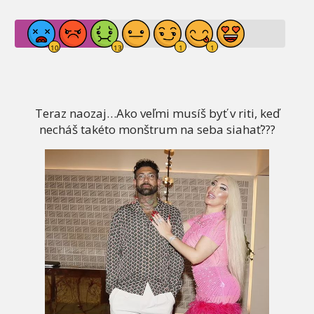
Teraz naozaj…Ako veľmi musíš byť v riti, keď
necháš takéto monštrum na seba siahať???