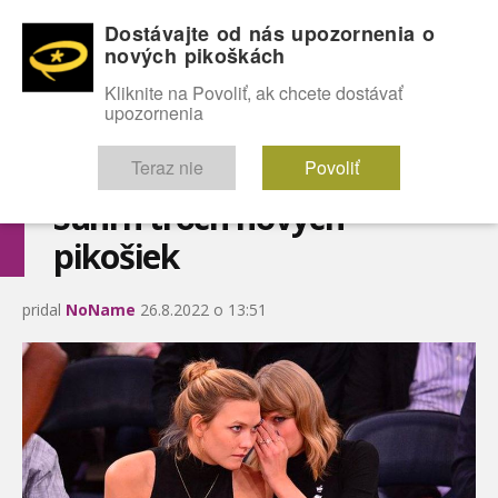
Dostávajte od nás upozornenia o
nových pikoškách
OMG!
SEXICE
ŠTÝL
CELEBRITY
hABECEDA
FÓRUM
Kliknite na Povoliť, ak chcete dostávať
upozornenia
Diskutuje vo FÓRACH
Teraz nie
Povoliť
Súhrn troch nových
pikošiek
pridal
NoName
26.8.2022 o 13:51