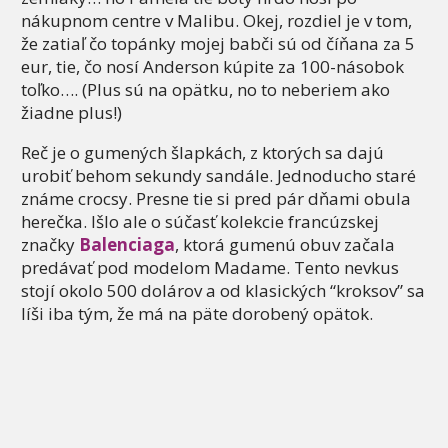
nákupnom centre v Malibu. Okej, rozdiel je v tom,
že zatiaľ čo topánky mojej babči sú od číňana za 5
eur, tie, čo nosí Anderson kúpite za 100-násobok
toľko…. (Plus sú na opätku, no to neberiem ako
žiadne plus!)
Reč je o gumených šlapkách, z ktorých sa dajú
urobiť behom sekundy sandále. Jednoducho staré
známe crocsy. Presne tie si pred pár dňami obula
herečka. Išlo ale o súčasť kolekcie francúzskej
značky
Balenciaga
, ktorá gumenú obuv začala
predávať pod modelom Madame. Tento nevkus
stojí okolo 500 dolárov a od klasických “kroksov” sa
líši iba tým, že má na päte dorobený opätok.