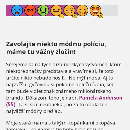
Zavolajte niekto módnu políciu,
máme tu vážny zločin!
Smejeme sa na tých dizajnérskych výtvoroch, ktoré
niektoré značky predstavia a vravíme si, že toto
určite nikto nebude nosiť… No mýlime sa. Aj tú
najväčšiu gýčovinu si pokojne oblečú ľudia, keď
tam bude vidieť znak známeho milionárskeho
brandu. Dôkazom toho je napr.
Pamela Anderson
(55)
. Tá si síce neobliekla, no za to obula ten
najväčší módny prešľap.
Moja stará mama s takými topánkami okopáva
zemiaky… no Pamela tie boty hrdo nosí po