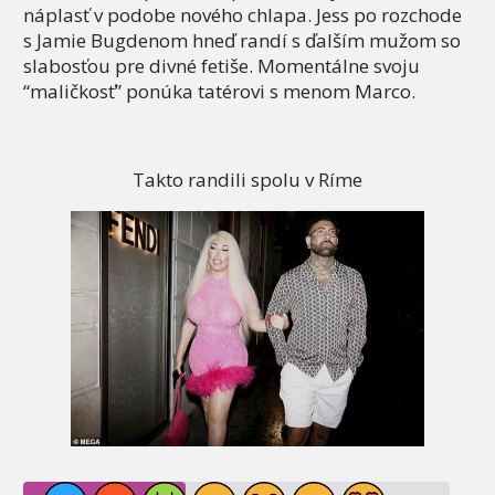
náplasť v podobe nového chlapa. Jess po rozchode
s Jamie Bugdenom hneď randí s ďalším mužom so
slabosťou pre divné fetiše. Momentálne svoju
“maličkosť” ponúka tatérovi s menom Marco.
Takto randili spolu v Ríme