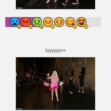
Sýýýýýýrrr