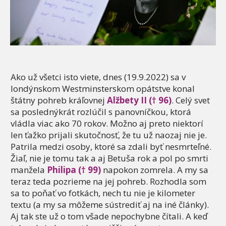
Ako už všetci isto viete, dnes (19.9.2022) sa v
londýnskom Westminsterskom opátstve konal
štátny pohreb kráľovnej
Alžbety II († 96)
. Celý svet
sa poslednýkrát rozlúčil s panovníčkou, ktorá
vládla viac ako 70 rokov. Možno aj preto niektorí
len ťažko prijali skutočnosť, že tu už naozaj nie je.
Patrila medzi osoby, ktoré sa zdali byť nesmrteľné.
Žiaľ, nie je tomu tak a aj Betuša rok a pol po smrti
manžela
Philipa († 99)
napokon zomrela. A my sa
teraz teda pozrieme na jej pohreb. Rozhodla som
sa to poňať vo fotkách, nech tu nie je kilometer
textu (a my sa môžeme sústrediť aj na iné články).
Aj tak ste už o tom všade nepochybne čítali. A keď