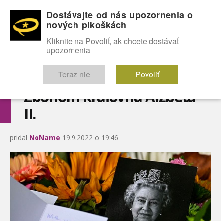
Dostávajte od nás upozornenia o
nových pikoškách
OMG!
SEXICE
ŠTÝL
CELEBRITY
hABECEDA
FÓRUM
Kliknite na Povoliť, ak chcete dostávať
upozornenia
Diskutuje vo FÓRACH
Teraz nie
Povoliť
Zbohom kráľovná Alžbeta
II.
pridal
NoName
19.9.2022 o 19:46