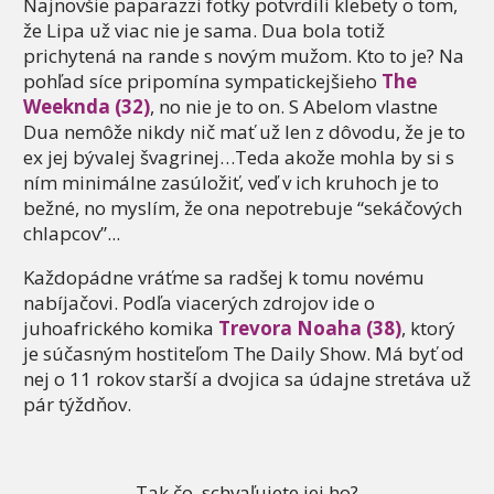
Najnovšie paparazzi fotky potvrdili klebety o tom,
že Lipa už viac nie je sama. Dua bola totiž
prichytená na rande s novým mužom. Kto to je? Na
pohľad síce pripomína sympatickejšieho
The
Weeknda (32)
, no nie je to on. S Abelom vlastne
Dua nemôže nikdy nič mať už len z dôvodu, že je to
ex jej bývalej švagrinej…Teda akože mohla by si s
ním minimálne zasúložiť, veď v ich kruhoch je to
bežné, no myslím, že ona nepotrebuje “sekáčových
chlapcov”...
Každopádne vráťme sa radšej k tomu novému
nabíjačovi. Podľa viacerých zdrojov ide o
juhoafrického komika
Trevora Noaha (38)
, ktorý
je súčasným hostiteľom The Daily Show. Má byť od
nej o 11 rokov starší a dvojica sa údajne stretáva už
pár týždňov.
Tak čo, schvaľujete jej ho?