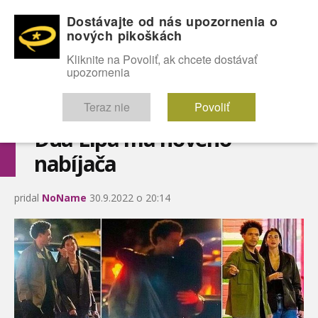
Dostávajte od nás upozornenia o
nových pikoškách
OMG!
SEXICE
ŠTÝL
CELEBRITY
hABECEDA
FÓRUM
Kliknite na Povoliť, ak chcete dostávať
upozornenia
Diskutuje vo FÓRACH
Teraz nie
Povoliť
Dua Lipa má nového
nabíjača
pridal
NoName
30.9.2022 o 20:14