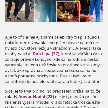
A je to oficiálne! Aj známe celebritky trápi situácia
ohľadom zdražovania energií. A hlavne najmä tie
hviezdičky, ktoré nežijú v slnečnom L.A. Medzi také
osoby patrí aj
Dua Lipa (27)
, ktorá sa väčšinu času
zdržuje práve v Londýne, kde sa narodila a neskôr
vyrastala. Ju teda tiež čoskoro postihne kríza zimy,
avšak ako správna a zodpovedná baba sa na ňu
aspoň poriadne prichystala. Dua si kvôli tejto
záležitosti do postele zaobstarala ľudský radiátor!
Síce jej to trvalo dlho, no predsalen prišla na to, že
mladý
Anwar Hadid (23)
nie je typ muža pre ňu.
Nielenže vyzerá “modelik” ako feťácká troska, ešte
stále je to napokon nevyzretý chlapček. A Dua má