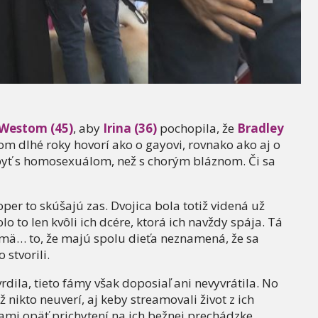
Westom (45)
, aby
Irina (36)
pochopila, že
Bradley
ňom dlhé roky hovorí ako o gayovi, rovnako ako aj o
 byť s homosexuálom, než s chorým bláznom. Či sa
per to skúšajú zas. Dvojica bola totiž videná už
olo to len kvôli ich dcére, ktorá ich navždy spája. Tá
ajmä… to, že majú spolu dieťa neznamená, že sa
stvorili.
rdila, tieto fámy však doposiaľ ani nevyvrátila. No
 nikto neuverí, aj keby streamovali život z ich
ňami opäť prichytení na ich bežnej prechádzke