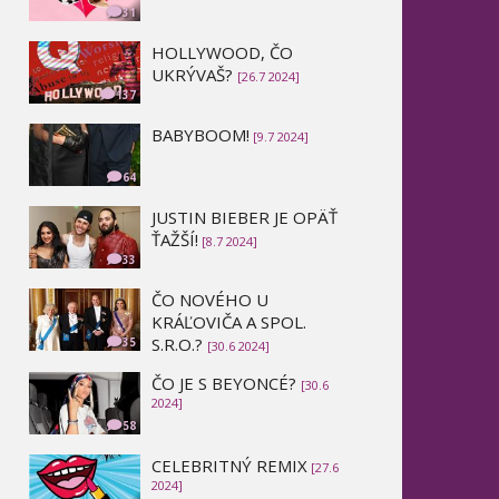
31
HOLLYWOOD, ČO
UKRÝVAŠ?
[26.7 2024]
137
BABYBOOM!
[9.7 2024]
64
JUSTIN BIEBER JE OPÄŤ
ŤAŽŠÍ!
[8.7 2024]
33
ČO NOVÉHO U
KRÁĽOVIČA A SPOL.
S.R.O.?
35
[30.6 2024]
ČO JE S BEYONCÉ?
[30.6
2024]
58
CELEBRITNÝ REMIX
[27.6
2024]