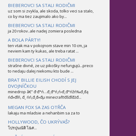
BIEBEROVCI SA STALI RODIČMI
uz som si zvykla, ale skoda, tolko veci sa stalo,
co by ma tiez zaujimalo ako by...
BIEBEROVCI SA STALI RODIČMI
ja 20 rokov..ale nadej zomiera posledna
A BOLA PÁRTY!
ten vtak ma v pokojnom stave min 10 cm, ja
neviem kam ty kukas, ale treba ratat ...
BIEBEROVCI SA STALI RODIČMI
strašne divné, ze uz pikošky nefungujú...preco
to nedaju dalej niekomu kto bude ...
BRAT BILLIE EILISH CHODÍ S JEJ
DVOJNÍČKOU
minedrop â€” đ·đ°ń…đ˛đ°ń‚ń‹đ˛đ°ńžń‰đ¸đą
ńđ»đľń‚ đ˛ ńń‚đ¸đ»đµ minecraft!đšđľđżđ...
MEGAN FOX SA ZAS OTŔČA
lakaju ma mladsie a nehanbim sa za to
HOLLYWOOD, ČO UKRÝVAŠ?
โปรปุนณัติ ไ&#...