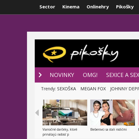
Sector
Kinema
Onlinehry
Pikošky
NOVINKY
P
NOVINKY
OMG!
SEXICE A SE
Trendy:
SEXOŠKA
MEGAN FOX
JOHNNY DEP
220
Vianočné darčeky, ktoré
Bieberovci sa stali rodičmi
prinášajú radosť p