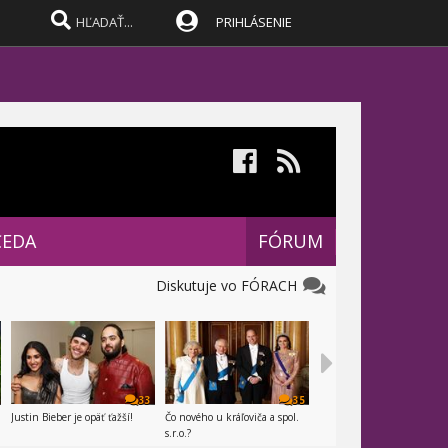
PRIHLÁSENIE
CEDA
FÓRUM
Diskutuje vo FÓRACH
33
35
Justin Bieber je opäť ťažší!
Čo nového u kráľoviča a spol.
s.r.o.?