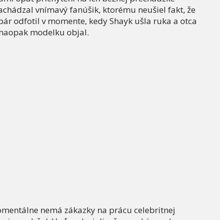
achádzal vnímavý fanúšik, ktorému neušiel fakt, že
 pár odfotil v momente, kedy Shayk ušla ruka a otca
r naopak modelku objal.
momentálne nemá zákazky na prácu celebritnej