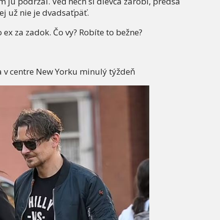
 ju podržal. Veď nech si dievča zarobí, predsa
ej už nie je dvadsaťpäť.
 ex za zadok. Čo vy? Robíte to bežne?
 v centre New Yorku minulý týždeň