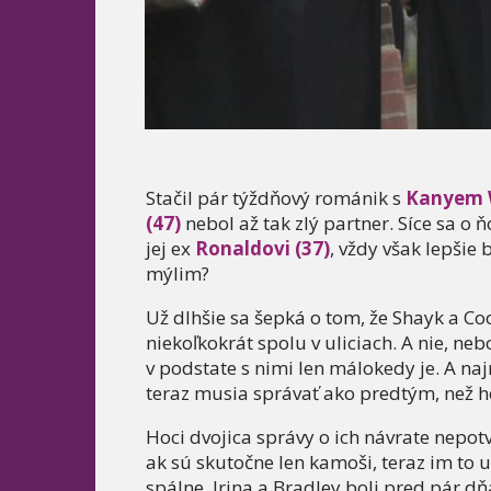
Stačil pár týždňový románik s
Kanyem 
(47)
nebol až tak zlý partner. Síce sa o 
jej ex
Ronaldovi (37)
, vždy však lepšie
mýlim?
Už dlhšie sa šepká o tom, že Shayk a Coo
niekoľkokrát spolu v uliciach. A nie, neb
v podstate s nimi len málokedy je. A n
teraz musia správať ako predtým, než ho 
Hoci dvojica správy o ich návrate nepotv
ak sú skutočne len kamoši, teraz im to už
spálne. Irina a Bradley boli pred pár d