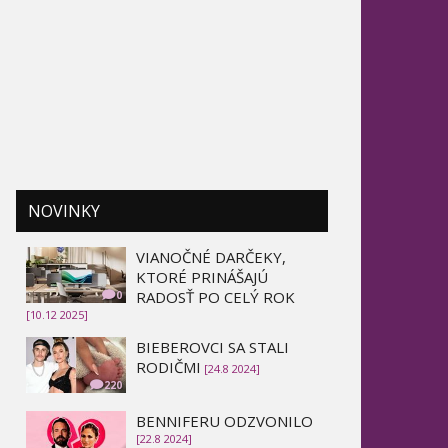
NOVINKY
VIANOČNÉ DARČEKY,
KTORÉ PRINÁŠAJÚ
RADOSŤ PO CELÝ ROK
0
[10.12 2025]
BIEBEROVCI SA STALI
RODIČMI
[24.8 2024]
220
BENNIFERU ODZVONILO
[22.8 2024]