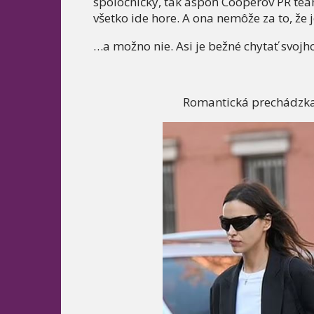
spoločníčky, tak aspoň Cooperov PR team
všetko ide hore. A ona nemôže za to, že j
…a možno nie. Asi je bežné chytať svojho
Romantická prechádzka