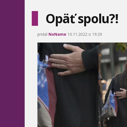
Opäť spolu?!
pridal
NoName
10.11.2022 o 19:29