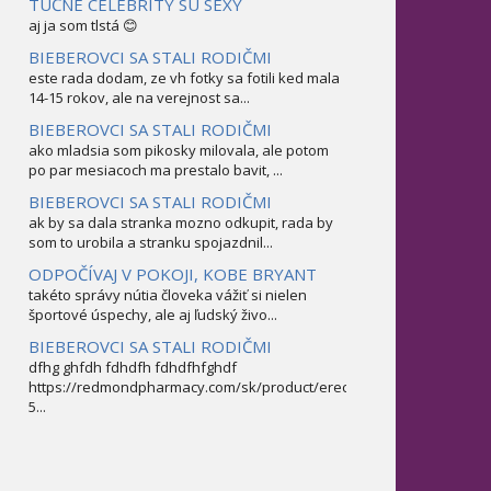
TUČNÉ CELEBRITY SÚ SEXY
aj ja som tlstá 😊
BIEBEROVCI SA STALI RODIČMI
este rada dodam, ze vh fotky sa fotili ked mala
14-15 rokov, ale na verejnost sa...
BIEBEROVCI SA STALI RODIČMI
ako mladsia som pikosky milovala, ale potom
po par mesiacoch ma prestalo bavit, ...
BIEBEROVCI SA STALI RODIČMI
ak by sa dala stranka mozno odkupit, rada by
som to urobila a stranku spojazdnil...
ODPOČÍVAJ V POKOJI, KOBE BRYANT
takéto správy nútia človeka vážiť si nielen
športové úspechy, ale aj ľudský živo...
BIEBEROVCI SA STALI RODIČMI
dfhg ghfdh fdhdfh fdhdfhfghdf
https://redmondpharmacy.com/sk/product/erectofil-
5...