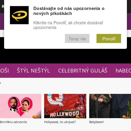
Rozprávky
Funny
Docu
Dostávajte od nás upozornenia o
nových pikoškách
OPULÁRNE
FÓRUM
Kliknite na Povoliť, ak chcete dostávať
upozornenia
Teraz nie
Povoliť
XOŠI
ŠTÝL NEŠTÝL
CELEBRITNÝ GULÁŠ
hABE
P
31
137
64
Benniferu odzvonilo
Hollywood, čo ukrývaš?
Babyboom!