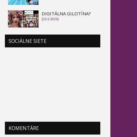
32
DIGITÁLNA GILOTÍNA?
[26.6 2024]
39
SOCIÁLNE SIETE
KOMENTÁRE