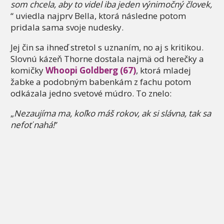
som chcela, aby to videl iba jeden výnimočný človek,
“ uviedla najprv Bella, ktorá následne potom
pridala sama svoje nudesky.
Jej čin sa ihneď stretol s uznaním, no aj s kritikou.
Slovnú kázeň Thorne dostala najmä od herečky a
komičky
Whoopi Goldberg (67)
, ktorá mladej
žabke a podobným babenkám z fachu potom
odkázala jedno svetové múdro. To znelo:
„
Nezaujíma ma, koľko máš rokov, ak si slávna, tak sa
nefoť nahá!
”