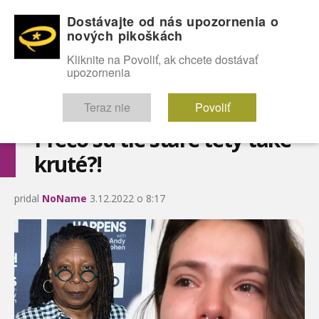
Dostávajte od nás upozornenia o
nových pikoškách
OMG!
SEXICE
ŠTÝL
CELEBRITY
hABECEDA
FÓRUM
Kliknite na Povoliť, ak chcete dostávať
upozornenia
Diskutuje vo FÓRACH
Teraz nie
Povoliť
Prečo sú tie staré tety také
kruté?!
pridal
NoName
3.12.2022 o 8:17