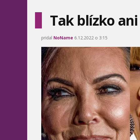
Tak blízko an
pridal
NoName
6.12.2022 o 3:15