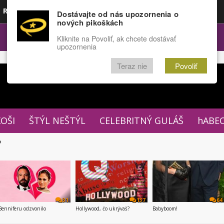
Rozprávky
Funny
Docu
Dostávajte od nás upozornenia o
nových pikoškách
OPULÁRNE
FÓRUM
Kliknite na Povoliť, ak chcete dostávať
upozornenia
Teraz nie
Povoliť
XOŠI
ŠTÝL NEŠTÝL
CELEBRITNÝ GULÁŠ
hABE
P
31
137
64
Benniferu odzvonilo
Hollywood, čo ukrývaš?
Babyboom!