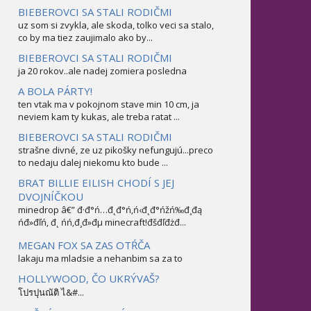
BIEBEROVCI SA STALI RODIČMI
uz som si zvykla, ale skoda, tolko veci sa stalo,
co by ma tiez zaujimalo ako by...
BIEBEROVCI SA STALI RODIČMI
ja 20 rokov..ale nadej zomiera posledna
A BOLA PÁRTY!
ten vtak ma v pokojnom stave min 10 cm, ja
neviem kam ty kukas, ale treba ratat ...
BIEBEROVCI SA STALI RODIČMI
strašne divné, ze uz pikošky nefungujú...preco
to nedaju dalej niekomu kto bude ...
BRAT BILLIE EILISH CHODÍ S JEJ
DVOJNÍČKOU
minedrop â€” đ·đ°ń…đ˛đ°ń‚ń‹đ˛đ°ńžń‰đ¸đą
ńđ»đľń‚ đ˛ ńń‚đ¸đ»đµ minecraft!đšđľđżđ...
MEGAN FOX SA ZAS OTŔČA
lakaju ma mladsie a nehanbim sa za to
HOLLYWOOD, ČO UKRÝVAŠ?
โปรปุนณัติ ไ&#...