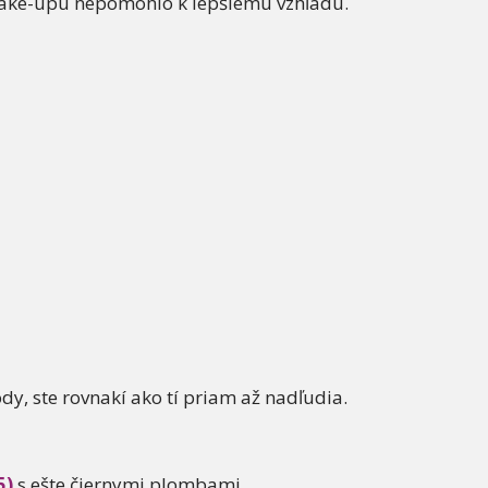
 make-upu nepomohlo k lepšiemu vzhľadu.
dy, ste rovnakí ako tí priam až nadľudia.
5)
s ešte čiernymi plombami