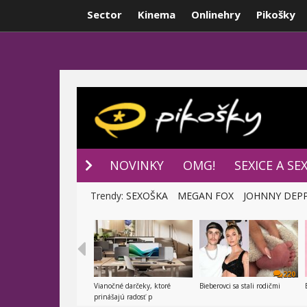
Sector
Kinema
Onlinehry
Pikošky
NOVINKY
P
NOVINKY
OMG!
SEXICE A SE
Trendy:
SEXOŠKA
MEGAN FOX
JOHNNY DEP
220
Vianočné darčeky, ktoré
Bieberovci sa stali rodičmi
prinášajú radosť p