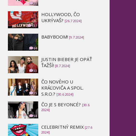
31
HOLLYWOOD, ČO
UKRÝVAŠ?
[26.7 2024]
137
BABYBOOM!
[9.7 2024]
64
JUSTIN BIEBER JE OPÄŤ
ŤAŽŠÍ!
[8.7 2024]
33
ČO NOVÉHO U
KRÁĽOVIČA A SPOL.
S.R.O.?
35
[30.6 2024]
ČO JE S BEYONCÉ?
[30.6
2024]
58
CELEBRITNÝ REMIX
[27.6
2024]