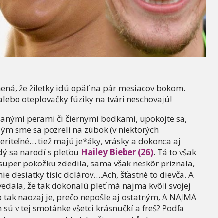
ná, že žiletky idú opäť na pár mesiacov bokom.
 alebo oteplovačky fúziky na tvári neschovajú!
askanými perami či čiernymi bodkami, upokojte sa,
. Tým sme sa pozreli na zúbok (v niektorých
eriteľné… tiež majú je*áky, vrásky a dokonca aj
dý sa narodí s pleťou
Hailey Bieber (26)
. Tá to však
 super pokožku zdedila, sama však neskôr priznala,
e desiatky tisíc dolárov….Ach, šťastné to dievča. A
vedala, že tak dokonalú pleť má najmä kvôli svojej
 tak naozaj je, prečo nepošle aj ostatným, A NAJMÄ
ú v tej smotánke všetci krásnučkí a freš? Podľa