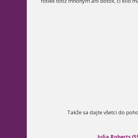
fotiek totiž mnohým ani botox, či kilo
Takže sa dajte všetci do poho
Julia Roberts (5