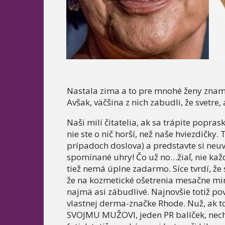
Nastala zima a to pre mnohé ženy zname
Avšak, väčšina z nich zabudli, že svetre,
Naši milí čitatelia, ak sa trápite popr
nie ste o nič horší, než naše hviezdičky
prípadoch doslova) a predstavte si neuv
spomínané uhry! Čo už no…žiaľ, nie kaž
tiež nemá úplne zadarmo. Síce tvrdí, že
že na kozmetické ošetrenia mesačne mini
najmä asi zábudlivé. Najnovšie totiž po
vlastnej derma-značke Rhode. Nuž, ak to
SVOJMU MUŽOVI, jeden PR balíček, nech s