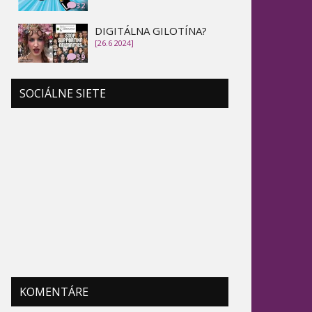
32
DIGITÁLNA GILOTÍNA?
[26.6 2024]
39
SOCIÁLNE SIETE
KOMENTÁRE