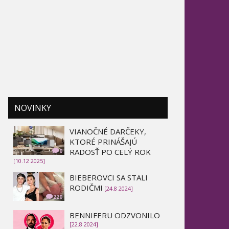
NOVINKY
VIANOČNÉ DARČEKY,
KTORÉ PRINÁŠAJÚ
RADOSŤ PO CELÝ ROK
0
[10.12 2025]
BIEBEROVCI SA STALI
RODIČMI
[24.8 2024]
220
BENNIFERU ODZVONILO
[22.8 2024]