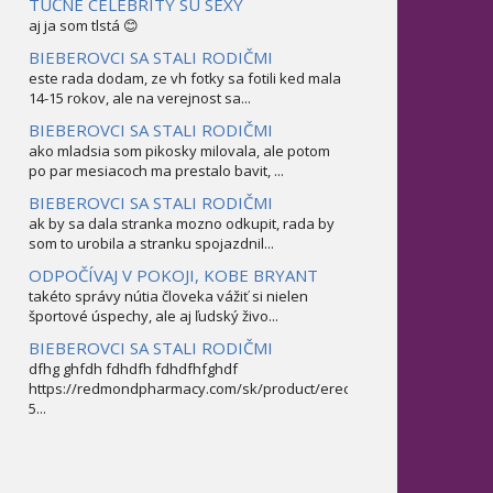
TUČNÉ CELEBRITY SÚ SEXY
aj ja som tlstá 😊
BIEBEROVCI SA STALI RODIČMI
este rada dodam, ze vh fotky sa fotili ked mala
14-15 rokov, ale na verejnost sa...
BIEBEROVCI SA STALI RODIČMI
ako mladsia som pikosky milovala, ale potom
po par mesiacoch ma prestalo bavit, ...
BIEBEROVCI SA STALI RODIČMI
ak by sa dala stranka mozno odkupit, rada by
som to urobila a stranku spojazdnil...
ODPOČÍVAJ V POKOJI, KOBE BRYANT
takéto správy nútia človeka vážiť si nielen
športové úspechy, ale aj ľudský živo...
BIEBEROVCI SA STALI RODIČMI
dfhg ghfdh fdhdfh fdhdfhfghdf
https://redmondpharmacy.com/sk/product/erectofil-
5...