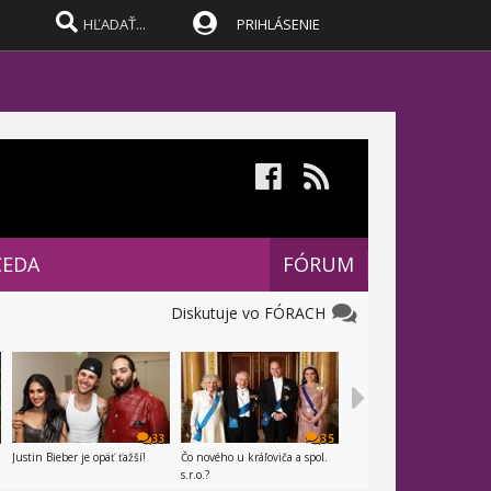
PRIHLÁSENIE
CEDA
FÓRUM
Diskutuje vo FÓRACH
33
35
Justin Bieber je opäť ťažší!
Čo nového u kráľoviča a spol.
s.r.o.?