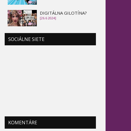
32
DIGITÁLNA GILOTÍNA?
[26.6 2024]
39
SOCIÁLNE SIETE
KOMENTÁRE