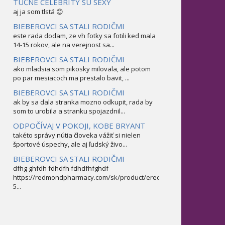
TUČNÉ CELEBRITY SÚ SEXY
aj ja som tlstá 😊
BIEBEROVCI SA STALI RODIČMI
este rada dodam, ze vh fotky sa fotili ked mala
14-15 rokov, ale na verejnost sa...
BIEBEROVCI SA STALI RODIČMI
ako mladsia som pikosky milovala, ale potom
po par mesiacoch ma prestalo bavit, ...
BIEBEROVCI SA STALI RODIČMI
ak by sa dala stranka mozno odkupit, rada by
som to urobila a stranku spojazdnil...
ODPOČÍVAJ V POKOJI, KOBE BRYANT
takéto správy nútia človeka vážiť si nielen
športové úspechy, ale aj ľudský živo...
BIEBEROVCI SA STALI RODIČMI
dfhg ghfdh fdhdfh fdhdfhfghdf
https://redmondpharmacy.com/sk/product/erectofil-
5...