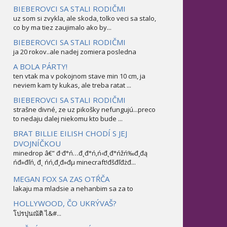
BIEBEROVCI SA STALI RODIČMI
uz som si zvykla, ale skoda, tolko veci sa stalo,
co by ma tiez zaujimalo ako by...
BIEBEROVCI SA STALI RODIČMI
ja 20 rokov..ale nadej zomiera posledna
A BOLA PÁRTY!
ten vtak ma v pokojnom stave min 10 cm, ja
neviem kam ty kukas, ale treba ratat ...
BIEBEROVCI SA STALI RODIČMI
strašne divné, ze uz pikošky nefungujú...preco
to nedaju dalej niekomu kto bude ...
BRAT BILLIE EILISH CHODÍ S JEJ
DVOJNÍČKOU
minedrop â€” đ·đ°ń…đ˛đ°ń‚ń‹đ˛đ°ńžń‰đ¸đą
ńđ»đľń‚ đ˛ ńń‚đ¸đ»đµ minecraft!đšđľđżđ...
MEGAN FOX SA ZAS OTŔČA
lakaju ma mladsie a nehanbim sa za to
HOLLYWOOD, ČO UKRÝVAŠ?
โปรปุนณัติ ไ&#...