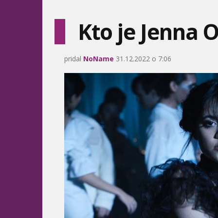
Kto je Jenna 
pridal
NoName
31.12.2022 o 7:06