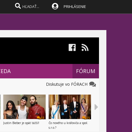
PRIHLÁSENIE
CEDA
FÓRUM
Diskutuje vo FÓRACH
33
35
Justin Bieber je opäť ťažší!
Čo nového u kráľoviča a spol.
s.r.o.?