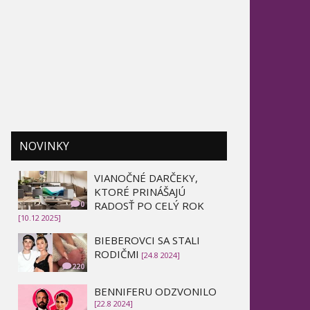
NOVINKY
VIANOČNÉ DARČEKY,
KTORÉ PRINÁŠAJÚ
RADOSŤ PO CELÝ ROK
0
[10.12 2025]
BIEBEROVCI SA STALI
RODIČMI
[24.8 2024]
220
BENNIFERU ODZVONILO
[22.8 2024]