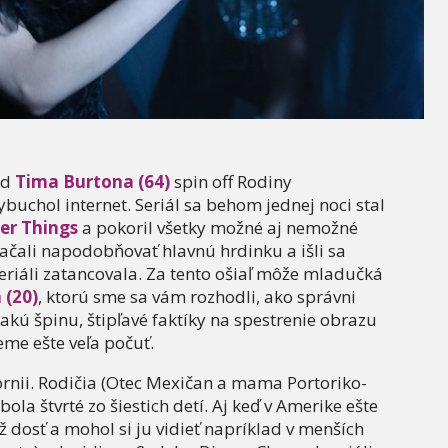
od
Tima Burtona (64)
spin off Rodiny
chol internet. Seriál sa behom jednej noci stal
er Things
a pokoril všetky možné aj nemožné
ačali napodobňovať hlavnú hrdinku a išli sa
seriáli zatancovala. Za tento ošiaľ môže mladučká
 (20)
, ktorú sme sa vám rozhodli, ako správni
akú špinu, štipľavé faktíky na spestrenie obrazu
deme ešte veľa počuť.
ifornii. Rodičia (Otec Mexičan a mama Portoriko-
ola štvrté zo šiestich detí. Aj keď v Amerike ešte
ž dosť a mohol si ju vidieť napríklad v menších