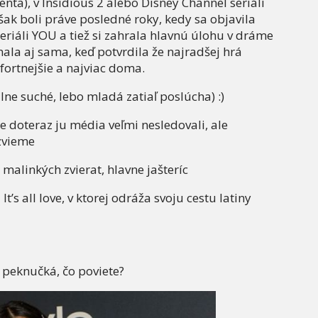
enta), v Insidious 2 alebo Disney Channel seriáli
šak boli práve posledné roky, kedy sa objavila
riáli YOU a tiež si zahrala hlavnú úlohu v dráme
znala aj sama, keď potvrdila že najradšej hrá
mfortnejšie a najviac doma.
lne suché, lebo mladá zatiaľ poslúcha) :)
ďže doteraz ju média veľmi nesledovali, ale
zvieme
 malinkých zvierat, hlavne jašteríc
t’s all love, v ktorej odráža svoju cestu latiny
peknučká, čo poviete?