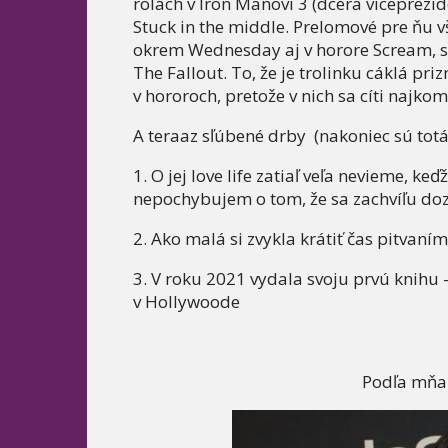
rolách v Iron Manovi 3 (dcéra viceprezid
Stuck in the middle. Prelomové pre ňu v
okrem Wednesday aj v horore Scream, se
The Fallout. To, že je trolinku cáklá pri
v hororoch, pretože v nich sa cíti najko
A teraaz sľúbené drby (nakoniec sú totá
1. O jej love life zatiaľ veľa nevieme, ke
nepochybujem o tom, že sa zachvíľu do
2. Ako malá si zvykla krátiť čas pitvaním
3. V roku 2021 vydala svoju prvú knihu - I
v Hollywoode
Podľa mňa 