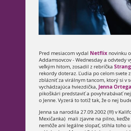
Pred mesiacom vydal
Netflix
novinku 
Addamsovcov - Wednesday a odvtedy vybu
veľkým hitom, zosadil z rebríčka
Strang
rekordy doteraz. Ľudia po celom svete z
zblázniť za virálnym tancom, ktorý si v 
vychádzajúca hviezdička,
Jenna Ortega
pikoškári predstaviť a povyhrabávať nej
o Jenne. Vyzerá to totiž tak, že o nej bu
Jenna sa narodila 27.09.2002 (!!!) v Kal
Mexičanka) mali zjavne na pilno, keďže b
nemôže ani legálne slopať, stihla toho u