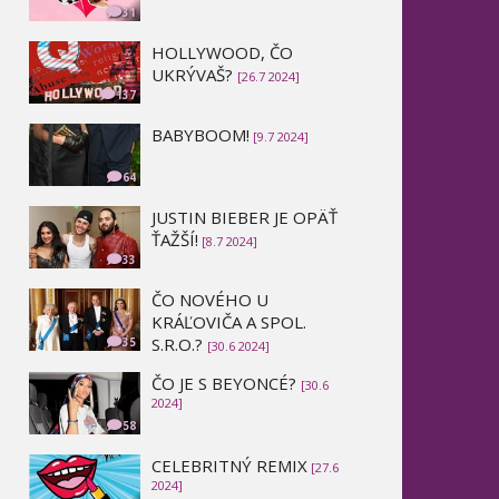
31
HOLLYWOOD, ČO
UKRÝVAŠ?
[26.7 2024]
137
BABYBOOM!
[9.7 2024]
64
JUSTIN BIEBER JE OPÄŤ
ŤAŽŠÍ!
[8.7 2024]
33
ČO NOVÉHO U
KRÁĽOVIČA A SPOL.
S.R.O.?
35
[30.6 2024]
ČO JE S BEYONCÉ?
[30.6
2024]
58
CELEBRITNÝ REMIX
[27.6
2024]