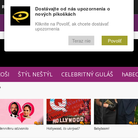
Rozprávky
Funny
Docu
Dostávajte od nás upozornenia o
nových pikoškách
OPULÁRNE
FÓRUM
Kliknite na Povoliť, ak chcete dostávať
upozornenia
Teraz nie
Povoliť
XOŠI
ŠTÝL NEŠTÝL
CELEBRITNÝ GULÁŠ
hABE
P
31
137
64
Benniferu odzvonilo
Hollywood, čo ukrývaš?
Babyboom!