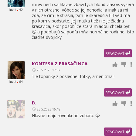
miley nech sa hlavne zbaví tých blond vlasov. vyzerá
v nich otrasne,
vôbec sa jej nehodia. a inak sa mi
level
42
zdá,
že čím je strašia,
tým je skaredšia 🤷‍♀️ veď má
po kom v podstate. jej matka tiež nie je žiadna
krásavica,
skôr pôsobí že stará mladou chcela byť
🙄 a podobajú sa podľa mňa normálne rodinne,
isto
žiadne dvojičky
REAGOVAŤ
KONTESA Z PRASAČINCA
23.5.2023 17:07
Tie topánky z poslednej fotky,
amen tma!!!
level
64
REAGOVAŤ
B.
23.5.2023 16:18
Hlavne maju rovnakeho zubara. 😬
REAGOVAŤ