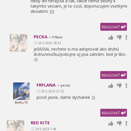
nikdy ani nefajcila a tak,
takze nema sklony k
takymto veciam,
je to cool,
doporucujem vsetkymi
desiatimi :)))
REAGOVAŤ
PECKA
-> frflana
25.5.2023 18:52
ježišššiii,
nechete si ma adoptovať ako druhú
dcéru/vnučku/pokojne aj psa zahrám,
ked je libo .
:D
REAGOVAŤ
FRFLANA
-> pecka
25.5.2023 21:22
pood jasne,
dame dychanek :))
level
48
REAGOVAŤ
RED KITE
24.5.2023 7:46