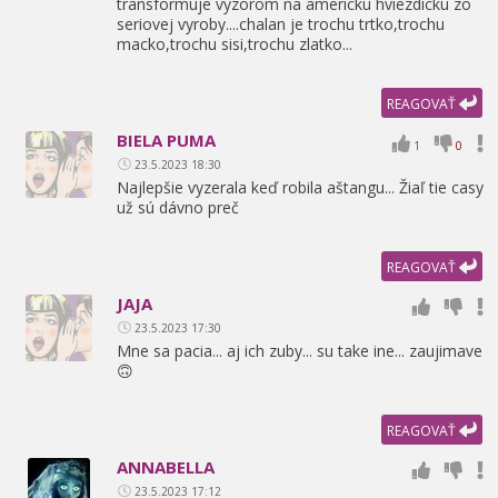
transformuje vyzorom na americku hviezdicku zo
seriovej vyroby....chalan je trochu trtko,
trochu
macko,
trochu sisi,
trochu zlatko...
REAGOVAŤ
BIELA PUMA
1
0
23.5.2023 18:30
Najlepšie vyzerala keď robila aštangu... Žiaľ tie casy
už sú dávno preč
REAGOVAŤ
JAJA
23.5.2023 17:30
Mne sa pacia... aj ich zuby... su take ine... zaujimave
🙃
REAGOVAŤ
ANNABELLA
23.5.2023 17:12