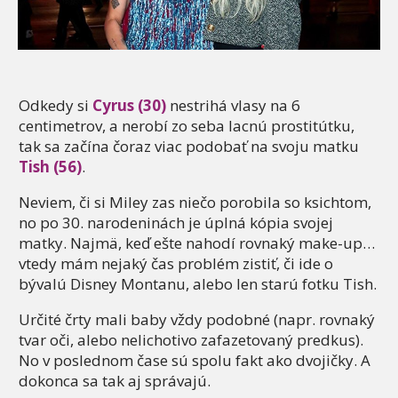
Odkedy si
Cyrus (30)
nestrihá vlasy na 6
centimetrov, a nerobí zo seba lacnú prostitútku,
tak sa začína čoraz viac podobať na svoju matku
Tish (56)
.
Neviem, či si Miley zas niečo porobila so ksichtom,
no po 30. narodeninách je úplná kópia svojej
matky. Najmä, keď ešte nahodí rovnaký make-up…
vtedy mám nejaký čas problém zistiť, či ide o
bývalú Disney Montanu, alebo len starú fotku Tish.
Určité črty mali baby vždy podobné (napr. rovnaký
tvar oči, alebo nelichotivo zafazetovaný predkus).
No v poslednom čase sú spolu fakt ako dvojičky. A
dokonca sa tak aj správajú.