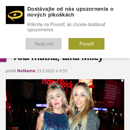
Dostávajte od nás upozornenia o
nových pikoškách
OMG!
SEXICE
ŠTÝL
CELEBRITY
hABECEDA
FÓRUM
Kliknite na Povoliť, ak chcete dostávať
upozornenia
Diskutuje vo FÓRACH
Teraz nie
Povoliť
Aká matka, taká Miley
pridal
NoName
23.5.2023 o 0:55