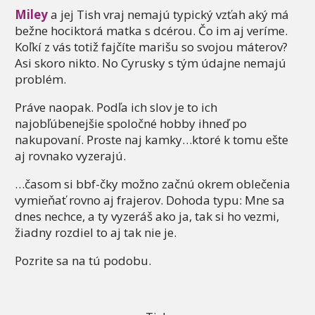
Miley
a jej Tish vraj nemajú typický vzťah aký má
bežne hociktorá matka s dcérou. Čo im aj veríme.
Koľkí z vás totiž fajčíte marišu so svojou máterov?
Asi skoro nikto. No Cyrusky s tým údajne nemajú
problém.
Práve naopak. Podľa ich slov je to ich
najobľúbenejšie spoločné hobby ihneď po
nakupovaní. Proste naj kamky…ktoré k tomu ešte
aj rovnako vyzerajú.
…časom si bbf-čky možno začnú okrem oblečenia
vymieňať rovno aj frajerov. Dohoda typu: Mne sa
dnes nechce, a ty vyzeráš ako ja, tak si ho vezmi,
žiadny rozdiel to aj tak nie je.
Pozrite sa na tú podobu.