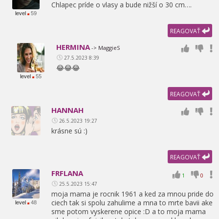
Chlapec príde o vlasy a bude nižší o 30 cm….
level
59
REAGOVAŤ
HERMINA
-> MaggieS
27.5.2023 8:39
😂😂😂
level
55
REAGOVAŤ
HANNAH
26.5.2023 19:27
krásne sú :)
REAGOVAŤ
FRFLANA
1
0
25.5.2023 15:47
moja mama je rocnik 1961 a ked za mnou pride do
ciech tak si spolu zahulime a mna to mrte bavii ake
level
48
sme potom vyskerene opice :D a to moja mama