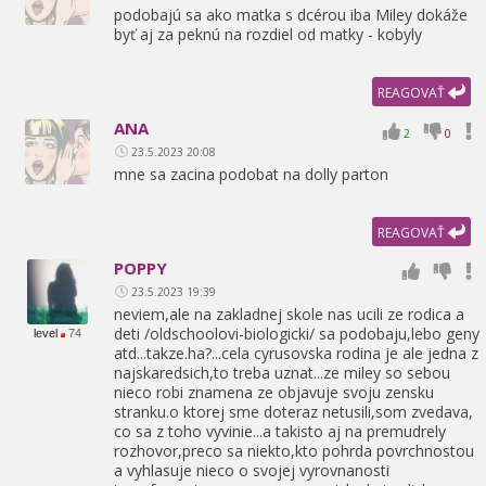
podobajú sa ako matka s dcérou iba Miley dokáže
byť aj za peknú na rozdiel od matky - kobyly
REAGOVAŤ
ANA
2
0
23.5.2023 20:08
mne sa zacina podobat na dolly parton
REAGOVAŤ
POPPY
23.5.2023 19:39
neviem,
ale na zakladnej skole nas ucili ze rodica a
deti /oldschoolovi-biologicki/ sa podobaju,
lebo geny
level
74
atd...takze.ha?...cela cyrusovska rodina je ale jedna z
najskaredsich,
to treba uznat...ze miley so sebou
nieco robi znamena ze objavuje svoju zensku
stranku.o ktorej sme doteraz netusili,
som zvedava,
co sa z toho vyvinie...a takisto aj na premudrely
rozhovor,
preco sa niekto,
kto pohrda povrchnostou
a vyhlasuje nieco o svojej vyrovnanosti