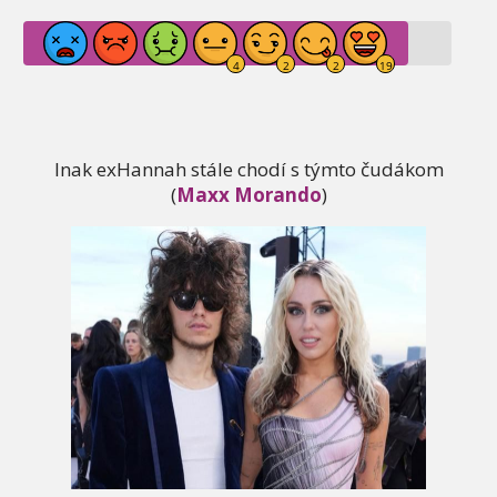
Inak exHannah stále chodí s týmto čudákom
(
Maxx Morando
)