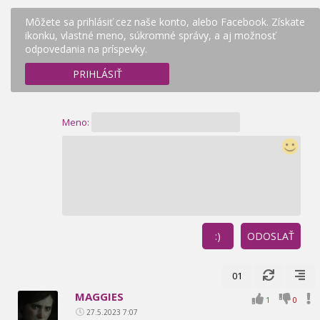
Môžete sa prihlásiť cez naše konto, alebo Facebook. Získate
ikonku, vlastné meno, súkromné správy, a aj možnosť
odpovedania na príspevky.
PRIHLÁSIŤ
Meno:
:)
ODOSLAŤ
01
MAGGIES
1
0
27.5.2023 7:07