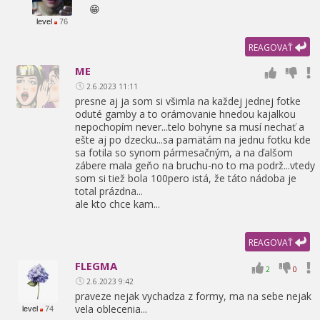
😁
level
76
REAGOVAŤ
ME
2.6.2023 11:11
presne aj ja som si všimla na každej jednej fotke
oduté gamby a to orámovanie hnedou kajalkou
nepochopím never...telo bohyne sa musí nechať a
ešte aj po dzecku...sa pamätám na jednu fotku kde
sa fotila so synom pármesačným,
a na ďalšom
zábere mala geňo na bruchu-no to ma podrž...vtedy
som si tiež bola 100pero istá,
že táto nádoba je
total prázdna...
ale kto chce kam...
REAGOVAŤ
FLEGMA
2
0
2.6.2023 9:42
praveze nejak vychadza z formy,
ma na sebe nejak
vela oblecenia...
level
74