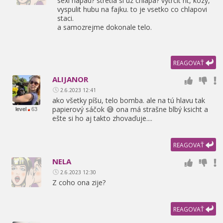
sexi napad? stretla si uz chlapa? vytrcit rit,
kozy,
vyspulit hubu na fajku. to je vsetko co chlapovi
staci.
a samozrejme dokonale telo.
REAGOVAŤ
ALIJANOR
2.6.2023 12:41
ako všetky píšu,
telo bomba. ale na tú hlavu tak
papierový sáčok 😅 ona má strašne blbý ksicht a
level
63
ešte si ho aj takto zhovaďuje....
REAGOVAŤ
NELA
2.6.2023 12:30
Z coho ona zije?
REAGOVAŤ