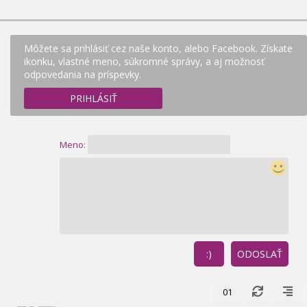
Môžete sa prihlásiť cez naše konto, alebo Facebook. Získate
ikonku, vlastné meno, súkromné správy, a aj možnosť
odpovedania na príspevky.
PRIHLÁSIŤ
Meno:
:)
ODOSLAŤ
01