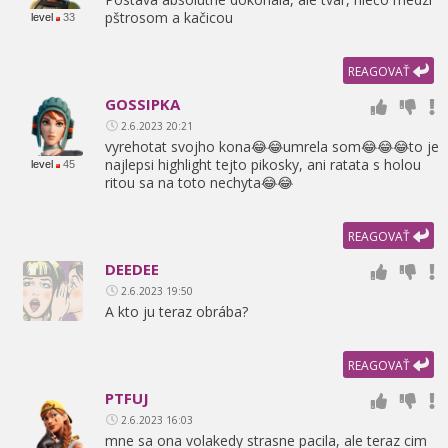
pštrosom a kačicou
level
33
REAGOVAŤ
GOSSIPKA
2.6.2023 20:21
vyrehotat svojho kona😂😂umrela som😂😂😂to je
najlepsi highlight tejto pikosky,
ani ratata s holou
level
45
ritou sa na toto nechyta😂😂
REAGOVAŤ
DEEDEE
2.6.2023 19:50
A kto ju teraz obrába?
REAGOVAŤ
PTFUJ
2.6.2023 16:03
mne sa ona volakedy strasne pacila,
ale teraz cim