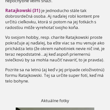
nepochybne veľmi snaží.
Ratajkowski (31)
je jednoducho stále tak
dobrosrdečná osoba. Aj naďalej robí kontent pre
určitú cieľkovku, ktorá si potom na jej fotkách s
radosťou môže vyrehotať svojho koňa.
Vo svojom hobby, resp. charite Ratajkowski proste
pokračuje aj naďalej, ba ešte viac sa mu venuje ako
prichádza leto (že okrem nahotiniek nevie nič iné, je
teraz nepodstatné…aj keď aspoň priemernú
sviečkovú by sa mohla naučiť navariť, to je pravda).
Pozrite sa na letnú (aj keď v jej prípade celoživotnú)
formu Ratajkowski. Tej sa určite super fotí, keď má
telo bohyne.
Aktuálne fotky