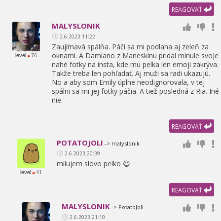
REAGOVAŤ
MALYSLONIK
2.6.2023 11:22
Zaujímavá spálňa. Páči sa mi podlaha aj zeleň za
oknami. A Damiano z Maneskinu pridal minule svoje
level
76
nahé fotky na insta,
kde mu pelka len emoji zakrýva.
Takže treba len pohľadať. Aj muži sa radi ukazujú.
No a aby som Emily úplne neodignorovala,
v tej
spálni sa mi jej fotky páčia. A tiež posledná z Ria. Iné
nie.
REAGOVAŤ
POTATOJOLI
-> malyslonik
2.6.2023 20:39
milujem slovo pelko 😃
level
41
REAGOVAŤ
MALYSLONIK
-> PotatoJoli
2.6.2023 21:10