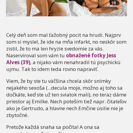
Celý deň som mal ťažobný pocit na hrudi. Najprv
som si myslel, že ide na mňa infarkt, no neskôr som
zistil, že to ma len hryzie svedomie za vás.
Naservíroval som vám tu
obnažené fotky Jess
Alves (39)
, a nijako vám nenahradil tú psychickú
ujmu. Tak to idem teda rovno napraviť.
Viem, že by ste tu väčšina chcela skôr snímky
nejakého sexoša (...decula moje, možno aj toho sa
dočkáte, keď ste už ten sviatok mali), no teraz dáme
priestor aj Emilke. Nech poteším tiež napr. čitateľov
ako je Gertrudo, a hlavne nech Emčine úsilie nie je
zbytočné.
Pretože každá snaha sa počíta! A ona sa