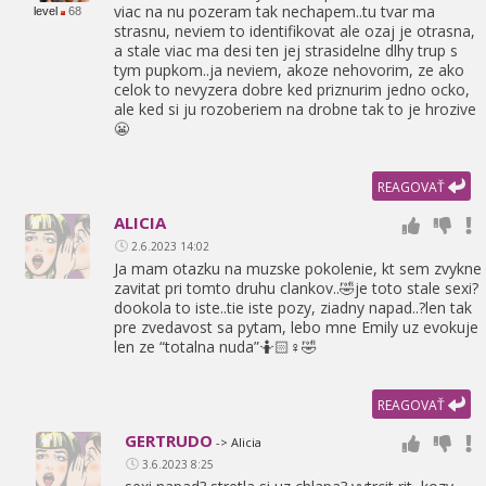
viac na nu pozeram tak nechapem..tu tvar ma
level
68
strasnu,
neviem to identifikovat ale ozaj je otrasna,
a stale viac ma desi ten jej strasidelne dlhy trup s
tym pupkom..ja neviem,
akoze nehovorim,
ze ako
celok to nevyzera dobre ked priznurim jedno ocko,
ale ked si ju rozoberiem na drobne tak to je hrozive
😬
REAGOVAŤ
ALICIA
2.6.2023 14:02
Ja mam otazku na muzske pokolenie,
kt sem zvykne
zavitat pri tomto druhu clankov..🤣je toto stale sexi?
dookola to iste..tie iste pozy,
ziadny napad..?len tak
pre zvedavost sa pytam,
lebo mne Emily uz evokuje
len ze “totalna nuda”🤷🏻♀🤣
REAGOVAŤ
GERTRUDO
-> Alicia
3.6.2023 8:25