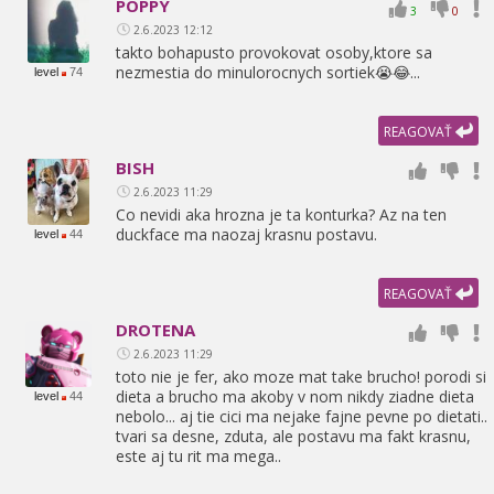
POPPY
3
0
2.6.2023 12:12
takto bohapusto provokovat osoby,
ktore sa
nezmestia do minulorocnych sortiek😭😂...
level
74
REAGOVAŤ
BISH
2.6.2023 11:29
Co nevidi aka hrozna je ta konturka? Az na ten
duckface ma naozaj krasnu postavu.
level
44
REAGOVAŤ
DROTENA
2.6.2023 11:29
toto nie je fer,
ako moze mat take brucho! porodi si
dieta a brucho ma akoby v nom nikdy ziadne dieta
level
44
nebolo... aj tie cici ma nejake fajne pevne po dietati..
tvari sa desne,
zduta,
ale postavu ma fakt krasnu,
este aj tu rit ma mega..