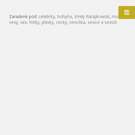
Zaradené pod:
celebrity
,
bohyňa
,
Emily Ratajkowski
,
modelka
,
sexy
,
sex
,
fotky
,
plavky
,
cecky
,
sexoška
,
sexice a sexoši