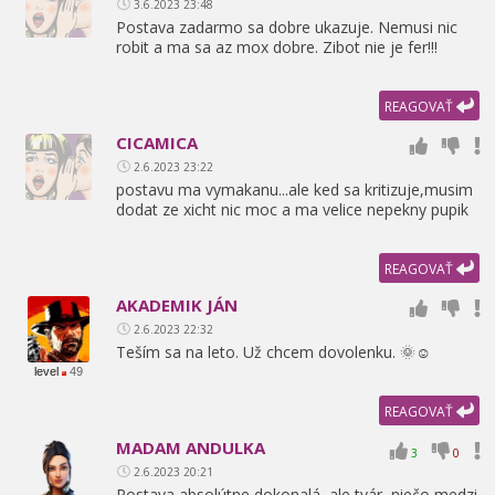
3.6.2023 23:48
Postava zadarmo sa dobre ukazuje. Nemusi nic
robit a ma sa az mox dobre. Zibot nie je fer!!!
REAGOVAŤ
CICAMICA
2.6.2023 23:22
postavu ma vymakanu...ale ked sa kritizuje,
musim
dodat ze xicht nic moc a ma velice nepekny pupik
REAGOVAŤ
AKADEMIK JÁN
2.6.2023 22:32
Teším sa na leto. Už chcem dovolenku. 🌞☺️
level
49
REAGOVAŤ
MADAM ANDULKA
3
0
2.6.2023 20:21
Postava absolútne dokonalá,
ale tvár,
niečo medzi