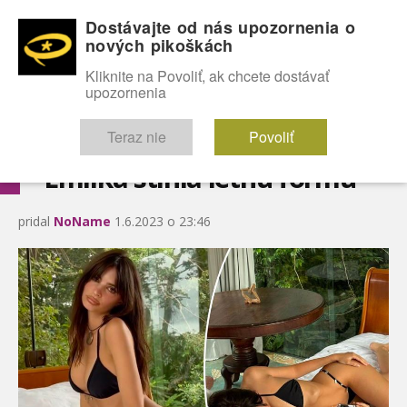
Dostávajte od nás upozornenia o
nových pikoškách
OMG!
SEXICE
ŠTÝL
CELEBRITY
hABECEDA
FÓRUM
Kliknite na Povoliť, ak chcete dostávať
upozornenia
Diskutuje vo FÓRACH
Teraz nie
Povoliť
Emilka stihla letnú formu
pridal
NoName
1.6.2023 o 23:46