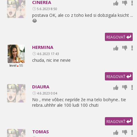
CINEREA
5.6.2023 8:50
postava OK,
ale co z toho ked si dobzigala ksicht ...
😂
REAGOVAŤ
HERMINA
4.6.2023 17:43
chuda,
nic ine nevie
level
55
REAGOVAŤ
DIAURA
4.6.2023 0:04
No ,
mne vôbec nepríde že ma telo bohyne.. tie
rebra..uhhhr ale 100 ludi 100 chuti
REAGOVAŤ
TOMAS