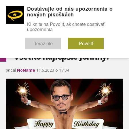
Dostávajte od nás upozornenia o
nových pikoškách
OMG!
SEXICE
ŠTÝL
CELEBRITY
hABECEDA
FÓRUM
Kliknite na Povoliť, ak chcete dostávať
upozornenia
Diskutuje vo FÓRACH
Teraz nie
Povoliť
Všetko najlepšie Johnny!
pridal
NoName
11.6.2023 o 17:04