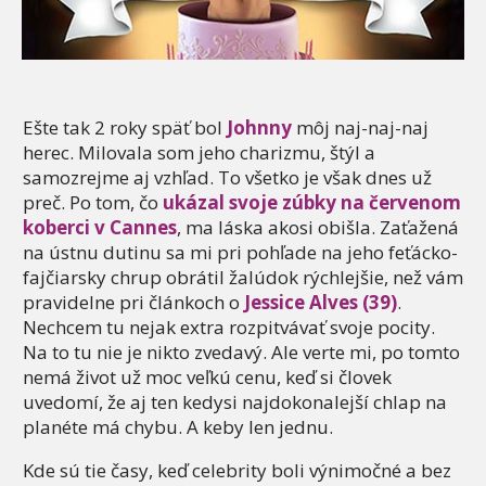
Ešte tak 2 roky späť bol
Johnny
môj naj-naj-naj
herec. Milovala som jeho charizmu, štýl a
samozrejme aj vzhľad. To všetko je však dnes už
preč. Po tom, čo
ukázal svoje zúbky na červenom
koberci v Cannes
, ma láska akosi obišla. Zaťažená
na ústnu dutinu sa mi pri pohľade na jeho feťácko-
fajčiarsky chrup obrátil žalúdok rýchlejšie, než vám
pravidelne pri článkoch o
Jessice Alves (39)
.
Nechcem tu nejak extra rozpitvávať svoje pocity.
Na to tu nie je nikto zvedavý. Ale verte mi, po tomto
nemá život už moc veľkú cenu, keď si človek
uvedomí, že aj ten kedysi najdokonalejší chlap na
planéte má chybu. A keby len jednu.
Kde sú tie časy, keď celebrity boli výnimočné a bez