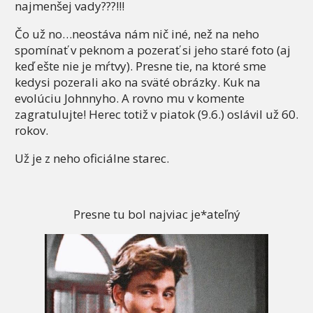
najmenšej vady???!!!
Čo už no…neostáva nám nič iné, než na neho
spomínať v peknom a pozerať si jeho staré foto (aj
keď ešte nie je mŕtvy). Presne tie, na ktoré sme
kedysi pozerali ako na sväté obrázky. Kuk na
evolúciu Johnnyho. A rovno mu v komente
zagratulujte! Herec totiž v piatok (9.6.) oslávil už 60.
rokov.
Už je z neho oficiálne starec.
Presne tu bol najviac je*ateľný