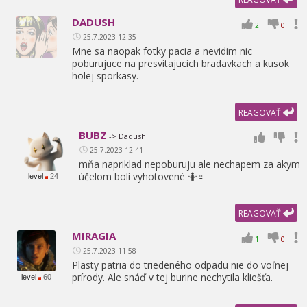
DADUSH
2
0
25.7.2023 12:35
Mne sa naopak fotky pacia a nevidim nic
poburujuce na presvitajucich bradavkach a kusok
holej sporkasy.
REAGOVAŤ
BUBZ
-> Dadush
25.7.2023 12:41
mňa napriklad nepoburuju ale nechapem za akym
účelom boli vyhotovené 🤷♀
level
24
REAGOVAŤ
MIRAGIA
1
0
25.7.2023 11:58
Plasty patria do triedeného odpadu nie do voľnej
prírody. Ale snáď v tej burine nechytila kliešťa.
level
60