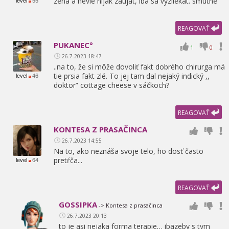
zena a nevie nijak zaujat,
iba sa vyzliekat. smutne
level
55
REAGOVAŤ
PUKANEC°
1
0
26.7.2023 18:47
..na to,
že si môže dovoliť fakt dobrého chirurga má
tie prsia fakt zlé. To jej tam dal nejaký indický ,
,
level
46
doktor” cottage cheese v sáčkoch?
REAGOVAŤ
KONTESA Z PRASAČINCA
26.7.2023 14:55
Na to,
ako neznáša svoje telo,
ho dosť často
pretŕča...
level
64
REAGOVAŤ
GOSSIPKA
-> Kontesa z prasačinca
26.7.2023 20:13
to je asi nejaka forma terapie… ibazeby s tym