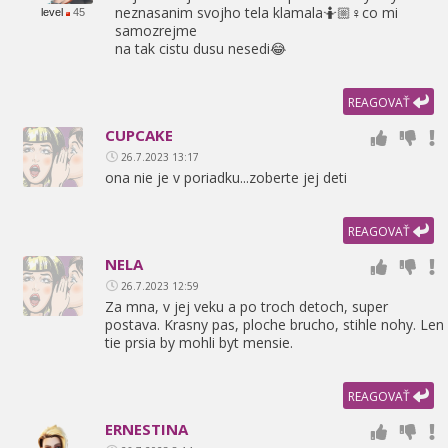
neznasanim svojho tela klamala🤷🏼♀co mi
level
45
samozrejme
na tak cistu dusu nesedi😂
REAGOVAŤ
CUPCAKE
26.7.2023 13:17
ona nie je v poriadku...zoberte jej deti
REAGOVAŤ
NELA
26.7.2023 12:59
Za mna,
v jej veku a po troch detoch,
super
postava. Krasny pas,
ploche brucho,
stihle nohy. Len
tie prsia by mohli byt mensie.
REAGOVAŤ
ERNESTINA