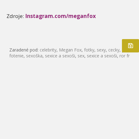
Zdroje:
Instagram.com/meganfox
Zaradené pod:
celebrity
,
Megan Fox
,
fotky
,
sexy
,
cecky
,
prsia
,
fotenie
,
sexoška
,
sexice a sexoši
,
sex
,
sexice a sexoši
,
ror fr