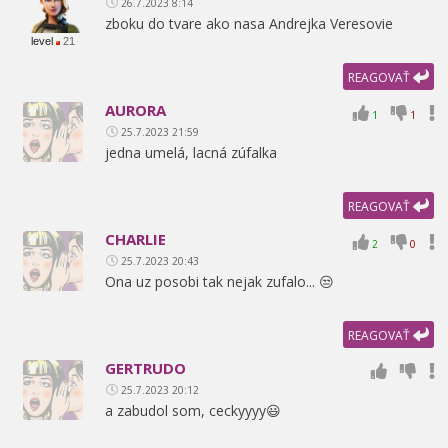
26.7.2023 8:14
zboku do tvare ako nasa Andrejka Veresovie
level
21
REAGOVAŤ
AURORA
1
1
25.7.2023 21:59
jedna umelá,
lacná zúfalka
REAGOVAŤ
CHARLIE
2
0
25.7.2023 20:43
Ona uz posobi tak nejak zufalo... 😒
REAGOVAŤ
GERTRUDO
25.7.2023 20:12
a zabudol som,
ceckyyyy😃