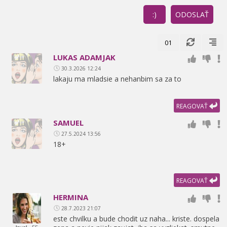
:)
ODOSLAŤ
01
LUKAS ADAMJAK
30.3.2026 12:24
lakaju ma mladsie a nehanbim sa za to
REAGOVAŤ
SAMUEL
27.5.2024 13:56
18+
REAGOVAŤ
HERMINA
28.7.2023 21:07
este chvilku a bude chodit uz naha... kriste. dospela