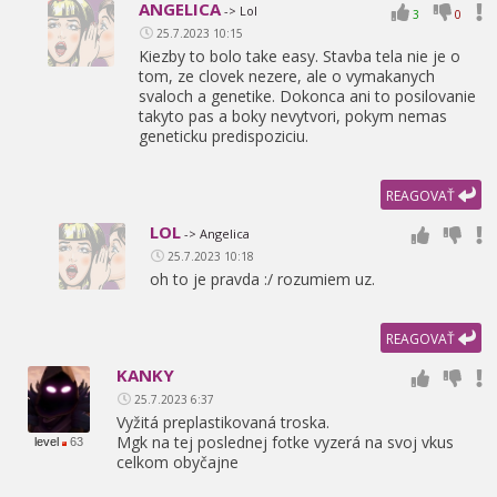
ANGELICA
-> Lol
3
0
25.7.2023 10:15
Kiezby to bolo take easy. Stavba tela nie je o
tom,
ze clovek nezere,
ale o vymakanych
svaloch a genetike. Dokonca ani to posilovanie
takyto pas a boky nevytvori,
pokym nemas
geneticku predispoziciu.
REAGOVAŤ
LOL
-> Angelica
25.7.2023 10:18
oh to je pravda :/ rozumiem uz.
REAGOVAŤ
KANKY
25.7.2023 6:37
Vyžitá preplastikovaná troska.
Mgk na tej poslednej fotke vyzerá na svoj vkus
level
63
celkom obyčajne