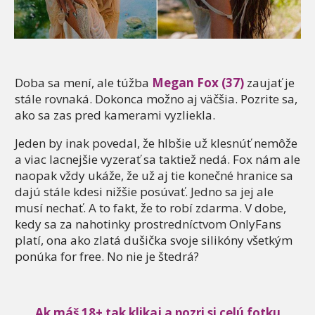
Doba sa mení, ale túžba
Megan Fox (37)
zaujať je
stále rovnaká. Dokonca možno aj väčšia. Pozrite sa,
ako sa zas pred kamerami vyzliekla.
Jeden by inak povedal, že hlbšie už klesnúť nemôže
a viac lacnejšie vyzerať sa taktiež nedá. Fox nám ale
naopak vždy ukáže, že už aj tie konečné hranice sa
dajú stále kdesi nižšie posúvať. Jedno sa jej ale
musí nechať. A to fakt, že to robí zdarma. V dobe,
kedy sa za nahotinky prostredníctvom OnlyFans
platí, ona ako zlatá dušička svoje silikóny všetkým
ponúka for free. No nie je štedrá?
Ak máš 18+ tak klikaj a pozri si celú fotku