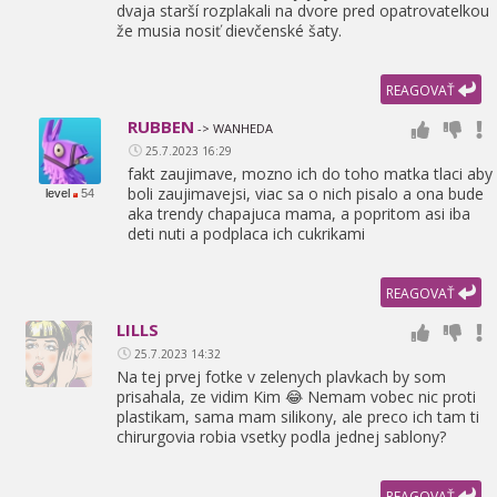
dvaja starší rozplakali na dvore pred opatrovatelkou
že musia nosiť dievčenské šaty.
REAGOVAŤ
RUBBEN
-> WANHEDA
25.7.2023 16:29
fakt zaujimave,
mozno ich do toho matka tlaci aby
boli zaujimavejsi,
viac sa o nich pisalo a ona bude
level
54
aka trendy chapajuca mama,
a popritom asi iba
deti nuti a podplaca ich cukrikami
REAGOVAŤ
LILLS
25.7.2023 14:32
Na tej prvej fotke v zelenych plavkach by som
prisahala,
ze vidim Kim 😂 Nemam vobec nic proti
plastikam,
sama mam silikony,
ale preco ich tam ti
chirurgovia robia vsetky podla jednej sablony?
REAGOVAŤ