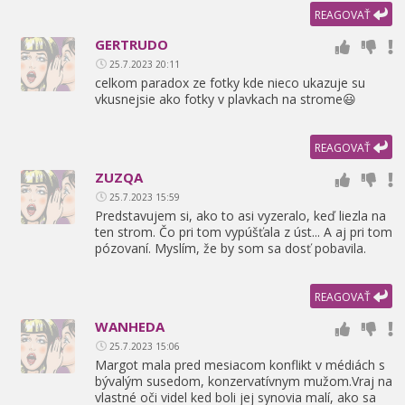
REAGOVAŤ
GERTRUDO
25.7.2023 20:11
celkom paradox ze fotky kde nieco ukazuje su
vkusnejsie ako fotky v plavkach na strome😃
REAGOVAŤ
ZUZQA
25.7.2023 15:59
Predstavujem si,
ako to asi vyzeralo,
keď liezla na
ten strom. Čo pri tom vypúšťala z úst... A aj pri tom
pózovaní. Myslím,
že by som sa dosť pobavila.
REAGOVAŤ
WANHEDA
25.7.2023 15:06
Margot mala pred mesiacom konflikt v médiách s
bývalým susedom,
konzervatívnym mužom.Vraj na
vlastné oči videl ked boli jej synovia malí,
ako sa