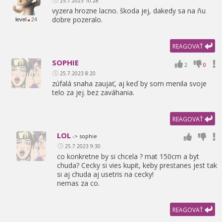
25.7.2023 10:28
vyzera hrozne lacno. škoda jej,
dakedy sa na ňu
dobre pozeralo.
level
24
REAGOVAŤ
SOPHIE
2
0
25.7.2023 8:20
zúfalá snaha zaujať,
aj keď by som menila svoje
telo za jej. bez zaváhania.
REAGOVAŤ
LOL
-> sophie
25.7.2023 9:30
co konkretne by si chcela ? mat 150cm a byt
chuda? Cecky si vies kupit,
keby prestanes jest tak
si aj chuda aj usetris na cecky!
nemas za co.
REAGOVAŤ