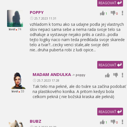
REAGOVAŤ
POPPY
1
0
25.7.2023 11:31
vzhladom k tomu ako sa udajne podla jej vlastnych
slov nepaci sama sebe a nema rada svoje telo sa
level
74
odhaluje a vystavuje nejako prilis a casto...podla
tejto logiky naco nam teda predklada svoje skarede
telo a tvar?...cecky venci stale,
ale svoje deti
nie...druha puberta robi z ludi opice...
REAGOVAŤ
MADAM ANDULKA
-> poppy
25.7.2023 17:28
Tak telo ma pekné,
ale do tváre sa začína podobať
na plastikového koníka. A pritom kedysi bola
level
33
celkom pekná ( nie božská kraska ale pekná)
REAGOVAŤ
BUBZ
1
0