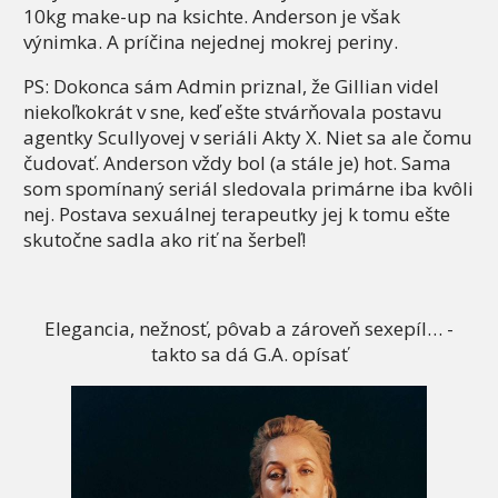
10kg make-up na ksichte. Anderson je však
výnimka. A príčina nejednej mokrej periny.
PS: Dokonca sám Admin priznal, že Gillian videl
niekoľkokrát v sne, keď ešte stvárňovala postavu
agentky Scullyovej v seriáli Akty X. Niet sa ale čomu
čudovať. Anderson vždy bol (a stále je) hot. Sama
som spomínaný seriál sledovala primárne iba kvôli
nej. Postava sexuálnej terapeutky jej k tomu ešte
skutočne sadla ako riť na šerbeľ!
Elegancia, nežnosť, pôvab a zároveň sexepíl… -
takto sa dá G.A. opísať