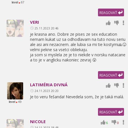
level
67
REAGOVAŤ
VERI
25.11.2023 20:46
je krasna ano. Dobre ze pises ze sex education
nemam kukat uz sa odhodlavam na tuto novu seriu
ale asi ani nezacnem. ale lubia sa mi tie kostymi🙏😝
velmi pekne sa vsetci obliekaju.
ja som si myslela ze je to niekde v norsku natacane
a to je v anglicku nakoniec zevraj 😮
REAGOVAŤ
LATIMÉRIA DIVNÁ
24.11.2023 20:20
Je to veru fešanda! Nevedela som,
že je taká malá.
level
49
REAGOVAŤ
NICOLE
6
0
24.11.2023 18:48