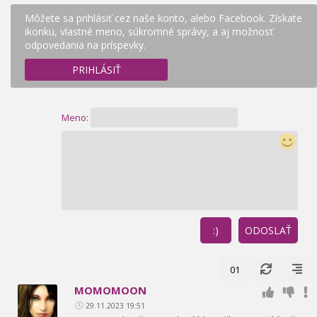
Môžete sa prihlásiť cez naše konto, alebo Facebook. Získate
ikonku, vlastné meno, súkromné správy, a aj možnosť
odpovedania na príspevky.
PRIHLÁSIŤ
Meno:
:)
ODOSLAŤ
01
MOMOMOON
29.11.2023 19:51