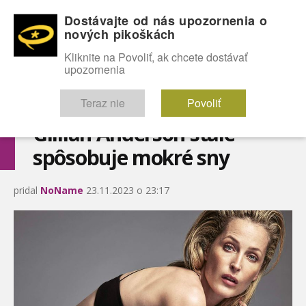
Dostávajte od nás upozornenia o
nových pikoškách
OMG!
SEXICE
ŠTÝL
CELEBRITY
hABECEDA
FÓRUM
Kliknite na Povoliť, ak chcete dostávať
upozornenia
Diskutuje vo FÓRACH
Teraz nie
Povoliť
Gillian Anderson stále
spôsobuje mokré sny
pridal
NoName
23.11.2023 o 23:17