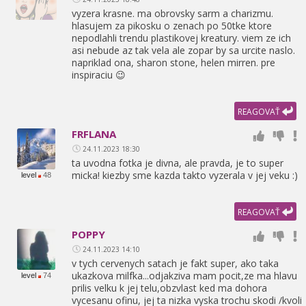
vyzera krasne. ma obrovsky sarm a charizmu.
hlasujem za pikosku o zenach po 50tke ktore
nepodlahli trendu plastikovej kreatury. viem ze ich
asi nebude az tak vela ale zopar by sa urcite naslo.
napriklad ona,
sharon stone,
helen mirren. pre
inspiraciu 😉
REAGOVAŤ
FRFLANA
24.11.2023 18:30
ta uvodna fotka je divna,
ale pravda,
je to super
micka! kiezby sme kazda takto vyzerala v jej veku :)
level
48
REAGOVAŤ
POPPY
24.11.2023 14:10
v tych cervenych satach je fakt super,
ako taka
ukazkova milfka...odjakziva mam pocit,
ze ma hlavu
level
74
prilis velku k jej telu,
obzvlast ked ma dohora
vycesanu ofinu,
jej ta nizka vyska trochu skodi /kvoli