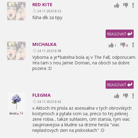
RED KITE
24.11.2023 8:52
fúha dík za tipy
REAGOVAŤ
MICHALKA
1
0
24.11.2023 8:48
Vyborna a je*batelna bola aj v The Fall,
odporucam.
Hra tam s nou Jamie Dornan,
na oboch sa dobre
pozera :D
REAGOVAŤ
FLEGMA
24.11.2023 8:42
v Aktoch mi prisla az asexualna v tych obrovskych
kostymoch a pytala som sa,
preco to tej peknej
level
74
zene robia... takze suhlasim,
cim starsia,
tym viac
zaujimavejsia a kludne sa drzme hesla "viac
neplastovych zien na piskoskach" :D