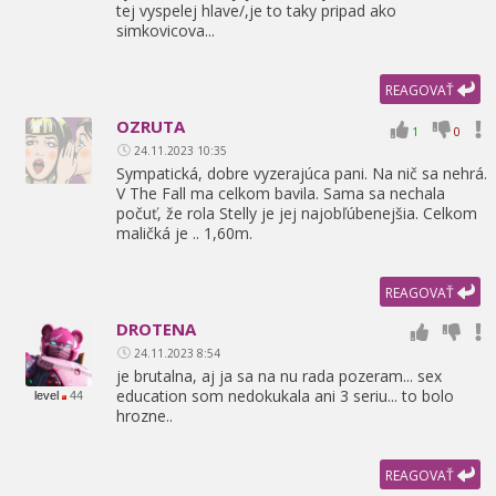
tej vyspelej hlave/,
je to taky pripad ako
simkovicova...
REAGOVAŤ
OZRUTA
1
0
24.11.2023 10:35
Sympatická,
dobre vyzerajúca pani. Na nič sa nehrá.
V The Fall ma celkom bavila. Sama sa nechala
počuť,
že rola Stelly je jej najobľúbenejšia. Celkom
maličká je .. 1,
60m.
REAGOVAŤ
DROTENA
24.11.2023 8:54
je brutalna,
aj ja sa na nu rada pozeram... sex
education som nedokukala ani 3 seriu... to bolo
level
44
hrozne..
REAGOVAŤ