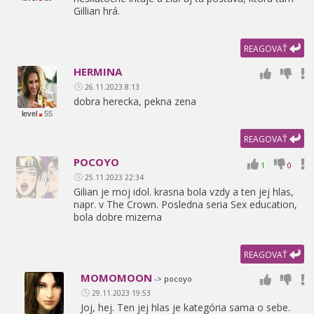
Gillian hrá.
REAGOVAŤ
HERMINA
26.11.2023 8:13
dobra herecka,
pekna zena
level
55
REAGOVAŤ
POCOYO
1
0
25.11.2023 22:34
Gilian je moj idol. krasna bola vzdy a ten jej hlas,
napr. v The Crown. Posledna seria Sex education,
bola dobre mizerna
REAGOVAŤ
MOMOMOON
-> pocoyo
29.11.2023 19:53
Joj,
hej. Ten jej hlas je kategória sama o sebe.