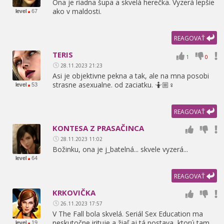
Ona je riadna šupa a skvelá herečka. Vyzerá lepšie
ako v maldosti.
level
67
REAGOVAŤ
TERIS
1
0
28.11.2023 21:23
Asi je objektivne pekna a tak,
ale na mna posobi
strasne asexualne. od zaciatku. 🤷🏼♀
level
53
REAGOVAŤ
KONTESA Z PRASAČINCA
28.11.2023 11:02
Božinku,
ona je j_batelná... skvele vyzerá...
level
64
REAGOVAŤ
KRKOVIČKA
26.11.2023 17:57
V The Fall bola skvelá. Seriál Sex Education ma
neskutočne irituje a žiaľ aj tá postava,
ktorú tam
level
19