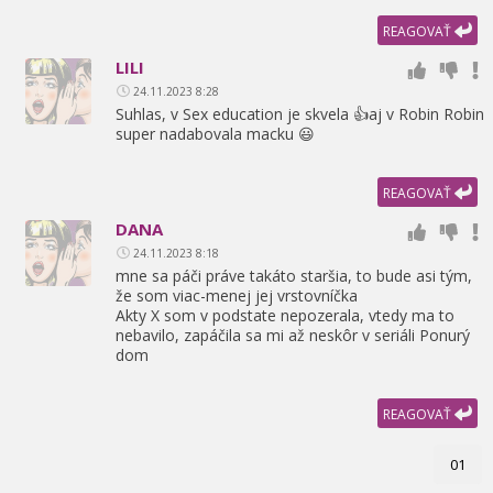
REAGOVAŤ
LILI
24.11.2023 8:28
Suhlas,
v Sex education je skvela 👍aj v Robin Robin
super nadabovala macku 😃
REAGOVAŤ
DANA
24.11.2023 8:18
mne sa páči práve takáto staršia,
to bude asi tým,
že som viac-menej jej vrstovníčka
Akty X som v podstate nepozerala,
vtedy ma to
nebavilo,
zapáčila sa mi až neskôr v seriáli Ponurý
dom
REAGOVAŤ
01