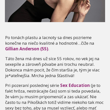
Po tonách plastu a lacnoty sa dnes pozrieme
konečne na niečo kvalitné a hodnotné…čiže na
Gillian Anderson (55)
.
Táto žena má dnes už síce 55 rokov, no vek jej na
sexepíle a zároveň pôvabe ani trochu neubral.
Dokonca mám pocit, že čím staršia je, tým je viac
je*ateľnejšia. Mrcha jedna šťastlivá!
Pri pozeraní poslednej série
Sex Education
(je to
fakt hrôza, nestrácajte čas) som si teda povedala,
že vám ju musím pripomenúť a zas ukázať. Nie
často tu na Pikoškách totiž vidíme niekoho tak moc
sexy bez toho, aby sa musel vyzliecť, alebo mať