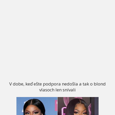
V dobe, keď ešte podpora nedošla a tak o blond
vlasoch len snívali