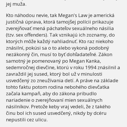
jej muža.
Kto náhodou nevie, tak Megan's Law je americká
justičná úprava, ktorá tamojšej polícii prikazuje
zverejňovať mená páchateľov sexuálneho násilia
(tzv. sex offenders). Tak vznikajú ich zoznamy, do
ktorých môže každý nahliadnuť. Kto raz niekoho
znásilní, pokúsi sa o to alebo vykoná podobný
nezákonný čin, musí to byť dohľadateľné. Zákon
samotný je pomenovaný po Megan Kanka,
sedemročnej dievčine, ktorú v roku 1994 znásilnil a
zavraždil jej sused, ktorý bol už v minulosti
usvedčený zo zneužívania detí. A práve na základe
tohto faktu potom rodina nebohého dievčatka
začala kampaň, aby do zákona pribudlo
nariadenie o zverejňovaní mien sexuálnych
násilníkov. Pretože keby vraj vedeli, že z takého
činu bol ich sused usvedčený, nikdy by dcéru
nepustili cez ulicu.