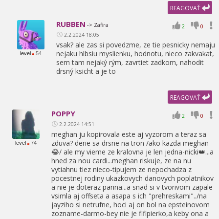
REAGOVAŤ
RUBBEN
-> Zafira
2
0
2.2.2024 18:05
vsak? ale zas si povedzme,
ze tie pesnicky nemaju
nejaku hlbsiu myslienku,
hodnotu,
nieco zakvakat,
level
54
sem tam nejaký rým,
zavrtiet zadkom,
nahodit
drsný ksicht a je to
REAGOVAŤ
POPPY
2
0
2.2.2024 14:51
meghan ju kopirovala este aj vyzorom a teraz sa
zduva? derie sa drsne na tron /ako kazda meghan
level
74
😂/ ale my vieme ze kralovna je len jedna-nicki👑...a
hned za nou cardi...meghan riskuje,
ze na nu
vytiahnu tiez nieco-tipujem ze nepochadza z
pocestnej rodiny ukazkovych danovych poplatnikov
a nie je doteraz panna...a snad si v tvorivom zapale
vsimla aj offseta a asapa s ich "prehreskami"../na
jayziho si netrufne,
hoci aj on bol na epsteinovom
zozname-darmo-bey nie je fifipierko,
a keby ona a