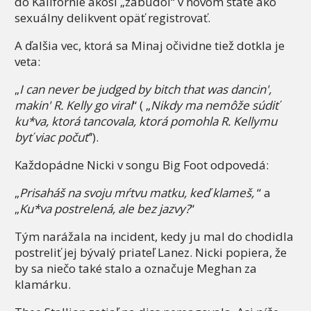
do Kalifornie akosi „zabudol“ v novom štáte ako
sexuálny delikvent opäť registrovať.
A ďalšia vec, ktorá sa Minaj očividne tiež dotkla je
veta:
„
I can never be judged by bitch that was dancin',
makin' R. Kelly go viral
“ ( „
Nikdy ma nemôže súdiť
ku*va, ktorá tancovala, ktorá pomohla R. Kellymu
byť viac počuť
“).
Každopádne Nicki v songu Big Foot odpovedá:
„
Prisaháš na svoju mŕtvu matku, keď klameš,
“ a
„
Ku*va postrelená, ale bez jazvy?
“
Tým narážala na incident, kedy ju mal do chodidla
postreliť jej bývalý priateľ Lanez. Nicki popiera, že
by sa niečo také stalo a označuje Meghan za
klamárku.