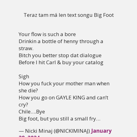
Teraz tam má len text songu Big Foot
Your flow is such a bore
Drinkin a bottle of henny through a
straw.
Bitch you better stop dat dialogue
Before I hit Carl & buy your catalog
Sigh
How you fuck your mother man when
she die?
How you go on GAYLE KING and can’t
cry?
Chile….Bye
Big foot, but you still a small fry…
— Nicki Minaj (@NICKIMINAJ)
January