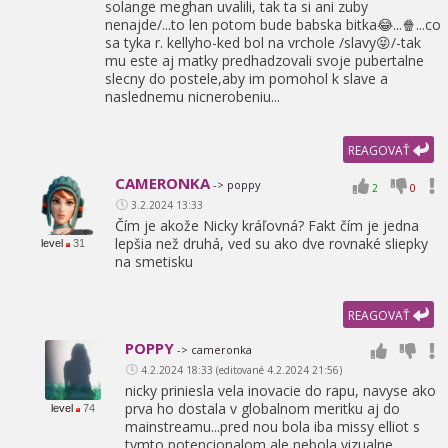
solange meghan uvalili,
tak ta si ani zuby
nenajde/...to len potom bude babska bitka😂...🍿...co
sa tyka r. kellyho-ked bol na vrchole /slavy😝/-tak
mu este aj matky predhadzovali svoje pubertalne
slecny do postele,
aby im pomohol k slave a
naslednemu nicnerobeniu...
REAGOVAŤ
CAMERONKA
-> poppy
2
0
3.2.2024 13:33
Čím je akože Nicky kráľovná? Fakt čím je jedna
lepšia než druhá,
ved su ako dve rovnaké sliepky
level
31
na smetisku
REAGOVAŤ
POPPY
-> cameronka
4.2.2024 18:33 (editované 4.2.2024 21:56)
nicky priniesla vela inovacie do rapu,
navyse ako
prva ho dostala v globalnom meritku aj do
level
74
mainstreamu...pred nou bola iba missy elliot s
tymto potencionalom,
ale nebola vizualne