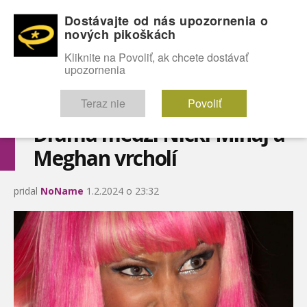
Dostávajte od nás upozornenia o
nových pikoškách
OMG!
SEXICE
ŠTÝL
CELEBRITY
hABECEDA
FÓRUM
Kliknite na Povoliť, ak chcete dostávať
upozornenia
Diskutuje vo FÓRACH
Teraz nie
Povoliť
Dráma medzi Nicki Minaj a
Meghan vrcholí
pridal
NoName
1.2.2024 o 23:32