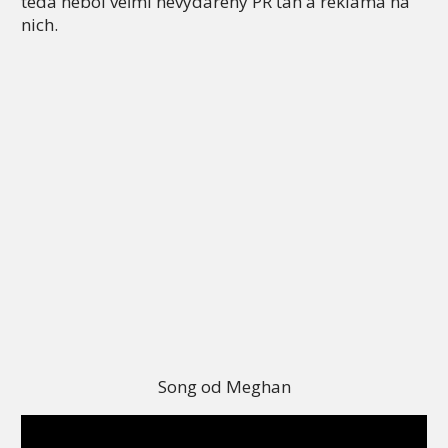
teda nebol veľmi nevydarený PR ťah a reklama na
nich.
Song od Meghan