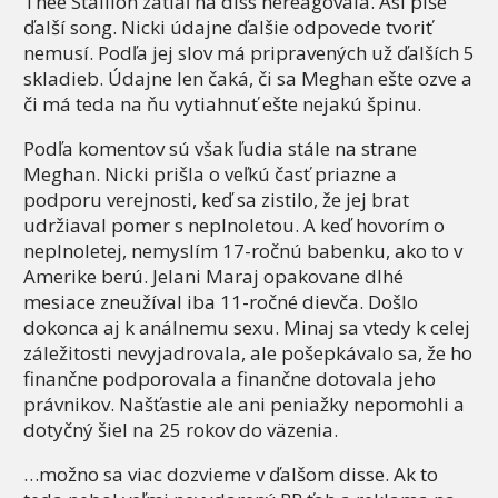
Thee Stallion zatiaľ na diss nereagovala. Asi píše
ďalší song. Nicki údajne ďalšie odpovede tvoriť
nemusí. Podľa jej slov má pripravených už ďalších 5
skladieb. Údajne len čaká, či sa Meghan ešte ozve a
či má teda na ňu vytiahnuť ešte nejakú špinu.
Podľa komentov sú však ľudia stále na strane
Meghan. Nicki prišla o veľkú časť priazne a
podporu verejnosti, keď sa zistilo, že jej brat
udržiaval pomer s neplnoletou. A keď hovorím o
neplnoletej, nemyslím 17-ročnú babenku, ako to v
Amerike berú. Jelani Maraj opakovane dlhé
mesiace zneužíval iba 11-ročné dievča. Došlo
dokonca aj k análnemu sexu. Minaj sa vtedy k celej
záležitosti nevyjadrovala, ale pošepkávalo sa, že ho
finančne podporovala a finančne dotovala jeho
právnikov. Našťastie ale ani peniažky nepomohli a
dotyčný šiel na 25 rokov do väzenia.
…možno sa viac dozvieme v ďalšom disse. Ak to