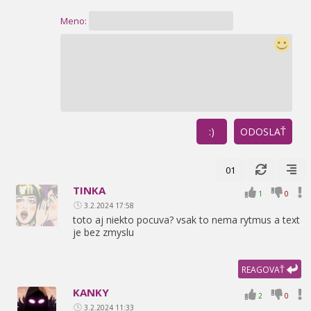
Meno:
:)
ODOSLAŤ
01
TINKA
1
0
3.2.2024 17:58
toto aj niekto pocuva? vsak to nema rytmus a text
je bez zmyslu
REAGOVAŤ
KANKY
2
0
3.2.2024 11:33